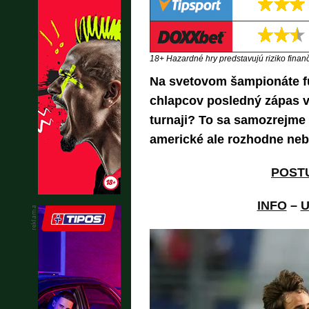
18+ Hazardné hry predstavujú riziko finančn
Na svetovom šampionáte fu
chlapcov posledný zápas v
turnaji? To sa samozrejme 
americké ale rozhodne ne
POST
INFO
–
U