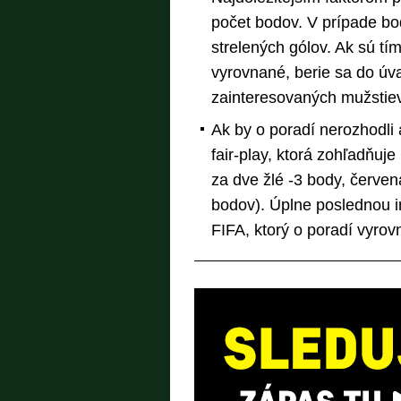
počet bodov. V prípade bo
strelených gólov. Ak sú 
vyrovnané, berie sa do úv
zainteresovaných mužstiev,
Ak by o poradí nerozhodli a
fair-play, ktorá zohľadňuje
za dve žlé -3 body, červen
bodov). Úplne poslednou i
FIFA, ktorý o poradí vyro