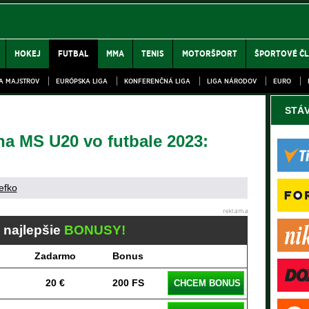
HOKEJ
FUTBAL
MMA
TENIS
MOTORŠPORT
ŠPORTOVÉ Č
GA MAJSTROV
EURÓPSKA LIGA
KONFERENČNÁ LIGA
LIGA NÁRODOV
EURO
STÁ
a MS U20 vo futbale 2023:
efko
j najlepšie
BONUSY!
Zadarmo
Bonus
20 €
200 FS
CHCEM BONUS