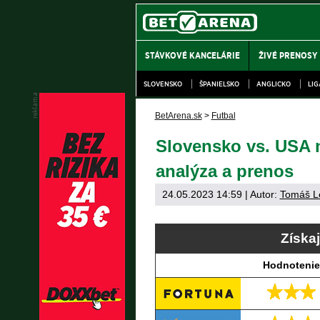
STÁVKOVÉ KANCELÁRIE
ŽIVÉ PRENOSY
SLOVENSKO
ŠPANIELSKO
ANGLICKO
LI
BetArena.sk
>
Futbal
Slovensko vs. USA n
analýza a prenos
24.05.2023 14:59
| Autor:
Tomáš L
Získa
Hodnotenie