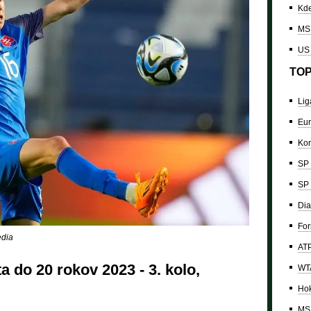
Kde
MS 
US
TOP
Lig
Eur
Kon
SP 
SP 
Dia
For
edia
ATP
a do 20 rokov 2023 - 3. kolo,
WTA
Hok
MS 