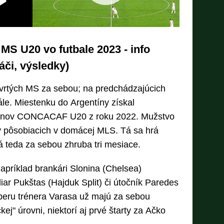
MS U20 vo futbale 2023 - info
áči, výsledky)
tvrtých MS za sebou; na predchádzajúcich
nále. Miestenku do Argentíny získal
piónov CONCACAF U20 z roku 2022. Mužstvo
v pôsobiacich v domácej MLS. Tá sa hrá
 teda za sebou zhruba tri mesiace.
napríklad brankári Slonina (Chelsea)
iar Pukštas (Hajduk Split) či útočník Paredes
ýberu trénera Varasa už majú za sebou
ej" úrovni, niektorí aj prvé štarty za Ačko