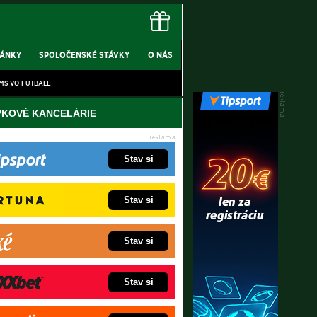
LÁNKY
SPOLOČENSKÉ STÁVKY
O NÁS
MS VO FUTBALE
VKOVÉ KANCELÁRIE
Stav si
Stav si
Stav si
Stav si