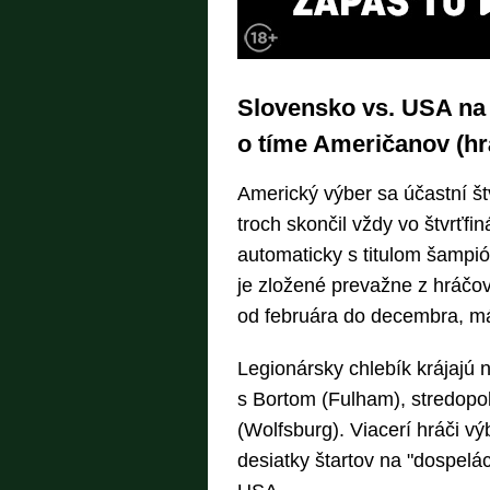
Slovensko vs. USA na 
o tíme Američanov (hr
Americký výber sa účastní š
troch skončil vždy vo štvrťfi
automaticky s titulom šam
je zložené prevažne z hráčo
od februára do decembra, má
Legionársky chlebík krájajú 
s Bortom (Fulham), stredopol
(Wolfsburg). Viacerí hráči v
desiatky štartov na "dospeláck