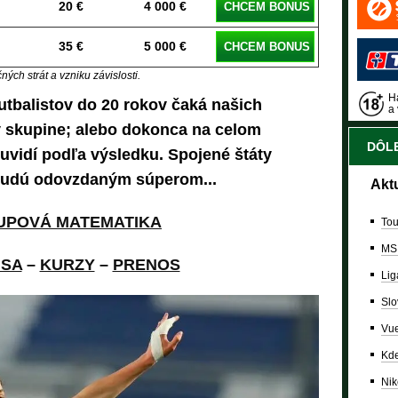
20 €
4 000 €
CHCEM BONUS
35 €
5 000 €
CHCEM BONUS
ých strát a vzniku závislosti.
Ha
tbalistov do 20 rokov čaká našich
a 
 skupine; alebo dokonca na celom
DÔLE
uvidí podľa výsledku. Spojené štáty
budú odovzdaným súperom...
Akt
UPOVÁ MATEMATIKA
Tou
MS
SA
–
KURZY
–
PRENOS
Lig
Slo
Vue
Kde
Nik