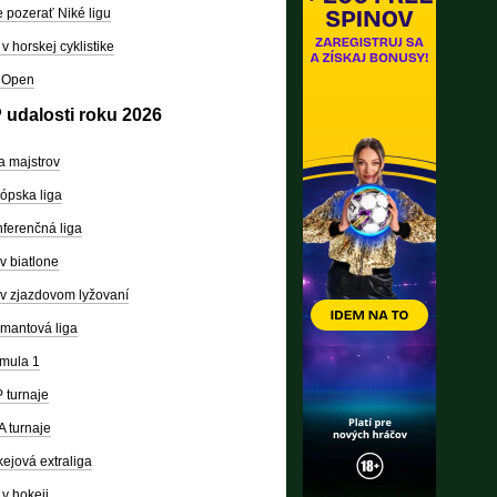
 pozerať Niké ligu
v horskej cyklistike
 Open
 udalosti roku 2026
a majstrov
ópska liga
ferenčná liga
v biatlone
v zjazdovom lyžovaní
mantová liga
mula 1
 turnaje
 turnaje
ejová extraliga
v hokeji