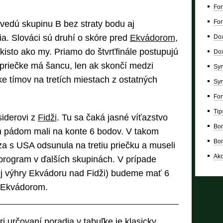
For
For
vedú skupinu B bez straty bodu aj
a. Slováci sú druhí o skóre pred
Ekvádorom
,
Dox
akisto ako my. Priamo do štvrťfinále postupujú
Dox
j priečke má šancu, len ak skončí medzi
Syn
ke tímov na tretích miestach z ostatných
Syn
For
Tip
siderovi z
Fidži
. Tu sa čaká jasné víťazstvo
Bon
m pádom mali na konte 6 bodov. V takom
Bon
za s USA odsunula na tretiu priečku a museli
Ako
rogram v ďalších skupinách. V prípade
j výhry Ekvádoru nad Fidži) budeme mať 6
 Ekvádorom.
i určovaní poradia v tabuľke je klasicky