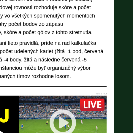
dovej rovnosti rozhoduje skóre a počet
tímy vo všetkých spomenutých momentoch
ahy počet bodov zo zápasu
 skóre a počet gólov z tohto stretnutia.
ni tieto pravidlá, príde na rad kalkulačka
 počet udelených kariet (žltá -1 bod, červená
á -4 body, žltá a následne červená -5
nštanciou môže byť organizačný výbor
vnaných tímov rozhodne losom.