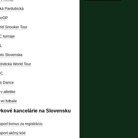
ká Pardubická
toGP
ld Snooker Tour
 turnaje
L
lo Slovenska
listická World Tour
RC
's Dance
v atletike
vo futbale
vkové kancelárie na Slovensku
sport bonus za registráciu
sport akčný kód