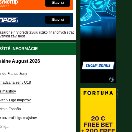
Stav si
Stav si
zardné hry predstavujú riziko finančných strát
vzniku závislosti.
ŽITÉ INFORMÁCIE
uálne August 2026
r de France ženy
 hádzaná ženy U18
a majstrov
van v Lige majstrov
lta a España
 pozerať Ligu majstrov
é liga