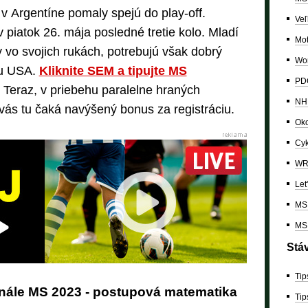
v Argentíne pomaly spejú do play-off.
Veľ
 piatok 26. mája posledné tretie kolo. Mladí
Mo
y vo svojich rukách, potrebujú však dobrý
Wor
ru USA.
Kliknite SEM a tipujte MS
PDC
Teraz, v priebehu paralelne hraných
NH
 vás tu čaká navýšený bonus za registráciu.
Oko
Cyk
W
Let
MS 
MS 
Stá
Tip
inále MS 2023 - postupová matematika
Tip