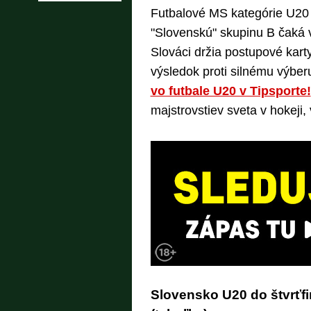
Futbalové MS kategórie U20 
"Slovenskú" skupinu B čaká v
Slováci držia postupové kart
výsledok proti silnému výbe
vo futbale U20 v Tipsporte!
majstrovstiev sveta v hokeji,
Slovensko U20 do štvrťf