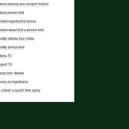
tuna bonusy pre nových hráčov
tuna promo kód
xbet registračný bonus
xbet skaut kód a promo kód
ottip stávka bez rizika
ottip bonus kód
tuna TV
sport TV
usy bez vkladu
usy za registráciu
 získať a využiť free spiny