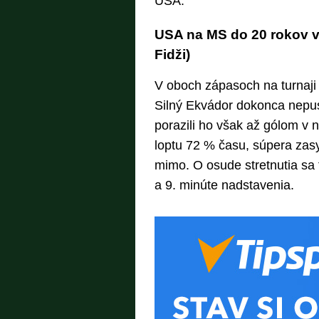
USA.
USA na MS do 20 rokov v 
Fidži)
V oboch zápasoch na turnaji 
Silný Ekvádor dokonca nepusti
porazili ho však až gólom v 
loptu 72 % času, súpera zasyp
mimo. O osude stretnutia sa 
a 9. minúte nadstavenia.