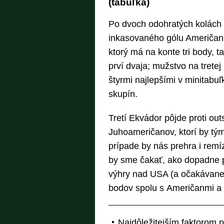
(tabuľka)
Po dvoch odohratých kolách 
inkasovaného gólu Američani
ktorý má na konte tri body, t
prví dvaja; mužstvo na trete
štyrmi najlepšími v minitabuľ
skupín.
Tretí Ekvádor pôjde proti out
Juhoameričanov, ktorí by tý
prípade by nás prehra i remí
by sme čakať, ako dopadne p
výhry nad USA (a očakávane
bodov spolu s Američanmi a
Najdôležitejším faktorom pr