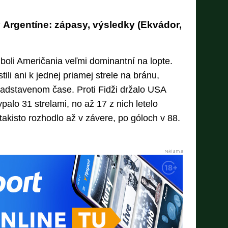
Argentíne: zápasy, výsledky (Ekvádor,
boli Američania veľmi dominantní na lopte.
li ani k jednej priamej strele na bránu,
nadstavenom čase. Proti Fidži držalo USA
alo 31 strelami, no až 17 z nich letelo
takisto rozhodlo až v závere, po góloch v 88.