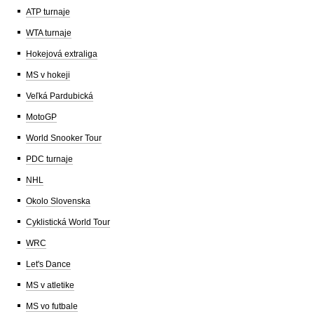
ATP turnaje
WTA turnaje
Hokejová extraliga
MS v hokeji
Veľká Pardubická
MotoGP
World Snooker Tour
PDC turnaje
NHL
Okolo Slovenska
Cyklistická World Tour
WRC
Let's Dance
MS v atletike
MS vo futbale