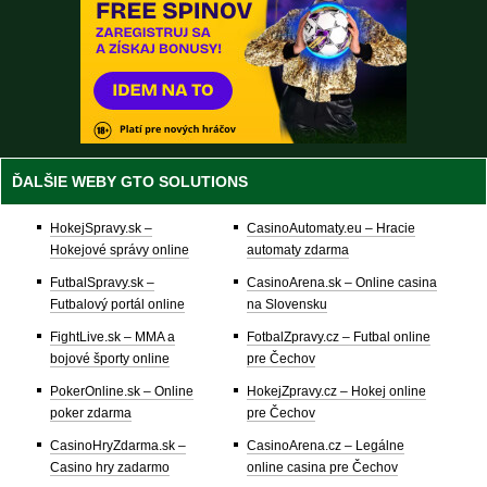
ĎALŠIE WEBY GTO SOLUTIONS
HokejSpravy.sk –
CasinoAutomaty.eu – Hracie
Hokejové správy online
automaty zdarma
FutbalSpravy.sk –
CasinoArena.sk – Online casina
Futbalový portál online
na Slovensku
FightLive.sk – MMA a
FotbalZpravy.cz – Futbal online
bojové športy online
pre Čechov
PokerOnline.sk – Online
HokejZpravy.cz – Hokej online
poker zdarma
pre Čechov
CasinoHryZdarma.sk –
CasinoArena.cz – Legálne
Casino hry zadarmo
online casina pre Čechov