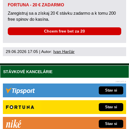
FORTUNA - 20 € ZADARMO
Zaregistruj sa a získaj 20 € stávku zadarmo a k tomu 200
free spinov do kasína.
Chcem free bet za 20
29.06.2026 17:05
| Autor:
Ivan Harčár
STÁVKOVÉ KANCELÁRIE
Stav si
Stav si
Stav si