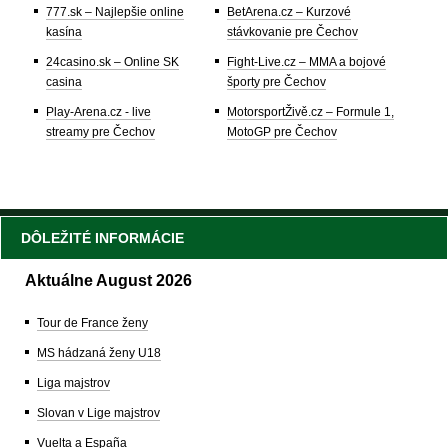
777.sk – Najlepšie online
BetArena.cz – Kurzové
kasína
stávkovanie pre Čechov
24casino.sk – Online SK
Fight-Live.cz – MMA a bojové
casina
športy pre Čechov
Play-Arena.cz - live
MotorsportŽivě.cz – Formule 1,
streamy pre Čechov
MotoGP pre Čechov
DÔLEŽITÉ INFORMÁCIE
Aktuálne August 2026
Tour de France ženy
MS hádzaná ženy U18
Liga majstrov
Slovan v Lige majstrov
Vuelta a España