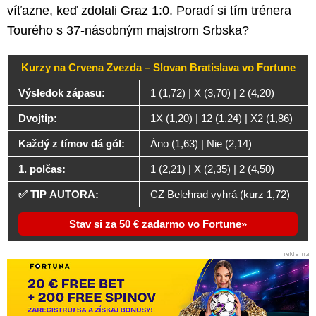
víťazne, keď zdolali Graz 1:0. Poradí si tím trénera
Tourého s 37-násobným majstrom Srbska?
Kurzy na Crvena Zvezda – Slovan Bratislava vo Fortune
Výsledok zápasu:
1 (1,72) | X (3,70) | 2 (4,20)
Dvojtip:
1X (1,20) | 12 (1,24) | X2 (1,86)
Každý z tímov dá gól:
Áno (1,63) | Nie (2,14)
1. polčas:
1 (2,21) | X (2,35) | 2 (4,50)
✅ TIP AUTORA:
CZ Belehrad vyhrá (kurz 1,72)
Stav si za 50 € zadarmo vo Fortune