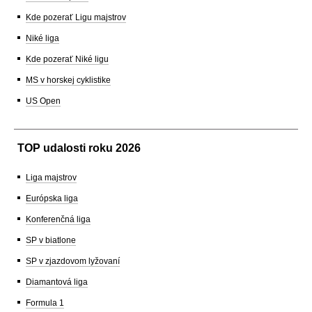
Kde pozerať Ligu majstrov
Niké liga
Kde pozerať Niké ligu
MS v horskej cyklistike
US Open
TOP udalosti roku 2026
Liga majstrov
Európska liga
Konferenčná liga
SP v biatlone
SP v zjazdovom lyžovaní
Diamantová liga
Formula 1