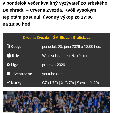
v pondelok večer kvalitný vyzývateľ zo srbského
Belehradu – Crvena Zvezda. Kvôli vysokým
teplotám posunuli úvodný výkop zo 17:00
na 18:00 hod.
Crvena Zvezda – ŠK Slovan Bratislava
🗓️ Kedy:
pondelok 29. júna 2026 o 18:00 hod.
🏟️ Kde:
Windischgarsten, Rakúsko
⚽ Liga:
príprava 2026
🔴 Livestream:
youtube.com
✅ Kurzy:
CZ (1,72) | X (3,70) | Slovan (4,20)