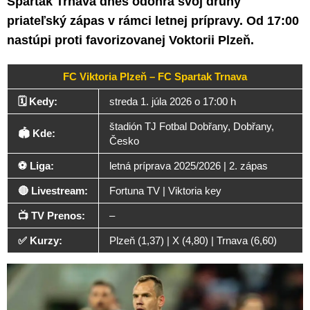
Spartak Trnava dnes odohrá svoj druhý
priateľský zápas v rámci letnej prípravy. Od 17:00
nastúpi proti favorizovanej Voktorii Plzeň.
FC Viktoria Plzeň – FC Spartak Trnava
🗓️ Kedy:
streda 1. júla 2026 o 17:00 h
štadión TJ Fotbal Dobřany, Dobřany,
🏟️ Kde:
Česko
⚽ Liga:
letná príprava 2025/2026 | 2. zápas
🔴 Livestream:
Fortuna TV | Viktoria key
📺 TV Prenos:
–
✅ Kurzy:
Plzeň (1,37) | X (4,80) | Trnava (6,60)