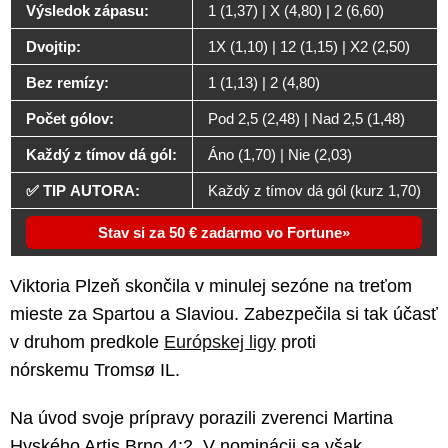
Výsledok zápasu:
1 (1,37) | X (4,80) | 2 (6,60)
Dvojtip:
1X (1,10) | 12 (1,15) | X2 (2,50)
Bez remízy:
1 (1,13) | 2 (4,80)
Počet gólov:
Pod 2,5 (2,48) | Nad 2,5 (1,48)
Každý z tímov dá gól:
Áno (1,70) | Nie (2,03)
✅ TIP AUTORA:
Každý z tímov dá gól (kurz 1,70)
Stav si za 50 € zadarmo vo Fortune
Viktoria Plzeň skončila v minulej sezóne na treťom
mieste za Spartou a Slaviou. Zabezpečila si tak účasť
v druhom predkole
Európskej ligy
proti
nórskemu Tromsø IL.
Na úvod svoje prípravy porazili zverenci Martina
Hyského Artis Brno 4:2. V nominácii sa však