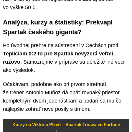
vo výške 50 €.
Analýza, kurzy a štatistiky: Prekvapí
Spartak českého giganta?
Po úvodnej prehre na sústredení v Čechách proti
Tepliciam 0:2 to pre Spartak nevyzerá veľmi
ružovo
. Samozrejme v príprave sú dôležité iné veci
ako výsledok.
Očakávam, podobne ako pri prvom stretnutí,
že tréner Antonio Muñoz dá opäť rovnaký priestor
kompletným dvom jedenástkam a podarí sa mu čo
najlepšie zohrať nové posily s tímom.
Kurzy na Viktoria Plzeň – Spartak Trnava vo Fortune