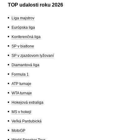
TOP udalosti roku 2026
Liga majstrov
Európska liga
Konferenčná liga
SP v biatlone
SP v zjazdovom lyžovaní
Diamantová liga
Formula 1
ATP turnaje
WTA turnaje
Hokejová extraliga
MS v hokeji
Veľká Pardubická
MotoGP