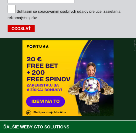
Súhlasím so
spracovaním osobných údajov
pre účel zasielania
reklamných správ
ĎALŠIE WEBY GTO SOLUTIONS