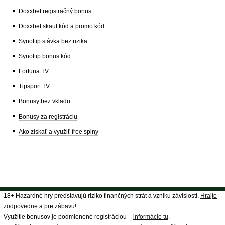
Doxxbet registračný bonus
Doxxbet skaut kód a promo kód
Synottip stávka bez rizika
Synottip bonus kód
Fortuna TV
Tipsport TV
Bonusy bez vkladu
Bonusy za registráciu
Ako získať a využiť free spiny
18+ Hazardné hry predstavujú riziko finančných strát a vzniku závislosti.
Hrajte
zodpovedne
a pre zábavu!
Využitie bonusov je podmienené registráciou –
informácie tu
.