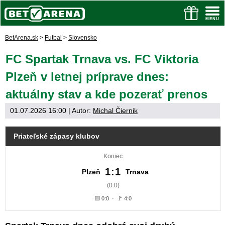
BetArena.sk
>
Futbal
>
Slovensko
FC Spartak Trnava vs. FC Viktoria
Plzeň v letnej príprave dnes:
aktuálny stav a kde pozerať prenos
01.07.2026 16:00
| Autor:
Michal Čiernik
Priateľské zápasy klubov
Koniec
1:1
Plzeň
Trnava
(0:0)
🟨 0:0 · 🚩 4:0