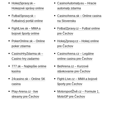
HokejSpravy.sk –
CasinoAutomaty.eu – Hracie
Hokejové správy online
automaty zdarma
FutbalSpravy.sk –
CasinoArena.sk – Online casina
Futbalový portál online
na Slovensku
FightLive.sk – MMA a
FotbalZpravy.cz – Futbal online
bojové športy online
pre Čechov
PokerOnline.sk – Online
HokejZpravy.cz – Hokej online
poker zdarma
pre Čechov
CasinoHryZdarma.sk –
CasinoArena.cz – Legálne
Casino hry zadarmo
online casina pre Čechov
777.sk – Najlepšie online
BetArena.cz – Kurzové
kasína
stávkovanie pre Čechov
24casino.sk – Online SK
Fight-Live.cz – MMA a bojové
casina
športy pre Čechov
Play-Arena.cz - live
MotorsportŽivě.cz – Formule 1,
streamy pre Čechov
MotoGP pre Čechov