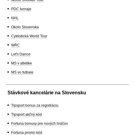
World Snooker Tour
PDC turnaje
NHL
Okolo Slovenska
Cyklistická World Tour
WRC
Let's Dance
MS v atletike
MS vo futbale
Stávkové kancelárie na Slovensku
Tipsport bonus za registráciu
Tipsport akčný kód
Fortuna bonusy pre nových hráčov
Fortuna promo kód