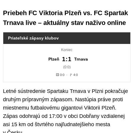
Priebeh FC Viktoria Plzeň vs. FC Spartak
Trnava live – aktuálny stav naživo online
Priateľské zápasy klubov
Koniec
1:1
Plzeň
Trnava
(0:0)
🟨 0:0 · 🚩 4:0
Letné sústredenie Spartaku Trnava v Plzni pokračuje
druhým prípravným zápasom. Nastúpia práve proti
miestnemu futbalovému gigantovi Viktorii Plzeň.
Zápas odohrajú od 17:00 v obci Dobřany vzdialenej
asi 15 km od štvrtého najľudnatejšieho mesta
v Česku.