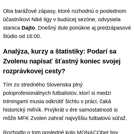
Oba barážové zápasy, ktoré rozhodnú o poslednom
účastníkovi Niké ligy v budúcej sezóne, odvysiela
stanica
Dajto
. Dnešný dule ponúkne aj predzápasové
štúdio od 16:00.
Analýza, kurzy a štatistiky: Podarí sa
Zvolenu napísať šťastný koniec svojej
rozprávkovej cesty?
Tím zo stredného Slovenska plný
poloprofesionálnych futbalistov, ktorí si medzi
tréningami musia odkrútiť šichtu v práci, čaká
historický miľník. Prvýkrát v ére samostatnosti si
môže MFK Zvolen zahrať najvyššiu futbalovú súťaž.
Rozhodlo o tom posledné kolo
MONACObet ligy
,