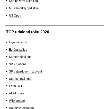
Kde pozerať Niké ligu
MS v horskej cyklistike
US Open
TOP udalosti roku 2026
Liga majstrov
Európska liga
Konferenčná liga
SP v biatlone
SP v zjazdovom lyžovaní
Diamantová liga
Formula 1
ATP turnaje
WTA turnaje
Hokejová extraliga