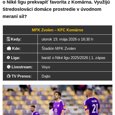
o Niké ligu prekvapiť favorita z Komárna. Využijú
Stredoslováci domáce prostredie v úvodnom
meraní síl?
MFK Zvolen – KFC Komárno
🗓️ Kedy:
utorok 19. mája 2026 o 16:30 h
🏟️ Kde:
Štadión MFK Zvolen
⚽ Liga:
baráž o Niké ligu 2025/2026 | 1. zápas
🔴 Livestream:
Voyo
📺 TV Prenos:
Dajto