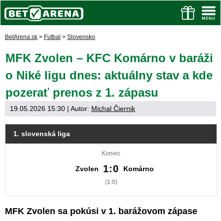
BetArena.sk
>
Futbal
>
Slovensko
MFK Zvolen – KFC Komárno v baráži
o Niké ligu dnes: aktuálny stav a kde
pozerať prenos z 1. zápasu
19.05.2026 15:30
| Autor:
Michal Čiernik
1. slovenská liga
Koniec
1:0
Zvolen
Komárno
(1:0)
MFK Zvolen sa pokúsi v 1. barážovom zápase