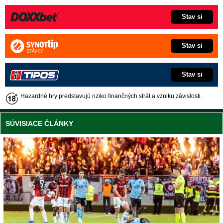
Stav si
Stav si
Stav si
Hazardné hry predstavujú riziko finančných strát a vzniku závislosti.
SÚVISIACE ČLÁNKY