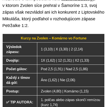
v ktorom Zvolen síce prehral v Šamoríne 1:3, svoj
zápas však nezvládol ani ich konkurent z Liptovského
Mikuláša, ktorý podľahol v rozhodujúcom zápase
Petržalke 1:2.
Kurzy na Zvolen – Komárno vo Fortune
Výsledok
1 (3,10) | X (3,30) | 2 (2,14)
zápasu:
Dvojtip:
1X (1,62) | 12 (1,31) | X2 (1,33)
Počet gólov:
Pod 2,5 (1,91) | Nad 2,5 (1,86)
Každý z tímov
Áno (1,62) | Nie (2,06)
dá gól:
Postup:
Zvolen (4,80) | Komárno (1,15)
1. polčas alebo zápas skončí remízou
✅ TIP AUTORA:
(kurz 1,74)