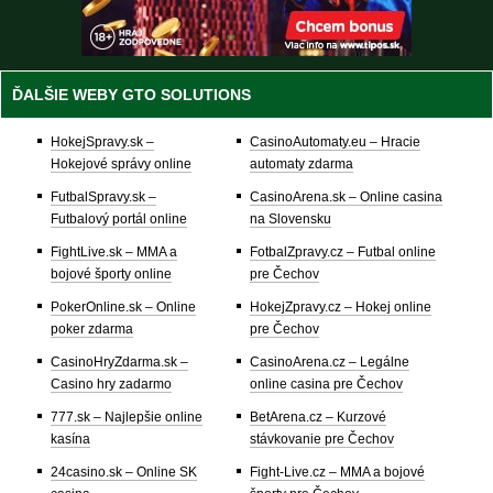
ĎALŠIE WEBY GTO SOLUTIONS
HokejSpravy.sk –
CasinoAutomaty.eu – Hracie
Hokejové správy online
automaty zdarma
FutbalSpravy.sk –
CasinoArena.sk – Online casina
Futbalový portál online
na Slovensku
FightLive.sk – MMA a
FotbalZpravy.cz – Futbal online
bojové športy online
pre Čechov
PokerOnline.sk – Online
HokejZpravy.cz – Hokej online
poker zdarma
pre Čechov
CasinoHryZdarma.sk –
CasinoArena.cz – Legálne
Casino hry zadarmo
online casina pre Čechov
777.sk – Najlepšie online
BetArena.cz – Kurzové
kasína
stávkovanie pre Čechov
24casino.sk – Online SK
Fight-Live.cz – MMA a bojové