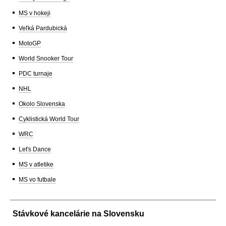
MS v hokeji
Veľká Pardubická
MotoGP
World Snooker Tour
PDC turnaje
NHL
Okolo Slovenska
Cyklistická World Tour
WRC
Let's Dance
MS v atletike
MS vo futbale
Stávkové kancelárie na Slovensku