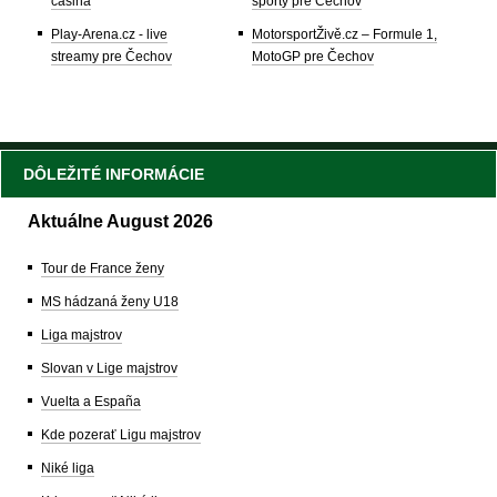
casina
športy pre Čechov
Play-Arena.cz - live
MotorsportŽivě.cz – Formule 1,
streamy pre Čechov
MotoGP pre Čechov
DÔLEŽITÉ INFORMÁCIE
Aktuálne August 2026
Tour de France ženy
MS hádzaná ženy U18
Liga majstrov
Slovan v Lige majstrov
Vuelta a España
Kde pozerať Ligu majstrov
Niké liga