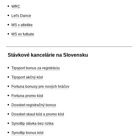
WRC
Let's Dance
MS v atletike
MS vo futbale
Stávkové kancelárie na Slovensku
Tipsport bonus za registráciu
Tipsport akčný kód
Fortuna bonusy pre nových hráčov
Fortuna promo kód
Doxxbet registračný bonus
Doxxbet skaut kód a promo kód
Synottip stávka bez rizika
Synottip bonus kód