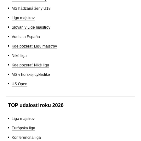
MS hádzaná ženy U18
Liga majstrov
Slovan v Lige majstrov
Vuelta a España
Kde pozerať Ligu majstrov
Niké liga
Kde pozerať Niké ligu
MS v horskej cyklistike
US Open
TOP udalosti roku 2026
Liga majstrov
Európska liga
Konferenčná liga