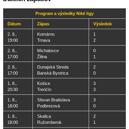
Program a výsledky Niké ligy
Dátum
Zápas
Výsledok
2. 8.,
Komárno
1
19:00
Trnava
2
2. 8.,
Michalovce
0
17:00
Žilina
1
2. 8.,
Dunajská Streda
2
17:00
Banská Bystrica
0
1. 8.,
Košice
3
20:30
Trenčín
3
1. 8.,
Slovan Bratislava
3
18:00
Podbrezová
0
1. 8.,
Skalica
2
18:00
Ružomberok
1