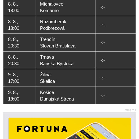
8. 8.,
Michalovce
-:-
18:00
Komárno
8. 8.,
Ružomberok
-:-
18:00
Podbrezová
8. 8.,
Trenčín
-:-
20:30
Slovan Bratislava
8. 8.,
Trnava
-:-
20:30
Banská Bystrica
9. 8.,
Žilina
-:-
17:00
Skalica
9. 8.,
Košice
-:-
19:00
Dunajská Streda