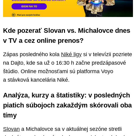
Kde pozerať Slovan vs. Michalovce dnes
v TV a cez online prenos?
Zápas posledného kola
Niké ligy
si v televízii pozriete
na Dajto, kde sa už o 16:30 h začne predzápasové
štúdio. Online možnosťami sú platforma Voyo
a stávková kancelária Niké.
Analýza, kurzy a štatistiky: v posledných
piatich súbojoch zakaždým skórovali oba
tímy
Slovan
a Michalovce sa v aktuálnej sezóne stretli