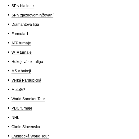
SP v biatlone
SP v zjazdovom lyžovaní
Diamantová liga
Formula 1
ATP turnaje
WTA turnaje
Hokejová extraliga
MS v hokeji
Veľká Pardubická
MotoGP
World Snooker Tour
PDC turnaje
NHL
Okolo Slovenska
Cyklistická World Tour