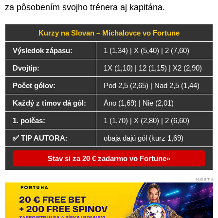
za pôsobením svojho trénera aj kapitána.
Kurzy na Slovan – Michalovce vo Fortune
Výsledok zápasu:
1 (1,34) | X (5,40) | 2 (7,60)
Dvojtip:
1X (1,10) | 12 (1,15) | X2 (2,90)
Počet gólov:
Pod 2,5 (2,65) | Nad 2,5 (1,44)
Každý z tímov dá gól:
Áno (1,69) | Nie (2,01)
1. polčas:
1 (1,70) | X (2,80) | 2 (6,60)
✅ TIP AUTORA:
obaja dajú gól (kurz 1,69)
Stav si za 20 € zadarmo vo Fortune