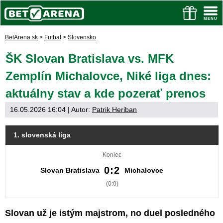
BetArena.sk
>
Futbal
>
Slovensko
ŠK Slovan Bratislava vs. MFK
Zemplín Michalovce, Niké liga dnes:
aktuálny stav a kde pozerať prenos
16.05.2026 16:04
| Autor:
Patrik Heriban
1. slovenská liga
Koniec
0:2
Slovan Bratislava
Michalovce
(0:0)
Slovan už je istým majstrom, no duel posledného