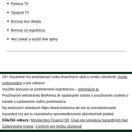
Fortuna TV
Tipsport TV
Bonusy bez vkladu
Bonusy za registráciu
Ako získať a využiť free spiny
18+ Hazardné hry predstavujú riziko finančných strát a vzniku závislosti.
Hrajte
zodpovedne
a pre zábavu!
Využitie bonusov je podmienené registráciou –
informácie tu
.
Používaním webstránky BetArena.sk vyjadrujete súhlas s používaním cookies v
súlade s nastavením vášho prehliadača.
Na webových stránkach https://www.betarena.sk/ nie sú prevádzkované
hazardné hry ani tu neprebieha sprostredkovanie akýchkoľvek platieb.
Dôležité odkazy:
Ministerstvo Financií SR
,
Úrad pre reguláciu hazardných hier
,
Zodpovedné hranie
,
Centrum pre liečbu závislostí