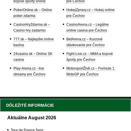
bojové športy online
pre Čechov
PokerOnline.sk – Online
HokejZpravy.cz – Hokej online
poker zdarma
pre Čechov
CasinoHryZdarma.sk –
CasinoArena.cz – Legálne
Casino hry zadarmo
online casina pre Čechov
777.sk – Najlepšie online
BetArena.cz – Kurzové
kasína
stávkovanie pre Čechov
24casino.sk – Online SK
Fight-Live.cz – MMA a bojové
casina
športy pre Čechov
Play-Arena.cz - live
MotorsportŽivě.cz – Formule 1,
streamy pre Čechov
MotoGP pre Čechov
DÔLEŽITÉ INFORMÁCIE
Aktuálne August 2026
Tour de France ženy