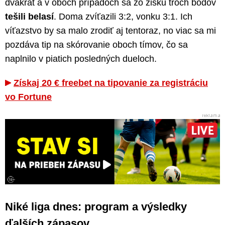
dvakrát a v oboch prípadoch sa zo zisku troch bodov
tešili belasí
. Doma zvíťazili 3:2, vonku 3:1. Ich
víťazstvo by sa malo zrodiť aj tentoraz, no viac sa mi
pozdáva tip na skórovanie oboch tímov, čo sa
naplnilo v piatich posledných dueloch.
Získaj 20 € freebet na tipovanie za registráciu
vo Fortune
Niké liga dnes: program a výsledky
ďalších zápasov