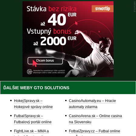
ĎALŠIE WEBY GTO SOLUTIONS
HokejSpravy.sk –
CasinoAutomaty.eu – Hracie
Hokejové správy online
automaty zdarma
FutbalSpravy.sk –
CasinoArena.sk – Online casina
Futbalový portál online
na Slovensku
FightLive.sk – MMA a
FotbalZpravy.cz – Futbal online