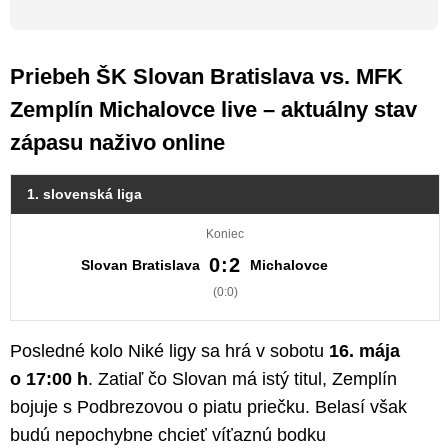
Priebeh ŠK Slovan Bratislava vs. MFK
Zemplín Michalovce live – aktuálny stav
zápasu naživo online
1. slovenská liga
Koniec
0:2
Slovan Bratislava
Michalovce
(0:0)
Posledné kolo Niké ligy sa hrá v sobotu
16. mája
o 17:00 h
. Zatiaľ čo Slovan má istý titul, Zemplín
bojuje s Podbrezovou o piatu priečku. Belasí však
budú nepochybne chcieť víťaznú bodku