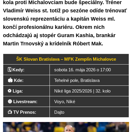
kola proti Michalovciam bude špeciálny. Tréner
Vladimír Weiss st. totiž po sezóne odíde trénovať
slovenskú reprezentáciu a kapitán Weiss ml.
končí profesionálnu kariéru. Okrem nich
odchádzajú aj stopér Guram Kashia, brankár
Martin Trnovský a krídelník Róbert Mak.
ŠK Slovan Bratislava – MFK Zemplín Michalovce
🗓️ Kedy:
sobota 16. mája 2026 o 17:00
🏟️ Kde:
Tehelné pole, Bratislava
⚽ Liga:
Niké liga 2025/2026 | 32. kolo
🔴 Livestream:
Voyo, Niké
📺 TV Prenos:
Dajto