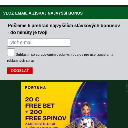
VLOŽ EMAIL A ZÍSKAJ NAJVYŠŠÍ BONUS
Pošleme ti prehľad najvyšších stávkových bonusov
- do minúty je tvoj!
Súhlasím so
spracovaním osobných údajov
pre účel zasielania
reklamných správ