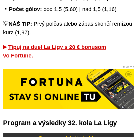
Počet gólov:
pod 1,5 (5,60) | nad 1,5 (1,16)
💡
NÁŠ TIP:
Prvý polčas alebo zápas skončí remízou
kurz (1,97).
Tipuj na duel La Ligy s 20 € bonusom
vo Fortune.
Program a výsledky 32. kola La Ligy