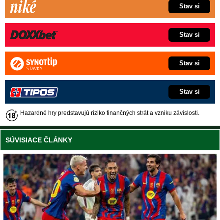
Stav si
Stav si
Stav si
Stav si
Hazardné hry predstavujú riziko finančných strát a vzniku závislosti.
SÚVISIACE ČLÁNKY