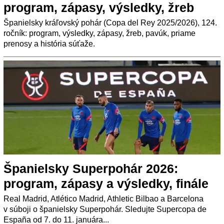
program, zápasy, výsledky, žreb
Španielsky kráľovský pohár (Copa del Rey 2025/2026), 124.
ročník: program, výsledky, zápasy, žreb, pavúk, priame
prenosy a história súťaže.
Španielsky Superpohár 2026:
program, zápasy a výsledky, finále
Real Madrid, Atlético Madrid, Athletic Bilbao a Barcelona
v súboji o španielsky Superpohár. Sledujte Supercopa de
España od 7. do 11. januára...