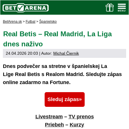
BetArena.sk
>
Futbal
>
Španielsko
Real Betis – Real Madrid, La Liga
dnes naživo
24.04.2026 20:03
| Autor:
Michal Čiernik
Dnes podvečer sa stretne v španielskej La
Lige Real Betis s Realom Madrid. Sledujte zápas
online zadarmo na Fortune.
Sleduj zápas
Livestream
–
TV prenos
Priebeh
–
Kurzy