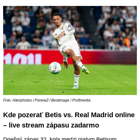
Foto: Alterphotos / PsnewZ / Bestimage / Profimedia
Kde pozerať Betis vs. Real Madrid online
– live stream zápasu zadarmo
Dnešný zápas 32. kola medzi piatym Betisom