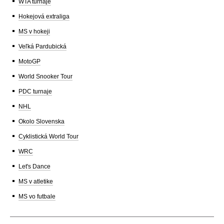
WTA turnaje
Hokejová extraliga
MS v hokeji
Veľká Pardubická
MotoGP
World Snooker Tour
PDC turnaje
NHL
Okolo Slovenska
Cyklistická World Tour
WRC
Let's Dance
MS v atletike
MS vo futbale