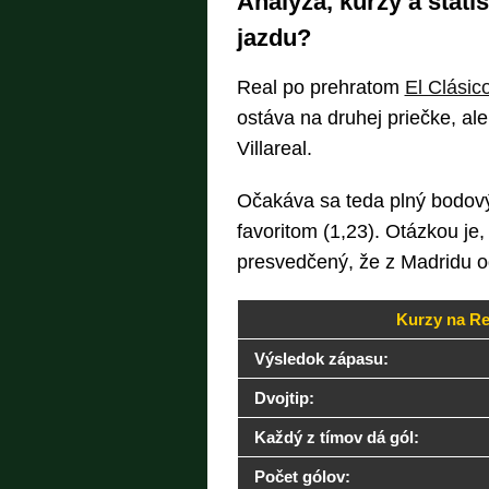
Analýza, kurzy a štat
jazdu?
Real po prehratom
El Clásic
ostáva na druhej priečke, ale 
Villareal.
Očakáva sa teda plný bodový
favoritom (1,23). Otázkou je
presvedčený, že z Madridu o
Kurzy na Re
Výsledok zápasu:
Dvojtip:
Každý z tímov dá gól:
Počet gólov: