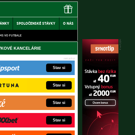
LÁNKY
SPOLOČENSKÉ STÁVKY
O NÁS
MS VO FUTBALE
VKOVÉ KANCELÁRIE
Stav si
Stav si
Stav si
Stav si