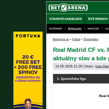
STÁVKOVÉ KANCELÁRIE
ŽIVÉ PRENOSY
SLOVENSKO
ŠPANIELSKO
ANGLICKO
LI
BetArena.sk
>
Futbal
>
Španielsko
Real Madrid CF vs. 
aktuálny stav a kde
14.05.2026 21:30
| Autor:
Ivan Har
1. španielska liga
Real 