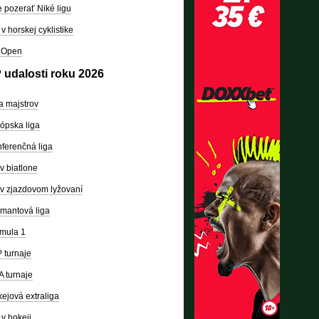
 pozerať Niké ligu
v horskej cyklistike
 Open
 udalosti roku 2026
a majstrov
ópska liga
ferenčná liga
v biatlone
v zjazdovom lyžovaní
mantová liga
mula 1
 turnaje
 turnaje
ejová extraliga
v hokeji