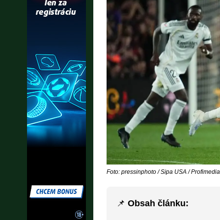
Foto: pressinphoto / Sipa USA / Profimedia
📌
Obsah článku: