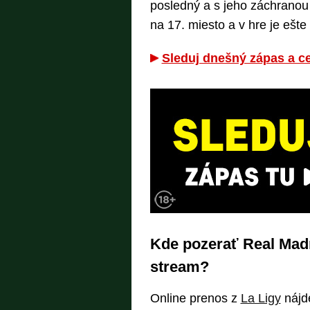
posledný a s jeho záchranou
na 17. miesto a v hre je ešte
Sleduj dnešný zápas a ce
Kde pozerať Real Madr
stream?
Online prenos z
La Ligy
nájd