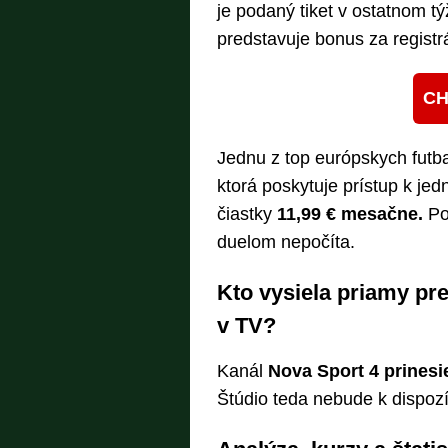
je podaný tiket v ostatnom t
predstavuje bonus za registr
CH
Jednu z top európskych futba
ktorá poskytuje prístup k je
čiastky
11,99 € mesačne.
Po
duelom nepočíta.
Kto vysiela priamy pr
v TV?
Kanál
Nova Sport 4 prinesi
Štúdio teda nebude k dispozíc