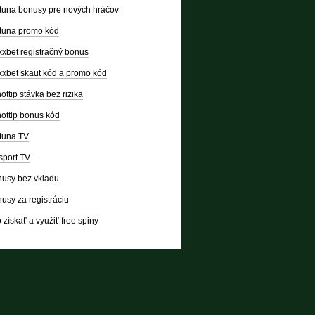
tuna bonusy pre nových hráčov
tuna promo kód
xbet registračný bonus
xbet skaut kód a promo kód
ottip stávka bez rizika
ottip bonus kód
tuna TV
sport TV
usy bez vkladu
usy za registráciu
 získať a využiť free spiny