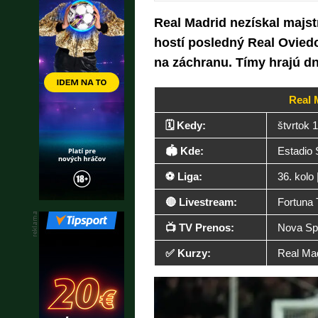
Real Madrid nezískal majstr
hostí posledný Real Ovied
na záchranu. Tímy hrajú d
Real 
🗓️ Kedy:
štvrtok 
🏟️ Kde:
Estadio 
⚽ Liga:
36. kolo
🔴 Livestream:
Fortuna
📺 TV Prenos:
Nova Spo
✅ Kurzy:
Real Mad