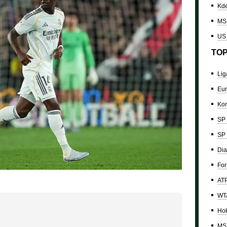
Kde
MS 
US
TOP
Lig
Eur
Kon
SP 
SP 
Dia
For
ATP
WTA
Hok
MS 