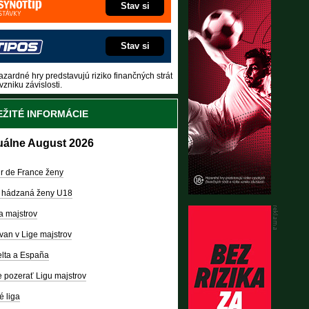
Stav si
Stav si
zardné hry predstavujú riziko finančných strát
vzniku závislosti.
ŽITÉ INFORMÁCIE
uálne August 2026
r de France ženy
 hádzaná ženy U18
a majstrov
van v Lige majstrov
lta a España
 pozerať Ligu majstrov
é liga