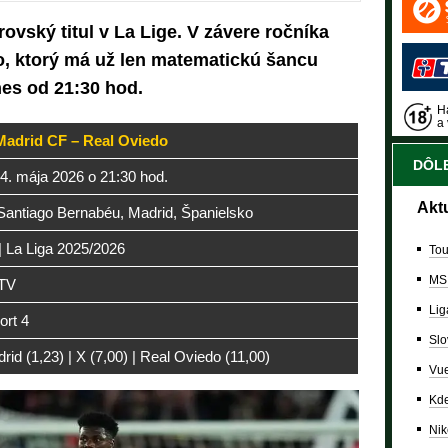
ovský titul v La Lige. V závere ročníka
o, ktorý má už len matematickú šancu
nes od 21:30 hod.
Ha
a 
Madrid CF – Real Oviedo
DÔLE
14. mája 2026 o 21:30 hod.
Akt
Santiago Bernabéu, Madrid, Španielsko
 | La Liga 2025/2026
Tou
MS
 TV
Lig
rt 4
Slo
rid (1,23) | X (7,00) | Real Oviedo (11,00)
Vue
Kde
Nik