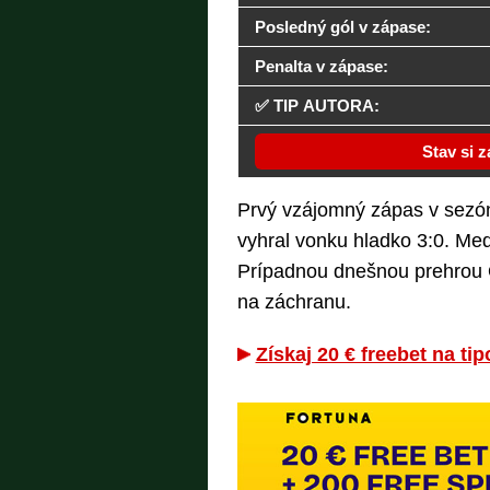
Posledný gól v zápase:
Penalta v zápase:
✅ TIP AUTORA:
Stav si 
Prvý vzájomný zápas v sezó
vyhral vonku hladko 3:0. Med
Prípadnou dnešnou prehrou 
na záchranu.
Získaj 20 € freebet na ti