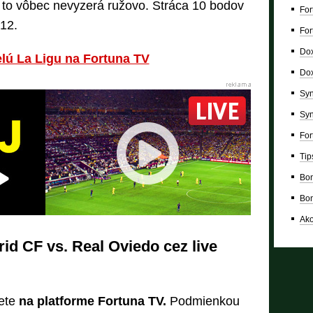
 to vôbec nevyzerá ružovo. Stráca 10 bodov
For
 12.
For
Dox
lú La Ligu na Fortuna TV
Dox
Syn
Syn
For
Tip
Bon
Bon
Ako
id CF vs. Real Oviedo cez live
ete
na platforme Fortuna TV.
Podmienkou