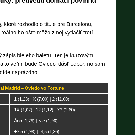
istiky: predvedú domáci povinnú
o
, ktoré rozhodlo o titule pre Barcelonu,
reálne ho ešte môže z nej vytlačiť tretí
 zápis bieleho baletu. Ten je kurzovým
, ako veľmi bude Oviedo klásť odpor, no som
díde naprázdno.
al Madrid – Oviedo vo Fortune
1 (1,23) | X (7,00) | 2 (11,00)
1X (1,07) | 12 (1,12) | X2 (3,60)
Áno (1,79) | Nie (1,96)
+3,5 (1,98) | -4,5 (1,36)