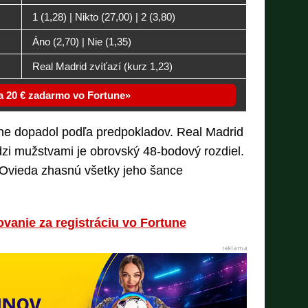
1 (1,28) | Nikto (27,00) | 2 (3,80)
Áno (2,70) | Nie (1,35)
Real Madrid zvíťazí (kurz 1,23)
za 20 € zadarmo vo Fortune
ne dopadol podľa predpokladov. Real Madrid
zi mužstvami je obrovský 48-bodový rozdiel.
Ovieda zhasnú všetky jeho šance
povanie za registráciu vo Fortune