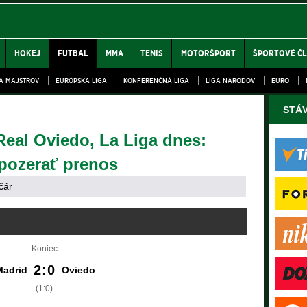
HOKEJ
FUTBAL
MMA
TENIS
MOTORŠPORT
ŠPORTOVÉ Č
GA MAJSTROV
EURÓPSKA LIGA
KONFERENČNÁ LIGA
LIGA NÁRODOV
EURO
STÁ
Real Oviedo, La Liga dnes:
 pozerať prenos
čár
Koniec
2:0
Madrid
Oviedo
(1:0)