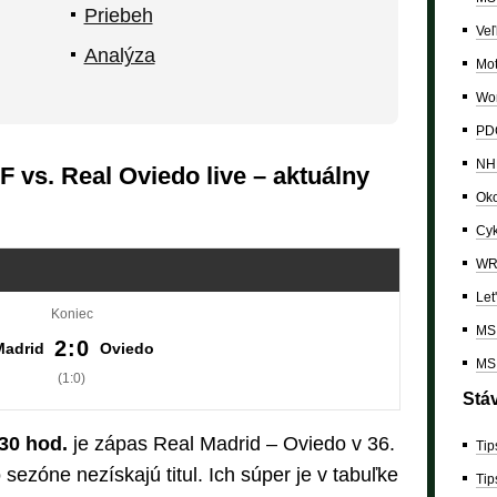
Priebeh
Veľ
Analýza
Mo
Wor
PDC
NH
 vs. Real Oviedo live – aktuálny
Oko
Cyk
W
Let
Koniec
MS 
2:0
Madrid
Oviedo
MS 
(1:0)
Stá
:30 hod.
je zápas Real Madrid – Oviedo v 36.
Tip
to sezóne nezískajú titul. Ich súper je v tabuľke
Tip