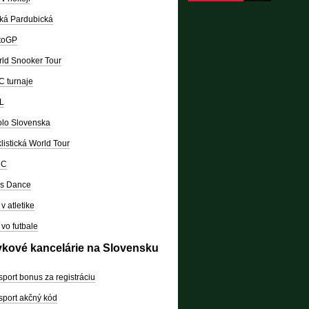
ká Pardubická
toGP
ld Snooker Tour
 turnaje
L
lo Slovenska
listická World Tour
RC
's Dance
v atletike
vo futbale
vkové kancelárie na Slovensku
sport bonus za registráciu
sport akčný kód