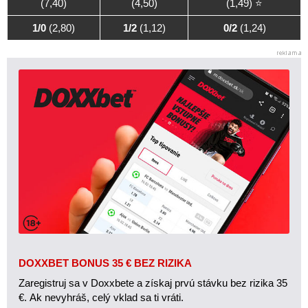
(7,40)
(4,50)
(1,49) ⭐
1/0
(2,80)
1/2
(1,12)
0/2
(1,24)
DOXXBET BONUS 35 € BEZ RIZIKA
Zaregistruj sa v Doxxbete a získaj prvú stávku bez rizika 35
€. Ak nevyhráš, celý vklad sa ti vráti.