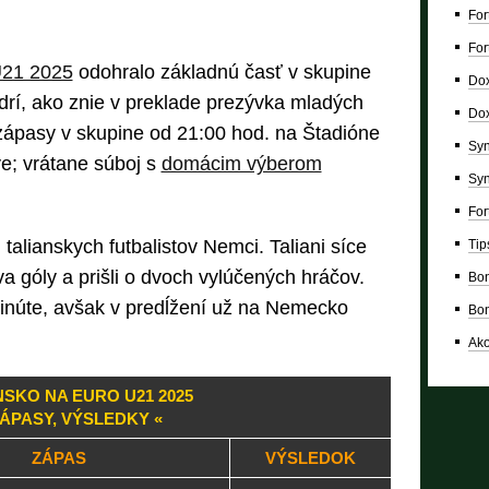
For
For
U21 2025
odohralo základnú časť v skupine
Dox
odrí, ako znie v preklade prezývka mladých
Dox
 zápasy v skupine od 21:00 hod. na Štadióne
Syn
e; vrátane súboj s
domácim výberom
Syn
For
 talianskych futbalistov Nemci. Taliani síce
Tip
dva góly a prišli o dvoch vylúčených hráčov.
Bon
minúte, avšak v predĺžení už na Nemecko
Bon
Ako
NSKO NA EURO U21 2025
ZÁPASY, VÝSLEDKY «
ZÁPAS
VÝSLEDOK