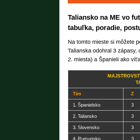
Taliansko na ME vo fu
tabuľka, poradie, post
Na tomto mieste si môžete po
Talianska odohral 3 zápasy, d
2. miesta) a Španieli ako víťa
MAJSTROVSTV
T
Tím
Z
1. Španielsko
3
2. Taliansko
3
3. Slovensko
3
4. Rumunsko
3