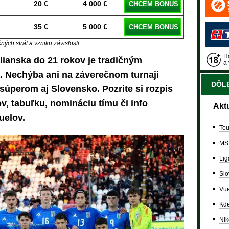
20 €
4 000 €
CHCEM BONUS
35 €
5 000 €
CHCEM BONUS
ých strát a vzniku závislosti.
Ha
lianska do 21 rokov je tradičným
a 
 Nechýba ani na záverečnom turnaji
DÔLE
 súperom aj Slovensko. Pozrite si rozpis
v, tabuľku, nomináciu tímu či info
Akt
uelov.
Tou
MS
Lig
Slo
Vue
Kde
Nik