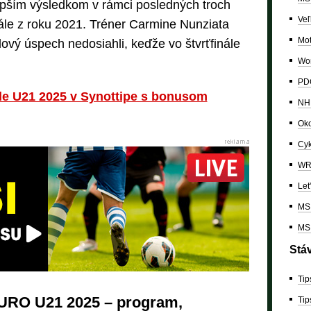
epším výsledkom v rámci posledných troch
Veľ
inále z roku 2021. Tréner Carmine Nunziata
Mo
vý úspech nedosiahli, keďže vo štvrťfinále
Wor
PDC
ale U21 2025 v Synottipe s bonusom
NH
Oko
Cyk
W
Let
MS 
MS 
Stá
Tip
EURO U21 2025 – program,
Tip