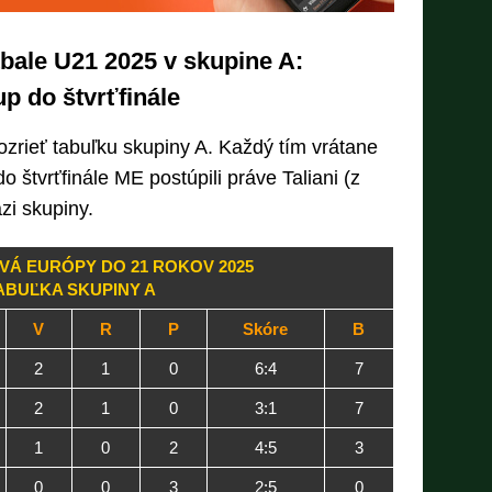
tbale U21 2025 v skupine A:
up do štvrťfinále
zrieť tabuľku skupiny A. Každý tím vrátane
o štvrťfinále ME postúpili práve Taliani (z
zi skupiny.
Á EURÓPY DO 21 ROKOV 2025
ABUĽKA SKUPINY A
V
R
P
Skóre
B
2
1
0
6:4
7
2
1
0
3:1
7
1
0
2
4:5
3
0
0
3
2:5
0