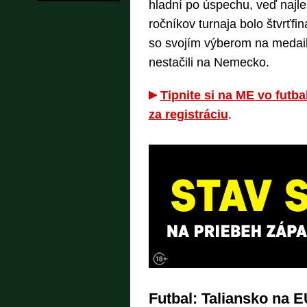
hladní po úspechu, veď najl
ročníkov turnaja bolo štvrťf
so svojím výberom na medailo
nestačili na Nemecko.
Tipnite si na ME vo futb
za registráciu
.
Futbal: Taliansko na 