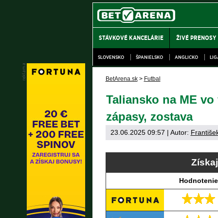
STÁVKOVÉ KANCELÁRIE
ŽIVÉ PRENOSY
SLOVENSKO
ŠPANIELSKO
ANGLICKO
LI
BetArena.sk
>
Futbal
Taliansko na ME vo 
zápasy, zostava
23.06.2025 09:57
| Autor:
Františe
Získa
Hodnotenie