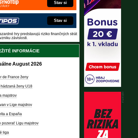
Stav si
Stav si
zardné hry predstavujú riziko finančných strát
vzniku závislosti.
ŽITÉ INFORMÁCIE
uálne August 2026
r de France ženy
 hádzaná ženy U18
a majstrov
van v Lige majstrov
lta a España
 pozerať Ligu majstrov
é liga