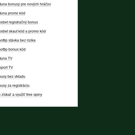
tuna bonusy pre nových hráčov
tuna promo kód
xbet registračný bonus
xbet skaut kód a promo kód
ottip stávka bez rizika
ottip bonus kód
tuna TV
sport TV
usy bez vkladu
usy za registráciu
 získať a využiť free spiny