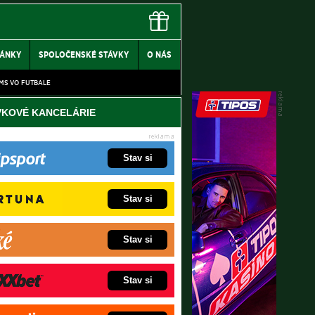
LÁNKY
SPOLOČENSKÉ STÁVKY
O NÁS
MS VO FUTBALE
VKOVÉ KANCELÁRIE
Stav si
Stav si
Stav si
Stav si