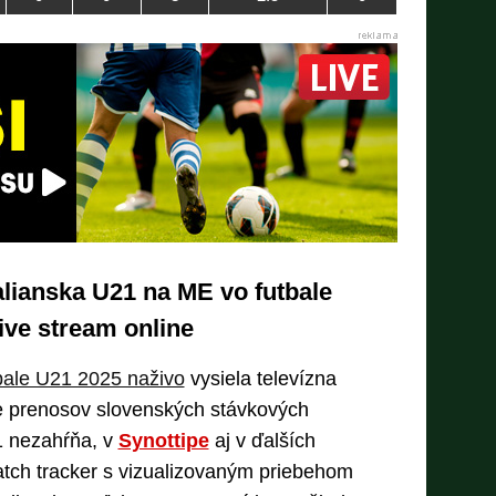
lianska U21 na ME vo futbale
ive stream online
bale U21 2025 naživo
vysiela televízna
e prenosov slovenských stávkových
 nezahŕňa, v
Synottipe
aj v ďalších
tch tracker s vizualizovaným priebehom