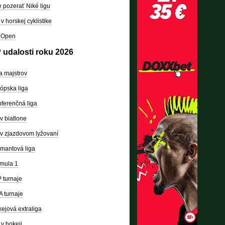
 pozerať Niké ligu
v horskej cyklistike
 Open
 udalosti roku 2026
a majstrov
ópska liga
ferenčná liga
v biatlone
v zjazdovom lyžovaní
mantová liga
mula 1
 turnaje
 turnaje
ejová extraliga
v hokeji