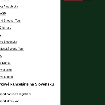
ká Pardubická
toGP
ld Snooker Tour
 turnaje
L
lo Slovenska
listická World Tour
RC
's Dance
v atletike
vo futbale
vkové kancelárie na Slovensku
sport bonus za registráciu
sport akčný kód