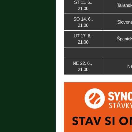
ST 11. 6.,
Talian
21:00
SO 14. 6.,
Sloven
21:00
UT 17. 6.,
Španiel
21:00
NE 22. 6.,
Ne
21:00