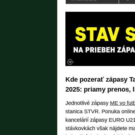
Kde pozerať zápasy Ta
2025: priamy prenos, l
Jednotlivé zápasy
ME vo fut
stanica STVR. Ponuka onlin
kancelárií zápasy EURO U21
stávkovkách však nájdete ma