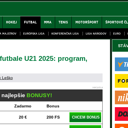
HOKEJ
FUTBAL
MMA
TENIS
MOTORŠPORT
ŠPORTOVÉ Č
GA MAJSTROV
EURÓPSKA LIGA
KONFERENČNÁ LIGA
LIGA NÁRODOV
EURO
STÁ
futbale U21 2025: program,
k Leško
j najlepšie
BONUSY!
Zadarmo
Bonus
20 €
200 FS
CHCEM BONUS