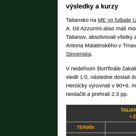
výsledky a kurzy
Taliansko na
ME vo futbale 
A. Gli Azzurrini alias malí m
Talianov, absolvovali všetky
Antona Malatinského v Trnav
Slovenska
.
V nedeľnom štvrťfinále čakali
viedli 1:0, následne dostali 
Heroicky vyrovnali v 90+6. 
nestačili a prehrali 2:3 pp.
TALIA
» 
TERMÍN