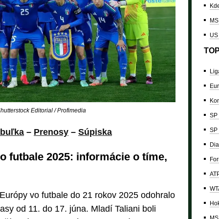
Kde
MS 
US
TOP
Lig
Eur
Kon
utterstock Editorial / Profimedia
SP 
SP 
buľka
–
Prenosy
–
Súpiska
Dia
 futbale 2025: informácie o tíme,
For
ATP
WTA
 Európy vo futbale do 21 rokov 2025 odohralo
Hok
asy od 11. do 17. júna. Mladí Taliani boli
MS 