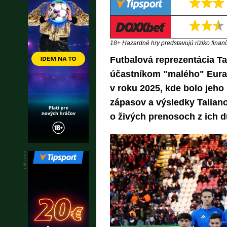
18+ Hazardné hry predstavujú riziko finančn
Futbalová reprezentácia Ta
účastníkom "malého" Eura.
v roku 2025, kde bolo jeho
zápasov a výsledky Taliano
o živých prenosoch z ich d