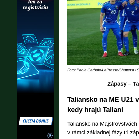
Foto: Paola Garbuio/LaPresse/Shutterst / Sh
Zápasy
–
Ta
Taliansko na ME U21 vo
kedy hrajú Taliani
Taliansko na Majstrovstvách
v rámci základnej fázy tri záp