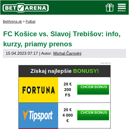
BetArena.sk
>
Futbal
FC Košice vs. Slavoj Trebišov: info,
kurzy, priamy prenos
15.04.2023 07:17
| Autor:
Michal Čarnoký
Získaj najlepšie
BONUSY!
20 €
CHCEM BONUS
200
FS
20 €
CHCEM BONUS
4 000
€