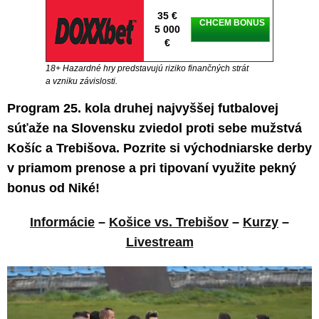
35 €
CHCEM BONUS
5 000
€
18+ Hazardné hry predstavujú riziko finančných strát
a vzniku závislosti.
Program 25. kola druhej najvyššej futbalovej
súťaže na Slovensku zviedol proti sebe mužstvá
Košíc a Trebišova. Pozrite si východniarske derby
v priamom prenose a pri tipovaní využite pekný
bonus od Niké!
Informácie
–
Košice vs. Trebišov
–
Kurzy
–
Livestream