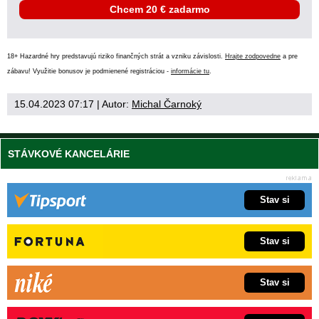
Chcem 20 € zadarmo
18+ Hazardné hry predstavujú riziko finančných strát a vzniku závislosti.
Hrajte zodpovedne
a pre
zábavu! Využitie bonusov je podmienené registráciou -
informácie tu
.
15.04.2023 07:17
| Autor:
Michal Čarnoký
STÁVKOVÉ KANCELÁRIE
Stav si
Stav si
Stav si