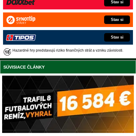
Stav si
Stav si
Stav si
Hazardné hry predstavujú riziko finančných strát a vzniku závislosti.
SÚVISIACE ČLÁNKY