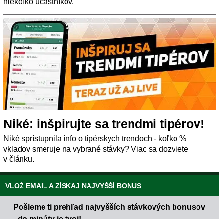
niekoľko účastníkov.
Niké: inšpirujte sa trendmi tipérov!
Niké sprístupnila info o tipérskych trendoch - koľko %
vkladov smeruje na vybrané stávky? Viac sa dozviete
v článku.
VLOŽ EMAIL A ZÍSKAJ NAJVYŠŠÍ BONUS
Pošleme ti prehľad najvyšších stávkových bonusov
- do minúty je tvoj!