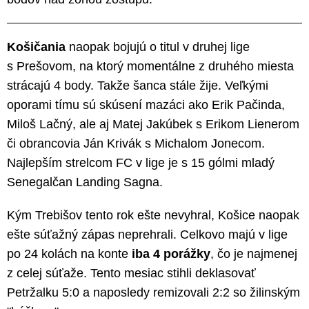
Košičania
naopak bojujú o titul v druhej lige
s Prešovom, na ktorý momentálne z druhého miesta
strácajú 4 body. Takže šanca stále žije. Veľkými
oporami tímu sú skúsení mazáci ako Erik Pačinda,
Miloš Lačný, ale aj Matej Jakúbek s Erikom Lienerom
či obrancovia Ján Krivák s Michalom Jonecom.
Najlepším strelcom FC v lige je s 15 gólmi mladý
Senegalčan Landing Sagna.
Kým Trebišov tento rok ešte nevyhral, Košice naopak
ešte súťažný zápas neprehrali. Celkovo majú v lige
po 24 kolách na konte
iba 4 porážky
, čo je najmenej
z celej súťaže. Tento mesiac stihli deklasovať
Petržalku 5:0 a naposledy remizovali 2:2 so žilinským