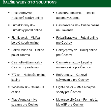
ĎALŠIE WEBY GTO SOLUTIONS
HokejSpravy.sk –
CasinoAutomaty.eu – Hracie
Hokejové správy online
automaty zdarma
FutbalSpravy.sk –
CasinoArena.sk – Online casina
Futbalový portál online
na Slovensku
FightLive.sk – MMA a
FotbalZpravy.cz – Futbal online
bojové športy online
pre Čechov
PokerOnline.sk – Online
HokejZpravy.cz – Hokej online
poker zdarma
pre Čechov
CasinoHryZdarma.sk –
CasinoArena.cz – Legálne
Casino hry zadarmo
online casina pre Čechov
777.sk – Najlepšie online
BetArena.cz – Kurzové
kasína
stávkovanie pre Čechov
24casino.sk – Online SK
Fight-Live.cz – MMA a bojové
casina
športy pre Čechov
Play-Arena.cz - live
MotorsportŽivě.cz – Formule 1,
streamy pre Čechov
MotoGP pre Čechov