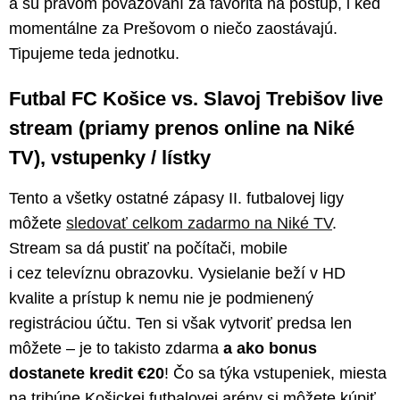
a sú pravom považovaní za favorita na postup, i keď
momentálne za Prešovom o niečo zaostávajú.
Tipujeme teda jednotku.
Futbal FC Košice vs. Slavoj Trebišov live
stream (priamy prenos online na Niké
TV), vstupenky / lístky
Tento a všetky ostatné zápasy II. futbalovej ligy
môžete
sledovať celkom zadarmo na Niké TV
.
Stream sa dá pustiť na počítači, mobile
i cez televíznu obrazovku. Vysielanie beží v HD
kvalite a prístup k nemu nie je podmienený
registráciou účtu. Ten si však vytvoriť predsa len
môžete – je to takisto zdarma
a ako bonus
dostanete
kredit
€20
! Čo sa týka vstupeniek, miesta
na tribúne Košickej futbalovej arény si môžete kúpiť