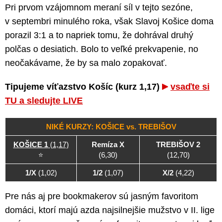
Pri prvom vzájomnom meraní síl v tejto sezóne,
v septembri minulého roka, však Slavoj Košice doma
porazil 3:1 a to napriek tomu, že dohrával druhý
polčas o desiatich. Bolo to veľké prekvapenie, no
neočakávame, že by sa malo zopakovať.
Tipujeme víťazstvo Košíc (kurz 1,17)
vsaďte si
TU a sledujte LIVE
NIKÉ KURZY: KOŠICE vs. TREBIŠOV
KOŠICE 1
(1,17)
Remíza X
TREBIŠOV 2
⭐
(6,30)
(12,70)
1/X
(1,02)
1/2
(1,07)
X/2
(4,22)
Pre nás aj pre bookmakerov sú jasným favoritom
domáci, ktorí majú azda najsilnejšie mužstvo v II. lige