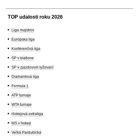
TOP udalosti roku 2026
Liga majstrov
Európska liga
Konferenčná liga
SP v biatlone
SP v zjazdovom lyžovaní
Diamantová liga
Formula 1
ATP turnaje
WTA turnaje
Hokejová extraliga
MS v hokeji
Veľká Pardubická