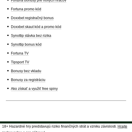
Fortuna bonusy pre nových hráčov
Fortuna promo kód
Doxxbet registračný bonus
Doxxbet skaut kód a promo kód
Synottip stávka bez rizika
Synottip bonus kód
Fortuna TV
Tipsport TV
Bonusy bez vkladu
Bonusy za registráciu
Ako získať a využiť free spiny
18+ Hazardné hry predstavujú riziko finančných strát a vzniku závislosti.
Hrajte