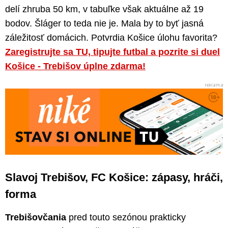
delí zhruba 50 km, v tabuľke však aktuálne až 19
bodov. Šláger to teda nie je. Mala by to byť jasná
záležitosť domácich. Potvrdia Košice úlohu favorita?
Zaregistrujte sa TU, tipujte futbal a pozrite si duel
Košice - Trebišov úplne zdarma!
Slavoj Trebišov, FC Košice: zápasy, hráči,
forma
Trebišovčania
pred touto sezónou prakticky