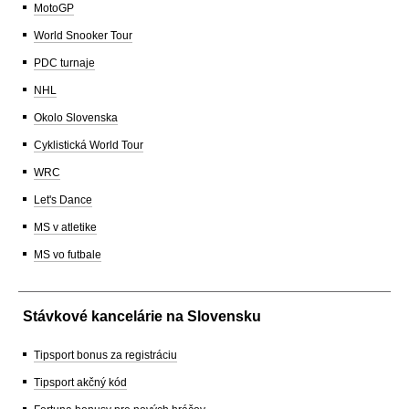
MotoGP
World Snooker Tour
PDC turnaje
NHL
Okolo Slovenska
Cyklistická World Tour
WRC
Let's Dance
MS v atletike
MS vo futbale
Stávkové kancelárie na Slovensku
Tipsport bonus za registráciu
Tipsport akčný kód