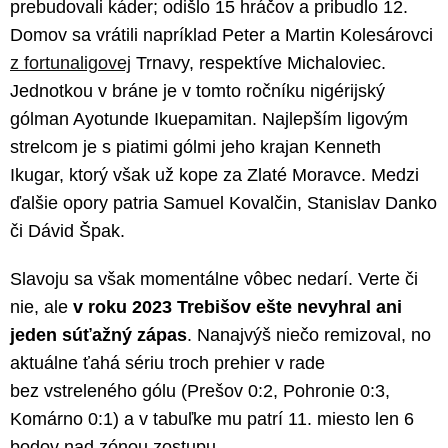
prebudovali káder; odišlo 15 hráčov a pribudlo 12.
Domov sa vrátili napríklad Peter a Martin Kolesárovci
z fortunaligovej
Trnavy, respektíve Michaloviec.
Jednotkou v bráne je v tomto ročníku nigérijský
gólman Ayotunde Ikuepamitan. Najlepším ligovým
strelcom je s piatimi gólmi jeho krajan Kenneth
Ikugar, ktorý však už kope za Zlaté Moravce. Medzi
ďalšie opory patria Samuel Kovalčin, Stanislav Danko
či Dávid Špak.
Slavoju sa však momentálne vôbec nedarí. Verte či
nie, ale
v roku 2023 Trebišov ešte nevyhral ani
jeden súťažný zápas
. Nanajvýš niečo remizoval, no
aktuálne ťahá sériu troch prehier v rade
bez vstreleného gólu (Prešov 0:2, Pohronie 0:3,
Komárno 0:1) a v tabuľke mu patrí 11. miesto len 6
bodov nad zónou zostupu.