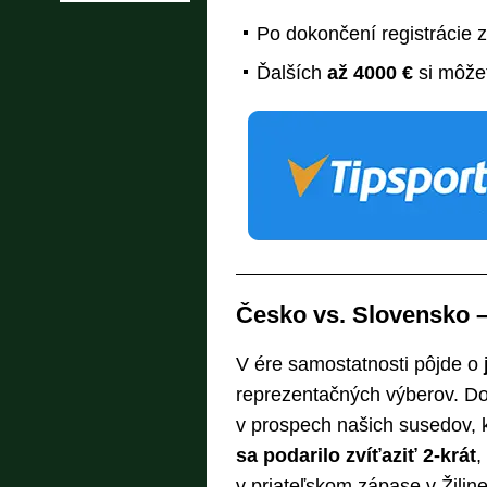
Po dokončení registrácie 
Ďalších
až 4000 €
si môžet
Česko vs. Slovensko – 
V ére samostatnosti pôjde o
reprezentačných výberov. Dot
v prospech našich susedov, kt
sa podarilo zvíťaziť 2-krát
,
v priateľskom zápase v Žilin