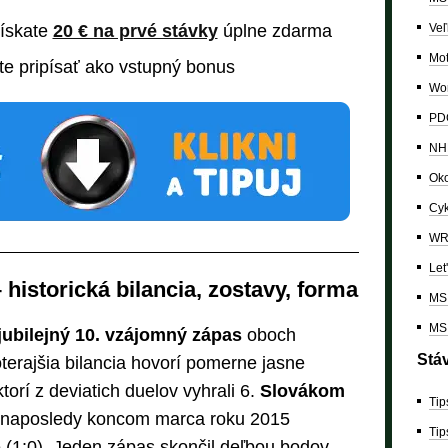
získate
20 € na prvé stávky
úplne zdarma
Veľ
Mo
e pripísať ako vstupný bonus
Wor
PDC
NH
Oko
Cyk
W
Let
historická bilancia, zostavy, forma
MS 
MS 
jubilejný 10. vzájomný zápas
oboch
Stá
erajšia bilancia hovorí pomerne jasne
orí z deviatich duelov vyhrali 6.
Slovákom
Tip
 naposledy koncom marca roku 2015
Tip
e (1:0). Jeden zápas skončil deľbou bodov.