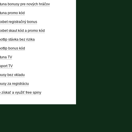
tuna bonusy pre nových hráčov
tuna promo kód
xbet registračný bonus
xbet skaut kód a promo kód
ottip stávka bez rizika
ottip bonus kód
tuna TV
sport TV
usy bez vkladu
usy za registráciu
 získať a využiť free spiny