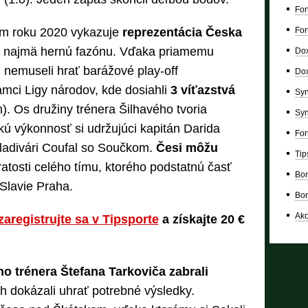
For
m roku 2020 vykazuje
reprezentácia Česka
For
 najmä hernú fazónu. Vďaka priamemu
Dox
 nemuseli hrať barážové play-off
Dox
rámci Ligy národov, kde dosiahli
3 víťazstvá
Syn
. Os družiny trénera Šilhavého tvoria
Syn
okú výkonnosť si udržujúci kapitán Darida
For
kladivári Coufal so Součkom.
Česi môžu
Tip
atosti celého tímu, ktorého podstatnú časť
Bon
i Slavie Praha.
Bon
Ako
zaregistrujte sa v Tipsporte
a získajte 20 €
 trénera Štefana Tarkoviča zabrali
h dokázali uhrať potrebné výsledky.