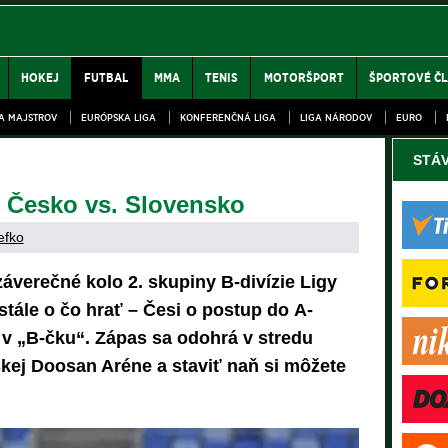
HOKEJ
FUTBAL
MMA
TENIS
MOTORŠPORT
ŠPORTOVÉ Č
GA MAJSTROV
EURÓPSKA LIGA
KONFERENČNÁ LIGA
LIGA NÁRODOV
EURO
STÁ
 Česko vs. Slovensko
efko
áverečné kolo 2. skupiny B-divízie Ligy
stále o čo hrať – Česi o postup do A-
e v „B-čku“. Zápas sa odohrá v stredu
skej Doosan Aréne a staviť naň si môžete