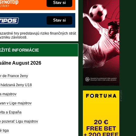
Stav si
Stav si
zardné hry predstavujú riziko finančných strát
vzniku závislosti.
ŽITÉ INFORMÁCIE
uálne August 2026
r de France ženy
 hádzaná ženy U18
a majstrov
van v Lige majstrov
lta a España
 pozerať Ligu majstrov
é liga