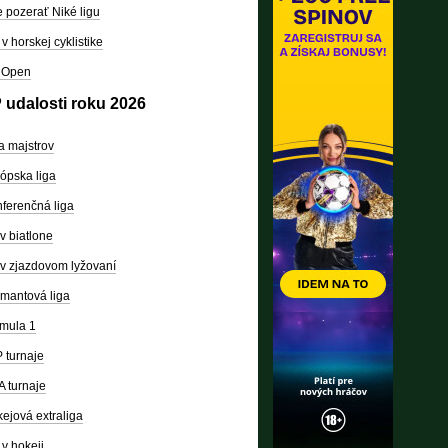
 pozerať Niké ligu
v horskej cyklistike
 Open
 udalosti roku 2026
a majstrov
ópska liga
ferenčná liga
v biatlone
v zjazdovom lyžovaní
mantová liga
mula 1
 turnaje
 turnaje
ejová extraliga
v hokeji