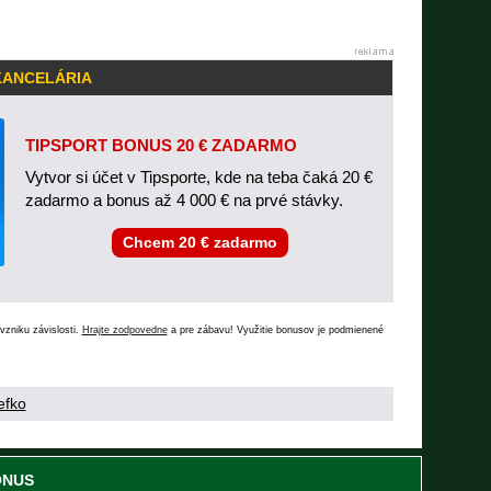
KANCELÁRIA
TIPSPORT BONUS 20 € ZADARMO
Vytvor si účet v Tipsporte, kde na teba čaká 20 €
zadarmo a bonus až 4 000 € na prvé stávky.
Chcem 20 € zadarmo
vzniku závislosti.
Hrajte zodpovedne
a pre zábavu! Využitie bonusov je podmienené
efko
ONUS