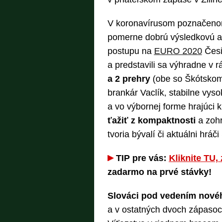
V koronavírusom poznačeno
pomerne dobrú výsledkovú a
postupu na
EURO 2020
Česi
a predstavili sa výhradne v 
a 2 prehry
(obe so Škótskom)
brankár Vaclík, stabilne vys
a vo výbornej forme hrajúci 
ťažiť z kompaktnosti
a zohr
tvoria bývalí či aktuálni hráč
TIP pre vás:
Kliknite TU, 
zadarmo na prvé stávky!
Slováci pod vedením nového
a v ostatných dvoch zápasoc