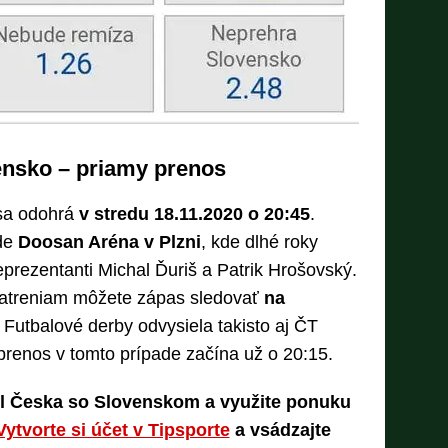
ensko – priamy prenos
sa odohrá
v stredu 18.11.2020 o 20:45
.
de
Doosan Aréna v Plzni
, kde dlhé roky
eprezentanti Michal Ďuriš a Patrik Hrošovský.
atreniam môžete zápas sledovať
na
. Futbalové derby odvysiela takisto aj ČT
prenos v tomto prípade začína už o 20:15.
l Česka so Slovenskom a využite ponuku
Vytvorte si účet v Tipsporte
a vsádzajte