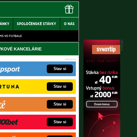
LÁNKY
SPOLOČENSKÉ STÁVKY
O NÁS
MS VO FUTBALE
VKOVÉ KANCELÁRIE
Stav si
Stav si
Stav si
Stav si