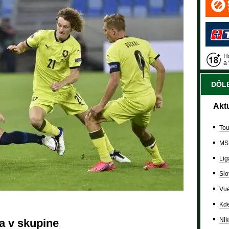
Ha
a 
DÔLE
Akt
Tou
MS
Lig
Slo
Vue
Kde
Nik
a v skupine