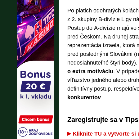
Po piatich odohratých kolách
z 2. skupiny B-divízie Ligy 
Postup do A-divízie majú vo s
pred Českom. Na druhej stran
reprezentácia Izraela, ktor
pred poslednými Slovákmi (n
nedosiahnuteľné štyri body).
o extra motiváciu
. V prípad
víťazstvo jedného alebo dru
definitívny postup, respektív
konkurentov
.
Zaregistrujte sa v Tips
Kliknite TU a vytvorte si