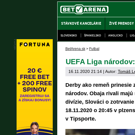
STÁVKOVÉ KANCELÁRIE
ŽIVÉ PRENOSY
SLOVENSKO
ŠPANIELSKO
ANGLICKO
LI
BetArena.sk
>
Futbal
UEFA Liga národov:
16.11.2020 21:14
| Autor:
Tomáš L
Derby ako remeň prinesie z
národov. Obaja rivali majú 
divízie, Slováci o zotrvani
18.11.2020 o 20:45 v plzen
v Tipsporte.