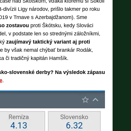
čase nad Škótskom, vďaka ktorému si Sokoli
B-divízii Ligy národov, prišlo takmer po roku
2019 v Trnave s Azerbajdžanom). Sme
so zostavou
proti Škótsku, kedy Slováci
del, v podstate len so strednými záložníkmi,
aký
zaujímavý taktický variant aj proti
ve by však nemal chýbať brankár Rodák,
ka či tradičný kapitán Hamšík.
sko-slovenské derby? Na výsledok zápasu
e
.