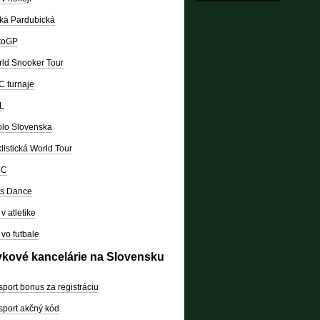
ká Pardubická
toGP
ld Snooker Tour
 turnaje
L
lo Slovenska
listická World Tour
RC
's Dance
v atletike
vo futbale
vkové kancelárie na Slovensku
sport bonus za registráciu
sport akčný kód