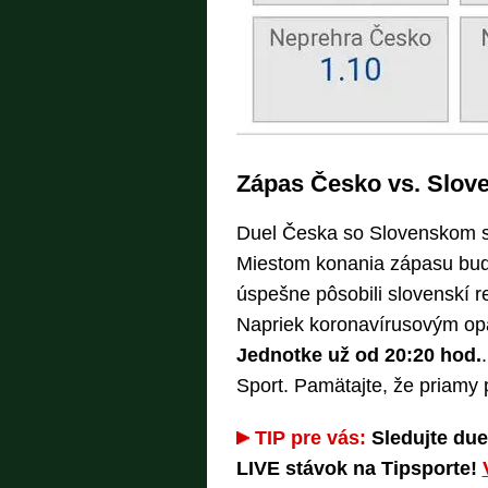
Zápas Česko vs. Slov
Duel Česka so Slovenskom 
Miestom konania zápasu bu
úspešne pôsobili slovenskí r
Napriek koronavírusovým op
Jednotke už od 20:20 hod.
Sport. Pamätajte, že priamy 
TIP pre vás:
Sledujte due
LIVE stávok na Tipsporte!