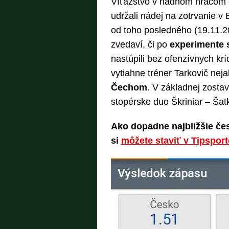
Víťazstvo v riadnom hracom 
udržali nádej na zotrvanie v 
od toho posledného (19.11.
zvedaví, či po
experimente 
nastúpili bez ofenzívnych krí
vytiahne tréner Tarkovič nej
Čechom
. V základnej zosta
stopérske duo Škriniar – Šat
Ako dopadne najbližšie če
si
môžete staviť v Tipsport