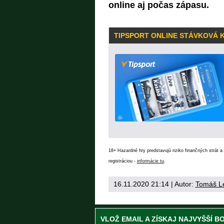
online aj počas zápasu.
TIPSPORT ONLINE STÁVKOVÁ 
18+ Hazardné hry predstavujú riziko finančných strát a 
registráciou -
informácie tu
.
16.11.2020 21:14
| Autor:
Tomáš L
VLOŽ EMAIL A ZÍSKAJ NAJVYŠŠÍ B