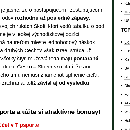
Kde
 je jasné, že o postupujúcom i zostupujúcom
MS 
národov
rozhodnú až posledné zápasy
.
US
vojich rukách Škóti, ktorí vedú tabuľku o bod
TOP
e je v lepšej východiskovej pozícii
á má na treťom mieste jednobodový náskok
Lig
a druhých Čechov však Izrael stráca už
Eur
 Všetky štyri mužstvá teda majú
postarané
Kon
e duelu Česko – Slovensko platí, že ani
SP 
hého tímu nemusí znamenať splnenie cieľa;
SP 
e záchrana, totiž
závisí aj od výsledku
Dia
For
ATP
porte a užite si atraktívne bonusy!
WTA
Hok
 účet v Tipsporte
MS 