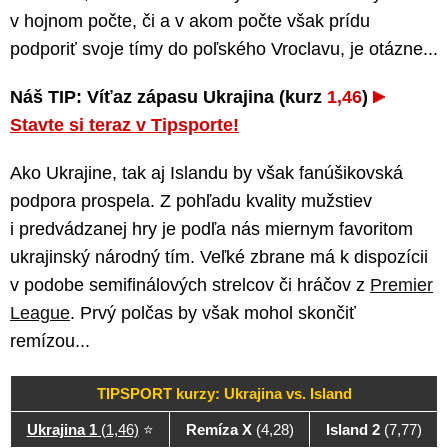
v hojnom počte, či a v akom počte však prídu
podporiť svoje tímy do poľského Vroclavu, je otázne...
Náš TIP: Víťaz zápasu Ukrajina (kurz
1,46
)
Stavte si teraz v Tipsporte!
Ako Ukrajine, tak aj Islandu by však fanúšikovská
podpora prospela. Z pohľadu kvality mužstiev
i predvádzanej hry je podľa nás miernym favoritom
ukrajinský národný tím. Veľké zbrane má k dispozícii
v podobe semifinálových strelcov či hráčov z
Premier
League
. Prvý polčas by však mohol skončiť
remízou...
TIPSPORT kurzy: Ukrajina vs. Island
Ukrajina 1
(1,46)
⭐
Remíza X
(4,28)
Island 2
(7,77)