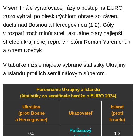
V semifinále vyraďovacej fázy
o postup na EURO
2024
vyhrali po bleskurýchlom obrate zo záveru
duelu nad Bosnou a Hercegovinou (1:2). Góly
v rozpätí troch minút strelil aktuálne piaty najlepší
strelec ukrajinskej repre v histórii Roman Yaremchuk
a Artem Dovbyk.
V tabuľke nižšie nájdete vybrané štatistiky Ukrajiny
a Islandu proti ich semifinálovým súperom.
Porovnanie Ukrajiny a Islandu
(štatistiky zo semifinále baráže o EURO 2024)
Ukrajina
Island
(proti Bosne
Ukazovateľ
(proti
a Hercegovine)
Izraelu)
Polčasový
0:0
1:2