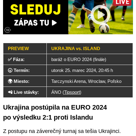
PREVIEW
UKRAJINA vs. ISLAND
✅ Fáza:
baráž o EURO 2024 (finále)
🕣 Termín:
utorok 25. marec 2024, 20:45 h
🌍 Miesto:
Tarczynski Arena, Wroclaw, Poľsko
📲 Live stávky:
ÁNO (
Tipsport
)
Ukrajina postúpila na EURO 2024
po výsledku 2:1 proti Islandu
Z postupu na záverečný turnaj sa tešia Ukrajinci.