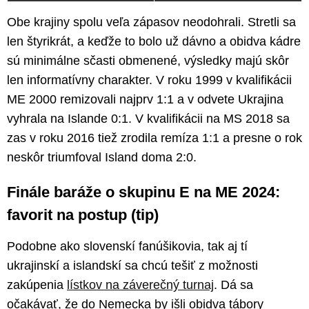
Obe krajiny spolu veľa zápasov neodohrali. Stretli sa
len štyrikrát, a keďže to bolo už dávno a obidva kádre
sú minimálne sčasti obmenené, výsledky majú skôr
len informatívny charakter. V roku 1999 v kvalifikácii
ME 2000 remizovali najprv 1:1 a v odvete Ukrajina
vyhrala na Islande 0:1. V kvalifikácii na MS 2018 sa
zas v roku 2016 tiež zrodila remíza 1:1 a presne o rok
neskôr triumfoval Island doma 2:0.
Finále baráže o skupinu E na ME 2024:
favorit na postup (tip)
Podobne ako slovenskí fanúšikovia, tak aj tí
ukrajinskí a islandskí sa chcú tešiť z možnosti
zakúpenia
lístkov na záverečný turnaj
. Dá sa
očakávať, že do Nemecka by išli obidva tábory