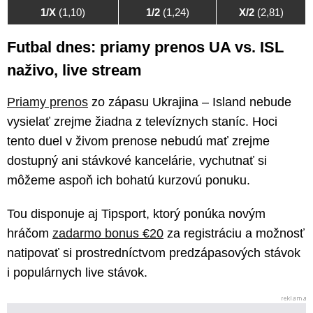
1/X
(1,10)
1/2
(1,24)
X/2
(2,81)
Futbal dnes: priamy prenos UA vs. ISL
naživo, live stream
Priamy prenos
zo zápasu Ukrajina – Island nebude
vysielať zrejme žiadna z televíznych staníc. Hoci
tento duel v živom prenose nebudú mať zrejme
dostupný ani stávkové kancelárie, vychutnať si
môžeme aspoň ich bohatú kurzovú ponuku.
Tou disponuje aj Tipsport, ktorý ponúka novým
hráčom
zadarmo bonus €20
za registráciu a možnosť
natipovať si prostredníctvom predzápasových stávok
i populárnych live stávok.