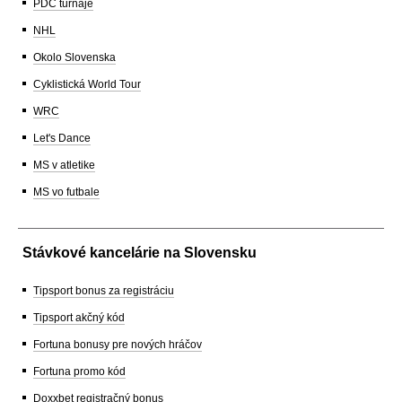
PDC turnaje
NHL
Okolo Slovenska
Cyklistická World Tour
WRC
Let's Dance
MS v atletike
MS vo futbale
Stávkové kancelárie na Slovensku
Tipsport bonus za registráciu
Tipsport akčný kód
Fortuna bonusy pre nových hráčov
Fortuna promo kód
Doxxbet registračný bonus