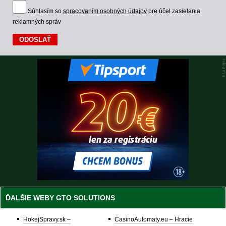
Súhlasím so
spracovaním osobných údajov
pre účel zasielania
reklamných správ
ĎALŠIE WEBY GTO SOLUTIONS
HokejSpravy.sk –
CasinoAutomaty.eu – Hracie