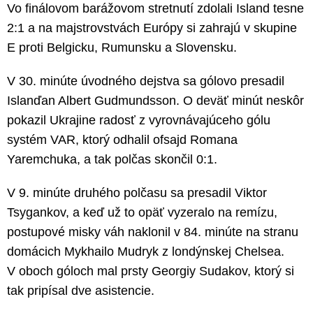
Vo finálovom barážovom stretnutí zdolali Island tesne
2:1 a na majstrovstvách Európy si zahrajú v skupine
E proti Belgicku, Rumunsku a Slovensku.
V 30. minúte úvodného dejstva sa gólovo presadil
Islanďan Albert Gudmundsson. O deväť minút neskôr
pokazil Ukrajine radosť z vyrovnávajúceho gólu
systém VAR, ktorý odhalil ofsajd Romana
Yaremchuka, a tak polčas skončil 0:1.
V 9. minúte druhého polčasu sa presadil Viktor
Tsygankov, a keď už to opäť vyzeralo na remízu,
postupové misky váh naklonil v 84. minúte na stranu
domácich Mykhailo Mudryk z londýnskej Chelsea.
V oboch góloch mal prsty Georgiy Sudakov, ktorý si
tak pripísal dve asistencie.