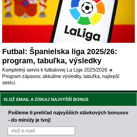
Futbal: Španielska liga 2025/26:
program, tabuľka, výsledky
Kompletný servis k futbalovej La Lige 2025/2026 ☀️
Program zápasov, aktuálne výsledky, tabuľka, najlepší
strelci.
VLOŽ EMAIL A ZÍSKAJ NAJVYŠŠÍ BONUS
Pošleme ti prehľad najvyšších stávkových bonusov
- do minúty je tvoj!