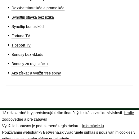
Doxxbet skaut kód a promo kód
Synottip stávka bez rizika
Synottip bonus kód
Fortuna TV
Tipsport TV
Bonusy bez vkladu
Bonusy za registráciu
Ako získať a využiť free spiny
18+ Hazardné hry predstavujú riziko finančných strát a vzniku závislosti.
Hrajte
zodpovedne
a pre zábavu!
Využitie bonusov je podmienené registráciou –
informácie tu
.
Používaním webstránky BetArena.sk vyjadrujete súhlas s používaním cookies v