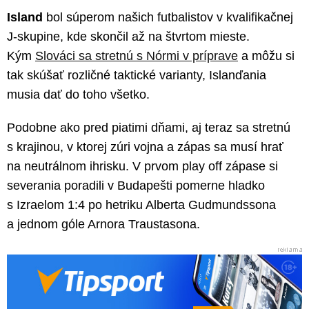
Island
bol súperom našich futbalistov v kvalifikačnej
J-skupine, kde skončil až na štvrtom mieste.
Kým
Slováci sa stretnú s Nórmi v príprave
a môžu si
tak skúšať rozličné taktické varianty, Islanďania
musia dať do toho všetko.
Podobne ako pred piatimi dňami, aj teraz sa stretnú
s krajinou, v ktorej zúri vojna a zápas sa musí hrať
na neutrálnom ihrisku. V prvom play off zápase si
severania poradili v Budapešti pomerne hladko
s Izraelom 1:4 po hetriku Alberta Gudmundssona
a jednom góle Arnora Traustasona.