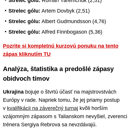
Strelec gólu:
Roman Yaremchuk (2,51)
Strelec gólu:
Artem Dovbyk (2,51)
Strelec gólu:
Albert Gudmundsson (4,76)
Strelec gólu:
Alfred Finnbogason (5,36)
Pozrite si kompletnú kurzovú ponuku na tento
zápas kliknutím TU
Analýza, štatistika a predošlé zápasy
obidvoch tímov
Ukrajina
bojuje o štvrtú účasť na majstrovstvách
Európy v rade. Napriek tomu, že jej priamy postup
v
kvalifikácii na záverečný turnaj
kvôli horším
vzájomným zápasom s Talianskom nevyšiel, zverenci
trénera Sergiya Rebrova sa nevzdávajú.