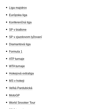
Liga majstrov
Európska liga
Konferenčná liga
SP v biatlone
SP v zjazdovom lyžovaní
Diamantová liga
Formula 1
ATP turnaje
WTA turnaje
Hokejová extraliga
MS v hokeji
Veľká Pardubická
MotoGP
World Snooker Tour