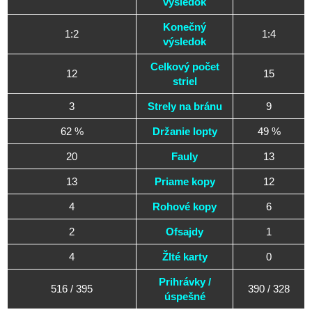
výsledok
Konečný
1:2
1:4
výsledok
Celkový počet
12
15
striel
3
Strely na bránu
9
62 %
Držanie lopty
49 %
20
Fauly
13
13
Priame kopy
12
4
Rohové kopy
6
2
Ofsajdy
1
4
Žlté karty
0
Prihrávky /
516 / 395
390 / 328
úspešné