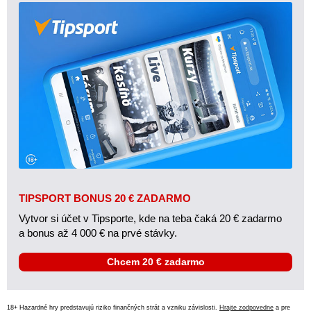
TIPSPORT BONUS 20 € ZADARMO
Vytvor si účet v Tipsporte, kde na teba čaká 20 € zadarmo
a bonus až 4 000 € na prvé stávky.
Chcem 20 € zadarmo
18+ Hazardné hry predstavujú riziko finančných strát a vzniku závislosti.
Hrajte zodpovedne
a pre