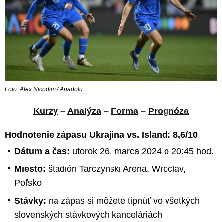
Foto: Alex Nicodim / Anadolu
Kurzy
–
Analýza
–
Forma
–
Prognóza
Hodnotenie zápasu Ukrajina vs. Island: 8,6/10
Dátum a čas:
utorok 26. marca 2024 o 20:45 hod.
Miesto:
štadión Tarczynski Arena, Wroclav,
Poľsko
Stávky:
na zápas si môžete tipnúť vo všetkých
slovenských stávkových kanceláriách