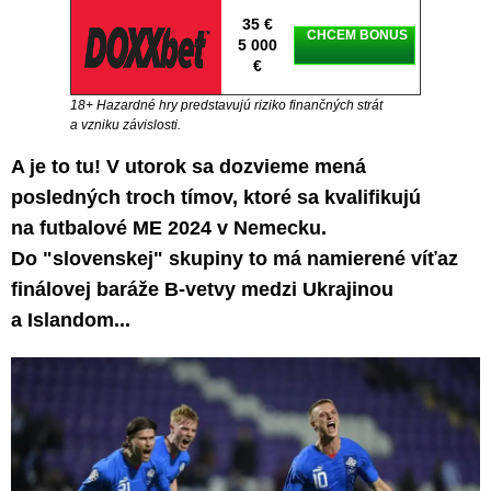
35 €
CHCEM BONUS
5 000
€
18+ Hazardné hry predstavujú riziko finančných strát
a vzniku závislosti.
A je to tu! V utorok sa dozvieme mená
posledných troch tímov, ktoré sa kvalifikujú
na futbalové ME 2024 v Nemecku.
Do "slovenskej" skupiny to má namierené víťaz
finálovej baráže B-vetvy medzi Ukrajinou
a Islandom...