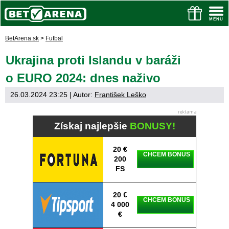
BetArena.sk
>
Futbal
Ukrajina proti Islandu v baráži
o EURO 2024: dnes naživo
26.03.2024 23:25
| Autor:
František Leško
Získaj najlepšie
BONUSY!
20 €
CHCEM BONUS
200
FS
20 €
CHCEM BONUS
4 000
€