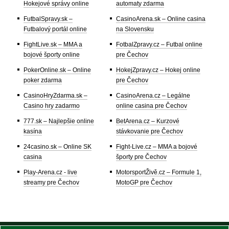
Hokejové správy online
automaty zdarma
FutbalSpravy.sk –
CasinoArena.sk – Online casina
Futbalový portál online
na Slovensku
FightLive.sk – MMA a
FotbalZpravy.cz – Futbal online
bojové športy online
pre Čechov
PokerOnline.sk – Online
HokejZpravy.cz – Hokej online
poker zdarma
pre Čechov
CasinoHryZdarma.sk –
CasinoArena.cz – Legálne
Casino hry zadarmo
online casina pre Čechov
777.sk – Najlepšie online
BetArena.cz – Kurzové
kasína
stávkovanie pre Čechov
24casino.sk – Online SK
Fight-Live.cz – MMA a bojové
casina
športy pre Čechov
Play-Arena.cz - live
MotorsportŽivě.cz – Formule 1,
streamy pre Čechov
MotoGP pre Čechov