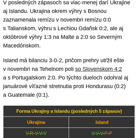
V posledných zápasoch sa viac-menej darí Ukrajine
aj Islandu. Ukrajina okrem výhry s Bosnou
zaznamenala remízu v novembri remízu 0:0
s Talianskom, výhru s Lechiou Gdaňsk 0:2, ale aj
októbrové výhry 1:3 na Malte a 2:0 so Severným
Macedónskom.
Island má bilanciu 3-0-2, pričom prehry utŕžil ešte
v novembri na Tehelnom poli
so Slovenskom 4:2
a s Portugalskom 2:0. Po týchto dueloch odohral aj
januárové víťazné stretnutia proti Hondurasu (0:2)
a Guatemale (0:1).
Forma Ukrajiny a Islandu (posledných 5 zápasov)
Ukrajina
Island
V
-
R
-
V
-
V
-
V
V
-
V
-
V
-
P
-
P