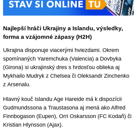
Najlepší hráči Ukrajiny a Islandu, výsledky,
forma a vzájomné zápasy (H2H)
Ukrajina disponuje viacerými hviezdami. Okrem
spomínaných Yaremchuka (Valencia) a Dovbyka
(Girona) si ukrajinský dres s hrdosťou oblieka aj
Mykhailo Mudryk z Chelsea či Oleksandr Zinchenko
z Arsenalu.
Hlavný kouč Islandu Age Hareide má k dispozícii
Gudmundssona a Traustasona aj mená ako Alfred
Finnbogason (Eupen), Orri Oskarsson (FC Kodaň) či
Kristian Hlynsson (Ajax).