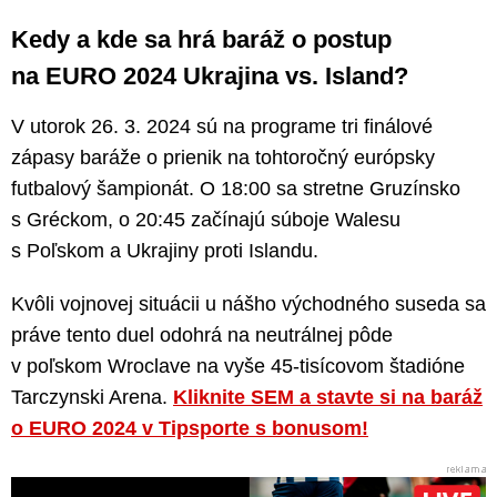
Kedy a kde sa hrá baráž o postup
na EURO 2024 Ukrajina vs. Island?
V utorok 26. 3. 2024 sú na programe tri finálové
zápasy baráže o prienik na tohtoročný európsky
futbalový šampionát. O 18:00 sa stretne Gruzínsko
s Gréckom, o 20:45 začínajú súboje Walesu
s Poľskom a Ukrajiny proti Islandu.
Kvôli vojnovej situácii u nášho východného suseda sa
práve tento duel odohrá na neutrálnej pôde
v poľskom Wroclave na vyše 45-tisícovom štadióne
Tarczynski Arena.
Kliknite SEM a stavte si na baráž
o EURO 2024 v Tipsporte s bonusom!