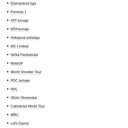
Diamantová liga
Formula 1
ATP turnaje
WTA turnaje
Hokejová extraliga
MS v hokeji
Veľká Pardubická
MotoGP
World Snooker Tour
PDC turnaje
NHL
Okolo Slovenska
Cyklistická World Tour
WRC
Let's Dance