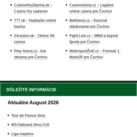
CasinoHryZdarma.sk –
CasinoArena.cz – Legálne
Casino hry zadarmo
online casina pre Čechov
777.sk – Najlepšie online
BetArena.cz – Kurzové
kasína
stávkovanie pre Čechov
24casino.sk – Online SK
Fight-Live.cz – MMA a bojové
casina
športy pre Čechov
Play-Arena.cz - live
MotorsportŽivě.cz – Formule 1,
streamy pre Čechov
MotoGP pre Čechov
DÔLEŽITÉ INFORMÁCIE
Aktuálne August 2026
Tour de France ženy
MS hádzaná ženy U18
Liga majstrov