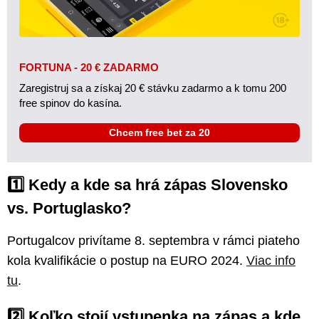
FORTUNA - 20 € ZADARMO
Zaregistruj sa a získaj 20 € stávku zadarmo a k tomu 200
free spinov do kasína.
Chcem free bet za 20
1️⃣ Kedy a kde sa hrá zápas Slovensko
vs. Portuglasko?
Portugalcov privítame 8. septembra v rámci piateho
kola kvalifikácie o postup na EURO 2024.
Viac info
tu
.
2️⃣ Koľko stojí vstupenka na zápas a kde