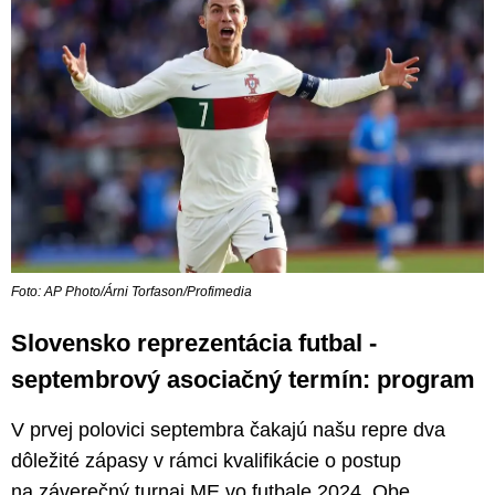
Foto: AP Photo/Árni Torfason/Profimedia
Slovensko reprezentácia futbal -
septembrový asociačný termín: program
V prvej polovici septembra čakajú našu repre dva
dôležité zápasy v rámci kvalifikácie o postup
na záverečný turnaj ME vo futbale 2024. Obe