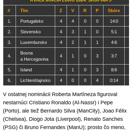
#
Tím
Z
V
R
P
Skóre
1.
Portugalsko
4
4
0
0
14:0
1
2.
Slovensko
4
3
1
0
5:1
1
3.
Luxembursko
4
2
1
1
4:6
Bosna
4.
4
1
0
3
3:7
a Hercegovina
5.
Island
4
1
0
3
8:6
6.
Lichtenštajnsko
4
0
0
4
0:14
V ostatnej nominácii Roberta Martíneza figuroval
nestarnúci Cristiano Ronaldo (Al-Nassr) i Pepe
(Porto), ale tiež Bernardo Silva (ManCity), Joao Félix
(Chelsea), Diogo Jota (Liverpool), Renato Sanches
(PSG) či Bruno Fernandes (ManU); prosto čo meno,