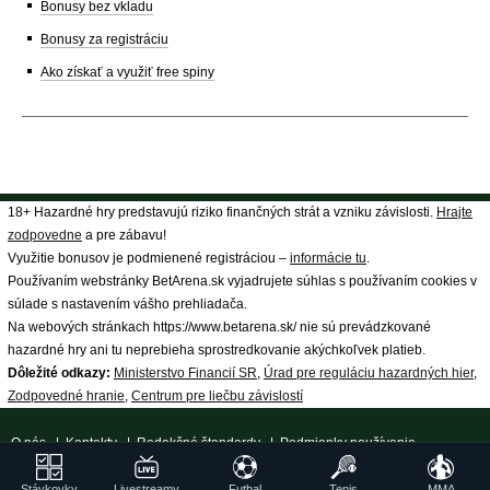
Bonusy bez vkladu
Bonusy za registráciu
Ako získať a využiť free spiny
18+ Hazardné hry predstavujú riziko finančných strát a vzniku závislosti.
Hrajte
zodpovedne
a pre zábavu!
Využitie bonusov je podmienené registráciou –
informácie tu
.
Používaním webstránky BetArena.sk vyjadrujete súhlas s používaním cookies v
súlade s nastavením vášho prehliadača.
Na webových stránkach https://www.betarena.sk/ nie sú prevádzkované
hazardné hry ani tu neprebieha sprostredkovanie akýchkoľvek platieb.
Dôležité odkazy:
Ministerstvo Financií SR
,
Úrad pre reguláciu hazardných hier
,
Zodpovedné hranie
,
Centrum pre liečbu závislostí
O nás
|
Kontakty
|
Redakčné štandardy
|
Podmienky používania
|
Spracovanie osobných údajov
|
18+ Zodpovedné hranie
| ©
Stávkovky
Livestreamy
Futbal
Tenis
MMA