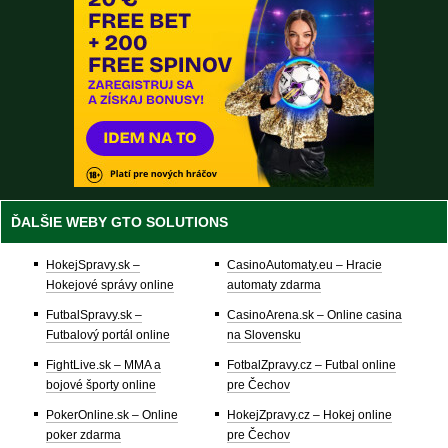
ĎALŠIE WEBY GTO SOLUTIONS
HokejSpravy.sk –
CasinoAutomaty.eu – Hracie
Hokejové správy online
automaty zdarma
FutbalSpravy.sk –
CasinoArena.sk – Online casina
Futbalový portál online
na Slovensku
FightLive.sk – MMA a
FotbalZpravy.cz – Futbal online
bojové športy online
pre Čechov
PokerOnline.sk – Online
HokejZpravy.cz – Hokej online
poker zdarma
pre Čechov