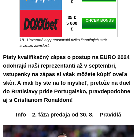
€
35 €
CHCEM BONUS
5 000
€
18+ Hazardné hry predstavujú riziko finančných strát
a vzniku závislosti.
Piaty kvalifikačný zápas o postup na EURO 2024
odohrajú naši reprezentanti až v septembri,
vstupenky na zápas si však môžete kúpiť oveľa
skôr. A mali by ste na to myslieť, pretože na duel
do Bratislavy príde Portugalsko, pravdepodobne
aj s Cristianom Ronaldom!
Info
–
2. fáza predaja od 30. 8.
–
Pravidlá