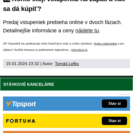
sa dá kúpiť?
Predaj vstupeniek prebieha online v dvoch fázach.
Detailnejšie informácie a ceny
nájdete tu
.
18+ Hazardné hry predstavujú riziko finančných strát a vzniku závislosti.
Hrajte zodpovedne
a pre
zábavu! Využitie bonusov je podmienené registráciou -
informácie tu
.
15.01.2024 23:32
| Autor:
Tomáš Lefko
STÁVKOVÉ KANCELÁRIE
Stav si
Stav si