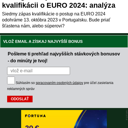
kvalifikácii o EURO 2024: analýza
Siedmy zápas kvalifikácie o postup na EURO 2024
odohráme 13. októbra 2023 v Portugalsku. Bude priať
šťastena nám, alebo súperovi?
VLOŽ EMAIL A ZÍSKAJ NAJVYŠŠÍ BONUS
Pošleme ti prehľad najvyšších stávkových bonusov
- do minúty je tvoj!
Súhlasím so
spracovaním osobných údajov
pre účel zasielania
reklamných správ