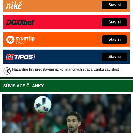
Stav si
Stav si
Stav si
Stav si
Hazardné hry predstavujú riziko finančných strát a vzniku závislosti.
SÚVISIACE ČLÁNKY