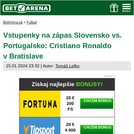
BetArena.sk
>
Futbal
Vstupenky na zápas Slovensko vs.
Portugalsko: Cristiano Ronaldo
v Bratislave
15.01.2024 23:32
| Autor:
Tomáš Lefko
Získaj najlepšie
BONUSY!
20 €
CHCEM BONUS
200
FS
20 €
CHCEM BONUS
4 000