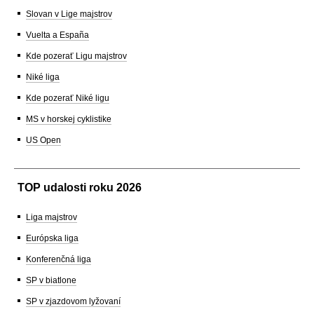
Slovan v Lige majstrov
Vuelta a España
Kde pozerať Ligu majstrov
Niké liga
Kde pozerať Niké ligu
MS v horskej cyklistike
US Open
TOP udalosti roku 2026
Liga majstrov
Európska liga
Konferenčná liga
SP v biatlone
SP v zjazdovom lyžovaní