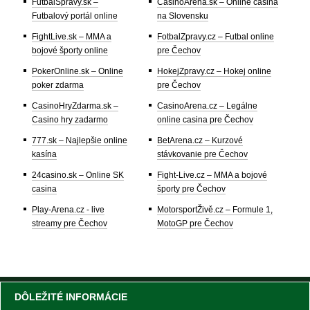
FutbalSpravy.sk –
CasinoArena.sk – Online casina
Futbalový portál online
na Slovensku
FightLive.sk – MMA a
FotbalZpravy.cz – Futbal online
bojové športy online
pre Čechov
PokerOnline.sk – Online
HokejZpravy.cz – Hokej online
poker zdarma
pre Čechov
CasinoHryZdarma.sk –
CasinoArena.cz – Legálne
Casino hry zadarmo
online casina pre Čechov
777.sk – Najlepšie online
BetArena.cz – Kurzové
kasína
stávkovanie pre Čechov
24casino.sk – Online SK
Fight-Live.cz – MMA a bojové
casina
športy pre Čechov
Play-Arena.cz - live
MotorsportŽivě.cz – Formule 1,
streamy pre Čechov
MotoGP pre Čechov
DÔLEŽITÉ INFORMÁCIE