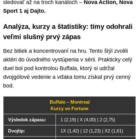
sledovať až na troch kanáloch –
Nova Action, Nova
Sport 1 aj Dajto.
Analýza, kurzy a štatistiky: tímy odohrali
veľmi slušný prvý zápas
Bez bitiek a koncentrovaní na hru. Tento štýl zvolili
aktéri do úvodného vystúpenia v sérii. Prakticky celý
duel bol pod kontrolou Buffala, ktorý si udržal
dvojgólové vedenie a vďaka tomu získal prvý cenný
bod.
Buffalo – Montreal
Kurzy vo Fortune
Výsledok zápasu:
1 (2,19) | X (4,00) | 2 (2,75)
Dvojtip:
1X (1,42) | 12 (1,23) | X2 (1,61)