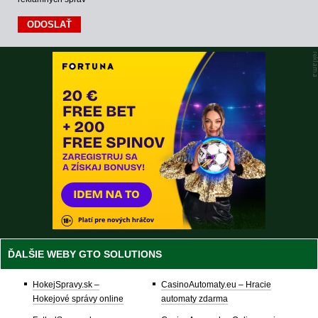
ĎALŠIE WEBY GTO SOLUTIONS
HokejSpravy.sk –
CasinoAutomaty.eu – Hracie
Hokejové správy online
automaty zdarma