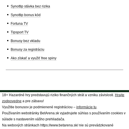
Synottip stávka bez rizika
Synottip bonus kód
Fortuna TV
Tipsport TV
Bonusy bez vkladu
Bonusy za registráciu
Ako získať a využiť free spiny
18+ Hazardné hry predstavujú riziko finančných strát a vzniku závislosti.
Hrajte
zodpovedne
a pre zábavu!
Využitie bonusov je podmienené registráciou –
informácie tu
.
Používaním webstránky BetArena.sk vyjadrujete súhlas s používaním cookies v
súlade s nastavením vášho prehliadača.
Na webových stránkach https://www.betarena.sk/ nie sú prevádzkované