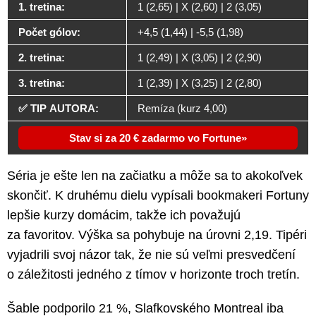
1. tretina:
1 (2,65) | X (2,60) | 2 (3,05)
Počet gólov:
+4,5 (1,44) | -5,5 (1,98)
2. tretina:
1 (2,49) | X (3,05) | 2 (2,90)
3. tretina:
1 (2,39) | X (3,25) | 2 (2,80)
✅ TIP AUTORA:
Remíza (kurz 4,00)
Stav si za 20 € zadarmo vo Fortune
Séria je ešte len na začiatku a môže sa to akokoľvek
skončiť. K druhému dielu vypísali bookmakeri Fortuny
lepšie kurzy domácim, takže ich považujú
za favoritov. Výška sa pohybuje na úrovni 2,19. Tipéri
vyjadrili svoj názor tak, že nie sú veľmi presvedčení
o záležitosti jedného z tímov v horizonte troch tretín.
Šable podporilo 21 %, Slafkovského Montreal iba