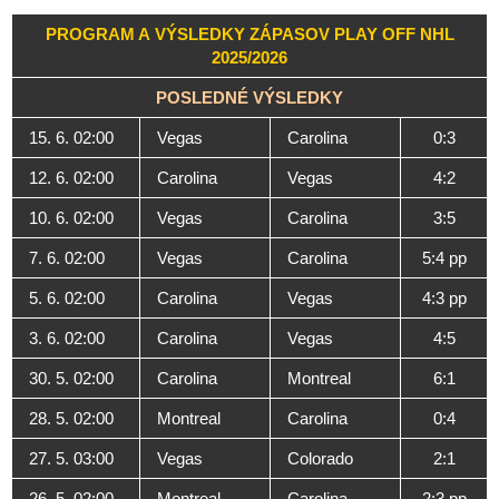
PROGRAM A VÝSLEDKY ZÁPASOV PLAY OFF NHL
2025/2026
POSLEDNÉ VÝSLEDKY
15. 6. 02:00
Vegas
Carolina
0:3
12. 6. 02:00
Carolina
Vegas
4:2
10. 6. 02:00
Vegas
Carolina
3:5
7. 6. 02:00
Vegas
Carolina
5:4 pp
5. 6. 02:00
Carolina
Vegas
4:3 pp
3. 6. 02:00
Carolina
Vegas
4:5
30. 5. 02:00
Carolina
Montreal
6:1
28. 5. 02:00
Montreal
Carolina
0:4
27. 5. 03:00
Vegas
Colorado
2:1
26. 5. 02:00
Montreal
Carolina
2:3 pp