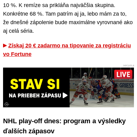
10 %. K remíze sa prikláňa najväčšia skupina.
Konkrétne 68 %. Tam patrím aj ja, lebo mám za to,
že dnešné zápolenie bude maximálne vyrovnané ako
aj celá séria.
Získaj 20 € zadarmo na tipovanie za registráciu
vo Fortune
NHL play-off dnes: program a výsledky
ďalších zápasov