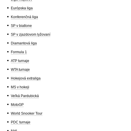
Európska liga
Konferenčná liga
SP v biatlone
SP v zjazdovom lyžovaní
Diamantová liga
Formula 1
ATP turnaje
WTA turnaje
Hokejová extraliga
MS v hokeji
Veľká Pardubická
MotoGP
World Snooker Tour
PDC turnaje