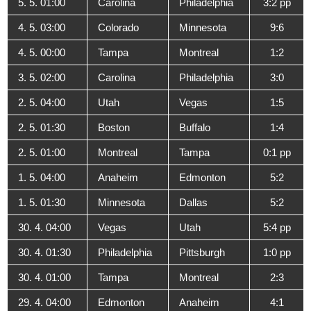
5. 5. 01:00
Carolina
Philadelphia
3:2 pp
4. 5. 03:00
Colorado
Minnesota
9:6
4. 5. 00:00
Tampa
Montreal
1:2
3. 5. 02:00
Carolina
Philadelphia
3:0
2. 5. 04:00
Utah
Vegas
1:5
2. 5. 01:30
Boston
Buffalo
1:4
2. 5. 01:00
Montreal
Tampa
0:1 pp
1. 5. 04:00
Anaheim
Edmonton
5:2
1. 5. 01:30
Minnesota
Dallas
5:2
30. 4. 04:00
Vegas
Utah
5:4 pp
30. 4. 01:30
Philadelphia
Pittsburgh
1:0 pp
30. 4. 01:00
Tampa
Montreal
2:3
29. 4. 04:00
Edmonton
Anaheim
4:1