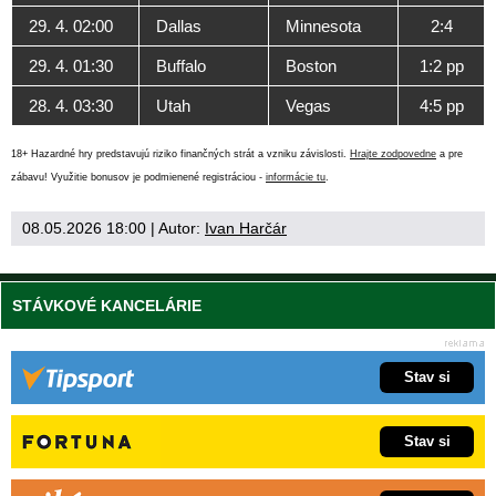
29. 4. 02:00
Dallas
Minnesota
2:4
29. 4. 01:30
Buffalo
Boston
1:2 pp
28. 4. 03:30
Utah
Vegas
4:5 pp
18+ Hazardné hry predstavujú riziko finančných strát a vzniku závislosti.
Hrajte zodpovedne
a pre
zábavu! Využitie bonusov je podmienené registráciou -
informácie tu
.
08.05.2026 18:00
| Autor:
Ivan Harčár
STÁVKOVÉ KANCELÁRIE
Stav si
Stav si