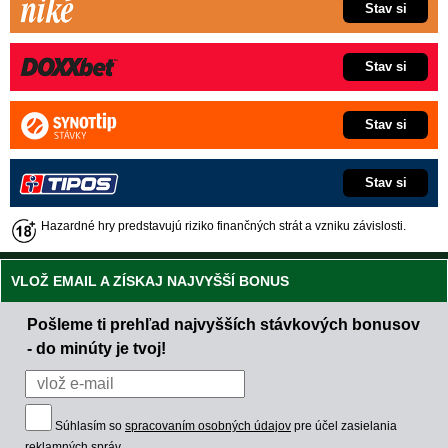
Stav si
Stav si
Stav si
Stav si
Hazardné hry predstavujú riziko finančných strát a vzniku závislosti.
VLOŽ EMAIL A ZÍSKAJ NAJVYŠŠÍ BONUS
Pošleme ti prehľad najvyšších stávkových bonusov
- do minúty je tvoj!
Súhlasím so
spracovaním osobných údajov
pre účel zasielania
reklamných správ