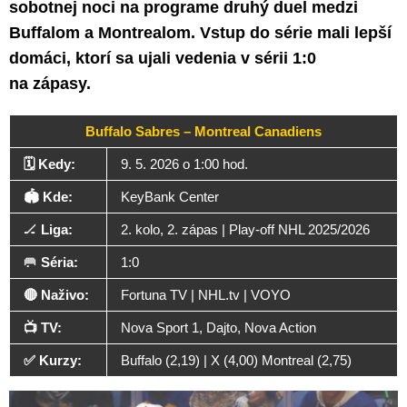
sobotnej noci na programe druhý duel medzi
Buffalom a Montrealom. Vstup do série mali lepší
domáci, ktorí sa ujali vedenia v sérii 1:0
na zápasy.
Buffalo Sabres – Montreal Canadiens
🗓️ Kedy:
9. 5. 2026 o 1:00 hod.
🏟️ Kde:
KeyBank Center
🏒
Liga:
2. kolo, 2. zápas | Play-off NHL 2025/2026
🥅
Séria:
1:0
🔴 Naživo:
Fortuna TV | NHL.tv | VOYO
📺 TV:
Nova Sport 1, Dajto, Nova Action
✅ Kurzy:
Buffalo (2,19) | X (4,00) Montreal (2,75)