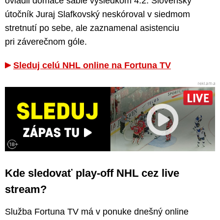
ovládli domáce šable výsledkom 4:2. Slovenský
útočník Juraj Slafkovský neskóroval v siedmom
stretnutí po sebe, ale zaznamenal asistenciu
pri záverečnom góle.
Sleduj celú NHL online na Fortuna TV
Kde sledovať play-off NHL cez live
stream?
Služba Fortuna TV má v ponuke dnešný online