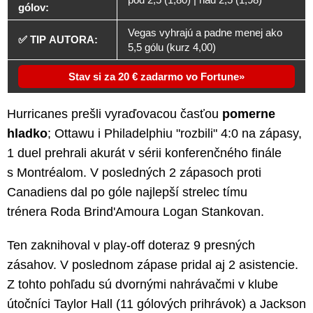
gólov:
Vegas vyhrajú a padne menej ako
✅ TIP AUTORA:
5,5 gólu (kurz 4,00)
Stav si za 20 € zadarmo vo Fortune
Hurricanes prešli vyraďovacou časťou
pomerne
hladko
; Ottawu i Philadelphiu "rozbili" 4:0 na zápasy,
1 duel prehrali akurát v sérii konferenčného finále
s Montréalom. V posledných 2 zápasoch proti
Canadiens dal po góle najlepší strelec tímu
trénera Roda Brind'Amoura Logan Stankovan.
Ten zaknihoval v play-off doteraz 9 presných
zásahov. V poslednom zápase pridal aj 2 asistencie.
Z tohto pohľadu sú dvornými nahrávačmi v klube
útočníci Taylor Hall (11 gólových prihrávok) a Jackson