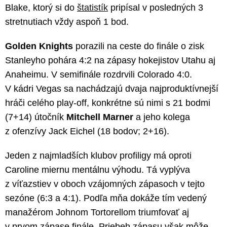
Blake, ktorý si do
štatistík
pripísal v posledných 3
stretnutiach vždy aspoň 1 bod.
Golden Knights
porazili na ceste do finále o zisk
Stanleyho pohára 4:2 na zápasy hokejistov Utahu aj
Anaheimu. V semifinále rozdrvili Colorado 4:0.
V kádri Vegas sa nachádzajú dvaja najproduktívnejší
hráči celého play-off, konkrétne sú nimi s 21 bodmi
(7+14) útočník
Mitchell Marner
a jeho kolega
z ofenzívy Jack Eichel (18 bodov; 2+16).
Jeden z najmladších klubov profiligy má oproti
Caroline miernu mentálnu výhodu. Tá vyplýva
z víťazstiev v oboch vzájomných zápasoch v tejto
sezóne (6:3 a 4:1). Podľa mňa dokáže tím vedený
manažérom Johnom Tortorellom triumfovať aj
v prvom zápase finále. Priebeh zápasu však môže