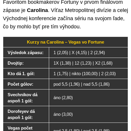
Favoritom bookmakerov Fortuny v prvom finálovom
zápase je
Carolina
. Víťaz Metropolitnej divízie a celej
Východnej konferencie začína sériu na svojom ľade,
čo by mohlo byť pre tím výhodou.
Kurzy na Carolina – Vegas vo Fortune
Výsledok zápasu:
1 (2,05) | X (4,15) | 2 (2,94)
Dvojtip:
1X (1,38) | 12 (1,23) | X2 (1,68)
Kto dá 1. gól:
1 (1,75) | nikto (100,00) | 2 (2,03)
Počet gólov:
pod 5,5 (1,96) | nad 5,5 (1,86)
Svechnikov dá
áno (2,80)
aspoň 1 gól:
Dorofeyev dá
áno (3,00)
aspoň 1 gól:
Vegas počet
pod 2,5 (1,80) | nad 2,5 (1,98)