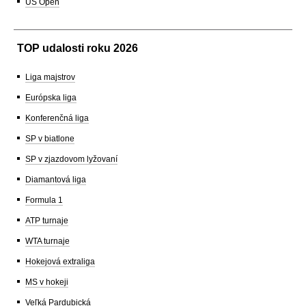
US Open
TOP udalosti roku 2026
Liga majstrov
Európska liga
Konferenčná liga
SP v biatlone
SP v zjazdovom lyžovaní
Diamantová liga
Formula 1
ATP turnaje
WTA turnaje
Hokejová extraliga
MS v hokeji
Veľká Pardubická