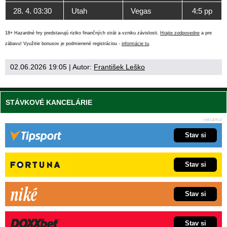
28. 4. 03:30
Utah
Vegas
4:5 pp
18+ Hazardné hry predstavujú riziko finančných strát a vzniku závislosti.
Hrajte zodpovedne
a pre
zábavu! Využitie bonusov je podmienené registráciou -
informácie tu
.
02.06.2026 19:05
| Autor:
František Leško
STÁVKOVÉ KANCELÁRIE
Stav si
Stav si
Stav si
Stav si