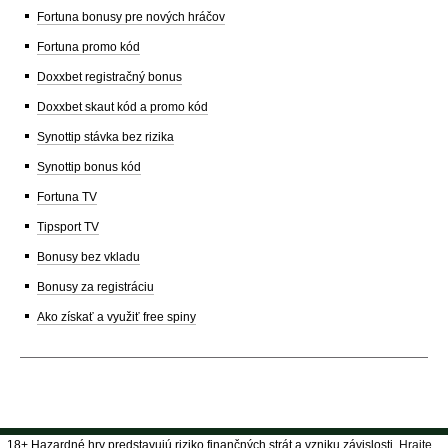
Fortuna bonusy pre nových hráčov
Fortuna promo kód
Doxxbet registračný bonus
Doxxbet skaut kód a promo kód
Synottip stávka bez rizika
Synottip bonus kód
Fortuna TV
Tipsport TV
Bonusy bez vkladu
Bonusy za registráciu
Ako získať a využiť free spiny
18+ Hazardné hry predstavujú riziko finančných strát a vzniku závislosti.
Hrajte