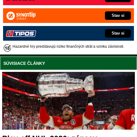
Stav si
Stav si
Hazardné hry predstavujú riziko finančných strát a vzniku závislosti.
SÚVISIACE ČLÁNKY