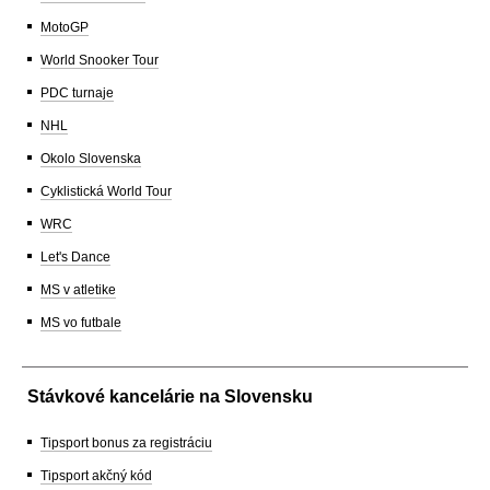
MotoGP
World Snooker Tour
PDC turnaje
NHL
Okolo Slovenska
Cyklistická World Tour
WRC
Let's Dance
MS v atletike
MS vo futbale
Stávkové kancelárie na Slovensku
Tipsport bonus za registráciu
Tipsport akčný kód