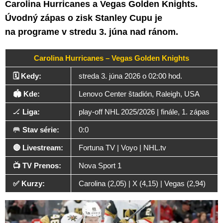
Carolina Hurricanes a Vegas Golden Knights.
Úvodný zápas o zisk Stanley Cupu je
na programe v stredu 3. júna nad ránom.
Carolina Hurricanes – Vegas Golden Knights
🗓️ Kedy:
streda 3. júna 2026 o 02:00 hod.
🏟️ Kde:
Lenovo Center štadión, Raleigh, USA
🏒
Liga:
play-off NHL 2025/2026 | finále, 1. zápas
🥅
Stav série:
0:0
🔴 Livestream:
Fortuna TV | Voyo | NHL.tv
📺 TV Prenos:
Nova Sport 1
✅ Kurzy:
Carolina (2,05) | X (4,15) | Vegas (2,94)