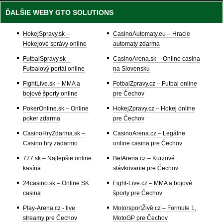
ĎALŠIE WEBY GTO SOLUTIONS
HokejSpravy.sk –
CasinoAutomaty.eu – Hracie
Hokejové správy online
automaty zdarma
FutbalSpravy.sk –
CasinoArena.sk – Online casina
Futbalový portál online
na Slovensku
FightLive.sk – MMA a
FotbalZpravy.cz – Futbal online
bojové športy online
pre Čechov
PokerOnline.sk – Online
HokejZpravy.cz – Hokej online
poker zdarma
pre Čechov
CasinoHryZdarma.sk –
CasinoArena.cz – Legálne
Casino hry zadarmo
online casina pre Čechov
777.sk – Najlepšie online
BetArena.cz – Kurzové
kasína
stávkovanie pre Čechov
24casino.sk – Online SK
Fight-Live.cz – MMA a bojové
casina
športy pre Čechov
Play-Arena.cz - live
MotorsportŽivě.cz – Formule 1,
streamy pre Čechov
MotoGP pre Čechov