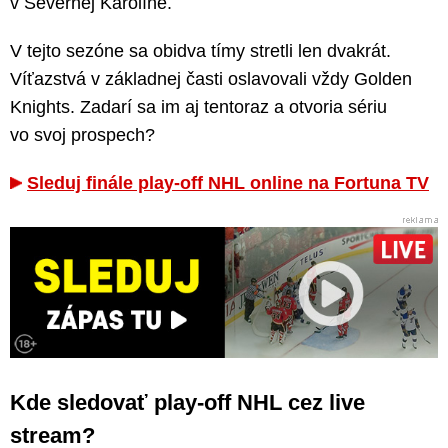
v Severnej Karolíne.
V tejto sezóne sa obidva tímy stretli len dvakrát.
Víťazstvá v základnej časti oslavovali vždy Golden
Knights. Zadarí sa im aj tentoraz a otvoria sériu
vo svoj prospech?
Sleduj finále play-off NHL online na Fortuna TV
Kde sledovať play-off NHL cez live
stream?