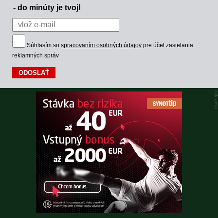
- do minúty je tvoj!
Súhlasím so
spracovaním osobných údajov
pre účel zasielania
reklamných správ