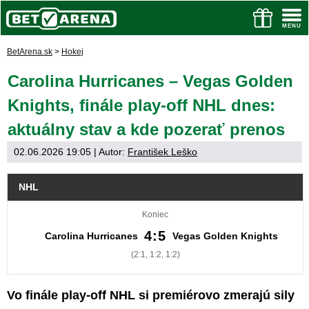
BetArena.sk
>
Hokej
Carolina Hurricanes – Vegas Golden
Knights, finále play-off NHL dnes:
aktuálny stav a kde pozerať prenos
02.06.2026 19:05
| Autor:
František Leško
NHL
Koniec
4:5
Carolina Hurricanes
Vegas Golden Knights
(2:1, 1:2, 1:2)
Vo finále play-off NHL si premiérovo zmerajú sily