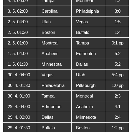
4. 5. 00:00
Tampa
Montreal
1:2
3. 5. 02:00
Carolina
Philadelphia
3:0
2. 5. 04:00
Utah
Vegas
1:5
2. 5. 01:30
Boston
Buffalo
1:4
2. 5. 01:00
Montreal
Tampa
0:1 pp
1. 5. 04:00
Anaheim
Edmonton
5:2
1. 5. 01:30
Minnesota
Dallas
5:2
30. 4. 04:00
Vegas
Utah
5:4 pp
30. 4. 01:30
Philadelphia
Pittsburgh
1:0 pp
30. 4. 01:00
Tampa
Montreal
2:3
29. 4. 04:00
Edmonton
Anaheim
4:1
29. 4. 02:00
Dallas
Minnesota
2:4
29. 4. 01:30
Buffalo
Boston
1:2 pp