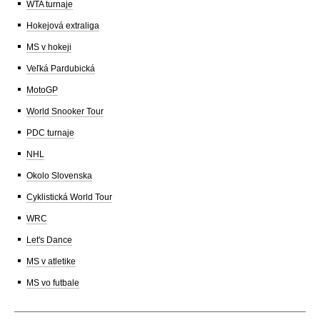
WTA turnaje
Hokejová extraliga
MS v hokeji
Veľká Pardubická
MotoGP
World Snooker Tour
PDC turnaje
NHL
Okolo Slovenska
Cyklistická World Tour
WRC
Let's Dance
MS v atletike
MS vo futbale