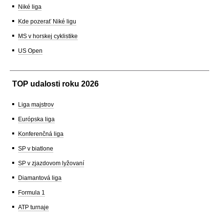
Niké liga
Kde pozerať Niké ligu
MS v horskej cyklistike
US Open
TOP udalosti roku 2026
Liga majstrov
Európska liga
Konferenčná liga
SP v biatlone
SP v zjazdovom lyžovaní
Diamantová liga
Formula 1
ATP turnaje