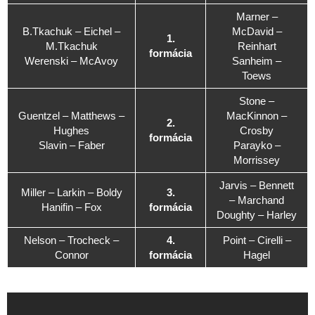
Marner –
B.Tkachuk – Eichel –
McDavid –
1.
M.Tkachuk
Reinhart
formácia
Werenski – McAvoy
Sanheim –
Toews
Stone –
Guentzel – Matthews –
MacKinnon –
2.
Hughes
Crosby
formácia
Slavin – Faber
Parayko –
Morrissey
Jarvis – Bennett
Miller – Larkin – Boldy
3.
– Marchand
Hanifin – Fox
formácia
Doughty – Harley
Nelson – Trocheck –
4.
Point – Cirelli –
Connor
formácia
Hagel