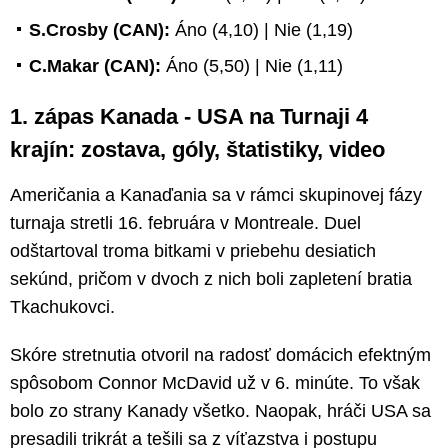
S.Crosby (CAN):
Áno (4,10) | Nie (1,19)
C.Makar (CAN):
Áno (5,50) | Nie (1,11)
1. zápas Kanada - USA na Turnaji 4
krajín: zostava, góly, štatistiky, video
Američania a Kanaďania sa v rámci skupinovej fázy
turnaja stretli 16. februára v Montreale. Duel
odštartoval troma bitkami v priebehu desiatich
sekúnd, pričom v dvoch z nich boli zapletení bratia
Tkachukovci.
Skóre stretnutia otvoril na radosť domácich efektným
spôsobom Connor McDavid už v 6. minúte. To však
bolo zo strany Kanady všetko. Naopak, hráči USA sa
presadili trikrát a tešili sa z víťazstva i postupu