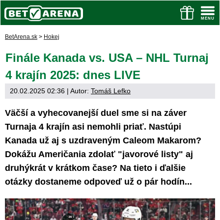
BetArena.sk
>
Hokej
Finále Kanada vs. USA – NHL Turnaj
4 krajín 2025: dnes LIVE
20.02.2025 02:36
| Autor:
Tomáš Lefko
Väčší a vyhecovanejší duel sme si na záver
Turnaja 4 krajín asi nemohli priať. Nastúpi
Kanada už aj s uzdraveným Caleom Makarom?
Dokážu Američania zdolať "javorové listy" aj
druhýkrát v krátkom čase? Na tieto i ďalšie
otázky dostaneme odpoveď už o pár hodín...