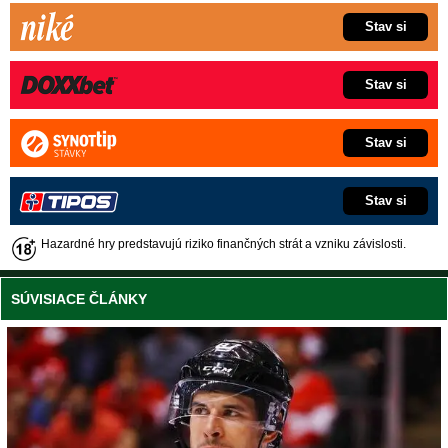
Stav si
Stav si
Stav si
Stav si
Hazardné hry predstavujú riziko finančných strát a vzniku závislosti.
SÚVISIACE ČLÁNKY