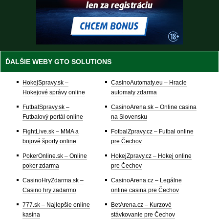
ĎALŠIE WEBY GTO SOLUTIONS
HokejSpravy.sk –
CasinoAutomaty.eu – Hracie
Hokejové správy online
automaty zdarma
FutbalSpravy.sk –
CasinoArena.sk – Online casina
Futbalový portál online
na Slovensku
FightLive.sk – MMA a
FotbalZpravy.cz – Futbal online
bojové športy online
pre Čechov
PokerOnline.sk – Online
HokejZpravy.cz – Hokej online
poker zdarma
pre Čechov
CasinoHryZdarma.sk –
CasinoArena.cz – Legálne
Casino hry zadarmo
online casina pre Čechov
777.sk – Najlepšie online
BetArena.cz – Kurzové
kasína
stávkovanie pre Čechov