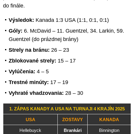
do finále.
Výsledok:
Kanada 1:3 USA (1:1, 0:1, 0:1)
Góly:
6. McDavid – 11. Guentzel, 34. Larkin, 59.
Guentzel (do prázdnej brány)
Strely na bránu:
26 – 23
Zblokované strely:
15 – 17
Vylúčenia:
4 – 5
Trestné minúty:
17 – 19
Vyhraté vhadzovania:
28 – 30
1. ZÁPAS KANADY A USA NA TURNAJI 4 KRAJÍN 2025
USA
ZOSTAVY
KANADA
Hellebuyck
Brankári
Binnington