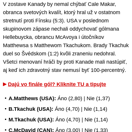
V zostave Kanady by nemal chýbať Cale Makar,
obranca svetových kvalít, ktorý hral už v ostatnom
stretnutí proti Fínsku (5:3). USA v poslednom
skupinovom zápase nechali oddychovať gólmana
Hellebuycka, obrancu McAvoya i útočníkov
Matthewsa s Matthewom Tkachukom. Brady Tkachuk
duel so Švédskom (1:2) kvôli zraneniu nedohral.
Všetci menovaní hráči by proti Kanade mali nastúpiť,
aj keď ich zdravotný stav nemusí byť 100-percentný.
Dajú vo finále gól? Kliknite TU a tipujte
A.Matthews (USA):
Áno (2,80) | Nie (1,37)
B.Tkachuk (USA):
Áno (4,70) | Nie (1,14)
M.Tkachuk (USA):
Áno (4,70) | Nie (1,14)
C.McDavid (CAN):
Áno (3,00) | Nie (1,33)