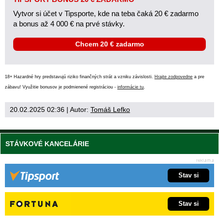
Vytvor si účet v Tipsporte, kde na teba čaká 20 € zadarmo
a bonus až 4 000 € na prvé stávky.
Chcem 20 € zadarmo
18+ Hazardné hry predstavujú riziko finančných strát a vzniku závislosti.
Hrajte zodpovedne
a pre
zábavu! Využitie bonusov je podmienené registráciou -
informácie tu
.
20.02.2025 02:36
| Autor:
Tomáš Lefko
STÁVKOVÉ KANCELÁRIE
Stav si
Stav si