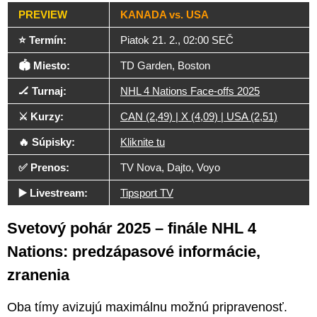
PREVIEW
KANADA vs. USA
⭐ Termín:
Piatok 21. 2., 02:00 SEČ
🏟️ Miesto:
TD Garden, Boston
🏒 Turnaj:
NHL 4 Nations Face-offs 2025
⚔️ Kurzy:
CAN (2,49) | X (4,09) | USA (2,51)
🔥 Súpisky:
Kliknite tu
✅ Prenos:
TV Nova, Dajto, Voyo
▶️ Livestream:
Tipsport TV
Svetový pohár 2025 – finále NHL 4
Nations: predzápasové informácie,
zranenia
Oba tímy avizujú maximálnu možnú pripravenosť.