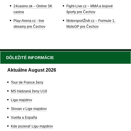
24casino.sk – Online SK
Fight-Live.cz – MMA a bojové
casina
športy pre Čechov
Play-Arena.cz - live
MotorsportŽivě.cz – Formule 1,
streamy pre Čechov
MotoGP pre Čechov
DÔLEŽITÉ INFORMÁCIE
Aktuálne August 2026
Tour de France ženy
MS hádzaná ženy U18
Liga majstrov
Slovan v Lige majstrov
Vuelta a España
Kde pozerať Ligu majstrov