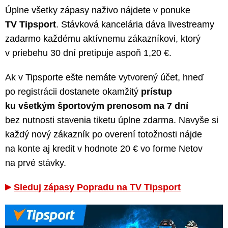
Úplne všetky zápasy naživo nájdete v ponuke
TV Tipsport
. Stávková kancelária dáva livestreamy
zadarmo každému aktívnemu zákazníkovi, ktorý
v priebehu 30 dní pretipuje aspoň 1,20 €.
Ak v Tipsporte ešte nemáte vytvorený účet, hneď
po registrácii dostanete okamžitý
prístup
ku všetkým športovým prenosom na 7 dní
bez nutnosti stavenia tiketu úplne zdarma. Navyše si
každý nový zákazník po overení totožnosti nájde
na konte aj kredit v hodnote 20 € vo forme Netov
na prvé stávky.
Sleduj zápasy Popradu na TV Tipsport