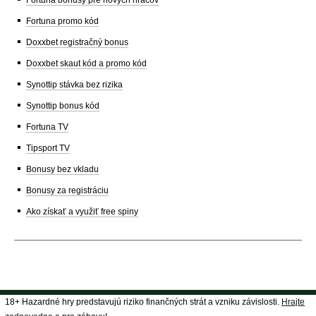
Fortuna bonusy pre nových hráčov
Fortuna promo kód
Doxxbet registračný bonus
Doxxbet skaut kód a promo kód
Synottip stávka bez rizika
Synottip bonus kód
Fortuna TV
Tipsport TV
Bonusy bez vkladu
Bonusy za registráciu
Ako získať a využiť free spiny
18+ Hazardné hry predstavujú riziko finančných strát a vzniku závislosti.
Hrajte