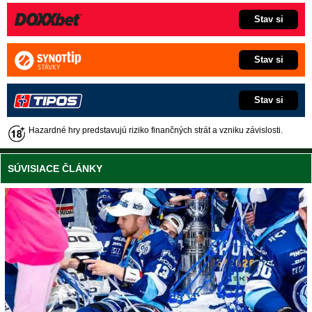
Stav si
Stav si
Stav si
Hazardné hry predstavujú riziko finančných strát a vzniku závislosti.
SÚVISIACE ČLÁNKY