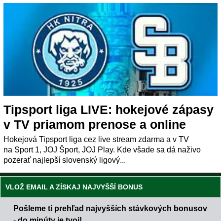
Tipsport liga LIVE: hokejové zápasy
v TV priamom prenose a online
Hokejová Tipsport liga cez live stream zdarma a v TV
na Sport 1, JOJ Šport, JOJ Play. Kde všade sa dá naživo
pozerať najlepší slovenský ligový...
VLOŽ EMAIL A ZÍSKAJ NAJVYŠŠÍ BONUS
Pošleme ti prehľad najvyšších stávkových bonusov
- do minúty je tvoj!