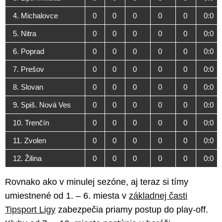
4. Michalovce
0
0
0
0
0
0:0
5. Nitra
0
0
0
0
0
0:0
6. Poprad
0
0
0
0
0
0:0
7. Prešov
0
0
0
0
0
0:0
8. Slovan
0
0
0
0
0
0:0
9. Spiš. Nová Ves
0
0
0
0
0
0:0
10. Trenčín
0
0
0
0
0
0:0
11. Zvolen
0
0
0
0
0
0:0
12. Žilina
0
0
0
0
0
0:0
Rovnako ako v minulej sezóne, aj teraz si tímy
umiestnené od 1. – 6. miesta v
základnej časti
Tipsport Ligy
zabezpečia priamy postup do play-off.