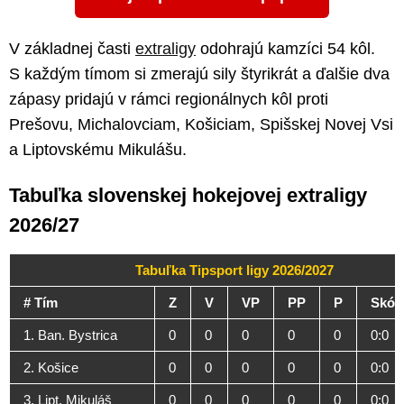
V základnej časti
extraligy
odohrajú kamzíci 54 kôl.
S každým tímom si zmerajú sily štyrikrát a ďalšie dva
zápasy pridajú v rámci regionálnych kôl proti
Prešovu, Michalovciam, Košiciam, Spišskej Novej Vsi
a Liptovskému Mikulášu.
Tabuľka slovenskej hokejovej extraligy
2026/27
Tabuľka Tipsport ligy 2026/2027
# Tím
Z
V
VP
PP
P
Skór
1. Ban. Bystrica
0
0
0
0
0
0:0
2. Košice
0
0
0
0
0
0:0
3. Lipt. Mikuláš
0
0
0
0
0
0:0