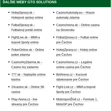
ĎALŠIE WEBY GTO SOLUTIONS
HokejSpravy.sk –
CasinoAutomaty.eu – Hracie
Hokejové správy online
automaty zdarma
FutbalSpravy.sk –
CasinoArena.sk – Online casina
Futbalový portál online
na Slovensku
FightLive.sk – MMA a
FotbalZpravy.cz – Futbal online
bojové športy online
pre Čechov
PokerOnline.sk – Online
HokejZpravy.cz – Hokej online
poker zdarma
pre Čechov
CasinoHryZdarma.sk –
CasinoArena.cz – Legálne
Casino hry zadarmo
online casina pre Čechov
777.sk – Najlepšie online
BetArena.cz – Kurzové
kasína
stávkovanie pre Čechov
24casino.sk – Online SK
Fight-Live.cz – MMA a bojové
casina
športy pre Čechov
Play-Arena.cz - live
MotorsportŽivě.cz – Formule 1,
streamy pre Čechov
MotoGP pre Čechov