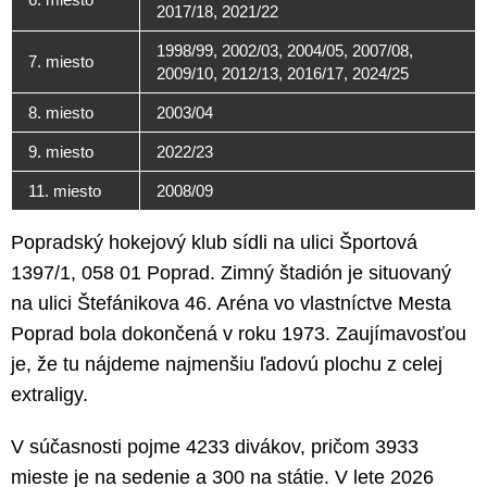
2017/18, 2021/22
1998/99, 2002/03, 2004/05, 2007/08,
7. miesto
2009/10, 2012/13, 2016/17, 2024/25
8. miesto
2003/04
9. miesto
2022/23
11. miesto
2008/09
Popradský hokejový klub sídli na ulici Športová
1397/1, 058 01 Poprad. Zimný štadión je situovaný
na ulici Štefánikova 46. Aréna vo vlastníctve Mesta
Poprad bola dokončená v roku 1973. Zaujímavosťou
je, že tu nájdeme najmenšiu ľadovú plochu z celej
extraligy.
V súčasnosti pojme 4233 divákov, pričom 3933
mieste je na sedenie a 300 na státie. V lete 2026