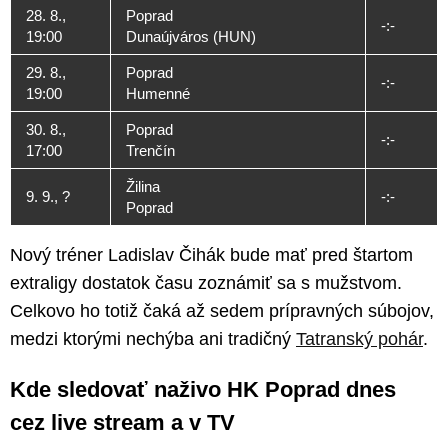
28. 8.,
Poprad
-:-
19:00
Dunaújváros (HUN)
29. 8.,
Poprad
-:-
19:00
Humenné
30. 8.,
Poprad
-:-
17:00
Trenčín
Žilina
9. 9., ?
-:-
Poprad
Nový tréner Ladislav Čihák bude mať pred štartom
extraligy dostatok času zoznámiť sa s mužstvom.
Celkovo ho totiž čaká až sedem prípravných súbojov,
medzi ktorými nechýba ani tradičný
Tatranský pohár
.
Kde sledovať naživo HK Poprad dnes
cez live stream a v TV