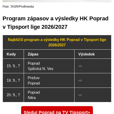
Foto: TASR/Profimedia
Program zápasov a výsledky HK Poprad
v Tipsport lige 2026/2027
Najbližší program a výsledky HK Poprad v Tipsport lige
2026/2027
Kedy
Zápas
Výsledok
Poprad
15. 9., ?
-:-
Spišská N. Ves
Prešov
18. 9., ?
-:-
Poprad
Poprad
20. 9., ?
-:-
Nitra
Sleduj Poprad na TV Tipsport