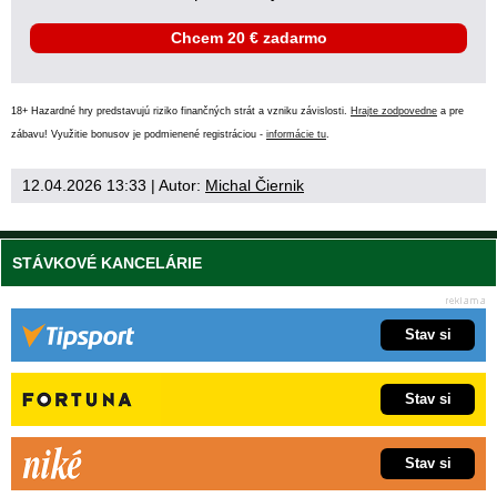
Chcem 20 € zadarmo
18+ Hazardné hry predstavujú riziko finančných strát a vzniku závislosti.
Hrajte zodpovedne
a pre
zábavu! Využitie bonusov je podmienené registráciou -
informácie tu
.
12.04.2026 13:33
| Autor:
Michal Čiernik
STÁVKOVÉ KANCELÁRIE
Stav si
Stav si
Stav si