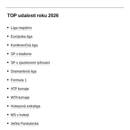
TOP udalosti roku 2026
Liga majstrov
Európska liga
Konferenčná liga
SP v biatlone
SP v zjazdovom lyžovaní
Diamantová liga
Formula 1
ATP turnaje
WTA turnaje
Hokejová extraliga
MS v hokeji
Veľká Pardubická