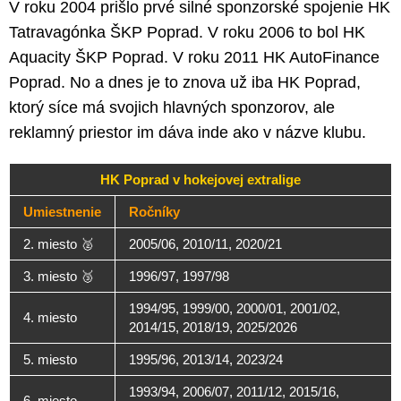
V roku 2004 prišlo prvé silné sponzorské spojenie HK
Tatravagónka ŠKP Poprad. V roku 2006 to bol HK
Aquacity ŠKP Poprad. V roku 2011 HK AutoFinance
Poprad. No a dnes je to znova už iba HK Poprad,
ktorý síce má svojich hlavných sponzorov, ale
reklamný priestor im dáva inde ako v názve klubu.
HK Poprad v hokejovej extralige
Umiestnenie
Ročníky
2. miesto 🥈
2005/06, 2010/11, 2020/21
3. miesto 🥉
1996/97, 1997/98
1994/95, 1999/00, 2000/01, 2001/02,
4. miesto
2014/15, 2018/19, 2025/2026
5. miesto
1995/96, 2013/14, 2023/24
1993/94, 2006/07, 2011/12, 2015/16,
6. miesto