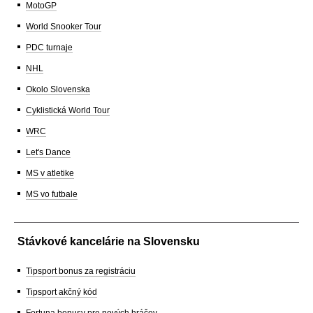
MotoGP
World Snooker Tour
PDC turnaje
NHL
Okolo Slovenska
Cyklistická World Tour
WRC
Let's Dance
MS v atletike
MS vo futbale
Stávkové kancelárie na Slovensku
Tipsport bonus za registráciu
Tipsport akčný kód