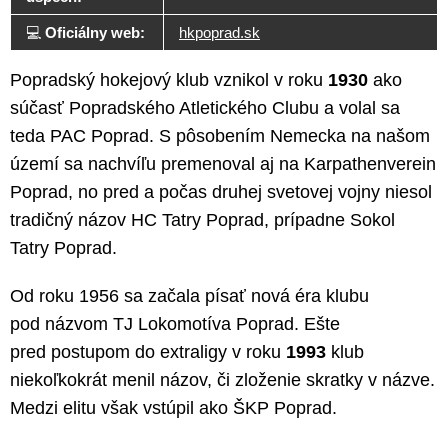
💻
Oficiálny web:
hkpoprad.sk
Popradský hokejový klub vznikol v roku
1930
ako
súčasť Popradského Atletického Clubu a volal sa
teda PAC Poprad. S pôsobením Nemecka na našom
území sa nachvíľu premenoval aj na Karpathenverein
Poprad, no pred a počas druhej svetovej vojny niesol
tradičný názov HC Tatry Poprad, prípadne Sokol
Tatry Poprad.
Od roku 1956 sa začala písať nová éra klubu
pod názvom TJ Lokomotíva Poprad. Ešte
pred postupom do extraligy v roku
1993
klub
niekoľkokrát menil názov, či zloženie skratky v názve.
Medzi elitu však vstúpil ako ŠKP Poprad.