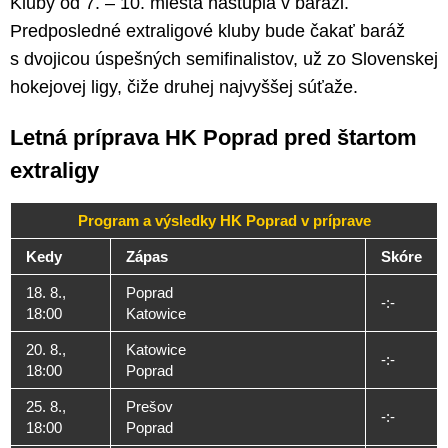
Kluby od 7. – 10. miesta nastúpia v baráži.
Predposledné extraligové kluby bude čakať baráž
s dvojicou úspešných semifinalistov, už zo Slovenskej
hokejovej ligy, čiže druhej najvyššej súťaže.
Letná príprava HK Poprad pred štartom
extraligy
Program a výsledky HK Poprad v príprave
Kedy
Zápas
Skóre
18. 8.,
Poprad
-:-
18:00
Katowice
20. 8.,
Katowice
-:-
18:00
Poprad
25. 8.,
Prešov
-:-
18:00
Poprad