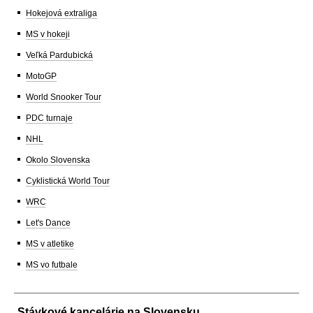
Hokejová extraliga
MS v hokeji
Veľká Pardubická
MotoGP
World Snooker Tour
PDC turnaje
NHL
Okolo Slovenska
Cyklistická World Tour
WRC
Let's Dance
MS v atletike
MS vo futbale
Stávkové kancelárie na Slovensku