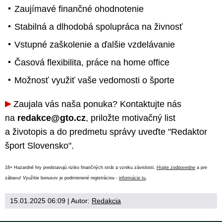
Zaujímavé finančné ohodnotenie
Stabilná a dlhodobá spolupráca na živnosť
Vstupné zaškolenie a ďalšie vzdelávanie
Časová flexibilita, práce na home office
Možnosť využiť vaše vedomosti o športe
Zaujala vás naša ponuka? Kontaktujte nás
na
redakce@gto.cz
, priložte motivačný list
a životopis a do predmetu správy uveďte "Redaktor
šport Slovensko".
18+ Hazardné hry predstavujú riziko finančných strát a vzniku závislosti.
Hrajte zodpovedne
a pre
zábavu! Využitie bonusov je podmienené registráciou -
informácie tu
.
15.01.2025 06:09
| Autor:
Redakcia