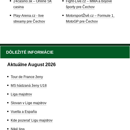
24casino.sk – Online SK
Fight-Live.cz – MMA a bojové
casina
športy pre Čechov
Play-Arena.cz - live
MotorsportŽivě.cz – Formule 1,
streamy pre Čechov
MotoGP pre Čechov
DÔLEŽITÉ INFORMÁCIE
Aktuálne August 2026
Tour de France ženy
MS hádzaná ženy U18
Liga majstrov
Slovan v Lige majstrov
Vuelta a España
Kde pozerať Ligu majstrov
Niké liga