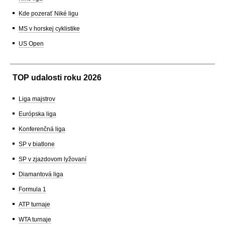
Kde pozerať Niké ligu
MS v horskej cyklistike
US Open
TOP udalosti roku 2026
Liga majstrov
Európska liga
Konferenčná liga
SP v biatlone
SP v zjazdovom lyžovaní
Diamantová liga
Formula 1
ATP turnaje
WTA turnaje