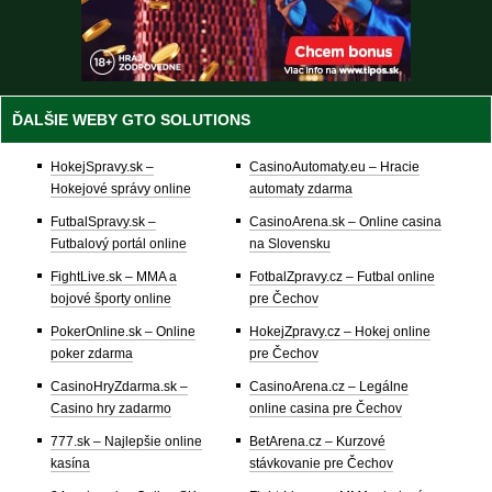
ĎALŠIE WEBY GTO SOLUTIONS
HokejSpravy.sk –
CasinoAutomaty.eu – Hracie
Hokejové správy online
automaty zdarma
FutbalSpravy.sk –
CasinoArena.sk – Online casina
Futbalový portál online
na Slovensku
FightLive.sk – MMA a
FotbalZpravy.cz – Futbal online
bojové športy online
pre Čechov
PokerOnline.sk – Online
HokejZpravy.cz – Hokej online
poker zdarma
pre Čechov
CasinoHryZdarma.sk –
CasinoArena.cz – Legálne
Casino hry zadarmo
online casina pre Čechov
777.sk – Najlepšie online
BetArena.cz – Kurzové
kasína
stávkovanie pre Čechov