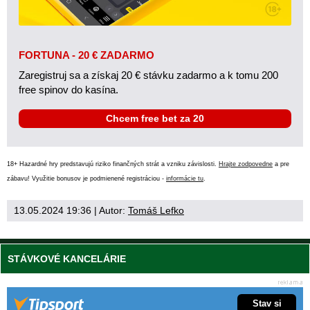
FORTUNA - 20 € ZADARMO
Zaregistruj sa a získaj 20 € stávku zadarmo a k tomu 200
free spinov do kasína.
Chcem free bet za 20
18+ Hazardné hry predstavujú riziko finančných strát a vzniku závislosti.
Hrajte zodpovedne
a pre
zábavu! Využitie bonusov je podmienené registráciou -
informácie tu
.
13.05.2024 19:36
| Autor:
Tomáš Lefko
STÁVKOVÉ KANCELÁRIE
Stav si