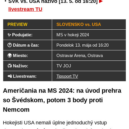
SVK vs. USA naživo [13. 5. od 16:20]
livestream TU
PREVIEW
SLOVENSKO vs. USA
✨ Podujatie:
MS v hokeji 2024
🕐 Dátum a čas:
Pondelok 13. mája od 16:20
🌍 Miesto:
Ostravar Arena, Ostrava
📺 Naživo:
TV JOJ
📲 Livestream:
Tipsport TV
Američania na MS 2024: na úvod prehra
so Švédskom, potom 3 body proti
Nemcom
Hokejisti USA nemali úplne jednoduchý vstup