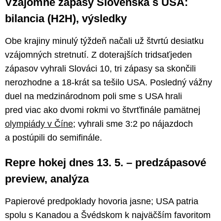
Vzájomné zápasy Slovenska s USA:
bilancia (H2H), výsledky
Obe krajiny minulý týždeň načali už štvrtú desiatku
vzájomných stretnutí. Z doterajších tridsaťjeden
zápasov vyhrali Slováci 10, tri zápasy sa skončili
nerozhodne a 18-krát sa tešilo USA. Posledný vážny
duel na medzinárodnom poli sme s USA hrali
pred viac ako dvomi rokmi vo štvrťfinále pamätnej
olympiády v Číne
; vyhrali sme 3:2 po nájazdoch
a postúpili do semifinále.
Repre hokej dnes 13. 5. – predzápasové
preview, analýza
Papierové predpoklady hovoria jasne; USA patria
spolu s Kanadou a Švédskom k najväčším favoritom