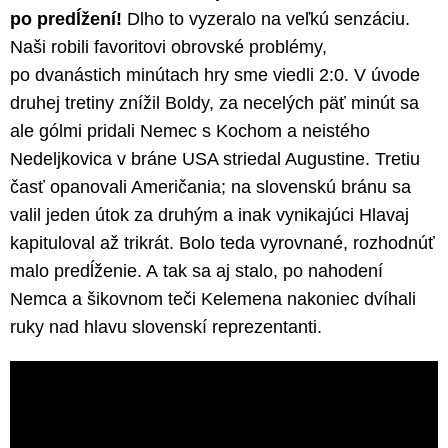
po predĺžení!
Dlho to vyzeralo na veľkú senzáciu.
Naši robili favoritovi obrovské problémy,
po dvanástich minútach hry sme viedli 2:0. V úvode
druhej tretiny znížil Boldy, za necelých päť minút sa
ale gólmi pridali Nemec s Kochom a neistého
Nedeljkovica v bráne USA striedal Augustine. Tretiu
časť opanovali Američania; na slovenskú bránu sa
valil jeden útok za druhým a inak vynikajúci Hlavaj
kapituloval až trikrát. Bolo teda vyrovnané, rozhodnúť
malo predĺženie. A tak sa aj stalo, po nahodení
Nemca a šikovnom teči Kelemena nakoniec dvíhali
ruky nad hlavu slovenskí reprezentanti.