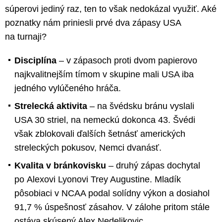
súperovi jediný raz, ten to však nedokázal využiť. Aké
poznatky nám priniesli prvé dva zápasy USA
na turnaji?
Disciplína
– v zápasoch proti dvom papierovo
najkvalitnejším tímom v skupine mali USA iba
jedného vylúčeného hráča.
Strelecká aktivita
– na švédsku bránu vyslali
USA 30 striel, na nemeckú dokonca 43. Švédi
však zblokovali ďalších šetnásť amerických
streleckých pokusov, Nemci dvanásť.
Kvalita v bránkovisku
– druhý zápas dochytal
po Alexovi Lyonovi Trey Augustine. Mladík
pôsobiaci v NCAA podal solídny výkon a dosiahol
91,7 % úspešnosť zásahov. V zálohe pritom stále
ostáva skúsený Alex Nedeljkovic.