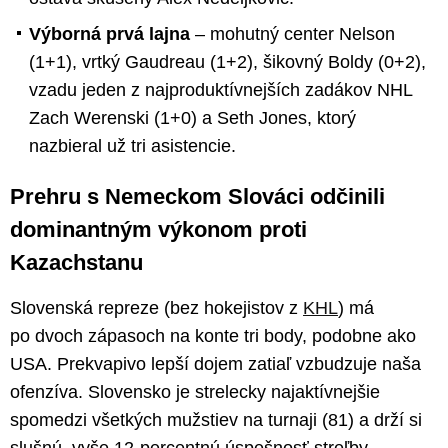
Výborná prvá lajna
– mohutný center Nelson
(1+1), vrtký Gaudreau (1+2), šikovný Boldy (0+2),
vzadu jeden z najproduktívnejších zadákov NHL
Zach Werenski (1+0) a Seth Jones, ktorý
nazbieral už tri asistencie.
Prehru s Nemeckom Slováci odčinili
dominantným výkonom proti
Kazachstanu
Slovenská repreze (bez hokejistov z
KHL
) má
po dvoch zápasoch na konte tri body, podobne ako
USA. Prekvapivo lepší dojem zatiaľ vzbudzuje naša
ofenzíva. Slovensko je strelecky najaktívnejšie
spomedzi všetkých mužstiev na turnaji (81) a drží si
slušnú, vyše 12-percentnú úspešnosť streľby.