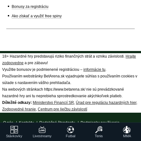
Bonusy za registráciu
Ako získať a využiť free spiny
18+ Hazardné hry predstavujú riziko finančných strát a vzniku závislosti.
Hrajte
zodpovedne
a pre zábavu!
Využitie bonusov je podmienené registráciou –
informácie tu
.
Používaním webstránky BetArena.sk vyjadrujete súhlas s používaním cookies v
súlade s nastavením vášho prehliadača.
Na webových stránkach https://www.betarena.sk/ nie sú prevádzkované
hazardné hry ani tu neprebieha sprostredkovanie akýchkoľvek platieb.
Dôležité odkazy:
Ministerstvo Financií SR
,
Úrad pre reguláciu hazardných hier
,
Zodpovedné hranie
,
Centrum pre liečbu závislostí
O nás
|
Kontakty
|
Redakčné štandardy
|
Podmienky používania
|
Spracovanie osobných údajov
|
18+ Zodpovedné hranie
| ©
Stávkovky
Livestreamy
Futbal
Tenis
MMA
GTO Solutions, s.r.o.