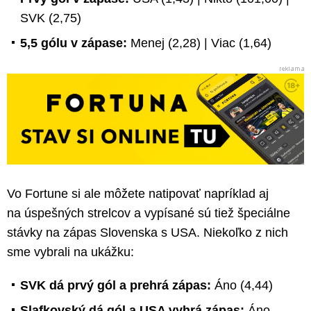
SVK (2,75)
5,5 gólu v zápase:
Menej (2,28) | Viac (1,64)
Vo Fortune si ale môžete natipovať napríklad aj
na úspešných strelcov a vypísané sú tiež špeciálne
stávky na zápas Slovenska s USA. Niekoľko z nich
sme vybrali na ukážku:
SVK dá prvý gól a prehrá zápas:
Áno (4,44)
Slafkovský dá gól a USA vyhrá zápas:
Áno