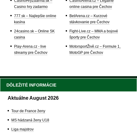
CasinoHryZdarma.sk –
CasinoArena.cz – Legálne
Casino hry zadarmo
online casina pre Čechov
777.sk – Najlepšie online
BetArena.cz – Kurzové
kasína
stávkovanie pre Čechov
24casino.sk – Online SK
Fight-Live.cz – MMA a bojové
casina
športy pre Čechov
Play-Arena.cz - live
MotorsportŽivě.cz – Formule 1,
streamy pre Čechov
MotoGP pre Čechov
DÔLEŽITÉ INFORMÁCIE
Aktuálne August 2026
Tour de France ženy
MS hádzaná ženy U18
Liga majstrov