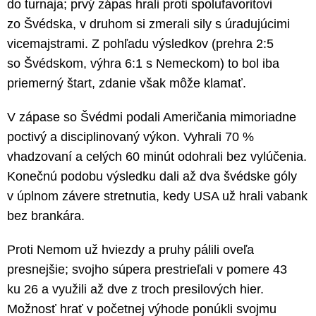
do turnaja; prvý zápas hrali proti spolufavoritovi
zo Švédska, v druhom si zmerali sily s úradujúcimi
vicemajstrami. Z pohľadu výsledkov (prehra 2:5
so Švédskom, výhra 6:1 s Nemeckom) to bol iba
priemerný štart, zdanie však môže klamať.
V zápase so Švédmi podali Američania mimoriadne
poctivý a disciplinovaný výkon. Vyhrali 70 %
vhadzovaní a celých 60 minút odohrali bez vylúčenia.
Konečnú podobu výsledku dali až dva švédske góly
v úplnom závere stretnutia, kedy USA už hrali vabank
bez brankára.
Proti Nemom už hviezdy a pruhy pálili oveľa
presnejšie; svojho súpera prestrieľali v pomere 43
ku 26 a využili až dve z troch presilových hier.
Možnosť hrať v početnej výhode ponúkli svojmu