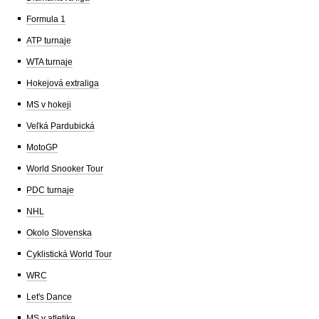
Formula 1
ATP turnaje
WTA turnaje
Hokejová extraliga
MS v hokeji
Veľká Pardubická
MotoGP
World Snooker Tour
PDC turnaje
NHL
Okolo Slovenska
Cyklistická World Tour
WRC
Let's Dance
MS v atletike