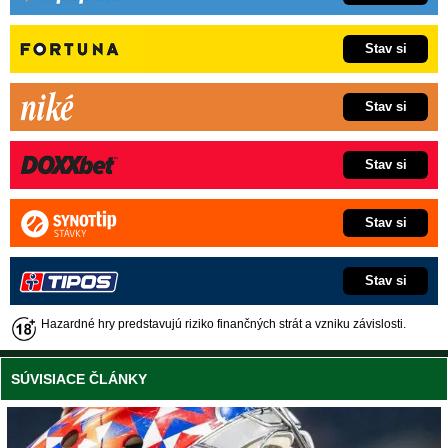
Stav si
Stav si
Stav si
Stav si
Stav si
Hazardné hry predstavujú riziko finančných strát a vzniku závislosti.
SÚVISIACE ČLÁNKY