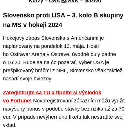
Kurzy
–
USA
🆚
SVK
–
Naživo
Slovensko proti USA – 3. kolo B skupiny
na MS v hokeji 2024
Hokejový zápas Slovenska s Američanmi je
naplánovaný na pondelok 13. mája. Hostí
ho Ostravar Arena v Ostrave, úvodné buly padne
o 16:20. Bude sa na čo pozerať, výber USA je
prešpikovaný hráčmi z NHL, Slovensko však taktiež
nasadí svoje hviezdy.
Zaregistrujte sa TU a tipnite si výsledok
vo Fortune!
Novoregistrovaní zákazníci môžu využiť
navýšený bonus v podobe stávky bez rizika až za 70
eur. V prípade nevýherného tiketu tak nestratíte svoj
vklad.