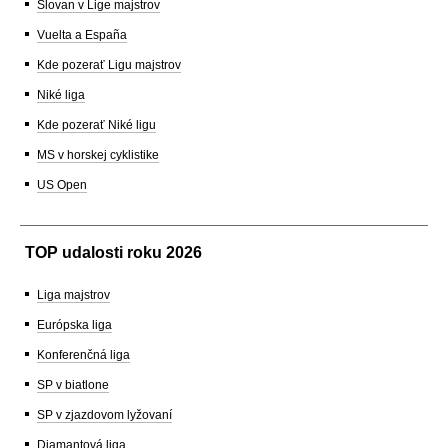
Slovan v Lige majstrov
Vuelta a España
Kde pozerať Ligu majstrov
Niké liga
Kde pozerať Niké ligu
MS v horskej cyklistike
US Open
TOP udalosti roku 2026
Liga majstrov
Európska liga
Konferenčná liga
SP v biatlone
SP v zjazdovom lyžovaní
Diamantová liga