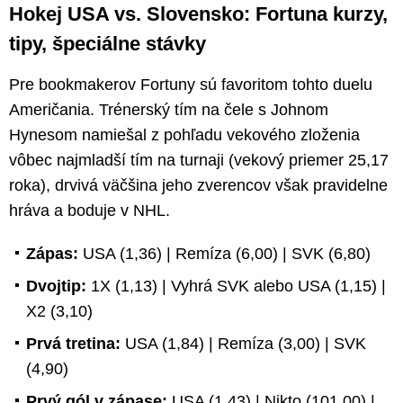
Hokej USA vs. Slovensko: Fortuna kurzy,
tipy, špeciálne stávky
Pre bookmakerov Fortuny sú favoritom tohto duelu
Američania. Trénerský tím na čele s Johnom
Hynesom namiešal z pohľadu vekového zloženia
vôbec najmladší tím na turnaji (vekový priemer 25,17
roka), drvivá väčšina jeho zverencov však pravidelne
hráva a boduje v NHL.
Zápas:
USA (1,36) | Remíza (6,00) | SVK (6,80)
Dvojtip:
1X (1,13) | Vyhrá SVK alebo USA (1,15) |
X2 (3,10)
Prvá tretina:
USA (1,84) | Remíza (3,00) | SVK
(4,90)
Prvý gól v zápase:
USA (1,43) | Nikto (101,00) |