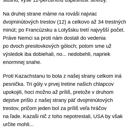
Na druhej strane máme na rováši najviac
dvojminútových trestov (12) a celkovo až 34 trestných
minút; po Francúzsku a Lotyšsku tretí najvyšší počet.
Práve Nemci sa proti nám dostali do vedenia
po dvoch presilovkových góloch; potom sme už
výsledok iba dobiehali, no... nedobehli, napriek
enormnej snahe.
Proti Kazachstanu to bola z našej strany celkom iná
pesnička. Tri góly v prvej tretine našich chlapcov
upokojili, hoci možno až príliš, pretože v druhom
dejstve prišlo z našej strany päť dvojminútových
trestov, pričom jeden bol za príliš veľa hráčov
na ľade. Kazaši nič z toho nepotrestali, USA by však
určite mohli...