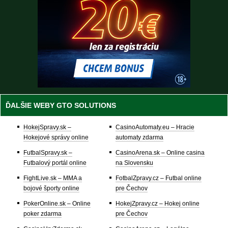
ĎALŠIE WEBY GTO SOLUTIONS
HokejSpravy.sk –
CasinoAutomaty.eu – Hracie
Hokejové správy online
automaty zdarma
FutbalSpravy.sk –
CasinoArena.sk – Online casina
Futbalový portál online
na Slovensku
FightLive.sk – MMA a
FotbalZpravy.cz – Futbal online
bojové športy online
pre Čechov
PokerOnline.sk – Online
HokejZpravy.cz – Hokej online
poker zdarma
pre Čechov