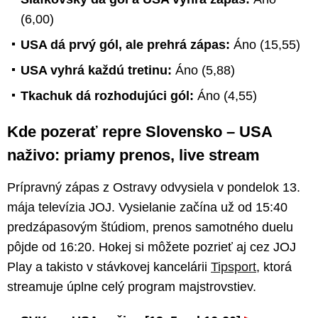
(6,00)
USA dá prvý gól, ale prehrá zápas:
Áno (15,55)
USA vyhrá každú tretinu:
Áno (5,88)
Tkachuk dá rozhodujúci gól:
Áno (4,55)
Kde pozerať repre Slovensko – USA
naživo: priamy prenos, live stream
Prípravný zápas z Ostravy odvysiela v pondelok 13.
mája televízia JOJ. Vysielanie začína už od 15:40
predzápasovým štúdiom, prenos samotného duelu
pôjde od 16:20. Hokej si môžete pozrieť aj cez JOJ
Play a takisto v stávkovej kancelárii
Tipsport
, ktorá
streamuje úplne celý program majstrovstiev.