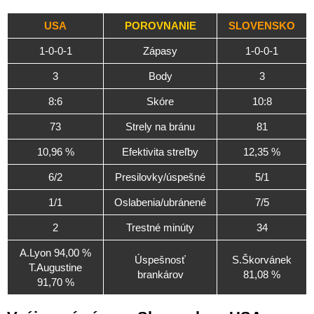
USA
POROVNANIE
SLOVENSKO
1-0-0-1
Zápasy
1-0-0-1
3
Body
3
8:6
Skóre
10:8
73
Strely na bránu
81
10,96 %
Efektivita streľby
12,35 %
6/2
Presilovky/úspešné
5/1
1/1
Oslabenia/ubránené
7/5
2
Trestné minúty
34
A.Lyon 94,00 %
Úspešnosť
S.Škorvánek
T.Augustine
brankárov
81,08 %
91,70 %