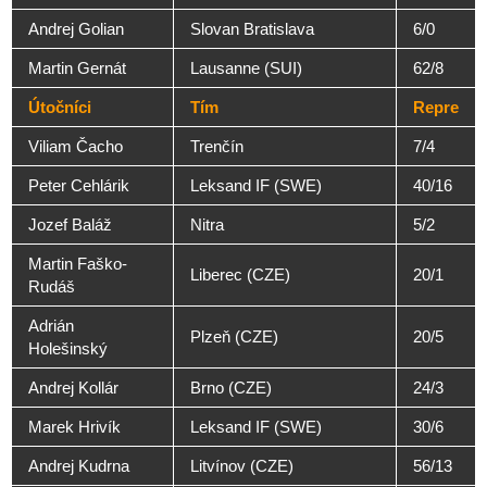
Andrej Golian
Slovan Bratislava
6/0
Martin Gernát
Lausanne (SUI)
62/8
Útočníci
Tím
Repre
Viliam Čacho
Trenčín
7/4
Peter Cehlárik
Leksand IF (SWE)
40/16
Jozef Baláž
Nitra
5/2
Martin Faško-
Liberec (CZE)
20/1
Rudáš
Adrián
Plzeň (CZE)
20/5
Holešinský
Andrej Kollár
Brno (CZE)
24/3
Marek Hrivík
Leksand IF (SWE)
30/6
Andrej Kudrna
Litvínov (CZE)
56/13