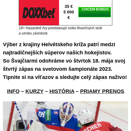
35 €
CHCEM BONUS
5 000
€
18+ Hazardné hry predstavujú riziko finančných strát
a vzniku závislosti.
Výber z krajiny Helvétskeho kríža patrí medzi
najtradičnejších súperov našich hokejistov.
So Švajčiarmi odohráme vo štvrtok 18. mája svoj
štvrtý zápas na svetovom šampionáte 2023.
Tipnite si na víťazov a sledujte celý zápas naživo!
INFO
–
KURZY
–
HISTÓRIA
–
PRIAMY PRENOS