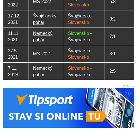
MS 2022
5:3
2022
Slovensko
17.12.
Švajčiarsky
Švajčiarsko -
3:2
2021
pohár
Slovensko
11.11.
Nemecký
Slovensko
-
7:1
2021
pohár
Švajčiarsko
27.5.
Švajčiarsko -
MS 2021
8:1
2021
Slovensko
7.11.
Nemecký
Slovensko
-
2:5
2019
pohár
Švajčiarsko