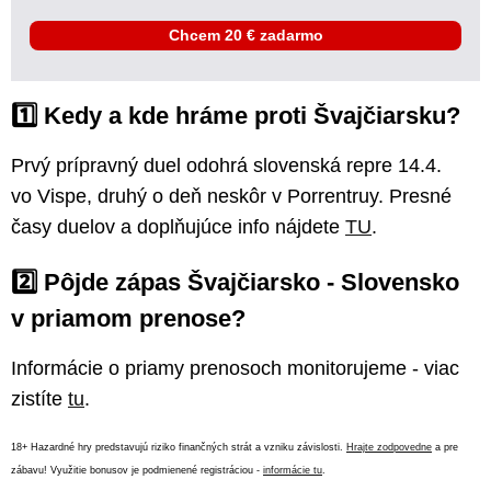
Chcem 20 € zadarmo
1️⃣ Kedy a kde hráme proti Švajčiarsku?
Prvý prípravný duel odohrá slovenská repre 14.4.
vo Vispe, druhý o deň neskôr v Porrentruy. Presné
časy duelov a doplňujúce info nájdete
TU
.
2️⃣ Pôjde zápas Švajčiarsko - Slovensko
v priamom prenose?
Informácie o priamy prenosoch monitorujeme - viac
zistíte
tu
.
18+ Hazardné hry predstavujú riziko finančných strát a vzniku závislosti.
Hrajte zodpovedne
a pre
zábavu! Využitie bonusov je podmienené registráciou -
informácie tu
.