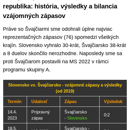
republika: história, výsledky a bilancia
vzájomných zápasov
Práve so Švajčiarmi sme odohrali úplne najviac
reprezentačných zápasov (76) spomedzi všetkých
krajín. Slovensko vyhralo 30-krát, Švajčiarsko 38-krát
a 8 duelov skončilo nerozhodne. Naposledy sme sa
proti Švajčiarom postavili na MS 2022 v rámci
programu skupiny A.
Slovensko vs. Švajčiarsko - vzájomné zápasy a výsledky
(od 2019)
Termín
Udalosť
Zápas
Výsledok
14.4.
Prípravný
Švajčiarsko
0:2
2023
zápas
-
Slovensko
18.5.
Švajčiarsko -