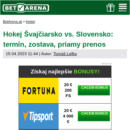
BetArena.sk
>
Hokej
Hokej Švajčiarsko vs. Slovensko:
termín, zostava, priamy prenos
15.04.2023 11:44
| Autor:
Tomáš Lefko
Získaj najlepšie
BONUSY!
20 €
CHCEM BONUS
200
FS
20 €
CHCEM BONUS
4 000
€