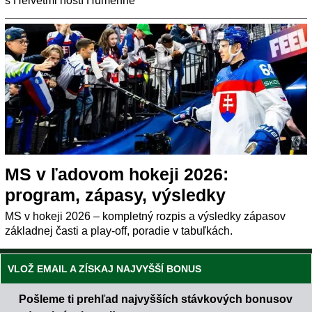
s Helvétmi hostí Humenné
MS v ľadovom hokeji 2026:
program, zápasy, výsledky
MS v hokeji 2026 – kompletný rozpis a výsledky zápasov
základnej časti a play-off, poradie v tabuľkách.
VLOŽ EMAIL A ZÍSKAJ NAJVYŠŠÍ BONUS
Pošleme ti prehľad najvyšších stávkových bonusov