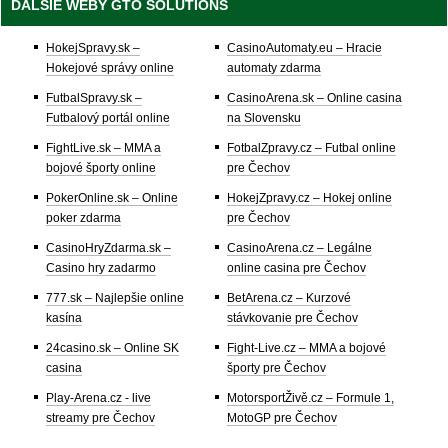
ĎALŠIE WEBY GTO SOLUTIONS
HokejSpravy.sk –
CasinoAutomaty.eu – Hracie
Hokejové správy online
automaty zdarma
FutbalSpravy.sk –
CasinoArena.sk – Online casina
Futbalový portál online
na Slovensku
FightLive.sk – MMA a
FotbalZpravy.cz – Futbal online
bojové športy online
pre Čechov
PokerOnline.sk – Online
HokejZpravy.cz – Hokej online
poker zdarma
pre Čechov
CasinoHryZdarma.sk –
CasinoArena.cz – Legálne
Casino hry zadarmo
online casina pre Čechov
777.sk – Najlepšie online
BetArena.cz – Kurzové
kasína
stávkovanie pre Čechov
24casino.sk – Online SK
Fight-Live.cz – MMA a bojové
casina
športy pre Čechov
Play-Arena.cz - live
MotorsportŽivě.cz – Formule 1,
streamy pre Čechov
MotoGP pre Čechov