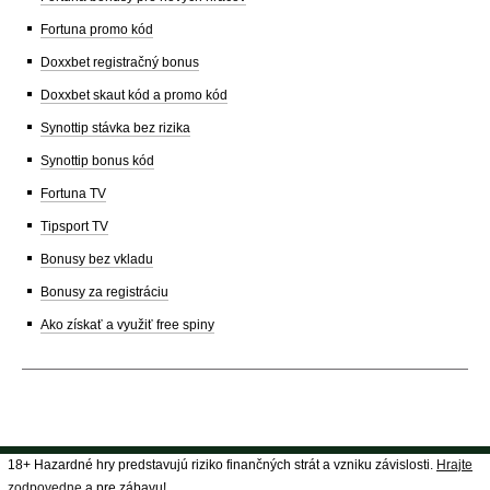
Fortuna promo kód
Doxxbet registračný bonus
Doxxbet skaut kód a promo kód
Synottip stávka bez rizika
Synottip bonus kód
Fortuna TV
Tipsport TV
Bonusy bez vkladu
Bonusy za registráciu
Ako získať a využiť free spiny
18+ Hazardné hry predstavujú riziko finančných strát a vzniku závislosti.
Hrajte
zodpovedne
a pre zábavu!