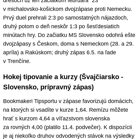
dresoch už len začiatkom februára ´23
v michalovsko-košickom dvojzápase proti Nemecku.
Prvý duel prehrali 2:3 po samostatných nájazdoch,
druhý potom o deň neskôr 1:3 po šesťdesiatich
minútach hry. Do začiatku MS Slovensko odohrá ešte
dvojzápasy s Českom, doma s Nemeckom (28. a 29.
apríla) a Rakúskom; druhý zápas 6.5. na ľade
v Trenčíne.
Hokej tipovanie a kurzy (Švajčiarsko -
Slovensko, prípravný zápas)
Bookmakeri Tipsportu v zápase favorizujú domácich,
na ktorých si vsadíte v kurze 1,64. Remízu môžete
hrať s kurzom 4,64 a víťazstvom slovenska
za rovných 4,00 (platilo 11.4. podvečer). K dispozícii
je aj niekoľko druhov odvodených stávok na výsledky