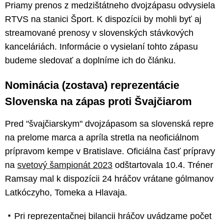
Priamy prenos z medzištátneho dvojzápasu odvysiela
RTVS na stanici Šport. K dispozícii by mohli byť aj
streamované prenosy v slovenských stávkových
kanceláriách. Informácie o vysielaní tohto zápasu
budeme sledovať a doplníme ich do článku.
Nominácia (zostava) reprezentácie
Slovenska na zápas proti Švajčiarom
Pred "švajčiarskym" dvojzápasom sa slovenská repre
na prelome marca a apríla stretla na neoficiálnom
prípravom kempe v Bratislave. Oficiálna časť prípravy
na
svetový šampionát 2023
odštartovala 10.4. Tréner
Ramsay mal k dispozícii 24 hráčov vrátane gólmanov
Latkóczyho, Tomeka a Hlavaja.
Pri reprezentačnej bilancii hráčov uvádzame počet