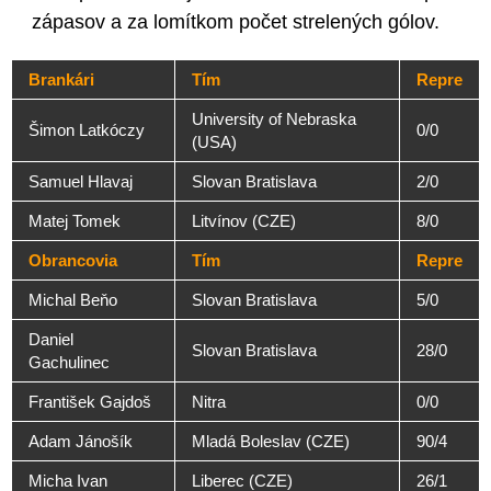
zápasov a za lomítkom počet strelených gólov.
Brankári
Tím
Repre
University of Nebraska
Šimon Latkóczy
0/0
(USA)
Samuel Hlavaj
Slovan Bratislava
2/0
Matej Tomek
Litvínov (CZE)
8/0
Obrancovia
Tím
Repre
Michal Beňo
Slovan Bratislava
5/0
Daniel
Slovan Bratislava
28/0
Gachulinec
František Gajdoš
Nitra
0/0
Adam Jánošík
Mladá Boleslav (CZE)
90/4
Micha Ivan
Liberec (CZE)
26/1