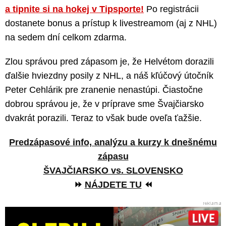
a tipnite si na hokej v Tipsporte!
Po registrácii
dostanete bonus a prístup k livestreamom (aj z NHL)
na sedem dní celkom zdarma.
Zlou správou pred zápasom je, že Helvétom dorazili
ďalšie hviezdny posily z NHL, a náš kľúčový útočník
Peter Cehlárik pre zranenie nenastúpi. Čiastočne
dobrou správou je, že v príprave sme Švajčiarsko
dvakrát porazili. Teraz to však bude oveľa ťažšie.
Predzápasové info, analýzu a kurzy k dnešnému
zápasu
ŠVAJČIARSKO vs. SLOVENSKO
⏩
NÁJDETE TU
⏪