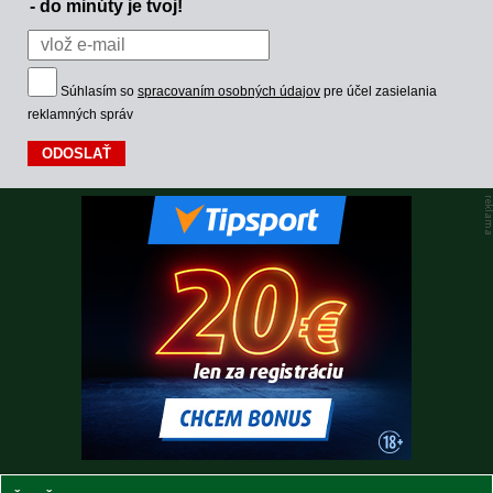
- do minúty je tvoj!
Súhlasím so
spracovaním osobných údajov
pre účel zasielania
reklamných správ