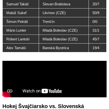
Samuel Takáč
Slovan Bratislava
20/7
Matúš Sukeľ
Litvínov (CZE)
50/9
Šimon Petráš
Trenčín
0/0
Mário Lunter
Mladá Boleslav (CZE)
31/1
Róbert Lantoši
Mladá Boleslav (CZE)
45/7
Alex Tamáši
Banská Bystrica
19/4
Hokej Švajčiarsko vs. Slovenská