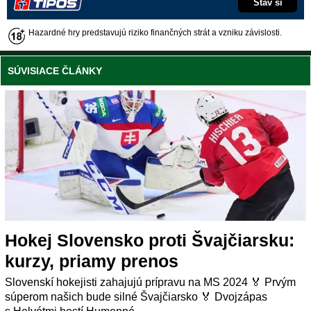
Stav si
Hazardné hry predstavujú riziko finančných strát a vzniku závislosti.
SÚVISIACE ČLÁNKY
Hokej Slovensko proti Švajčiarsku:
kurzy, priamy prenos
Slovenskí hokejisti zahajujú prípravu na MS 2024 🏅 Prvým
súperom našich bude silné Švajčiarsko 🏅 Dvojzápas