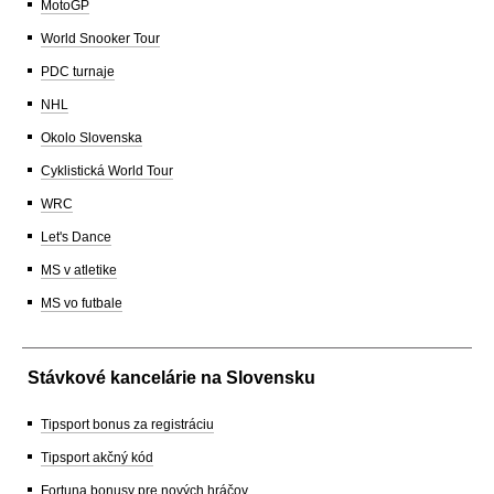
MotoGP
World Snooker Tour
PDC turnaje
NHL
Okolo Slovenska
Cyklistická World Tour
WRC
Let's Dance
MS v atletike
MS vo futbale
Stávkové kancelárie na Slovensku
Tipsport bonus za registráciu
Tipsport akčný kód
Fortuna bonusy pre nových hráčov