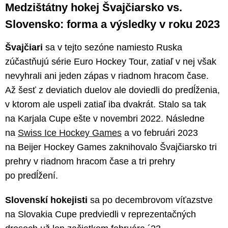
Medzištátny hokej Švajčiarsko vs.
Slovensko: forma a výsledky v roku 2023
Švajčiari
sa v tejto sezóne namiesto Ruska
zúčastňujú série Euro Hockey Tour, zatiaľ v nej však
nevyhrali ani jeden zápas v riadnom hracom čase.
Až šesť z deviatich duelov ale doviedli do predĺženia,
v ktorom ale uspeli zatiaľ iba dvakrát. Stalo sa tak
na Karjala Cupe ešte v novembri 2022. Následne
na
Swiss Ice Hockey Games
a vo februári 2023
na Beijer Hockey Games zaknihovalo Švajčiarsko tri
prehry v riadnom hracom čase a tri prehry
po predĺžení.
Slovenskí hokejisti
sa po decembrovom víťazstve
na Slovakia Cupe predviedli v reprezentačných