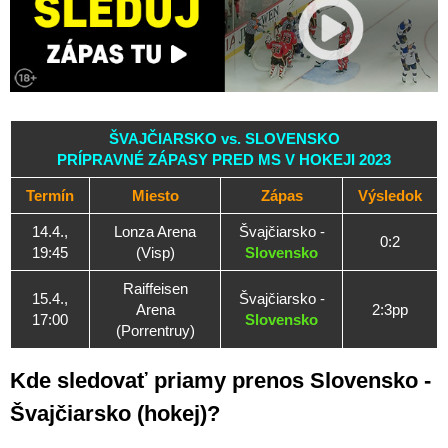
ŠVAJČIARSKO vs. SLOVENSKO
PRÍPRAVNÉ ZÁPASY PRED MS V HOKEJI 2023
Termín
Miesto
Zápas
Výsledok
14.4.,
Lonza Arena
Švajčiarsko -
0:2
19:45
(Visp)
Slovensko
Raiffeisen
15.4.,
Švajčiarsko -
Arena
2:3pp
17:00
Slovensko
(Porrentruy)
Kde sledovať priamy prenos Slovensko -
Švajčiarsko (hokej)?