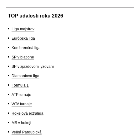
TOP udalosti roku 2026
Liga majstrov
Európska liga
Konferenčná liga
SP v biatlone
SP v zjazdovom lyžovaní
Diamantová liga
Formula 1
ATP turnaje
WTA turnaje
Hokejová extraliga
MS v hokeji
Veľká Pardubická