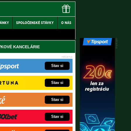
LÁNKY
SPOLOČENSKÉ STÁVKY
O NÁS
VKOVÉ KANCELÁRIE
Stav si
Stav si
Stav si
Stav si