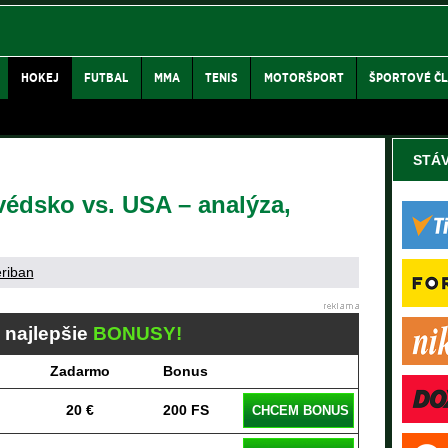
HOKEJ
FUTBAL
MMA
TENIS
MOTORŠPORT
ŠPORTOVÉ Č
STÁ
védsko vs. USA – analýza,
eriban
j najlepšie
BONUSY!
Zadarmo
Bonus
20 €
200 FS
CHCEM BONUS