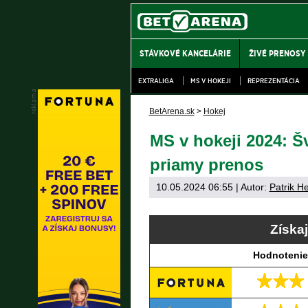
STÁVKOVÉ KANCELÁRIE
ŽIVÉ PRENOSY
EXTRALIGA
MS V HOKEJI
REPREZENTÁCIA
BetArena.sk
>
Hokej
MS v hokeji 2024: Š
priamy prenos
10.05.2024 06:55
| Autor:
Patrik H
Získa
Hodnotenie