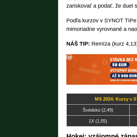
zariskovať a podať, že duel 
Podľa kurzov v SYNOT TIPe nie
mimoriadne vyrovnané a nao
NÁŠ TIP:
Remíza (kurz 4,13)
MS 2024: Kurzy v 
Švédsko (2,49)
1X (1,55)
Hokej: vzájomné zápa