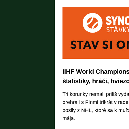
IIHF World Championsh
štatistiky, hráči, hviez
Tri korunky nemali príliš vyd
prehrali s Fínmi trikrát v rade
posily z NHL, ktoré sa k mužs
mája.