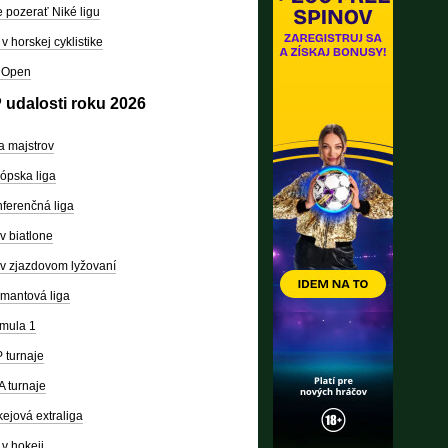
 pozerať Niké ligu
v horskej cyklistike
 Open
 udalosti roku 2026
a majstrov
ópska liga
ferenčná liga
v biatlone
v zjazdovom lyžovaní
mantová liga
mula 1
 turnaje
 turnaje
ejová extraliga
v hokeji