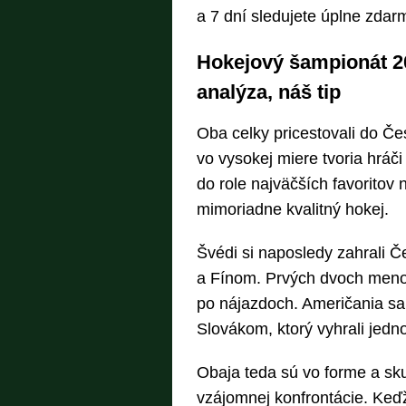
a 7 dní sledujete úplne zdar
Hokejový šampionát 20
analýza, náš tip
Oba celky pricestovali do Č
vo vysokej miere tvoria hráč
do role najväčších favoritov 
mimoriadne kvalitný hokej.
Švédi si naposledy zahrali 
a Fínom. Prvých dvoch menova
po nájazdoch. Američania sa
Slovákom, ktorý vyhrali jedn
Obaja teda sú vo forme a sk
vzájomnej konfrontácie. Keďž