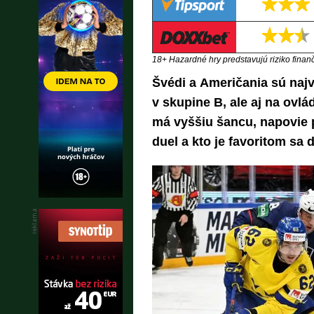
18+ Hazardné hry predstavujú riziko finančn
Švédi a Američania sú najv
v skupine B, ale aj na ovlá
má vyššiu šancu, napovie 
duel a kto je favoritom sa 