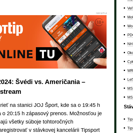
Veľ
Mo
Wor
PDC
NH
Oko
Cyk
W
Let
024: Švédi vs. Američania –
MS 
 stream
MS 
zrieť na stanici JOJ Šport, kde sa o 19:45 h
Stá
 o 20:15 h zápasový prenos. Možnosťou je
Tip
lajú všetky súboje tohtoročných
Tip
aregistrovať v stávkovej kancelárii Tipsport