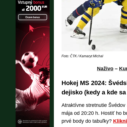
Foto: ČTK / Kamaryt Michal
Naživo
–
Kur
Hokej MS 2024: Švéds
dejisko (kedy a kde sa
Atraktívne stretnutie Švédov
mája od 20:20 h. Hostiť ho b
prvé body do tabuľky?
Klikn