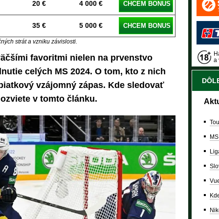
20 €
4 000 €
CHCEM BONUS
35 €
5 000 €
CHCEM BONUS
ých strát a vzniku závislosti.
Ha
äčšími favoritmi nielen na prvenstvo
a 
dnutie celých MS 2024. O tom, kto z nich
DÔLE
piatkový vzájomný zápas. Kde sledovať
dozviete v tomto článku.
Akt
Tou
MS
Lig
Slo
Vue
Kde
Nik