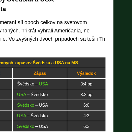
ta
meraní síl oboch celkov na svetovom
aných. Trikrát vyhrali Američania, no
ie. Vo zvyšných dvoch prípadoch sa tešili Tri
omných zápasov Švédska a USA na MS
ž
Zápas
Výsledok
Švédsko –
USA
3:4 pp
USA
– Švédsko
3:2 pp
Švédsko
– USA
6:0
USA
– Švédsko
4:3
Švédsko
– USA
6:2