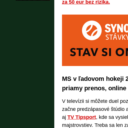
za 50 eur bez rizika.
MS v ľadovom hokeji 2
priamy prenos, online
V televízii si môžete duel po
začne predzápasové štúdio a
aj
TV Tipsport
, kde sa vysie
majstrovstiev. Treba sa len z