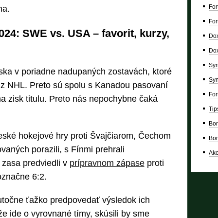
For
ma.
For
24: SWE vs. USA – favorit, kurzy,
Dox
Dox
Syn
eska v poriadne nadupaných zostavách, ktoré
Syn
i z NHL. Preto sú spolu s Kanadou pasovaní
For
na zisk titulu. Preto nás nepochybne čaká
Tip
Bon
České hokejové hry proti Švajčiarom, Čechom
Bon
ných porazili, s Fínmi prehrali
Ako
 zasa predviedli v
prípravnom zápase
proti
označne 6:2.
utočne ťažko predpovedať výsledok ich
e ide o vyrovnané tímy, skúsili by sme