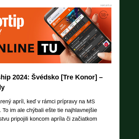
ip 2024: Švédsko [Tre Konor] –
dy
arený apríl, keď v rámci prípravy na MS
. To im ale chýbali ešte tie najhlavnejšie
tvu pripojili koncom apríla či začiatkom