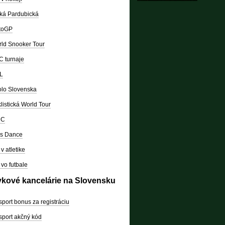
ká Pardubická
toGP
ld Snooker Tour
 turnaje
L
lo Slovenska
listická World Tour
RC
's Dance
v atletike
vo futbale
vkové kancelárie na Slovensku
sport bonus za registráciu
sport akčný kód