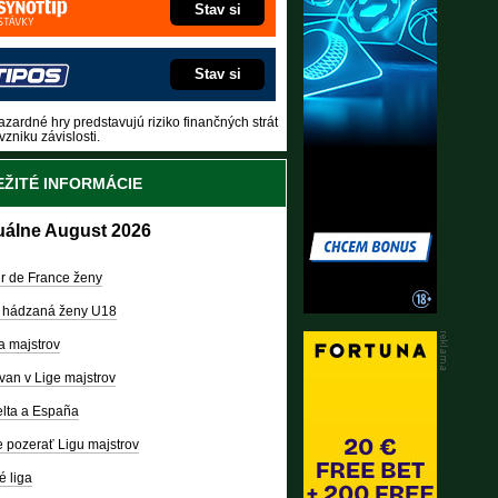
Stav si
Stav si
zardné hry predstavujú riziko finančných strát
vzniku závislosti.
ŽITÉ INFORMÁCIE
uálne August 2026
r de France ženy
 hádzaná ženy U18
a majstrov
van v Lige majstrov
lta a España
 pozerať Ligu majstrov
é liga