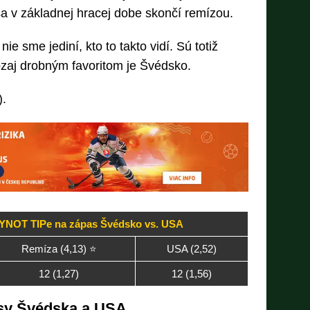
sa v základnej hracej dobe skončí remízou.
 sme jediní, kto to takto vidí. Sú totiž
zaj drobným favoritom je Švédsko.
.
SYNOT TIPe na zápas Švédsko vs. USA
Remíza (4,13) ⭐️
USA (2,52)
12 (1,27)
12 (1,56)
sy Švédska a USA