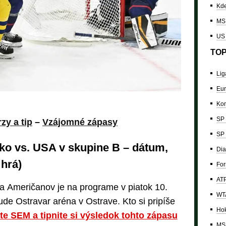
Kde
MS 
US
TOP
Lig
Eur
Kon
SP 
zy a tip
–
Vzájomné zápasy
SP 
ko vs. USA v skupine B – dátum,
Dia
 hrá)
For
ATP
 a Američanov je na programe v piatok 10.
WTA
ude Ostravar aréna v Ostrave. Kto si pripíše
Hok
ite SEM a tipnite si výsledok tohto zápasu
MS 