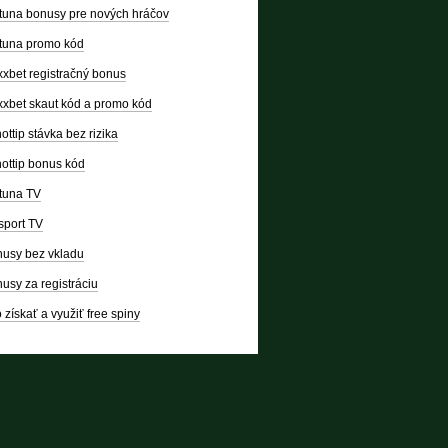
tuna bonusy pre nových hráčov
tuna promo kód
xbet registračný bonus
xbet skaut kód a promo kód
ottip stávka bez rizika
ottip bonus kód
tuna TV
sport TV
usy bez vkladu
usy za registráciu
 získať a využiť free spiny