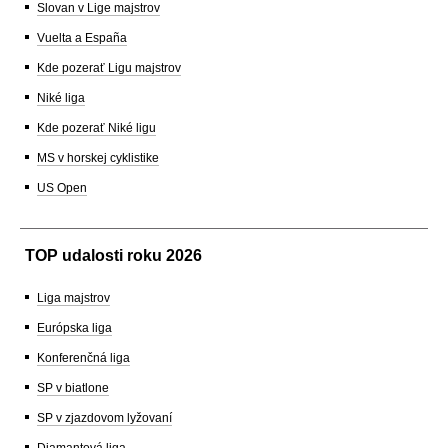
Slovan v Lige majstrov
Vuelta a España
Kde pozerať Ligu majstrov
Niké liga
Kde pozerať Niké ligu
MS v horskej cyklistike
US Open
TOP udalosti roku 2026
Liga majstrov
Európska liga
Konferenčná liga
SP v biatlone
SP v zjazdovom lyžovaní
Diamantová liga