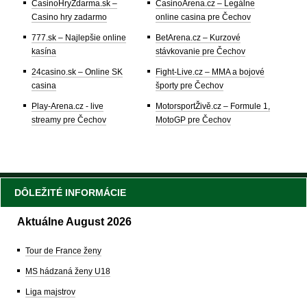
CasinoHryZdarma.sk –
CasinoArena.cz – Legálne
Casino hry zadarmo
online casina pre Čechov
777.sk – Najlepšie online
BetArena.cz – Kurzové
kasína
stávkovanie pre Čechov
24casino.sk – Online SK
Fight-Live.cz – MMA a bojové
casina
športy pre Čechov
Play-Arena.cz - live
MotorsportŽivě.cz – Formule 1,
streamy pre Čechov
MotoGP pre Čechov
DÔLEŽITÉ INFORMÁCIE
Aktuálne August 2026
Tour de France ženy
MS hádzaná ženy U18
Liga majstrov