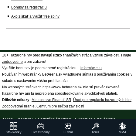
Bonusy za registráciu
Ako získať a využiť free spiny
18+ Hazardné hry predstavujú riziko finančných strát a vzniku závislosti.
Hrajte
zodpovedne
a pre zábavu!
Využitie bonusov je podmienené registráciou –
informácie tu
.
Používaním webstránky BetArena.sk vyjadrujete súhlas s používaním cookies v
súlade s nastavením vášho prehliadača.
Na webových stránkach https://www.betarena.sk/ nie sú prevádzkované
hazardné hry ani tu neprebieha sprostredkovanie akýchkoľvek platieb.
Dôležité odkazy:
Ministerstvo Financií SR
,
Úrad pre reguláciu hazardných hier
,
Zodpovedné hranie
,
Centrum pre liečbu závislostí
O nás
|
Kontakty
|
Redakčné štandardy
|
Podmienky používania
|
Spracovanie osobných údajov
|
18+ Zodpovedné hranie
| ©
Stávkovky
Livestreamy
Futbal
Tenis
MMA
GTO Solutions, s.r.o.