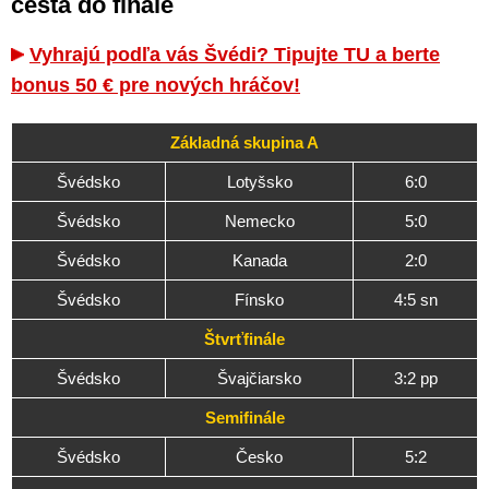
cesta do finále
Vyhrajú podľa vás Švédi? Tipujte TU a berte
bonus 50 € pre nových hráčov!
Základná skupina A
Švédsko
Lotyšsko
6:0
Švédsko
Nemecko
5:0
Švédsko
Kanada
2:0
Švédsko
Fínsko
4:5 sn
Štvrťfinále
Švédsko
Švajčiarsko
3:2 pp
Semifinále
Švédsko
Česko
5:2