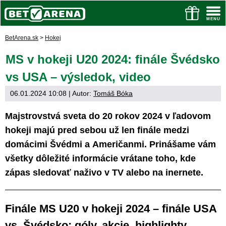
BetArena.sk
>
Hokej
MS v hokeji U20 2024: finále Švédsko
vs USA – výsledok, video
06.01.2024 10:08
| Autor:
Tomáš Bóka
Majstrovstvá sveta do 20 rokov 2024 v ľadovom
hokeji majú pred sebou už len finále medzi
domácimi Švédmi a Američanmi. Prinášame vám
všetky dôležité informácie vrátane toho, kde
zápas sledovať naživo v TV alebo na inernete.
Finále MS U20 v hokeji 2024 – finále USA
vs. Švédsko: góly, akcie, highlighty