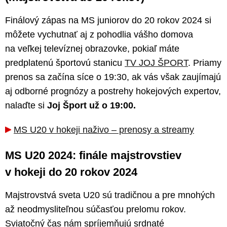
Finálový zápas na MS juniorov do 20 rokov 2024 si
môžete vychutnať aj z pohodlia vášho domova
na veľkej televíznej obrazovke, pokiaľ máte
predplatenú športovú stanicu
TV JOJ ŠPORT
. Priamy
prenos sa začína síce o 19:30, ak vás však zaujímajú
aj odborné prognózy a postrehy hokejových expertov,
nalaďte si
Joj Šport už o 19:00.
MS U20 v hokeji naživo – prenosy a streamy
MS U20 2024: finále majstrovstiev
v hokeji do 20 rokov 2024
Majstrovstvá sveta U20 sú tradičnou a pre mnohých
až neodmysliteľnou súčasťou prelomu rokov.
Sviatočný čas nám spríjemňujú srdnaté