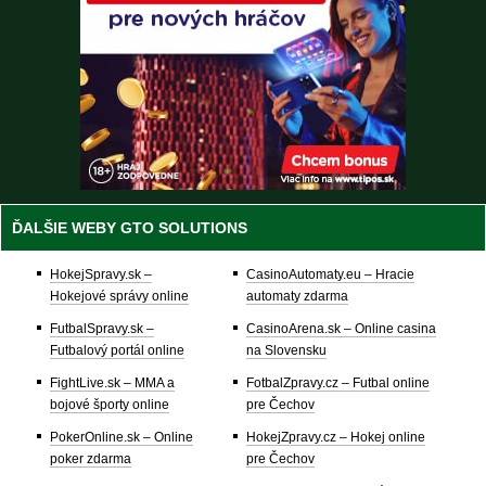
ĎALŠIE WEBY GTO SOLUTIONS
HokejSpravy.sk –
CasinoAutomaty.eu – Hracie
Hokejové správy online
automaty zdarma
FutbalSpravy.sk –
CasinoArena.sk – Online casina
Futbalový portál online
na Slovensku
FightLive.sk – MMA a
FotbalZpravy.cz – Futbal online
bojové športy online
pre Čechov
PokerOnline.sk – Online
HokejZpravy.cz – Hokej online
poker zdarma
pre Čechov