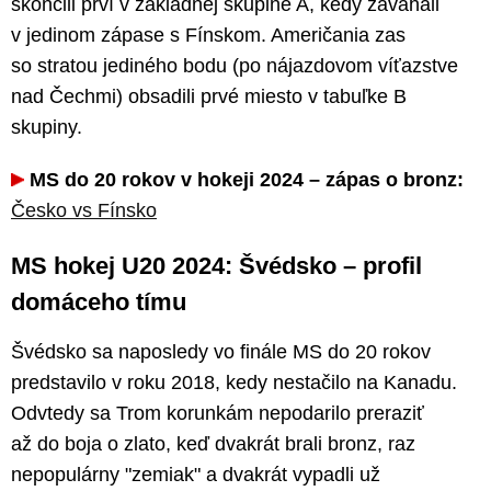
skončili prví v základnej skupine A, kedy zaváhali
v jedinom zápase s Fínskom. Američania zas
so stratou jediného bodu (po nájazdovom víťazstve
nad Čechmi) obsadili prvé miesto v tabuľke B
skupiny.
MS do 20 rokov v hokeji 2024 – zápas o bronz:
Česko vs Fínsko
MS hokej U20 2024: Švédsko – profil
domáceho tímu
Švédsko sa naposledy vo finále MS do 20 rokov
predstavilo v roku 2018, kedy nestačilo na Kanadu.
Odvtedy sa Trom korunkám nepodarilo preraziť
až do boja o zlato, keď dvakrát brali bronz, raz
nepopulárny "zemiak" a dvakrát vypadli už