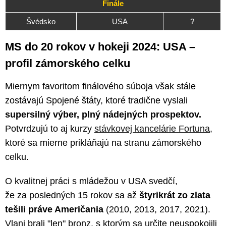
Finále
Švédsko
USA
?
MS do 20 rokov v hokeji 2024: USA –
profil zámorského celku
Miernym favoritom finálového súboja však stále
zostávajú Spojené štáty, ktoré tradične vyslali
supersilný výber, plný nádejných prospektov.
Potvrdzujú to aj kurzy
stávkovej kancelárie Fortuna
,
ktoré sa mierne prikláňajú na stranu zámorského
celku.
O kvalitnej práci s mládežou v USA svedčí,
že za posledných 15 rokov sa až
štyrikrát zo zlata
tešili práve Američania
(2010, 2013, 2017, 2021).
Vlani brali "len" bronz, s ktorým sa určite neuspokojili