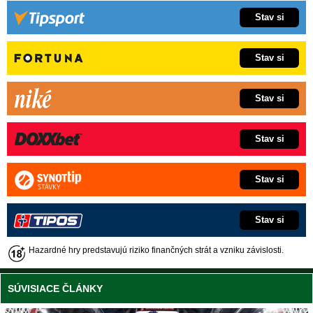
Stav si
Stav si
Stav si
Stav si
Stav si
Stav si
Hazardné hry predstavujú riziko finančných strát a vzniku závislosti.
SÚVISIACE ČLÁNKY