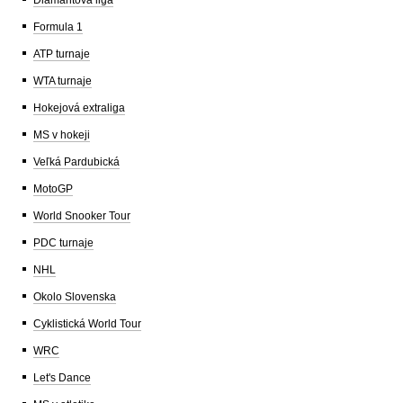
Formula 1
ATP turnaje
WTA turnaje
Hokejová extraliga
MS v hokeji
Veľká Pardubická
MotoGP
World Snooker Tour
PDC turnaje
NHL
Okolo Slovenska
Cyklistická World Tour
WRC
Let's Dance