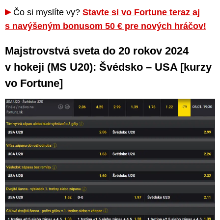
Čo si myslíte vy?
Stavte si vo Fortune teraz aj
s navýšeným bonusom 50 € pre nových hráčov!
Majstrovstvá sveta do 20 rokov 2024
v hokeji (MS U20): Švédsko – USA [kurzy
vo Fortune]