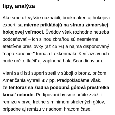
tipy, analýza
Ako sme už vyššie naznačili, bookmakeri aj hokejoví
experti sa
mierne prikláňajú na stranu zámorskej
hokejovej veľmoci.
Švédov však rozhodne netreba
podceňovať – ich silnou zbraňou sú nesmierne
efektívne presilovky (až 45 %) a najmä disponovaný
"capo kanonier" turnaja Lekkerimäki. K víťazstvu ich
bude určite tlačiť aj zaplnená hala Scandinavium.
Vlani sa tí istí súperi stretli v súboji o bronz, pričom
Američania vyhrali 8:7 pp. Predpokladáme však,
že
tentoraz sa žiadna podobná gólová prestrelka
konať nebude.
Pri tipovaní by sme určite zvážili
remízu v prvej tretine s minimom strelených gólov,
prípadne aj remízu v riadnom hracom čase.