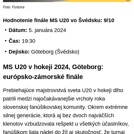
Foto: Fortuna
Hodnotenie finále MS U20 vo Švédsku: 9/10
Dátum:
5. januára 2024
Čas:
19:30
Dejisko:
Göteborg (Švédsko)
MS U20 v hokeji 2024, Göteborg:
európsko-zámorské finále
Prebiehajúce majstrovstvá sveta U20 v hokeji dlho
patrili medzi najočakávanejšie vrcholy roka
slovenskej fanúšikovskej komunity. Okrem extrémne
silnej generácie, ktorá aj bez dvoch najväčších
klenotov vzbudzovala rešpekt u všetkých účastníkov,
fanúšikom liala nádej do žíl aj skutočnosť, že turnaj