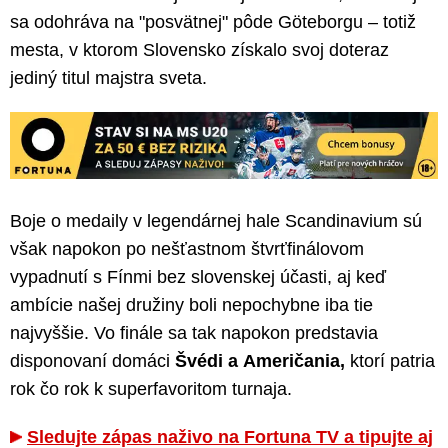
sa odohráva na "posvätnej" pôde Göteborgu – totiž
mesta, v ktorom Slovensko získalo svoj doteraz
jediný titul majstra sveta.
Boje o medaily v legendárnej hale Scandinavium sú
však napokon po nešťastnom štvrťfinálovom
vypadnutí s Fínmi bez slovenskej účasti, aj keď
ambície našej družiny boli nepochybne iba tie
najvyššie. Vo finále sa tak napokon predstavia
disponovaní domáci
Švédi a Američania,
ktorí patria
rok čo rok k superfavoritom turnaja.
Sledujte zápas naživo na Fortuna TV a tipujte aj