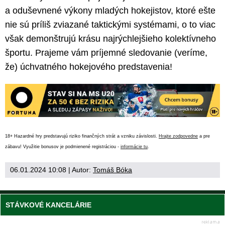
a oduševnené výkony mladých hokejistov, ktoré ešte
nie sú príliš zviazané taktickými systémami, o to viac
však demonštrujú krásu najrýchlejšieho kolektívneho
športu. Prajeme vám príjemné sledovanie (veríme,
že) úchvatného hokejového predstavenia!
18+ Hazardné hry predstavujú riziko finančných strát a vzniku závislosti.
Hrajte zodpovedne
a pre
zábavu! Využitie bonusov je podmienené registráciou -
informácie tu
.
06.01.2024 10:08
| Autor:
Tomáš Bóka
STÁVKOVÉ KANCELÁRIE