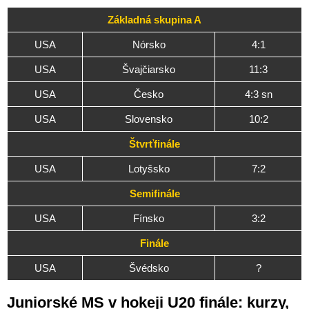
Základná skupina A
USA
Nórsko
4:1
USA
Švajčiarsko
11:3
USA
Česko
4:3 sn
USA
Slovensko
10:2
Štvrťfinále
USA
Lotyšsko
7:2
Semifinále
USA
Fínsko
3:2
Finále
USA
Švédsko
?
Juniorské MS v hokeji U20 finále: kurzy,