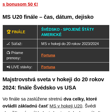
s bonusom 50 €!
MS U20 finále – čas, dátum, dejisko
ŠVÉDSKO - SPOJENÉ ŠTÁTY
🏆 FINÁLE
AMERICKÉ
🏒 Súťaž:
MS v hokeji do 20 rokov 2023/2024
📺 Priame
Fortuna
prenosy:
📲 LIVE stávky:
Fortuna
Majstrovstvá sveta v hokeji do 20 rokov
2024: finále Švédsko vs USA
Vo finále sa zaslúžene stretnú
dva celky, ktoré
ovládli základnú časť
MS v hokeji U20
. Švédi