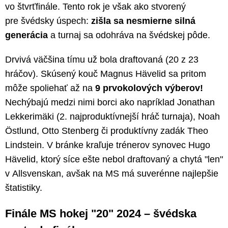
vo štvrťfinále. Tento rok je však ako stvorený
pre švédsky úspech:
zišla sa nesmierne silná
generácia
a turnaj sa odohráva na švédskej pôde.
Drvivá väčšina tímu už bola draftovaná (20 z 23
hráčov). Skúsený kouč Magnus Hävelid sa pritom
môže spoliehať až na
9 prvokolových výberov!
Nechýbajú medzi nimi borci ako napríklad Jonathan
Lekkerimäki (2. najproduktívnejší hráč turnaja), Noah
Östlund, Otto Stenberg či produktívny zadák Theo
Lindstein. V bránke kraľuje trénerov synovec Hugo
Hävelid, ktorý síce ešte nebol draftovaný a chytá "len"
v Allsvenskan, avšak na MS má suverénne najlepšie
štatistiky.
Finále MS hokej "20" 2024 – švédska