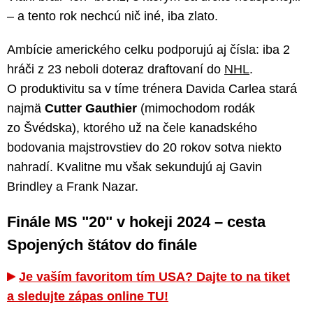
– a tento rok nechcú nič iné, iba zlato.
Ambície amerického celku podporujú aj čísla: iba 2
hráči z 23 neboli doteraz draftovaní do
NHL
.
O produktivitu sa v tíme trénera Davida Carlea stará
najmä
Cutter Gauthier
(mimochodom rodák
zo Švédska), ktorého už na čele kanadského
bodovania majstrovstiev do 20 rokov sotva niekto
nahradí. Kvalitne mu však sekundujú aj Gavin
Brindley a Frank Nazar.
Finále MS "20" v hokeji 2024 – cesta
Spojených štátov do finále
Je vaším favoritom tím USA? Dajte to na tiket
a sledujte zápas online TU!