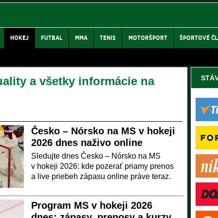
HOKEJ
FUTBAL
MMA
TENIS
MOTORŠPORT
ŠPORTOVÉ Č
STÁ
ality a všetky informácie na
Česko – Nórsko na MS v hokeji
2026 dnes naživo online
Sledujte dnes Česko – Nórsko na MS
v hokeji 2026: kde pozerať priamy prenos
a live priebeh zápasu online práve teraz.
Program MS v hokeji 2026
dnes: zápasy, prenosy a kurzy