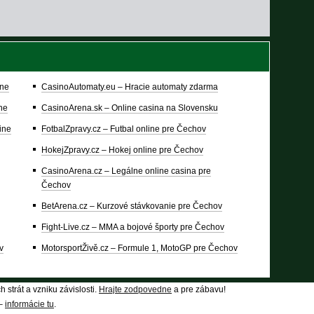
ine
CasinoAutomaty.eu – Hracie automaty zdarma
ine
CasinoArena.sk – Online casina na Slovensku
ine
FotbalZpravy.cz – Futbal online pre Čechov
HokejZpravy.cz – Hokej online pre Čechov
CasinoArena.cz – Legálne online casina pre
Čechov
BetArena.cz – Kurzové stávkovanie pre Čechov
Fight-Live.cz – MMA a bojové športy pre Čechov
v
MotorsportŽivě.cz – Formule 1, MotoGP pre Čechov
 strát a vzniku závislosti.
Hrajte zodpovedne
a pre zábavu!
 –
informácie tu
.