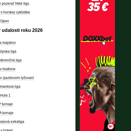
 pozerať Niké ligu
v horskej cyklistike
 Open
 udalosti roku 2026
a majstrov
ópska liga
ferenčná liga
v biatlone
v zjazdovom lyžovaní
mantová liga
mula 1
 turnaje
 turnaje
ejová extraliga
v hokeji