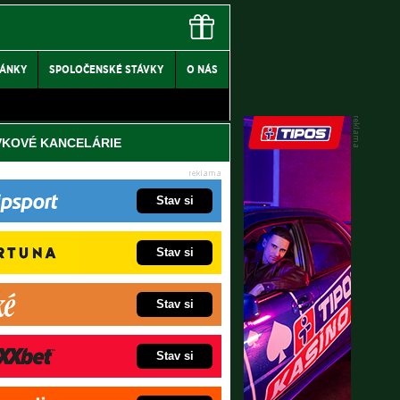
LÁNKY
SPOLOČENSKÉ STÁVKY
O NÁS
VKOVÉ KANCELÁRIE
Stav si
Stav si
Stav si
Stav si