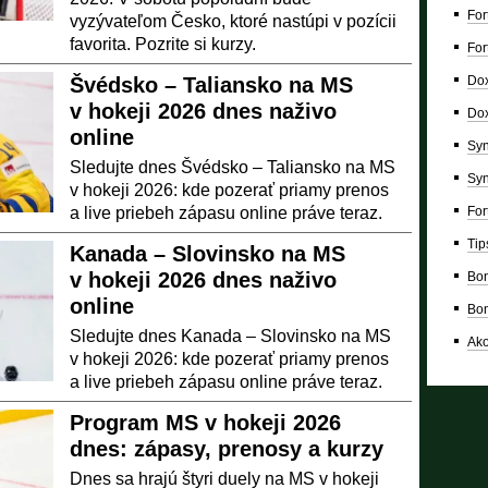
For
vyzývateľom Česko, ktoré nastúpi v pozícii
favorita. Pozrite si kurzy.
For
Švédsko – Taliansko na MS
Dox
v hokeji 2026 dnes naživo
Dox
online
Syn
Sledujte dnes Švédsko – Taliansko na MS
Syn
v hokeji 2026: kde pozerať priamy prenos
a live priebeh zápasu online práve teraz.
For
Tip
Kanada – Slovinsko na MS
v hokeji 2026 dnes naživo
Bon
online
Bon
Sledujte dnes Kanada – Slovinsko na MS
Ako
v hokeji 2026: kde pozerať priamy prenos
a live priebeh zápasu online práve teraz.
Program MS v hokeji 2026
dnes: zápasy, prenosy a kurzy
Dnes sa hrajú štyri duely na MS v hokeji