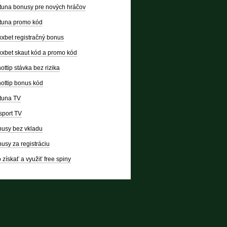
tuna bonusy pre nových hráčov
tuna promo kód
xbet registračný bonus
xbet skaut kód a promo kód
ottip stávka bez rizika
ottip bonus kód
tuna TV
sport TV
usy bez vkladu
usy za registráciu
 získať a využiť free spiny