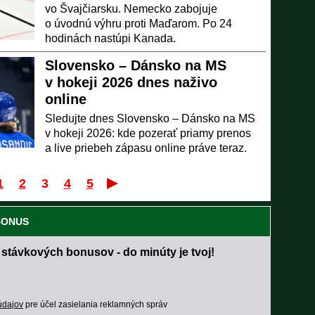
vo Švajčiarsku. Nemecko zabojuje
o úvodnú výhru proti Maďarom. Po 24
hodinách nastúpi Kanada.
Slovensko – Dánsko na MS
v hokeji 2026 dnes naživo
online
Sledujte dnes Slovensko – Dánsko na MS
v hokeji 2026: kde pozerať priamy prenos
a live priebeh zápasu online práve teraz.
1
2
3
4
5
Prvý
Posledný
 BONUS
 stávkových bonusov - do minúty je tvoj!
údajov
pre účel zasielania reklamných správ