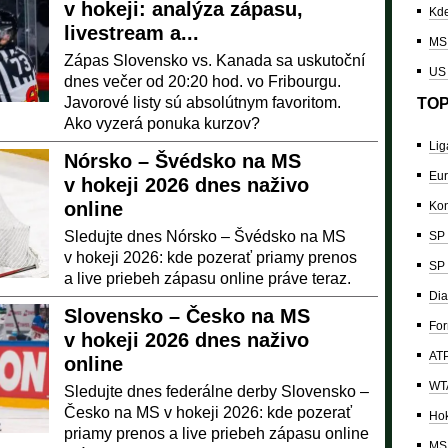
v hokeji: analýza zápasu,
Kde
livestream a...
MS 
Zápas Slovensko vs. Kanada sa uskutoční
US
dnes večer od 20:20 hod. vo Fribourgu.
Javorové listy sú absolútnym favoritom.
TOP
Ako vyzerá ponuka kurzov?
Lig
Nórsko – Švédsko na MS
Eur
v hokeji 2026 dnes naživo
online
Kon
Sledujte dnes Nórsko – Švédsko na MS
SP 
v hokeji 2026: kde pozerať priamy prenos
SP 
a live priebeh zápasu online práve teraz.
Dia
Slovensko – Česko na MS
For
v hokeji 2026 dnes naživo
ATP
online
WTA
Sledujte dnes federálne derby Slovensko –
Česko na MS v hokeji 2026: kde pozerať
Hok
priamy prenos a live priebeh zápasu online
MS 