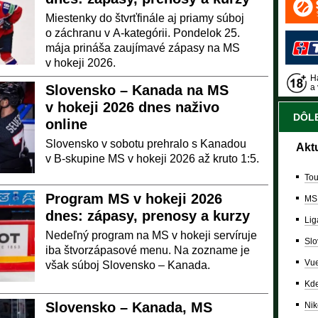
Miestenky do štvrťfinále aj priamy súboj
o záchranu v A-kategórii. Pondelok 25.
mája prináša zaujímavé zápasy na MS
v hokeji 2026.
Ha
Slovensko – Kanada na MS
a 
v hokeji 2026 dnes naživo
DÔLE
online
Slovensko v sobotu prehralo s Kanadou
Akt
v B-skupine MS v hokeji 2026 až kruto 1:5.
Tou
Program MS v hokeji 2026
MS
dnes: zápasy, prenosy a kurzy
Lig
Nedeľný program na MS v hokeji servíruje
Slo
iba štvorzápasové menu. Na zozname je
Vue
však súboj Slovensko – Kanada.
Kde
Slovensko – Kanada, MS
Nik