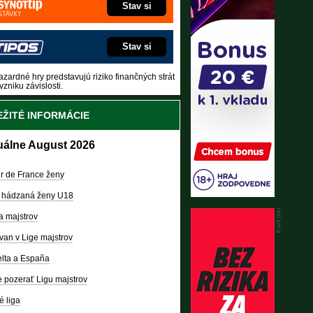
Stav si
Stav si
zardné hry predstavujú riziko finančných strát
vzniku závislosti.
ŽITÉ INFORMÁCIE
uálne August 2026
r de France ženy
 hádzaná ženy U18
a majstrov
van v Lige majstrov
lta a España
 pozerať Ligu majstrov
é liga