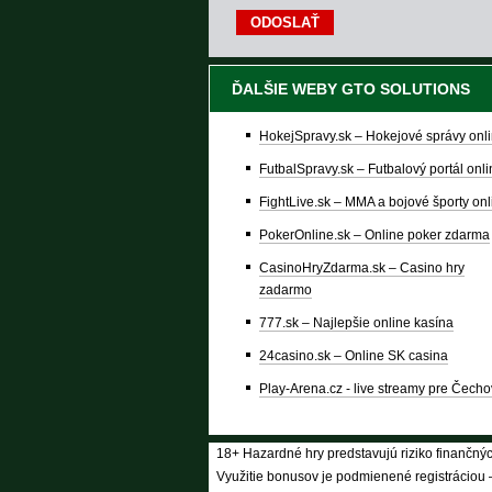
ĎALŠIE WEBY GTO SOLUTIONS
HokejSpravy.sk – Hokejové správy onl
FutbalSpravy.sk – Futbalový portál onl
FightLive.sk – MMA a bojové športy onl
PokerOnline.sk – Online poker zdarma
CasinoHryZdarma.sk – Casino hry
zadarmo
777.sk – Najlepšie online kasína
24casino.sk – Online SK casina
Play-Arena.cz - live streamy pre Čecho
18+ Hazardné hry predstavujú riziko finančných
Využitie bonusov je podmienené registráciou