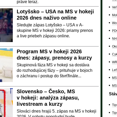
práve teraz.
Veľ
Lotyšsko – USA na MS v hokeji
Mo
2026 dnes naživo online
Wor
Sledujte zápas Lotyšsko – USA v A-
skupine MS v hokeji 2026: priamy prenos
PDC
a live priebeh zápasu online.
NH
Oko
Program MS v hokeji 2026
Cyk
dnes: zápasy, prenosy a kurzy
W
Skupinová fáza MS v hokeji sa dostáva
do rozhodujúcej fázy – prituhuje v bojoch
Let
o záchranu i postup do štvrťfinále...
MS 
MS 
Slovensko – Česko, MS
Stá
v hokeji: analýza zápasu,
livestream a kurzy
Tip
Slováci dnes hrajú 5. zápas na MS v hokeji
Tip
2026. V sobotu popoludní bude