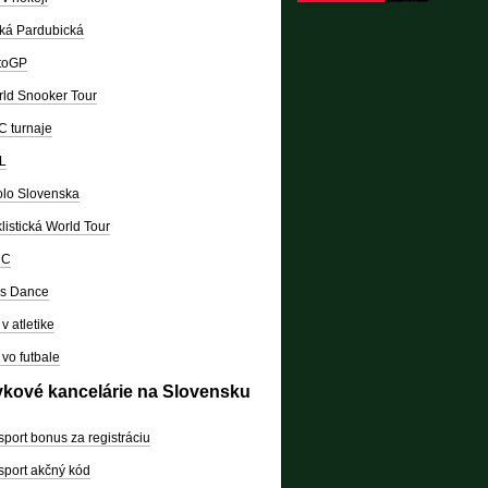
ká Pardubická
toGP
ld Snooker Tour
 turnaje
L
lo Slovenska
listická World Tour
RC
's Dance
v atletike
vo futbale
vkové kancelárie na Slovensku
sport bonus za registráciu
sport akčný kód