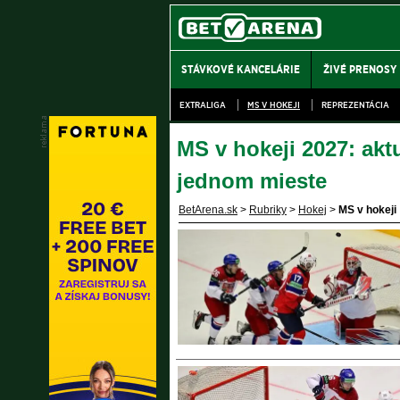
STÁVKOVÉ KANCELÁRIE
ŽIVÉ PRENOSY
EXTRALIGA
MS V HOKEJI
REPREZENTÁCIA
MS v hokeji 2027: aktu
jednom mieste
BetArena.sk
>
Rubriky
>
Hokej
>
MS v hokeji