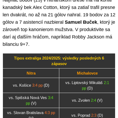
Najviac bodov (23) v nitrianskom drese má na konte
kanadský bek Alex Cotton, ktorý sa zatiaľ trafil presne
len dvakrát, no až na 21 gólov nahral. 19 bodov za 12
gólov a 7 asistencií nazbieral
Samuel Buček
, ktorý je
zároveň top kanonierom mužstva. V produktivite sa
darí aj ďalším hráčom, napríklad Robby Jackson má
bilanciu 9+7.
Tipos extraliga 2024/2025: výsledky posledných 6
zápasov
Nitra
Michalovce
vs. Liptovský Mikuláš
2:1
vs. Košice
3:4 pp
(D)
pp
(D)
vs. Spišská Nová Ves
3:4
vs. Zvolen
2:4
(V)
pp
(V)
vs. Slovan Bratislava
4:3 pp
vs. Poprad
2:3
(D)