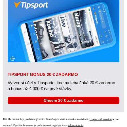
TIPSPORT BONUS 20 € ZADARMO
Vytvor si účet v Tipsporte, kde na teba čaká 20 € zadarmo
a bonus až 4 000 € na prvé stávky.
Chcem 20 € zadarmo
18+ Hazardné hry predstavujú riziko finančných strát a vzniku závislosti.
Hrajte zodpovedne
a pre
zábavu! Využitie bonusov je podmienené registráciou -
informácie tu
.