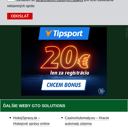
Súhlasím so
spracovaním osobných údajov
pre účel zasielania
reklamných správ
ĎALŠIE WEBY GTO SOLUTIONS
HokejSpravy.sk –
CasinoAutomaty.eu – Hracie
Hokejové správy online
automaty zdarma