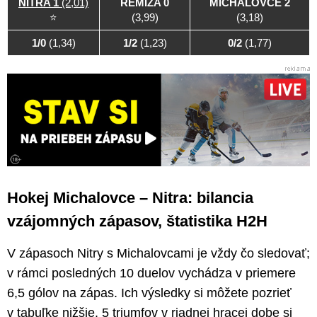
NITRA 1
(2,01)
REMÍZA 0
MICHALOVCE 2
⭐
(3,99)
(3,18)
1/0
(1,34)
1/2
(1,23)
0/2
(1,77)
Hokej Michalovce – Nitra: bilancia
vzájomných zápasov, štatistika H2H
V zápasoch Nitry s Michalovcami je vždy čo sledovať;
v rámci posledných 10 duelov vychádza v priemere
6,5 gólov na zápas. Ich výsledky si môžete pozrieť
v tabuľke nižšie. 5 triumfov v riadnej hracej dobe si