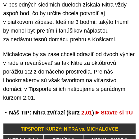
V posledných siedmich dueloch získala Nitra vždy
aspoň bod, čo by určite chcela potvrdiť aj
v piatkovom zápase. Ideálne 3 bodmi; takýto triumf
by mohol byť pre tím i fanúšikov náplasťou
za nedávnu tesnú domácu prehru s Košicami.
Michalovce by sa zase chceli odraziť od dvoch výhier
v rade a revanšovať sa tak Nitre za októbrovú
porážku 1:2 z domáceho prostredia. Pre nás
i bookmakerov sú však favoritom na víťazstvo
domáci; v Tipsporte si ich natipujeme s parádnym
kurzom 2,01.
Náš TIP: Nitra zvíťazí (kurz
2,01
)
Stavte si TU
TIPSPORT KURZY: NITRA vs. MICHALOVCE