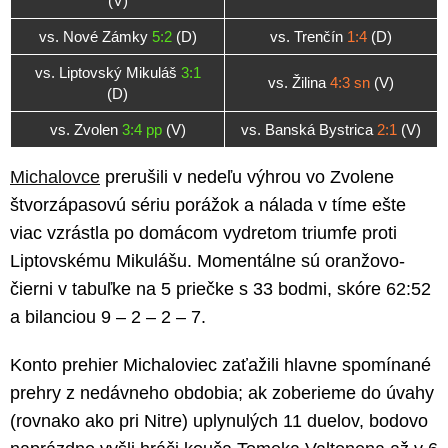
(V)
vs. Nové Zámky
5:2
(D)
vs. Trenčín
1:4
(D)
vs. Liptovský Mikuláš
3:1
vs. Žilina
4:3 sn
(V)
(D)
vs. Zvolen
3:4 pp
(V)
vs. Banská Bystrica
2:1
(V)
Michalovce
prerušili v nedeľu výhrou vo Zvolene
štvorzápasovú sériu porážok a nálada v tíme ešte
viac vzrástla po domácom vydretom triumfe proti
Liptovskému Mikulášu. Momentálne sú oranžovo-
čierni v tabuľke na 5 priečke s 33 bodmi, skóre 62:52
a bilanciou 9 – 2 – 2 – 7.
Konto prehier Michaloviec zaťažili hlavne spomínané
prehry z nedávneho obdobia; ak zoberieme do úvahy
(rovnako ako pri Nitre) uplynulých 11 duelov, bodovo