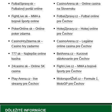
FutbalSpravy.sk –
CasinoArena.sk – Online casina
Futbalový portál online
na Slovensku
FightLive.sk – MMA a
FotbalZpravy.cz – Futbal online
bojové športy online
pre Čechov
PokerOnline.sk – Online
HokejZpravy.cz – Hokej online
poker zdarma
pre Čechov
CasinoHryZdarma.sk –
CasinoArena.cz – Legálne
Casino hry zadarmo
online casina pre Čechov
777.sk – Najlepšie online
BetArena.cz – Kurzové
kasína
stávkovanie pre Čechov
24casino.sk – Online SK
Fight-Live.cz – MMA a bojové
casina
športy pre Čechov
Play-Arena.cz - live
MotorsportŽivě.cz – Formule 1,
streamy pre Čechov
MotoGP pre Čechov
DÔLEŽITÉ INFORMÁCIE