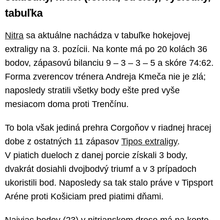
tabuľka
Nitra
sa aktuálne nachádza v tabuľke hokejovej
extraligy na 3. pozícii. Na konte má po 20 kolách 36
bodov, zápasovú bilanciu 9 – 3 – 3 – 5 a skóre 74:62.
Forma zverencov trénera Andreja Kmeča nie je zlá;
naposledy stratili všetky body ešte pred vyše
mesiacom doma proti Trenčínu.
To bola však jediná prehra Corgoňov v riadnej hracej
dobe z ostatných 11 zápasov
Tipos extraligy
.
V piatich dueloch z danej porcie získali 3 body,
dvakrát dosiahli dvojbodvý triumf a v 3 prípadoch
ukoristili bod. Naposledy sa tak stalo práve v Tipsport
Aréne proti Košiciam pred piatimi dňami.