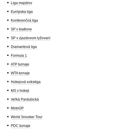
Liga majstrov
Európska liga
Konferenčná liga
SP v biatlone
SP v zjazdovom lyžovaní
Diamantová liga
Formula 1
ATP turnaje
WTA turnaje
Hokejová extraliga
MS v hokeji
Veľká Pardubická
MotoGP
World Snooker Tour
PDC turnaje