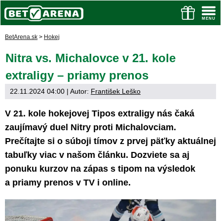
BetArena.sk
>
Hokej
Nitra vs. Michalovce v 21. kole
extraligy – priamy prenos
22.11.2024 04:00
| Autor:
František Leško
V 21. kole hokejovej Tipos extraligy nás čaká
zaujímavý duel Nitry proti Michalovciam.
Prečítajte si o súboji tímov z prvej päťky aktuálnej
tabuľky viac v našom článku. Dozviete sa aj
ponuku kurzov na zápas s tipom na výsledok
a priamy prenos v TV i online.