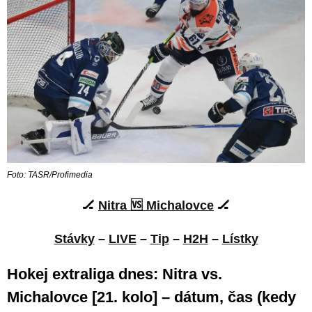
Foto: TASR/Profimedia
🏒
Nitra 🆚 Michalovce
🏒
Stávky
–
LIVE
–
Tip
–
H2H
–
Lístky
Hokej extraliga dnes: Nitra vs.
Michalovce [21. kolo] – dátum, čas (kedy