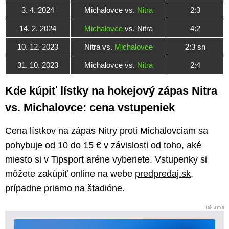
3. 4. 2024
Michalovce vs.
Nitra
2:3
14. 2. 2024
Michalovce
vs. Nitra
4:2
10. 12. 2023
Nitra vs.
Michalovce
2:3 sn
31. 10. 2023
Michalovce vs.
Nitra
2:4
Kde kúpiť lístky na hokejový zápas Nitra
vs. Michalovce: cena vstupeniek
Cena lístkov na zápas Nitry proti Michalovciam sa
pohybuje od 10 do 15 € v závislosti od toho, aké
miesto si v Tipsport aréne vyberiete. Vstupenky si
môžete zakúpiť online na webe
predpredaj.sk
,
prípadne priamo na štadióne.