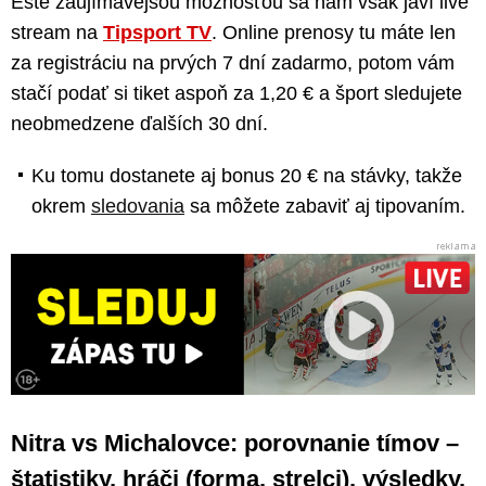
Ešte zaujímavejšou možnosťou sa nám však javí live
stream na
Tipsport TV
. Online prenosy tu máte len
za registráciu na prvých 7 dní zadarmo, potom vám
stačí podať si tiket aspoň za 1,20 € a šport sledujete
neobmedzene ďalších 30 dní.
Ku tomu dostanete aj bonus 20 € na stávky, takže
okrem
sledovania
sa môžete zabaviť aj tipovaním.
Nitra vs Michalovce: porovnanie tímov –
štatistiky, hráči (forma, strelci), výsledky,