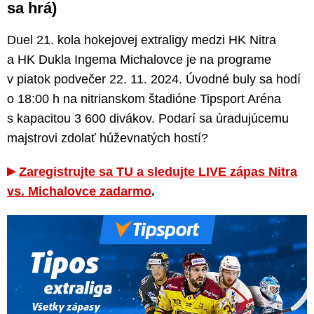
sa hrá)
Duel 21. kola hokejovej extraligy medzi HK Nitra
a HK Dukla Ingema Michalovce je na programe
v piatok podvečer 22. 11. 2024. Úvodné buly sa hodí
o 18:00 h na nitrianskom štadióne Tipsport Aréna
s kapacitou 3 600 divákov. Podarí sa úradujúcemu
majstrovi zdolať húževnatých hostí?
Zaregistrujte sa TU a sledujte LIVE zápas Nitra
vs. Michalovce zadarmo
.