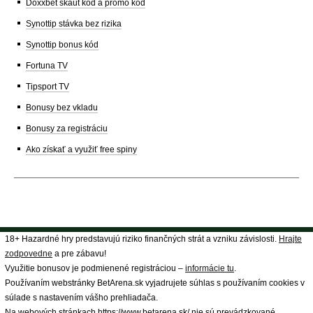
Doxxbet skaut kód a promo kód
Synottip stávka bez rizika
Synottip bonus kód
Fortuna TV
Tipsport TV
Bonusy bez vkladu
Bonusy za registráciu
Ako získať a využiť free spiny
18+ Hazardné hry predstavujú riziko finančných strát a vzniku závislosti.
Hrajte
zodpovedne
a pre zábavu!
Využitie bonusov je podmienené registráciou –
informácie tu
.
Používaním webstránky BetArena.sk vyjadrujete súhlas s používaním cookies v
súlade s nastavením vášho prehliadača.
Na webových stránkach https://www.betarena.sk/ nie sú prevádzkované