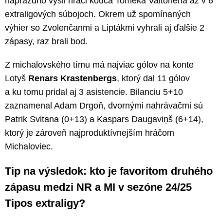
naprázdno vyšli hráči kouča Tomeka Valtonena až v 6
extraligových súbojoch. Okrem už spomínaných
výhier so Zvolenčanmi a Liptákmi vyhrali aj ďalšie 2
zápasy, raz brali bod.
Z michalovského tímu má najviac gólov na konte
Lotyš
Renars Krastenbergs
, ktorý dal 11 gólov
a ku tomu pridal aj 3 asistencie. Bilanciu 5+10
zaznamenal Adam Drgoň, dvornými nahrávačmi sú
Patrik Svitana (0+13) a Kaspars Daugaviņš (6+14),
ktorý je zároveň najproduktívnejším hráčom
Michaloviec.
Tip na výsledok: kto je favoritom druhého
zápasu medzi NR a MI v sezóne 24/25
Tipos extraligy?