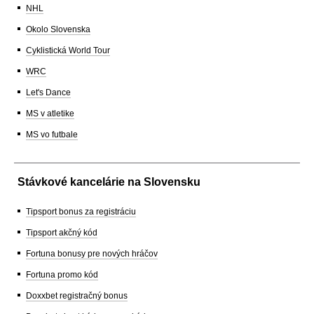
NHL
Okolo Slovenska
Cyklistická World Tour
WRC
Let's Dance
MS v atletike
MS vo futbale
Stávkové kancelárie na Slovensku
Tipsport bonus za registráciu
Tipsport akčný kód
Fortuna bonusy pre nových hráčov
Fortuna promo kód
Doxxbet registračný bonus