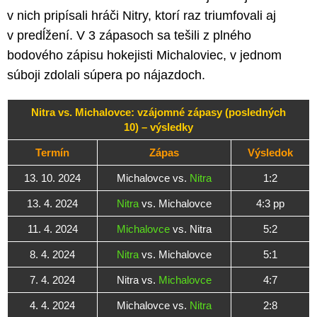
v nich pripísali hráči Nitry, ktorí raz triumfovali aj
v predĺžení. V 3 zápasoch sa tešili z plného
bodového zápisu hokejisti Michaloviec, v jednom
súboji zdolali súpera po nájazdoch.
Nitra vs. Michalovce: vzájomné zápasy (posledných
10) – výsledky
Termín
Zápas
Výsledok
13. 10. 2024
Michalovce vs.
Nitra
1:2
13. 4. 2024
Nitra
vs. Michalovce
4:3 pp
11. 4. 2024
Michalovce
vs. Nitra
5:2
8. 4. 2024
Nitra
vs. Michalovce
5:1
7. 4. 2024
Nitra vs.
Michalovce
4:7
4. 4. 2024
Michalovce vs.
Nitra
2:8