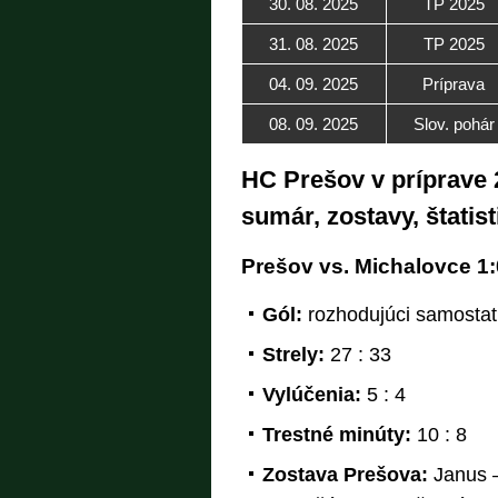
30. 08. 2025
TP 2025
31. 08. 2025
TP 2025
04. 09. 2025
Príprava
08. 09. 2025
Slov. pohár
HC Prešov v príprave 2
sumár, zostavy, štatist
Prešov vs. Michalovce 1:0 
Gól:
rozhodujúci samostat
Strely:
27 : 33
Vylúčenia:
5 : 4
Trestné minúty:
10 : 8
Zostava Prešova:
Janus 