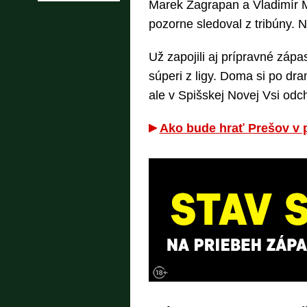
Marek Zagrapan a Vladimír Mi
pozorne sledoval z tribúny. 
Už zapojili aj prípravné zápa
súperi z ligy. Doma si po dr
ale v Spišskej Novej Vsi odc
Ako bude hrať Prešov v p