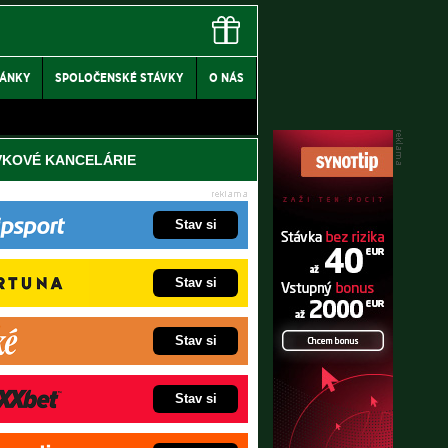
LÁNKY
SPOLOČENSKÉ STÁVKY
O NÁS
VKOVÉ KANCELÁRIE
Stav si
Stav si
Stav si
Stav si