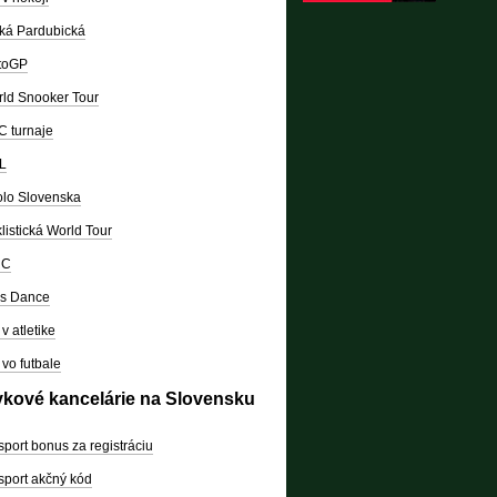
ká Pardubická
toGP
ld Snooker Tour
 turnaje
L
lo Slovenska
listická World Tour
RC
's Dance
v atletike
vo futbale
vkové kancelárie na Slovensku
sport bonus za registráciu
sport akčný kód