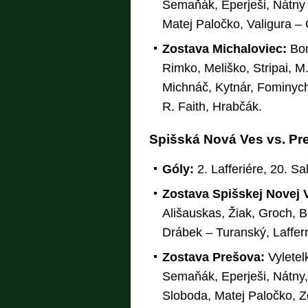
Semaňák, Eperješi, Nátny 
Matej Paločko, Valigura – 
Zostava Michaloviec:
Bor
Rimko, Meliško, Stripai, M
Michnáč, Kytnár, Fominych
R. Faith, Hrabčák.
Spišská Nová Ves vs. Preš
Góly:
2. Lafferiére, 20. Sal
Zostava Spišskej Novej 
Ališauskas, Žiak, Groch, B
Drábek – Turanský, Lafferr
Zostava Prešova:
Vyletel
Semaňák, Eperješi, Nátny,
Sloboda, Matej Paločko, Zö