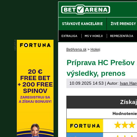
STÁVKOVÉ KANCELÁRIE
ŽIVÉ PRENOSY
EXTRALIGA
MS V HOKEJI
REPREZENTÁCIA
BetArena.sk
>
Hokej
Príprava HC Prešov 
výsledky, prenos
10.09.2025 14:53
| Autor:
Ivan Har
Získa
Hodnotenie