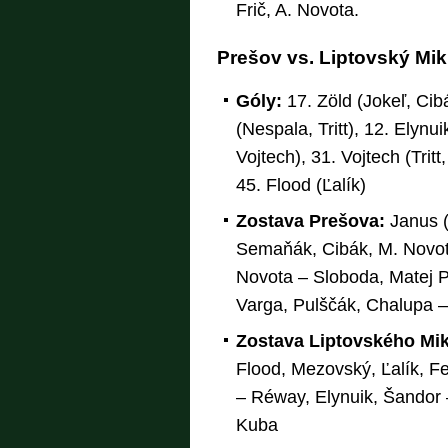
Frič, A. Novota.
Prešov vs. Liptovský Mikul
Góly:
17. Zöld (Jokeľ, Cib
(Nespala, Tritt), 12. Elynu
Vojtech), 31. Vojtech (Trit
45. Flood (Ľalík)
Zostava Prešova:
Janus (
Semaňák, Cibák, M. Novot
Novota – Sloboda, Matej Pa
Varga, Pulščák, Chalupa 
Zostava Liptovského Mi
Flood, Mezovský, Ľalík, Fe
– Réway, Elynuik, Šandor –
Kuba