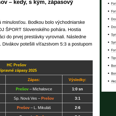
ov – kedy, s kým, zápasový
For
For
Dox
ú minulosťou. Bodkou bolo východniarske
Dox
J ŠPORT Slovenského pohára. Hostia
Syn
áci do prvej prestávky vyrovnali. Následne
Syn
k. Divákov potešili víťazstvom 5:3 a postupom
For
Tip
HC Prešov
Bon
ípravné zápasy 2025
Bon
Zápas:
Výsledky:
Ako
Prešov
– Michalovce
1:0 sn
Sp. Nová Ves –
Prešov
3:1
Prešov
– L. Mikuláš
2:6