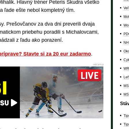
halik. Hlavný tréner Peteris Skudra všetko
Veľ
Na ľade ešte nebol kompletný tím.
Mo
sy. Prešovčanov za dva dni preverili dvaja
Wor
amatickom priebehu poradili s Michalovcami,
PDC
hádzali z ľadu ako porazení.
NH
Oko
ríprave? Stavte si za 20 eur zadarmo
.
Cyk
W
Let
MS 
MS 
Stá
Tip
Tip