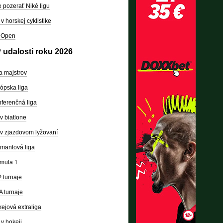
 pozerať Niké ligu
v horskej cyklistike
 Open
 udalosti roku 2026
a majstrov
ópska liga
ferenčná liga
v biatlone
v zjazdovom lyžovaní
mantová liga
mula 1
 turnaje
 turnaje
ejová extraliga
v hokeji