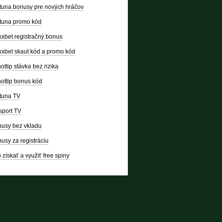
tuna bonusy pre nových hráčov
tuna promo kód
xbet registračný bonus
xbet skaut kód a promo kód
ottip stávka bez rizika
ottip bonus kód
tuna TV
sport TV
usy bez vkladu
usy za registráciu
 získať a využiť free spiny