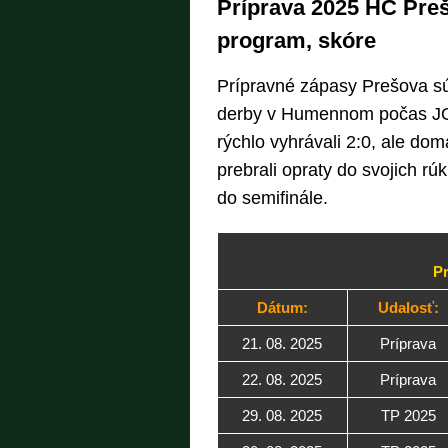
Príprava 2025 HC Preš
program, skóre
Prípravné zápasy Prešova s
derby v Humennom počas JO
rýchlo vyhrávali 2:0, ale dom
prebrali opraty do svojich rú
do semifinále.
Pr
Dátum:
Udalosť:
21. 08. 2025
Príprava
22. 08. 2025
Príprava
29. 08. 2025
TP 2025