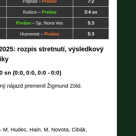
Poprad –
Prešov
7:2
Košice –
Prešov
3:4 sn
Prešov
– Sp. Nová Ves
5:3
Humenné –
Prešov
5:3
025: rozpis stretnutí, výsledkový
iky
sn (0:0, 0:0, 0:0 - 0:0)
ný nájazd premenil Žigmund Zöld.
– M. Hudec, Hain, M. Novota, Cibák,