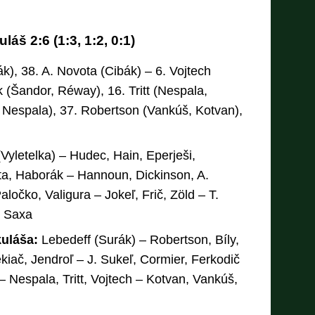
áš 2:6 (1:3, 1:2, 0:1)
ák), 38. A. Novota (Cibák) – 6. Vojtech
ik (Šandor, Réway), 16. Tritt (Nespala,
t, Nespala), 37. Robertson (Vankúš, Kotvan),
Vyletelka) – Hudec, Hain, Eperješi,
a, Haborák – Hannoun, Dickinson, A.
ločko, Valigura – Jokeľ, Frič, Zöld – T.
– Saxa
kuláša:
Lebedeff (Surák) – Robertson, Bíly,
kiač, Jendroľ – J. Sukeľ, Cormier, Ferkodič
 Nespala, Tritt, Vojtech – Kotvan, Vankúš,