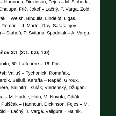
– Hannoun, Dickinson, Fejes – M. Sloboda,
Chalupa, Frič, Jokeľ – Lačný, T. Varga, Zöld.
ák – Welsh, Bindulis, Lindelöf, Ligas,
. Roman – J. Martel, Roy, Safaralejev –
 – Stahoň, P. Svitana, Spodniak – A. Varga,
ov 3:1 (2:1, 0:0, 1:0)
initri, 60. Lafferiére – 16. Frič.
Vsi:
Valluš – Tychonick, Romaňák,
arcík, Belluš, Karaffa – Rapáč, Giroux,
iére, Salinitri – Giľák, Viedenský, Džugan.
ka – M. Hudec, Hain, M. Novota, Cibák,
 Pulščák – Hannoun, Dickinson, Fejes – M.
ld – Lačný, T. Varga, Valigura – Hajnik,