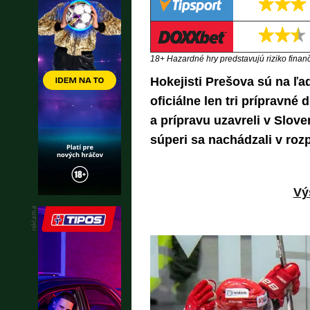
18+ Hazardné hry predstavujú riziko finančn
Hokejisti Prešova sú na ľad
oficiálne len tri prípravné
a prípravu uzavreli v Slo
súperi sa nachádzali v roz
Vý