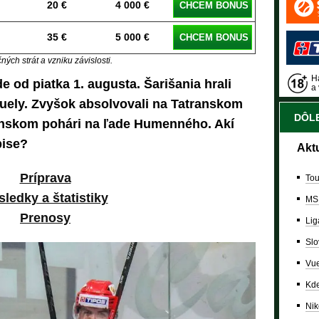
20 €
4 000 €
CHCEM BONUS
35 €
5 000 €
CHCEM BONUS
ých strát a vzniku závislosti.
Ha
e od piatka 1. augusta. Šarišania hrali
a 
 duely. Zvyšok absolvovali na Tatranskom
DÔLE
venskom pohári na ľade Humenného. Akí
pise?
Akt
Príprava
Tou
sledky a štatistiky
MS
Prenosy
Lig
Slo
Vue
Kde
Nik