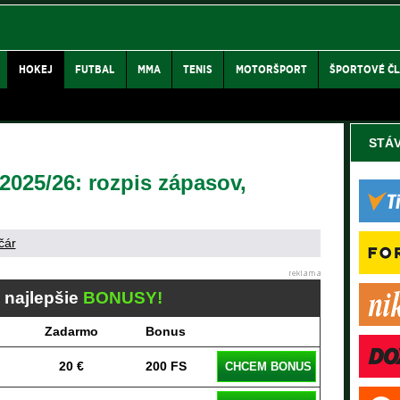
HOKEJ
FUTBAL
MMA
TENIS
MOTORŠPORT
ŠPORTOVÉ Č
STÁ
2025/26: rozpis zápasov,
čár
j najlepšie
BONUSY!
Zadarmo
Bonus
20 €
200 FS
CHCEM BONUS