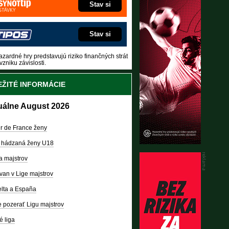
Stav si
Stav si
zardné hry predstavujú riziko finančných strát
vzniku závislosti.
ŽITÉ INFORMÁCIE
uálne August 2026
r de France ženy
 hádzaná ženy U18
a majstrov
van v Lige majstrov
lta a España
 pozerať Ligu majstrov
é liga