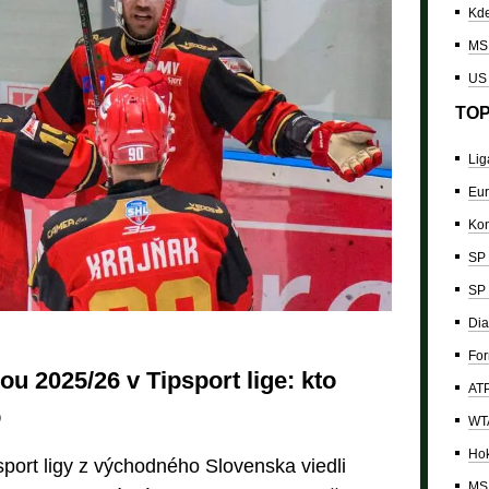
Kde
MS 
US
TOP
Lig
Eur
Kon
SP 
SP 
Dia
For
u 2025/26 v Tipsport lige: kto
ATP
o
WTA
Hok
port ligy z východného Slovenska viedli
MS 