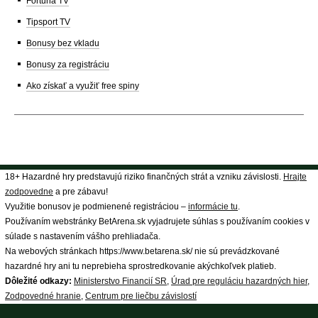
Fortuna TV
Tipsport TV
Bonusy bez vkladu
Bonusy za registráciu
Ako získať a využiť free spiny
18+ Hazardné hry predstavujú riziko finančných strát a vzniku závislosti.
Hrajte
zodpovedne
a pre zábavu!
Využitie bonusov je podmienené registráciou –
informácie tu
.
Používaním webstránky BetArena.sk vyjadrujete súhlas s používaním cookies v
súlade s nastavením vášho prehliadača.
Na webových stránkach https://www.betarena.sk/ nie sú prevádzkované
hazardné hry ani tu neprebieha sprostredkovanie akýchkoľvek platieb.
Dôležité odkazy:
Ministerstvo Financií SR
,
Úrad pre reguláciu hazardných hier
,
Zodpovedné hranie
,
Centrum pre liečbu závislostí