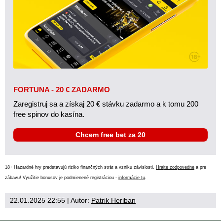
FORTUNA - 20 € ZADARMO
Zaregistruj sa a získaj 20 € stávku zadarmo a k tomu 200
free spinov do kasína.
Chcem free bet za 20
18+ Hazardné hry predstavujú riziko finančných strát a vzniku závislosti.
Hrajte zodpovedne
a pre
zábavu! Využitie bonusov je podmienené registráciou -
informácie tu
.
22.01.2025 22:55
| Autor:
Patrik Heriban