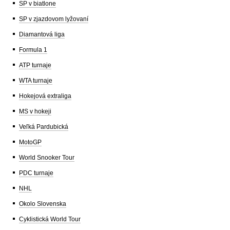
SP v biatlone
SP v zjazdovom lyžovaní
Diamantová liga
Formula 1
ATP turnaje
WTA turnaje
Hokejová extraliga
MS v hokeji
Veľká Pardubická
MotoGP
World Snooker Tour
PDC turnaje
NHL
Okolo Slovenska
Cyklistická World Tour