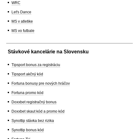
WRC
Let's Dance
MS v atletike
MS vo futbale
Stávkové kancelárie na Slovensku
Tipsport bonus za registráciu
Tipsport akčný kód
Fortuna bonusy pre nových hráčov
Fortuna promo kód
Doxxbet registračný bonus
Doxxbet skaut kód a promo kód
Synottip stávka bez rizika
Synottip bonus kód