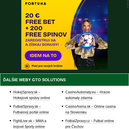
ĎALŠIE WEBY GTO SOLUTIONS
HokejSpravy.sk –
CasinoAutomaty.eu – Hracie
Hokejové správy online
automaty zdarma
FutbalSpravy.sk –
CasinoArena.sk – Online casina
Futbalový portál online
na Slovensku
FightLive.sk – MMA a
FotbalZpravy.cz – Futbal online
bojové športy online
pre Čechov