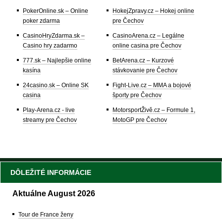
PokerOnline.sk – Online
HokejZpravy.cz – Hokej online
poker zdarma
pre Čechov
CasinoHryZdarma.sk –
CasinoArena.cz – Legálne
Casino hry zadarmo
online casina pre Čechov
777.sk – Najlepšie online
BetArena.cz – Kurzové
kasína
stávkovanie pre Čechov
24casino.sk – Online SK
Fight-Live.cz – MMA a bojové
casina
športy pre Čechov
Play-Arena.cz - live
MotorsportŽivě.cz – Formule 1,
streamy pre Čechov
MotoGP pre Čechov
DÔLEŽITÉ INFORMÁCIE
Aktuálne August 2026
Tour de France ženy