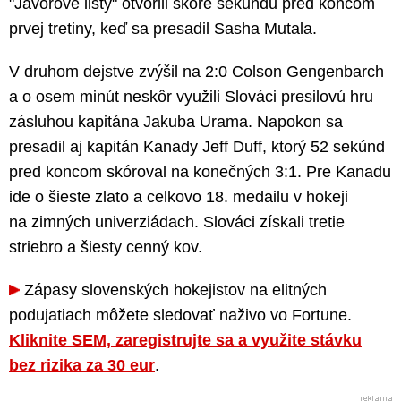
"Javorové listy" otvorili skóre sekundu pred koncom
prvej tretiny, keď sa presadil Sasha Mutala.
V druhom dejstve zvýšil na 2:0 Colson Gengenbarch
a o osem minút neskôr využili Slováci presilovú hru
zásluhou kapitána Jakuba Urama. Napokon sa
presadil aj kapitán Kanady Jeff Duff, ktorý 52 sekúnd
pred koncom skóroval na konečných 3:1. Pre Kanadu
ide o šieste zlato a celkovo 18. medailu v hokeji
na zimných univerziádach. Slováci získali tretie
striebro a šiesty cenný kov.
Zápasy slovenských hokejistov na elitných
podujatiach môžete sledovať naživo vo Fortune.
Kliknite SEM, zaregistrujte sa a využite stávku
bez rizika za 30 eur
.