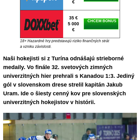
€
35 €
CHCEM BONUS
5 000
€
18+ Hazardné hry predstavujú riziko finančných strát
a vzniku závislosti.
Naši hokejisti si z Turína odnášajú strieborné
medaily. Vo finále 32. svetových zimných
univerzitných hier prehrali s Kanadou 1:3. Jediný
gól v slovenskom drese strelil kapitán Jakub
Uram. Ide o šiesty cenný kov pre slovenských
univerzitných hokejistov v histórii.