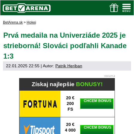
BetArena.sk
>
Hokej
Prvá medaila na Univerziáde 2025 je
strieborná! Slováci podľahli Kanade
1:3
22.01.2025 22:55
| Autor:
Patrik Heriban
Získaj najlepšie
BONUSY!
20 €
CHCEM BONUS
200
FS
20 €
CHCEM BONUS
4 000