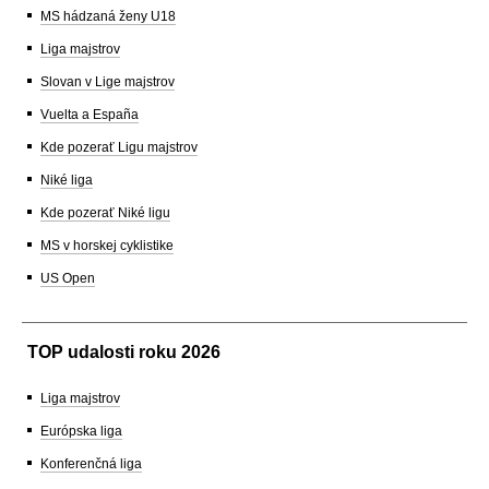
MS hádzaná ženy U18
Liga majstrov
Slovan v Lige majstrov
Vuelta a España
Kde pozerať Ligu majstrov
Niké liga
Kde pozerať Niké ligu
MS v horskej cyklistike
US Open
TOP udalosti roku 2026
Liga majstrov
Európska liga
Konferenčná liga