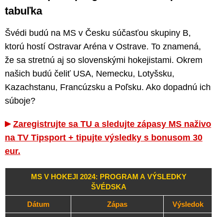
tabuľka
Švédi budú na MS v Česku súčasťou skupiny B,
ktorú hostí Ostravar Aréna v Ostrave. To znamená,
že sa stretnú aj so slovenskými hokejistami. Okrem
našich budú čeliť USA, Nemecku, Lotyšsku,
Kazachstanu, Francúzsku a Poľsku. Ako dopadnú ich
súboje?
Zaregistrujte sa TU a sledujte zápasy MS naživo
na TV Tipsport + tipujte výsledky s bonusom 30
eur.
MS V HOKEJI 2024: PROGRAM A VÝSLEDKY
ŠVÉDSKA
Dátum
Zápas
Výsledok