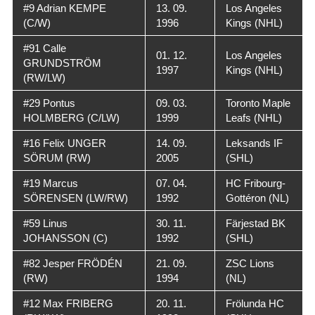
#9 Adrian KEMPE
13. 09.
Los Angeles
(C/W)
1996
Kings (NHL)
#91 Calle
01. 12.
Los Angeles
GRUNDSTRÖM
1997
Kings (NHL)
(RW/LW)
#29 Pontus
09. 03.
Toronto Maple
HOLMBERG (C/LW)
1999
Leafs (NHL)
#16 Felix UNGER
14. 09.
Leksands IF
SÖRUM (RW)
2005
(SHL)
#19 Marcus
07. 04.
HC Fribourg-
SÖRENSEN (LW/RW)
1992
Gottéron (NL)
#59 Linus
30. 11.
Färjestad BK
JOHANSSON (C)
1992
(SHL)
#82 Jesper FRÖDÉN
21. 09.
ZSC Lions
(RW)
1994
(NL)
#12 Max FRIBERG
20. 11.
Frölunda HC