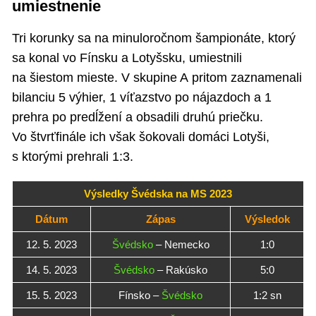
umiestnenie
Tri korunky sa na minuloročnom šampionáte, ktorý
sa konal vo Fínsku a Lotyšsku, umiestnili
na šiestom mieste. V skupine A pritom zaznamenali
bilanciu 5 výhier, 1 víťazstvo po nájazdoch a 1
prehra po predĺžení a obsadili druhú priečku.
Vo štvrťfinále ich však šokovali domáci Lotyši,
s ktorými prehrali 1:3.
Výsledky Švédska na MS 2023
Dátum
Zápas
Výsledok
12. 5. 2023
Švédsko
– Nemecko
1:0
14. 5. 2023
Švédsko
– Rakúsko
5:0
15. 5. 2023
Fínsko –
Švédsko
1:2 sn