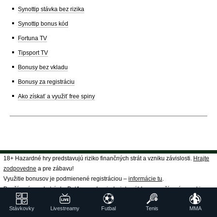
Synottip stávka bez rizika
Synottip bonus kód
Fortuna TV
Tipsport TV
Bonusy bez vkladu
Bonusy za registráciu
Ako získať a využiť free spiny
18+ Hazardné hry predstavujú riziko finančných strát a vzniku závislosti.
Hrajte
zodpovedne
a pre zábavu!
Využitie bonusov je podmienené registráciou –
informácie tu
.
Používaním webstránky BetArena.sk vyjadrujete súhlas s používaním cookies v
súlade s nastavením vášho prehliadača.
Stávkovky
Livestreamy
Futbal
Tenis
MMA
Na webových stránkach https://www.betarena.sk/ nie sú prevádzkované