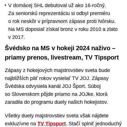
V domácej SHL debutoval už ako 16-ročný.
Za seniorskú reprezentáciu si odbyl premiéru
o rok neskôr v prípravnom zápase proti Nórsku.
Na MS doposiaľ získal bronz v roku 2010 a zlato
v 2017.
Švédsko na MS v hokeji 2024 naživo –
priamy prenos, livestream, TV Tipsport
Zápasy z hokejových majstrovstiev sveta bude
najbližších päť rokov vysielať TV JOJ. Zápasy
Švédska odvysiela kanál JOJ Šport. Súboj
so Slovenskom pôjde priamo na JOJke, ktorá
zaradila do programu duely našich hokejistov.
Všetky duely majstrovstiev sveta však nájdete
exkluzívne na
TV Tipsport
. Stačí splniť jednoduchý