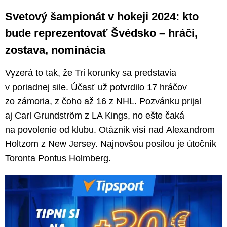
Svetový šampionát v hokeji 2024: kto
bude reprezentovať Švédsko – hráči,
zostava, nominácia
Vyzerá to tak, že Tri korunky sa predstavia
v poriadnej sile. Účasť už potvrdilo 17 hráčov
zo zámoria, z čoho až 16 z NHL. Pozvánku prijal
aj Carl Grundström z LA Kings, no ešte čaká
na povolenie od klubu. Otáznik visí nad Alexandrom
Holtzom z New Jersey. Najnovšou posilou je útočník
Toronta Pontus Holmberg.