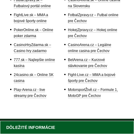
FutbalSpravy.sk –
CasinoArena.sk – Online casina
Futbalový portál online
na Slovensku
FightLive.sk – MMA a
FotbalZpravy.cz – Futbal online
bojové športy online
pre Čechov
PokerOnline.sk – Online
HokejZpravy.cz – Hokej online
poker zdarma
pre Čechov
CasinoHryZdarma.sk –
CasinoArena.cz – Legálne
Casino hry zadarmo
online casina pre Čechov
777.sk – Najlepšie online
BetArena.cz – Kurzové
kasína
stávkovanie pre Čechov
24casino.sk – Online SK
Fight-Live.cz – MMA a bojové
casina
športy pre Čechov
Play-Arena.cz - live
MotorsportŽivě.cz – Formule 1,
streamy pre Čechov
MotoGP pre Čechov
DÔLEŽITÉ INFORMÁCIE