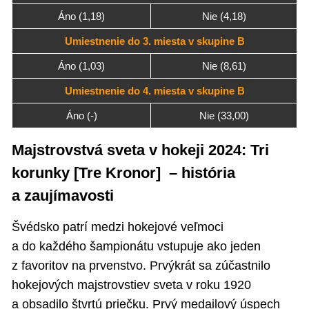
Áno (1,18)
Nie (4,18)
Umiestnenie do 3. miesta v skupine B
Áno (1,03)
Nie (8,61)
Umiestnenie do 4. miesta v skupine B
Áno (-)
Nie (33,00)
Majstrovstvá sveta v hokeji 2024: Tri
korunky [Tre Kronor] – história
a zaujímavosti
Švédsko patrí medzi hokejové veľmoci
a do každého šampionátu vstupuje ako jeden
z favoritov na prvenstvo. Prvýkrát sa zúčastnilo
hokejových majstrovstiev sveta v roku 1920
a obsadilo štvrtú priečku. Prvý medailový úspech