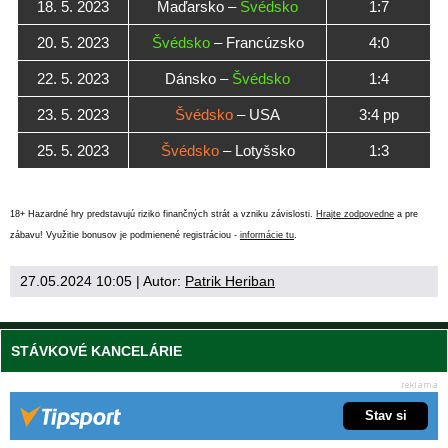
18. 5. 2023
Maďarsko –
Švédsko
1:7
20. 5. 2023
Švédsko
– Francúzsko
4:0
22. 5. 2023
Dánsko –
Švédsko
1:4
23. 5. 2023
Švédsko
– USA
3:4 pp
25. 5. 2023
Švédsko
– Lotyšsko
1:3
18+ Hazardné hry predstavujú riziko finančných strát a vzniku závislosti.
Hrajte zodpovedne
a pre
zábavu! Využitie bonusov je podmienené registráciou -
informácie tu
.
27.05.2024 10:05
| Autor:
Patrik Heriban
STÁVKOVÉ KANCELÁRIE
Stav si