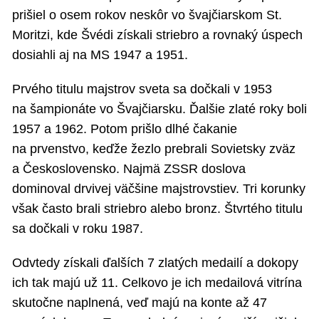
prišiel o osem rokov neskôr vo švajčiarskom St.
Moritzi, kde Švédi získali striebro a rovnaký úspech
dosiahli aj na MS 1947 a 1951.
Prvého titulu majstrov sveta sa dočkali v 1953
na šampionáte vo Švajčiarsku. Ďalšie zlaté roky boli
1957 a 1962. Potom prišlo dlhé čakanie
na prvenstvo, keďže žezlo prebrali Sovietsky zväz
a Československo. Najmä ZSSR doslova
dominoval drvivej väčšine majstrovstiev. Tri korunky
však často brali striebro alebo bronz. Štvrtého titulu
sa dočkali v roku 1987.
Odvtedy získali ďalších 7 zlatých medailí a dokopy
ich tak majú už 11. Celkovo je ich medailová vitrína
skutočne naplnená, veď majú na konte až 47