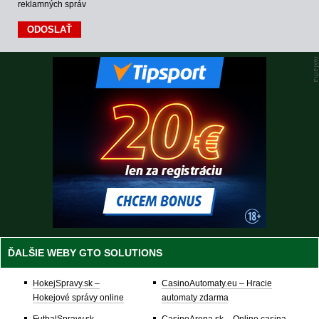
reklamných správ
ĎALŠIE WEBY GTO SOLUTIONS
HokejSpravy.sk –
CasinoAutomaty.eu – Hracie
Hokejové správy online
automaty zdarma