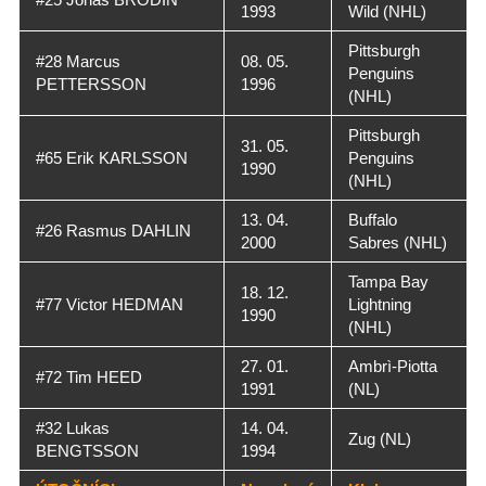
1993
Wild (NHL)
Pittsburgh
#28 Marcus
08. 05.
Penguins
PETTERSSON
1996
(NHL)
Pittsburgh
31. 05.
#65 Erik KARLSSON
Penguins
1990
(NHL)
13. 04.
Buffalo
#26 Rasmus DAHLIN
2000
Sabres (NHL)
Tampa Bay
18. 12.
#77 Victor HEDMAN
Lightning
1990
(NHL)
27. 01.
Ambrì-Piotta
#72 Tim HEED
1991
(NL)
#32 Lukas
14. 04.
Zug (NL)
BENGTSSON
1994