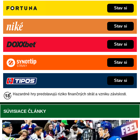
Stav si
Stav si
Stav si
Stav si
Stav si
Hazardné hry predstavujú riziko finančných strát a vzniku závislosti.
SÚVISIACE ČLÁNKY