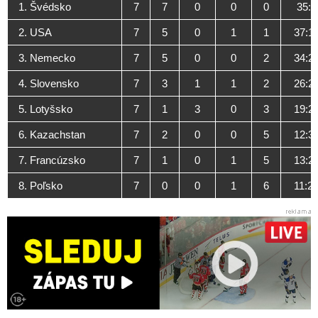
1. Švédsko
7
7
0
0
0
35:9
2. USA
7
5
0
1
1
37:1
3. Nemecko
7
5
0
0
2
34:2
4. Slovensko
7
3
1
1
2
26:2
5. Lotyšsko
7
1
3
0
3
19:2
6. Kazachstan
7
2
0
0
5
12:3
7. Francúzsko
7
1
0
1
5
13:2
8. Poľsko
7
0
0
1
6
11:2