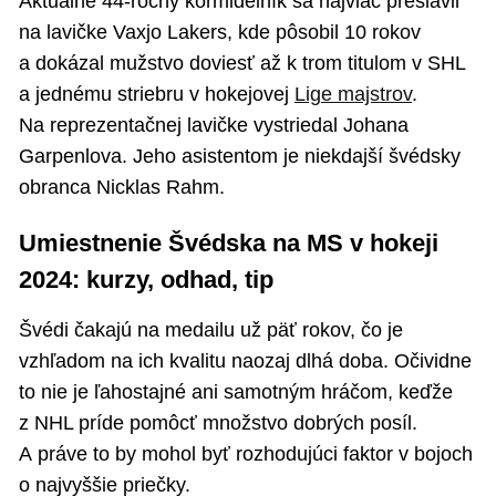
Aktuálne 44-ročný kormidelník sa najviac preslávil
na lavičke Vaxjo Lakers, kde pôsobil 10 rokov
a dokázal mužstvo doviesť až k trom titulom v SHL
a jednému striebru v hokejovej
Lige majstrov
.
Na reprezentačnej lavičke vystriedal Johana
Garpenlova. Jeho asistentom je niekdajší švédsky
obranca Nicklas Rahm.
Umiestnenie Švédska na MS v hokeji
2024: kurzy, odhad, tip
Švédi čakajú na medailu už päť rokov, čo je
vzhľadom na ich kvalitu naozaj dlhá doba. Očividne
to nie je ľahostajné ani samotným hráčom, keďže
z NHL príde pomôcť množstvo dobrých posíl.
A práve to by mohol byť rozhodujúci faktor v bojoch
o najvyššie priečky.