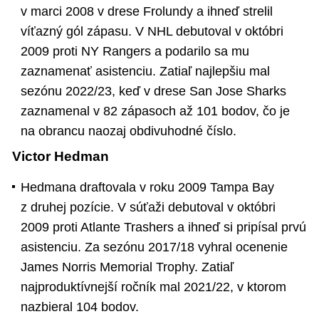
v marci 2008 v drese Frolundy a ihneď strelil
víťazný gól zápasu. V NHL debutoval v októbri
2009 proti NY Rangers a podarilo sa mu
zaznamenať asistenciu. Zatiaľ najlepšiu mal
sezónu 2022/23, keď v drese San Jose Sharks
zaznamenal v 82 zápasoch až 101 bodov, čo je
na obrancu naozaj obdivuhodné číslo.
Victor Hedman
Hedmana draftovala v roku 2009 Tampa Bay
z druhej pozície. V súťaži debutoval v októbri
2009 proti Atlante Trashers a ihneď si pripísal prvú
asistenciu. Za sezónu 2017/18 vyhral ocenenie
James Norris Memorial Trophy. Zatiaľ
najproduktívnejší ročník mal 2021/22, v ktorom
nazbieral 104 bodov.