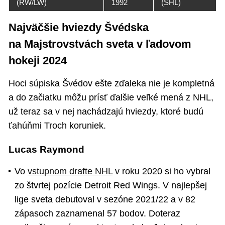
(RW/LW)
1992
(SHL)
Najväčšie hviezdy Švédska
na Majstrovstvách sveta v ľadovom
hokeji 2024
Hoci súpiska Švédov ešte zďaleka nie je kompletná
a do začiatku môžu prísť ďalšie veľké mená z NHL,
už teraz sa v nej nachádzajú hviezdy, ktoré budú
ťahúňmi Troch koruniek.
Lucas Raymond
Vo
vstupnom drafte NHL
v roku 2020 si ho vybral
zo štvrtej pozície Detroit Red Wings. V najlepšej
lige sveta debutoval v sezóne 2021/22 a v 82
zápasoch zaznamenal 57 bodov. Doteraz