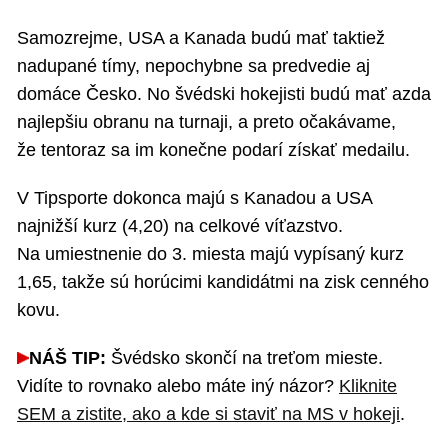
Samozrejme, USA a Kanada budú mať taktiež
nadupané tímy, nepochybne sa predvedie aj
domáce Česko. No švédski hokejisti budú mať azda
najlepšiu obranu na turnaji, a preto očakávame,
že tentoraz sa im konečne podarí získať medailu.
V Tipsporte dokonca majú s Kanadou a USA
najnižší kurz (4,20) na celkové víťazstvo.
Na umiestnenie do 3. miesta majú vypísaný kurz
1,65, takže sú horúcimi kandidátmi na zisk cenného
kovu.
NÁŠ TIP:
Švédsko skončí na treťom mieste.
Vidíte to rovnako alebo máte iný názor?
Kliknite
SEM a zistite, ako a kde si staviť na MS v hokeji
.