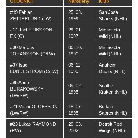
ÚTOČNÍCI
Narodený
Klub
#49 Fabian
25. 08.
San Jose
ZETTERLUND (LW)
1999
Sharks (NHL)
#14 Joel ERIKSSON
29. 01.
Minnesota
EK (C)
1997
Wild (NHL)
#90 Marcus
06. 10.
Minnesota
JOHANSSON (C/LW)
1990
Wild (NHL)
#37 Isac
06. 11.
Anaheim
LUNDESTRÖM (C/LW)
1999
Ducks (NHL)
#95 André
09. 02.
Seattle
BURAKOWSKY
1995
Kraken (NHL)
(LW/RW)
#71 Victor OLOFSSON
18. 07.
Buffalo
(LW/RW)
1995
Sabres (NHL)
#23 Lukas RAYMOND
28. 03.
Detroit Red
(RW)
2002
Wings (NHL)