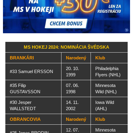
MS HOKEJ 2024: NOMINÁCIA ŠVÉDSKA
BRANKÁRI
Narodený
Klub
20. 10.
Philadelphia
#33 Samuel ERSSON
1999
Flyers (NHL)
#35 Filip
07. 06.
Minnesota
GUSTAVSSON
1998
Wild (NHL)
#30 Jesper
14. 11.
Iowa Wild
WALLSTEDT
2002
(AHL)
OBRANCOVIA
Narodený
Klub
12. 07.
Minnesota
#25 Jonas BRODIN