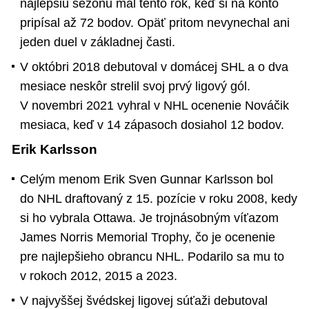
najlepšiu sezónu mal tento rok, keď si na konto
pripísal až 72 bodov. Opäť pritom nevynechal ani
jeden duel v základnej časti.
V októbri 2018 debutoval v domácej SHL a o dva
mesiace neskôr strelil svoj prvý ligový gól.
V novembri 2021 vyhral v NHL ocenenie Nováčik
mesiaca, keď v 14 zápasoch dosiahol 12 bodov.
Erik Karlsson
Celým menom Erik Sven Gunnar Karlsson bol
do NHL draftovaný z 15. pozície v roku 2008, kedy
si ho vybrala Ottawa. Je trojnásobným víťazom
James Norris Memorial Trophy, čo je ocenenie
pre najlepšieho obrancu NHL. Podarilo sa mu to
v rokoch 2012, 2015 a 2023.
V najvyššej švédskej ligovej súťaži debutoval