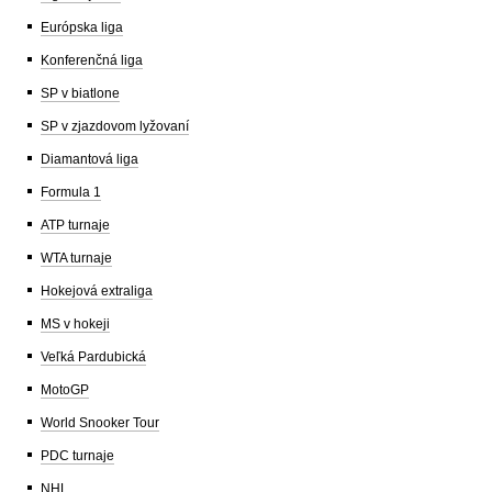
Európska liga
Konferenčná liga
SP v biatlone
SP v zjazdovom lyžovaní
Diamantová liga
Formula 1
ATP turnaje
WTA turnaje
Hokejová extraliga
MS v hokeji
Veľká Pardubická
MotoGP
World Snooker Tour
PDC turnaje
NHL