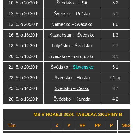
10. 5. o 20:20 h
Švédsko – USA
5:2
12. 5. o 20:20 h
Švédsko – Poľsko
5:1
13. 5. o 20:20 h
Nemecko – Švédsko
1:6
16. 5. o 16:20 h
Kazachstan – Švédsko
1:3
18. 5. o 12:20 h
Lotyšsko – Švédsko
2:7
20. 5. o 16:20 h
Švédsko – Francúzsko
3:1
21. 5. o 20:20 h
Švédsko –
Slovensko
6:1
23. 5. o 20:20 h
Švédsko – Fínsko
2:1 pp
25. 5. o 14:20 h
Švédsko – Česko
3:7
26. 5. o 15:20 h
Švédsko – Kanada
4:2
MS V HOKEJI 2024: TABUĽKA SKUPINY B
Tím
Z
V
VP
PP
P
Skór