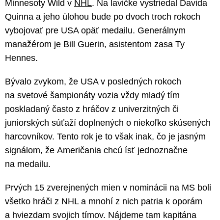
Minnesoty Wild v
NHL
. Na lavičke vystriedal Davida
Quinna a jeho úlohou bude po dvoch troch rokoch
vybojovať pre USA opäť medailu. Generálnym
manažérom je Bill Guerin, asistentom zasa Ty
Hennes.
Bývalo zvykom, že USA v posledných rokoch
na svetové šampionáty vozia vždy mladý tím
poskladaný často z hráčov z univerzitných či
juniorských súťaží doplnených o niekoľko skúsených
harcovníkov. Tento rok je to však inak, čo je jasným
signálom, že Američania chcú ísť jednoznačne
na medailu.
Prvých 15 zverejnených mien v nominácii na MS boli
všetko hráči z NHL a mnohí z nich patria k oporám
a hviezdam svojich tímov. Nájdeme tam kapitána