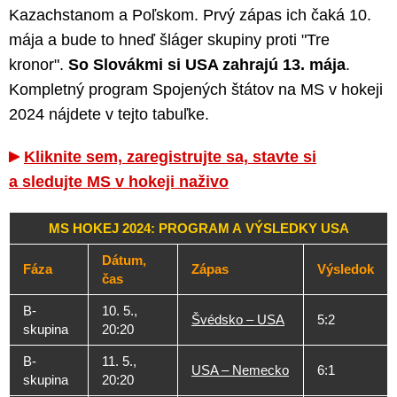
Kazachstanom a Poľskom. Prvý zápas ich čaká 10.
mája a bude to hneď šláger skupiny proti "Tre
kronor".
So Slovákmi si USA zahrajú 13. mája
.
Kompletný program Spojených štátov na MS v hokeji
2024 nájdete v tejto tabuľke.
Kliknite sem, zaregistrujte sa, stavte si
a sledujte MS v hokeji naživo
MS HOKEJ 2024: PROGRAM A VÝSLEDKY USA
Dátum,
Fáza
Zápas
Výsledok
čas
B-
10. 5.,
Švédsko – USA
5:2
skupina
20:20
B-
11. 5.,
USA – Nemecko
6:1
skupina
20:20