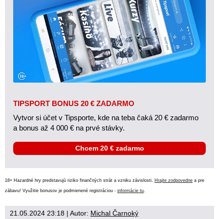
TIPSPORT BONUS 20 € ZADARMO
Vytvor si účet v Tipsporte, kde na teba čaká 20 € zadarmo
a bonus až 4 000 € na prvé stávky.
Chcem 20 € zadarmo
18+ Hazardné hry predstavujú riziko finančných strát a vzniku závislosti.
Hrajte zodpovedne
a pre
zábavu! Využitie bonusov je podmienené registráciou -
informácie tu
.
21.05.2024 23:18
| Autor:
Michal Čarnoký