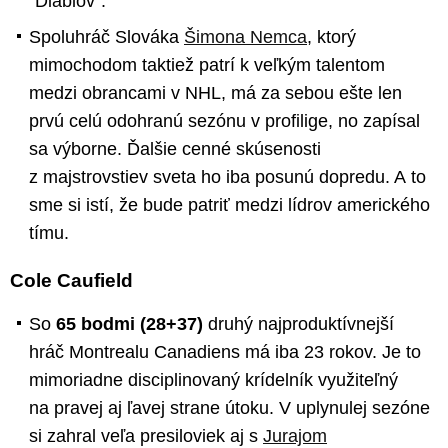
"Diablov".
Spoluhráč Slováka
Šimona Nemca
, ktorý
mimochodom taktiež patrí k veľkým talentom
medzi obrancami v NHL, má za sebou ešte len
prvú celú odohranú sezónu v profilige, no zapísal
sa výborne. Ďalšie cenné skúsenosti
z majstrovstiev sveta ho iba posunú dopredu. A to
sme si istí, že bude patriť medzi lídrov amerického
tímu.
Cole Caufield
So
65 bodmi (28+37)
druhý najproduktívnejší
hráč Montrealu Canadiens má iba 23 rokov. Je to
mimoriadne disciplinovaný krídelník využiteľný
na pravej aj ľavej strane útoku. V uplynulej sezóne
si zahral veľa presiloviek aj s
Jurajom