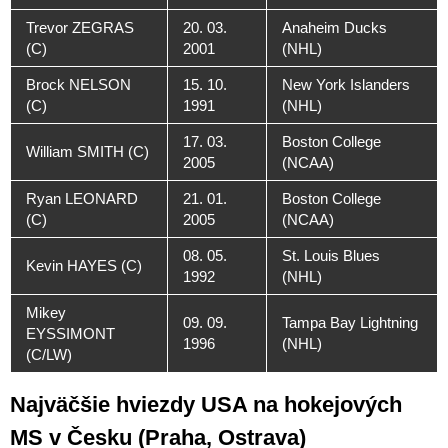
Trevor ZEGRAS
20. 03.
Anaheim Ducks
(C)
2001
(NHL)
Brock NELSON
15. 10.
New York Islanders
(C)
1991
(NHL)
17. 03.
Boston College
William SMITH (C)
2005
(NCAA)
Ryan LEONARD
21. 01.
Boston College
(C)
2005
(NCAA)
08. 05.
St. Louis Blues
Kevin HAYES (C)
1992
(NHL)
Mikey
09. 09.
Tampa Bay Lightning
EYSSIMONT
1996
(NHL)
(C/LW)
Najväčšie hviezdy USA na hokejových
MS v Česku (Praha, Ostrava)