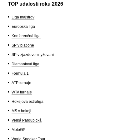
TOP udalosti roku 2026
Liga majstrov
Európska liga
Konferenčná liga
SP v biatlone
SP v zjazdovom lyžovaní
Diamantová liga
Formula 1
ATP turnaje
WTA turnaje
Hokejová extraliga
MS v hokeji
Veľká Pardubická
MotoGP
World Snooker Tour