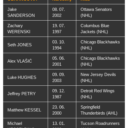
Jake
08. 07.
Ottawa Senators
SANDERSON
2002
(NHL)
Zachary
19. 07.
Columbus Blue
WERENSKI
1997
Jackets (NHL)
03. 10.
Chicago Blackhawks
Seth JONES
1994
(NHL)
05. 06.
Chicago Blackhawks
Alex VLAŠIĆ
2001
(NHL)
09. 09.
New Jersey Devils
Luke HUGHES
2003
(NHL)
09. 12.
Detroit Red Wings
Jeffrey PETRY
1987
(NHL)
23. 06.
Springfield
Matthew KESSEL
2000
Thunderbirds (AHL)
Michael
13. 01.
Tucson Roadrunners