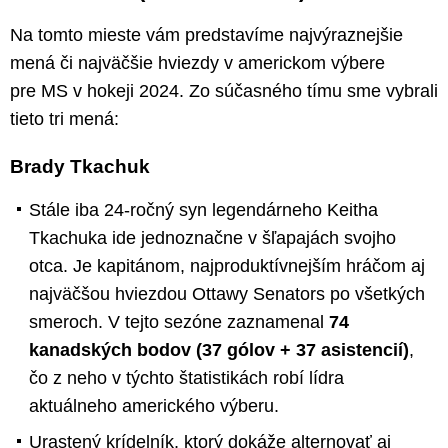
Na tomto mieste vám predstavíme najvýraznejšie
mená či najväčšie hviezdy v americkom výbere
pre MS v hokeji 2024. Zo súčasného tímu sme vybrali
tieto tri mená:
Brady Tkachuk
Stále iba 24-ročný syn legendárneho Keitha
Tkachuka ide jednoznačne v šľapajách svojho
otca. Je kapitánom, najproduktívnejším hráčom aj
najväčšou hviezdou Ottawy Senators po všetkých
smeroch. V tejto sezóne zaznamenal
74
kanadských bodov (37 gólov + 37 asistencií)
,
čo z neho v týchto štatistikách robí lídra
aktuálneho amerického výberu.
Urastený krídelník, ktorý dokáže alternovať aj