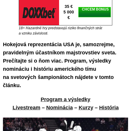
35 €
CHCEM BONUS
5 000
€
18+ Hazardné hry predstavujú riziko finančných strát
a vzniku závislosti.
Hokejová reprezentácia USA je, samozrejme,
pravidelným účastníkom majstrovstiev sveta.
Prečítajte si o ňom viac. Program, výsledky
nomináciu i históriu amerického tímu
na svetových šampionátoch nájdete v tomto
článku.
Program a výsledky
Livestream
–
Nominácia
–
Kurzy
–
História