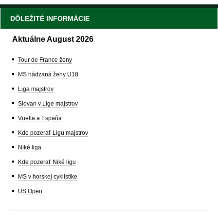
DÔLEŽITÉ INFORMÁCIE
Aktuálne August 2026
Tour de France ženy
MS hádzaná ženy U18
Liga majstrov
Slovan v Lige majstrov
Vuelta a España
Kde pozerať Ligu majstrov
Niké liga
Kde pozerať Niké ligu
MS v horskej cyklistike
US Open