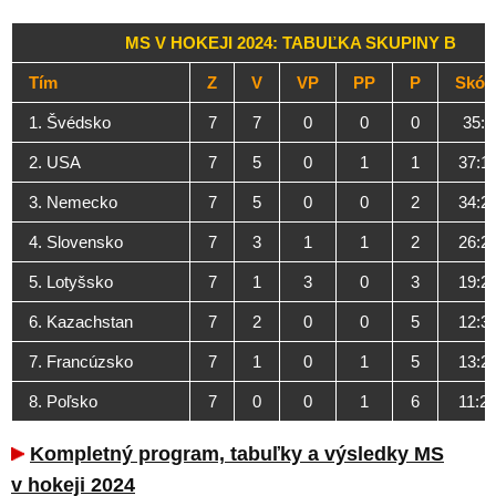
MS V HOKEJI 2024: TABUĽKA SKUPINY B
Tím
Z
V
VP
PP
P
Skór
1. Švédsko
7
7
0
0
0
35:9
2. USA
7
5
0
1
1
37:1
3. Nemecko
7
5
0
0
2
34:2
4. Slovensko
7
3
1
1
2
26:2
5. Lotyšsko
7
1
3
0
3
19:2
6. Kazachstan
7
2
0
0
5
12:3
7. Francúzsko
7
1
0
1
5
13:2
8. Poľsko
7
0
0
1
6
11:2
Kompletný program, tabuľky a výsledky MS
v hokeji 2024