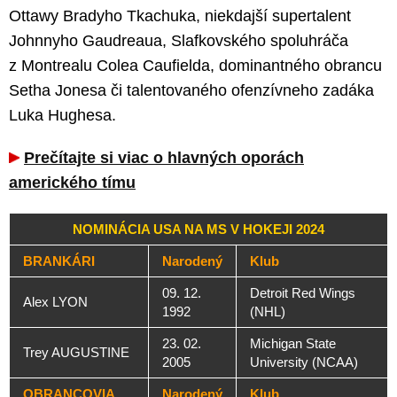
Ottawy Bradyho Tkachuka, niekdajší supertalent
Johnnyho Gaudreaua, Slafkovského spoluhráča
z Montrealu Colea Caufielda, dominantného obrancu
Setha Jonesa či talentovaného ofenzívneho zadáka
Luka Hughesa.
Prečítajte si viac o hlavných oporách
amerického tímu
NOMINÁCIA USA NA MS V HOKEJI 2024
BRANKÁRI
Narodený
Klub
09. 12.
Detroit Red Wings
Alex LYON
1992
(NHL)
23. 02.
Michigan State
Trey AUGUSTINE
2005
University (NCAA)
OBRANCOVIA
Narodený
Klub