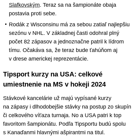
Slafkovským
. Teraz sa na šampionáte obaja
postavia proti sebe.
Rodák z Wisconsinu má za sebou zatiaľ najlepšiu
sezónu v NHL. V základnej časti odohral plný
počet 82 zápasov a jednoznačne patril k lídrom
tímu. Očakáva sa, že teraz bude ťahúňom aj
v drese americkej reprezentácie.
Tipsport kurzy na USA: celkové
umiestnenie na MS v hokeji 2024
Stávkové kancelárie už majú vypísané kurzy
na zápasy i dlhodobejšie stávky na postup zo skupín
či celkového víťaza turnaja. No a USA patri k top
favoritom šampionátu. Podľa Tipsportu budú spolu
s Kanaďanmi hlavnými ašpirantmi na titul.