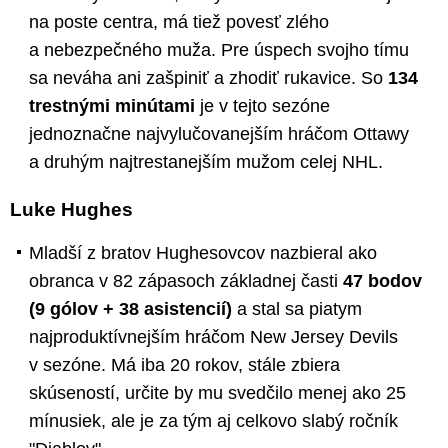
na poste centra, má tiež povesť zlého
a nebezpečného muža. Pre úspech svojho tímu
sa neváha ani zašpiniť a zhodiť rukavice. So
134
trestnými minútami
je v tejto sezóne
jednoznačne najvylučovanejším hráčom Ottawy
a druhým najtrestanejším mužom celej NHL.
Luke Hughes
Mladší z bratov Hughesovcov nazbieral ako
obranca v 82 zápasoch základnej časti
47 bodov
(9 gólov + 38 asistencií)
a stal sa piatym
najproduktívnejším hráčom New Jersey Devils
v sezóne. Má iba 20 rokov, stále zbiera
skúseností, určite by mu svedčilo menej ako 25
mínusiek, ale je za tým aj celkovo slabý ročník