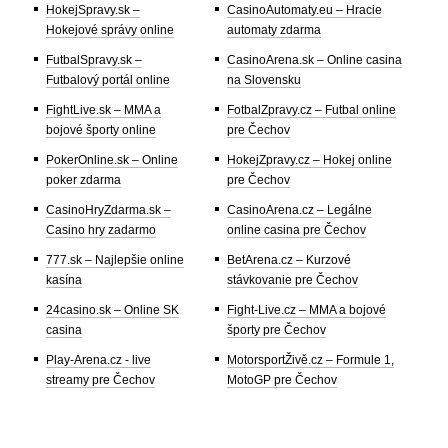
HokejSpravy.sk –
CasinoAutomaty.eu – Hracie
Hokejové správy online
automaty zdarma
FutbalSpravy.sk –
CasinoArena.sk – Online casina
Futbalový portál online
na Slovensku
FightLive.sk – MMA a
FotbalZpravy.cz – Futbal online
bojové športy online
pre Čechov
PokerOnline.sk – Online
HokejZpravy.cz – Hokej online
poker zdarma
pre Čechov
CasinoHryZdarma.sk –
CasinoArena.cz – Legálne
Casino hry zadarmo
online casina pre Čechov
777.sk – Najlepšie online
BetArena.cz – Kurzové
kasína
stávkovanie pre Čechov
24casino.sk – Online SK
Fight-Live.cz – MMA a bojové
casina
športy pre Čechov
Play-Arena.cz - live
MotorsportŽivě.cz – Formule 1,
streamy pre Čechov
MotoGP pre Čechov