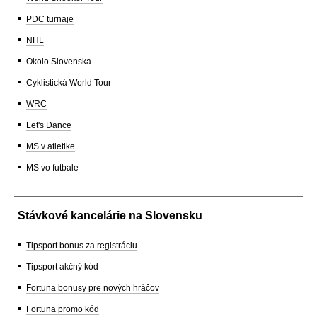
PDC turnaje
NHL
Okolo Slovenska
Cyklistická World Tour
WRC
Let's Dance
MS v atletike
MS vo futbale
Stávkové kancelárie na Slovensku
Tipsport bonus za registráciu
Tipsport akčný kód
Fortuna bonusy pre nových hráčov
Fortuna promo kód