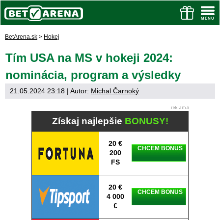
BetArena.sk
>
Hokej
Tím USA na MS v hokeji 2024:
nominácia, program a výsledky
21.05.2024 23:18
| Autor:
Michal Čarnoký
Získaj najlepšie
BONUSY!
20 €
CHCEM BONUS
200
FS
20 €
CHCEM BONUS
4 000
€