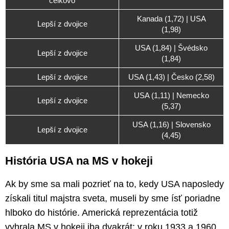
celkovo
Kanada (1,72) | USA
Lepší z dvojice
(1,98)
USA (1,84) | Švédsko
Lepší z dvojice
(1,84)
Lepší z dvojice
USA (1,43) | Česko (2,58)
USA (1,11) | Nemecko
Lepší z dvojice
(5,37)
USA (1,16) | Slovensko
Lepší z dvojice
(4,45)
História USA na MS v hokeji
Ak by sme sa mali pozrieť na to, kedy USA naposledy
získali titul majstra sveta, museli by sme ísť poriadne
hlboko do histórie. Americká reprezentácia totiž
vyhrala MS v hokeji iba dvakrát: v roku 1933 a 1960.