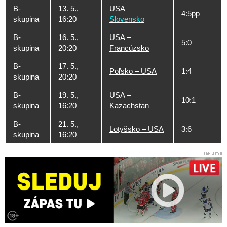
B-
13. 5.,
USA –
4:5pp
skupina
16:20
Slovensko
B-
16. 5.,
USA –
5:0
skupina
20:20
Francúzsko
B-
17. 5.,
Poľsko – USA
1:4
skupina
20:20
B-
19. 5.,
USA –
10:1
skupina
16:20
Kazachstan
B-
21. 5.,
Lotyšsko – USA
3:6
skupina
16:20