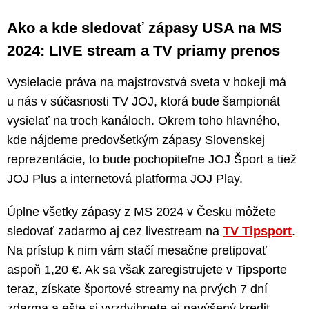
Ako a kde sledovať zápasy USA na MS
2024: LIVE stream a TV priamy prenos
Vysielacie práva na majstrovstvá sveta v hokeji má
u nás v súčasnosti TV JOJ, ktorá bude šampionát
vysielať na troch kanáloch. Okrem toho hlavného,
kde nájdeme predovšetkým zápasy Slovenskej
reprezentácie, to bude pochopiteľne JOJ Šport a tiež
JOJ Plus a internetová platforma JOJ Play.
Úplne všetky zápasy z MS 2024 v Česku môžete
sledovať zadarmo aj cez livestream na
TV Tipsport
.
Na prístup k nim vám stačí mesačne pretipovať
aspoň 1,20 €. Ak sa však zaregistrujete v Tipsporte
teraz, získate športové streamy na prvých 7 dní
zdarma a ešte si vyzdvihnete aj navýšený kredit