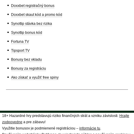
Doxxbet registračný bonus
Doxxbet skaut kód a promo kód
Synottip stávka bez rizika
Synottip bonus kód
Fortuna TV
Tipsport TV
Bonusy bez vkladu
Bonusy za registráciu
Ako získať a využiť free spiny
18+ Hazardné hry predstavujú riziko finančných strát a vzniku závislosti.
Hrajte
zodpovedne
a pre zábavu!
Využitie bonusov je podmienené registráciou –
informácie tu
.