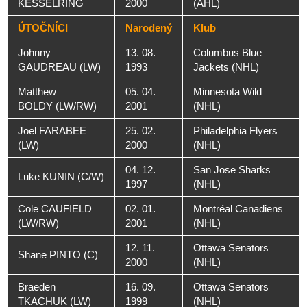
KESSELRING
2000
(AHL)
ÚTOČNÍCI
Narodený
Klub
Johnny
13. 08.
Columbus Blue
GAUDREAU (LW)
1993
Jackets (NHL)
Matthew
05. 04.
Minnesota Wild
BOLDY (LW/RW)
2001
(NHL)
Joel FARABEE
25. 02.
Philadelphia Flyers
(LW)
2000
(NHL)
04. 12.
San Jose Sharks
Luke KUNIN (C/W)
1997
(NHL)
Cole CAUFIELD
02. 01.
Montréal Canadiens
(LW/RW)
2001
(NHL)
12. 11.
Ottawa Senators
Shane PINTO (C)
2000
(NHL)
Braeden
16. 09.
Ottawa Senators
TKACHUK (LW)
1999
(NHL)