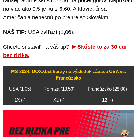
radšej radíme skúsiť podať na počet gólov. Napríklad
na viac ako 9,5 je kurz 6,60. A ktovie, či sa
Američania nehecnú po prehre so Slovákmi.
NÁŠ TIP:
USA zvíťazí (1,06).
Chcete si staviť na váš tip?
Skúste to za 30 eur
bez rizika.
MS 2024: DOXXbet kurzy na výsledok zápasu USA vs.
Francúzsko
USA (1,06)
Remíza (13,50)
Francúzsko (28,00)
1X (-)
X2 (-)
12 (-)