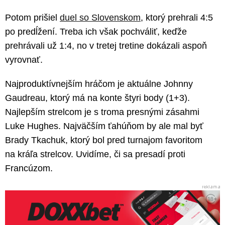
Potom prišiel
duel so Slovenskom
, ktorý prehrali 4:5
po predĺžení. Treba ich však pochváliť, keďže
prehrávali už 1:4, no v tretej tretine dokázali aspoň
vyrovnať.
Najproduktívnejším hráčom je aktuálne Johnny
Gaudreau, ktorý má na konte štyri body (1+3).
Najlepším strelcom je s troma presnými zásahmi
Luke Hughes. Najväčším ťahúňom by ale mal byť
Brady Tkachuk, ktorý bol pred turnajom favoritom
na kráľa strelcov. Uvidíme, či sa presadí proti
Francúzom.