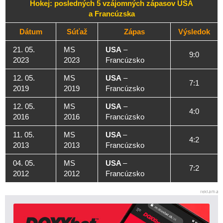
Hokej: posledných 5 vzájomných zápasov USA
a Francúzska
Dátum
Súťaž
Zápas
Výsledok
21. 05.
MS
USA
–
9:0
2023
2023
Francúzsko
12. 05.
MS
USA
–
7:1
2019
2019
Francúzsko
12. 05.
MS
USA
–
4:0
2016
2016
Francúzsko
11. 05.
MS
USA
–
4:2
2013
2013
Francúzsko
04. 05.
MS
USA
–
7:2
2012
2012
Francúzsko