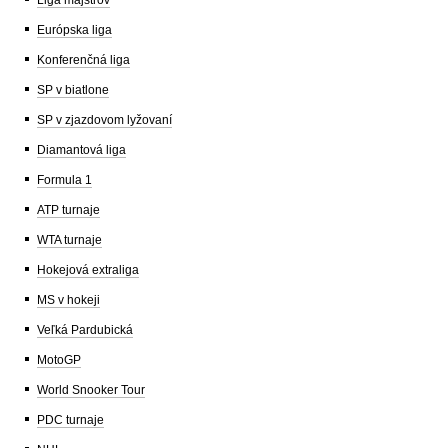
Európska liga
Konferenčná liga
SP v biatlone
SP v zjazdovom lyžovaní
Diamantová liga
Formula 1
ATP turnaje
WTA turnaje
Hokejová extraliga
MS v hokeji
Veľká Pardubická
MotoGP
World Snooker Tour
PDC turnaje