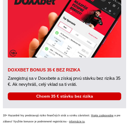
DOXXBET BONUS 35 € BEZ RIZIKA
Zaregistruj sa v Doxxbete a získaj prvú stávku bez rizika 35
€. Ak nevyhráš, celý vklad sa ti vráti.
Chcem 35 € stávku bez rizika
18+ Hazardné hry predstavujú riziko finančných strát a vzniku závislosti.
Hrajte zodpovedne
a pre
zábavu! Využitie bonusov je podmienené registráciou -
informácie tu
.