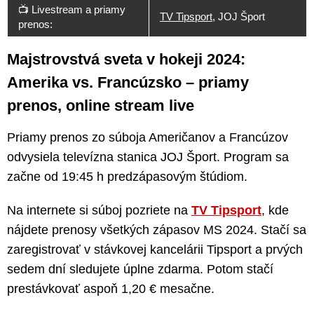
📺 Livestream a priamy
TV Tipsport
, JOJ Šport
prenos:
Majstrovstvá sveta v hokeji 2024:
Amerika vs. Francúzsko – priamy
prenos, online stream live
Priamy prenos zo súboja Američanov a Francúzov
odvysiela televízna stanica JOJ Šport. Program sa
začne od 19:45 h predzápasovým štúdiom.
Na internete si súboj pozriete na
TV Tipsport
, kde
nájdete prenosy všetkých zápasov MS 2024. Stačí sa
zaregistrovať v stávkovej kancelárii Tipsport a prvých
sedem dní sledujete úplne zdarma. Potom stačí
prestávkovať aspoň 1,20 € mesačne.