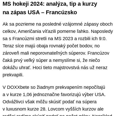
MS hokeji 2024: analýza, tip a kurzy
na zápas USA – Francúzsko
Ak sa pozrieme na posledné vzájomné zápasy oboch
celkov, Američania víťazili pomerne ľahko. Naposledy
sa s Francúzmi stretli na MS 2023 a rozbili ich 9:0.
Teraz síce majú obaja rovnaký počet bodov, no
zároveň mali neporovnateľných súperov. Francúzov
čaká prvý veľký súper a nemyslíme si, že niečo
dokážu uhrať. Hoci tieto majstrovstvá nás už neraz
prekvapili.
V DOXXbete so žiadnym prekvapením nepočítajú
a v kurze 1,06 jednoznačne favorizujú výber USA.
Odvážlivci však môžu skúsiť podať na súpera
v luxusnom kurze 28. Lovcom vyšších kurzov ale