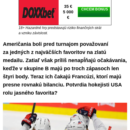
35 €
CHCEM BONUS
5 000
€
18+ Hazardné hry predstavujú riziko finančných strát
a vzniku závislosti.
Američania boli pred turnajom považovaní
za jedných z najväčších favoritov na zlatú
medailu. Zatiaľ však príliš nenapĺňajú očakávania,
keďže v skupine B majú po troch zápasoch len
štyri body. Teraz ich čakajú Francúzi, ktorí majú
presne rovnakú bilanciu. Potvrdia hokejisti USA
rolu jasného favorita?