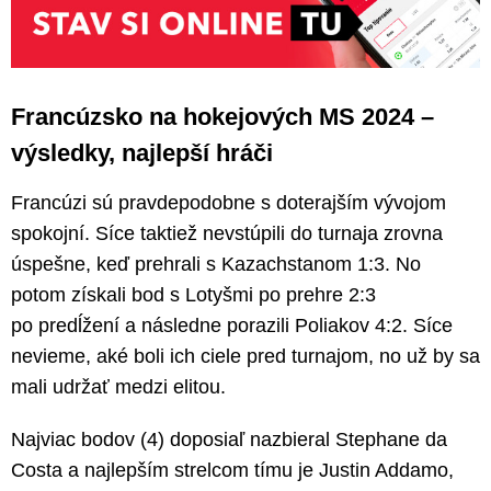
Francúzsko na hokejových MS 2024 –
výsledky, najlepší hráči
Francúzi sú pravdepodobne s doterajším vývojom
spokojní. Síce taktiež nevstúpili do turnaja zrovna
úspešne, keď prehrali s Kazachstanom 1:3. No
potom získali bod s Lotyšmi po prehre 2:3
po predĺžení a následne porazili Poliakov 4:2. Síce
nevieme, aké boli ich ciele pred turnajom, no už by sa
mali udržať medzi elitou.
Najviac bodov (4) doposiaľ nazbieral Stephane da
Costa a najlepším strelcom tímu je Justin Addamo,