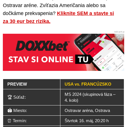
Ostravar aréne. Zvíťazia Američania alebo sa
dočkáme prekvapenia?
Kliknite SEM a stavte si
za 30 eur bez rizika.
PREVIEW
USA vs. FRANCÚZSKO
MS 2024 (skupinová fáza –
🏆 Súťaž:
4. kolo)
🏟️ Miesto:
Ostravar aréna, Ostrava
⏰ Termín:
Štvrtok 16. máj, 20:20 h