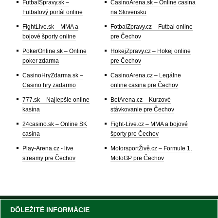
FutbalSpravy.sk –
CasinoArena.sk – Online casina
Futbalový portál online
na Slovensku
FightLive.sk – MMA a
FotbalZpravy.cz – Futbal online
bojové športy online
pre Čechov
PokerOnline.sk – Online
HokejZpravy.cz – Hokej online
poker zdarma
pre Čechov
CasinoHryZdarma.sk –
CasinoArena.cz – Legálne
Casino hry zadarmo
online casina pre Čechov
777.sk – Najlepšie online
BetArena.cz – Kurzové
kasína
stávkovanie pre Čechov
24casino.sk – Online SK
Fight-Live.cz – MMA a bojové
casina
športy pre Čechov
Play-Arena.cz - live
MotorsportŽivě.cz – Formule 1,
streamy pre Čechov
MotoGP pre Čechov
DÔLEŽITÉ INFORMÁCIE