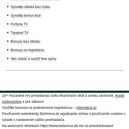
Synottip stávka bez rizika
Synottip bonus kód
Fortuna TV
Tipsport TV
Bonusy bez vkladu
Bonusy za registráciu
Ako získať a využiť free spiny
18+ Hazardné hry predstavujú riziko finančných strát a vzniku závislosti.
Hrajte
zodpovedne
a pre zábavu!
Využitie bonusov je podmienené registráciou –
informácie tu
.
Používaním webstránky BetArena.sk vyjadrujete súhlas s používaním cookies v
súlade s nastavením vášho prehliadača.
Na webových stránkach https://www.betarena.sk/ nie sú prevádzkované