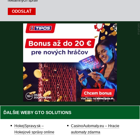
reklamných správ
ĎALŠIE WEBY GTO SOLUTIONS
HokejSpravy.sk –
CasinoAutomaty.eu – Hracie
Hokejové správy online
automaty zdarma