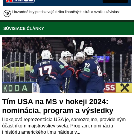
Hazardné hry predstavujú riziko finančných strát a vzniku závislosti.
SÚVISIACE ČLÁNKY
Tím USA na MS v hokeji 2024:
nominácia, program a výsledky
Hokejová reprezentácia USA je, samozrejme, pravidelným
účastníkom majstrovstiev sveta. Program, nomináciu
i históriu amerického tímu nájdete v...