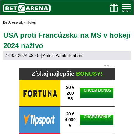
BetArena.sk
>
Hokej
USA proti Francúzsku na MS v hokeji
2024 naživo
16.05.2024 09:45
| Autor:
Patrik Heriban
Získaj najlepšie
BONUSY!
20 €
CHCEM BONUS
200
FS
20 €
CHCEM BONUS
4 000
€