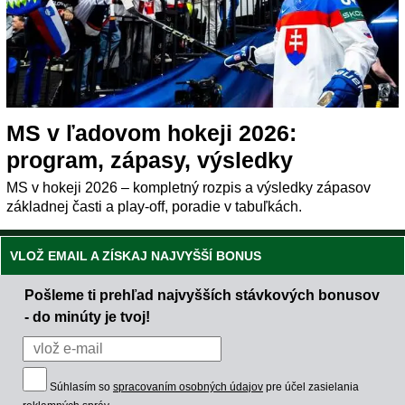
MS v ľadovom hokeji 2026:
program, zápasy, výsledky
MS v hokeji 2026 – kompletný rozpis a výsledky zápasov
základnej časti a play-off, poradie v tabuľkách.
VLOŽ EMAIL A ZÍSKAJ NAJVYŠŠÍ BONUS
Pošleme ti prehľad najvyšších stávkových bonusov
- do minúty je tvoj!
Súhlasím so
spracovaním osobných údajov
pre účel zasielania