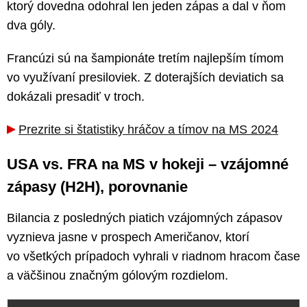
ktorý dovedna odohral len jeden zápas a dal v ňom
dva góly.
Francúzi sú na šampionáte tretím najlepším tímom
vo využívaní presiloviek. Z doterajších deviatich sa
dokázali presadiť v troch.
Prezrite si štatistiky hráčov a tímov na MS 2024
USA vs. FRA na MS v hokeji – vzájomné
zápasy (H2H), porovnanie
Bilancia z posledných piatich vzájomných zápasov
vyznieva jasne v prospech Američanov, ktorí
vo všetkých prípadoch vyhrali v riadnom hracom čase
a väčšinou značným gólovým rozdielom.