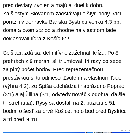
pred deviaty Zvolen a majú aj duel k dobru.
Za šiestym Slovanom zaostávajú o štyri body. Vlci
porazili v dohrávke
Banskú Bystricu
vonku 4:3 pp,
doma Slovan 3:2 pp a zhodne na vlastnom ľade
deklasovali lídra z Košíc 6:2.
Spišiaci, zdá sa, definitívne zažehnali krízu. Po 8
prehrách z 9 meraní síl triumfovali tri razy po sebe
za plný počet bodov. Pred reprezentačnou
prestávkou si to odniesol Zvolen na vlastnom ľade
(výhra 4:2), zo Spiša odchádzali naprázdno Poprad
(3:1) a aj Žilina (3:1, odvtedy nováčik odohral ďalšie
tri stretnutia). Rysy sa dostali na 2. pozíciu s 51
bodmi o šesť za prvé Košice, no o bod pred Bystricu
a tri pred Nitru.