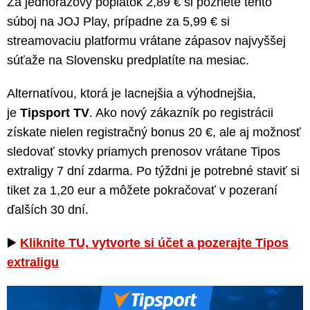
Za jednorazový poplatok 2,89 € si pozriete tento
súboj na JOJ Play, prípadne za 5,99 € si
streamovaciu platformu vrátane zápasov najvyššej
súťaže na Slovensku predplatíte na mesiac.
Alternatívou, ktorá je lacnejšia a výhodnejšia,
je
Tipsport TV
. Ako nový zákazník po registrácii
získate nielen registračný bonus 20 €, ale aj možnosť
sledovať stovky priamych prenosov vrátane Tipos
extraligy 7 dní zdarma. Po týždni je potrebné staviť si
tiket za 1,20 eur a môžete pokračovať v pozeraní
ďalších 30 dní.
▶️
Kliknite TU, vytvorte si účet a pozerajte Tipos
extraligu