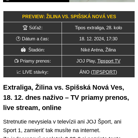
PREVIEW: ŽILINA VS. SPIŠSKÁ NOVÁ VES
🏆 Súťaž:
Tipos extraliga, 28. kolo
🕐 Dátum a čas:
18. 12. 2024, 17:30
🏟 Štadión:
Niké Aréna, Žilina
📺 Priamy prenos:
JOJ Play,
Tipsport TV
📈 LIVE stávky:
ÁNO (
TIPSPORT
)
Extraliga, Žilina vs. Spišská Nová Ves,
18. 12. dnes naživo – TV priamy prenos,
live stream, online
Stretnutie nevysiela v televízii ani JOJ Šport, ani
Sport 1, zamieriť tak musíte na internet.