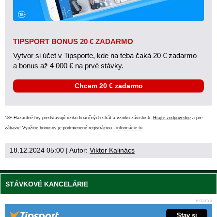
TIPSPORT BONUS 20 € ZADARMO
Vytvor si účet v Tipsporte, kde na teba čaká 20 € zadarmo
a bonus až 4 000 € na prvé stávky.
Chcem 20 € zadarmo
18+ Hazardné hry predstavujú riziko finančných strát a vzniku závislosti.
Hrajte zodpovedne
a pre
zábavu! Využitie bonusov je podmienené registráciou -
informácie tu
.
18.12.2024 05:00
| Autor:
Viktor Kalinács
STÁVKOVÉ KANCELÁRIE
Stav si