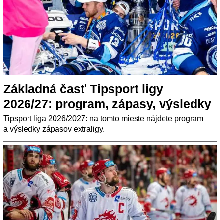
Základná časť Tipsport ligy
2026/27: program, zápasy, výsledky
Tipsport liga 2026/2027: na tomto mieste nájdete program
a výsledky zápasov extraligy.