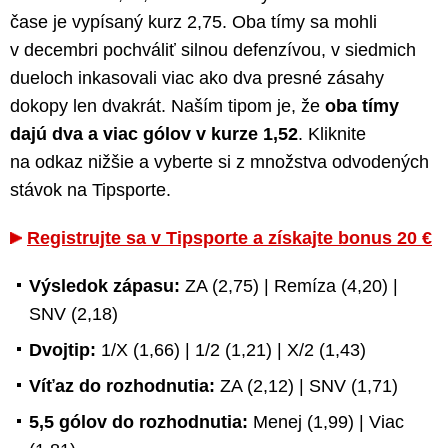
čase je vypísaný kurz 2,75. Oba tímy sa mohli
v decembri pochváliť silnou defenzívou, v siedmich
dueloch inkasovali viac ako dva presné zásahy
dokopy len dvakrát. Naším tipom je, že
oba tímy
dajú dva a viac gólov v kurze 1,52
. Kliknite
na odkaz nižšie a vyberte si z množstva odvodených
stávok na Tipsporte.
Registrujte sa v Tipsporte a získajte bonus 20 €
Výsledok zápasu:
ZA (2,75) | Remíza (4,20) |
SNV (2,18)
Dvojtip:
1/X (1,66) | 1/2 (1,21) | X/2 (1,43)
Víťaz do rozhodnutia:
ZA (2,12) | SNV (1,71)
5,5 gólov do rozhodnutia:
Menej (1,99) | Viac