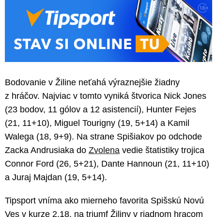
Bodovanie v Žiline neťahá výraznejšie žiadny
z hráčov. Najviac v tomto vyniká štvorica Nick Jones
(23 bodov, 11 gólov a 12 asistencií), Hunter Fejes
(21, 11+10), Miguel Tourigny (19, 5+14) a Kamil
Walega (18, 9+9). Na strane Spišiakov po odchode
Zacka Andrusiaka do
Zvolena
vedie štatistiky trojica
Connor Ford (26, 5+21), Dante Hannoun (21, 11+10)
a Juraj Majdan (19, 5+14).
Tipsport vníma ako mierneho favorita Spišskú Novú
Ves v kurze 2,18, na triumf Žiliny v riadnom hracom