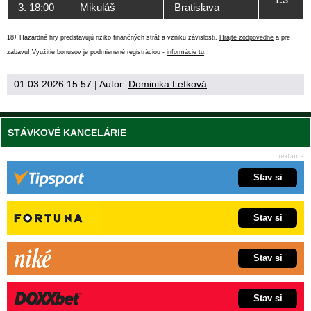
3. 18:00
Mikuláš
Bratislava
18+ Hazardné hry predstavujú riziko finančných strát a vzniku závislosti.
Hrajte zodpovedne
a pre
zábavu! Využitie bonusov je podmienené registráciou -
informácie tu
.
01.03.2026 15:57
| Autor:
Dominika Lefková
STÁVKOVÉ KANCELÁRIE
Stav si
Stav si
Stav si
Stav si