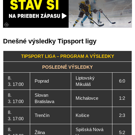
Dnešné výsledky Tipsport ligy
TIPSPORT LIGA – PROGRAM A VÝSLEDKY
POSLEDNÉ VÝSLEDKY
8.
Liptovský
Poprad
6:0
3. 17:00
Mikuláš
8.
Slovan
Michalovce
1:2
3. 17:00
Bratislava
8.
Trenčín
Košice
2:3
3. 17:00
8.
Spišská Nová
Žilina
5:2