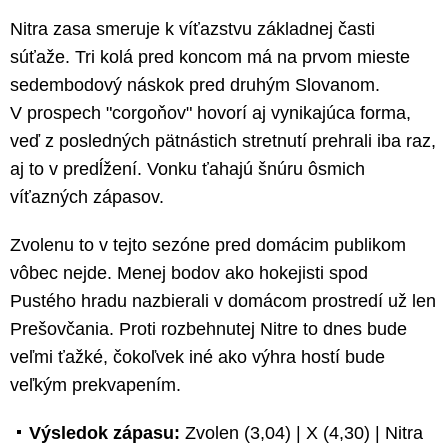
Nitra zasa smeruje k víťazstvu základnej časti
súťaže. Tri kolá pred koncom má na prvom mieste
sedembodový náskok pred druhým Slovanom.
V prospech "corgoňov" hovorí aj vynikajúca forma,
veď z posledných pätnástich stretnutí prehrali iba raz,
aj to v predĺžení. Vonku ťahajú šnúru ôsmich
víťazných zápasov.
Zvolenu to v tejto sezóne pred domácim publikom
vôbec nejde. Menej bodov ako hokejisti spod
Pustého hradu nazbierali v domácom prostredí už len
Prešovčania. Proti rozbehnutej Nitre to dnes bude
veľmi ťažké, čokoľvek iné ako výhra hostí bude
veľkým prekvapením.
Výsledok zápasu:
Zvolen (3,04) | X (4,30) | Nitra