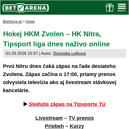
BetArena.sk
>
Hokej
Hokej HKM Zvolen – HK Nitra,
Tipsport liga dnes naživo online
01.03.2026 15:57
| Autor:
Dominika Lefková
Prvú Nitru dnes čaká zápas na ľade desiateho
Zvolena. Zápas začína o 17:00, priamy prenos
odvysiela televízia ako aj livestream stávkovej
kancelárie.
▶️
Sledujte zápas na Tipsporte TU
Livestream
–
TV prenos
Priebeh
–
Kurzy