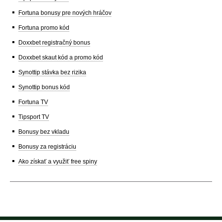
Fortuna bonusy pre nových hráčov
Fortuna promo kód
Doxxbet registračný bonus
Doxxbet skaut kód a promo kód
Synottip stávka bez rizika
Synottip bonus kód
Fortuna TV
Tipsport TV
Bonusy bez vkladu
Bonusy za registráciu
Ako získať a využiť free spiny