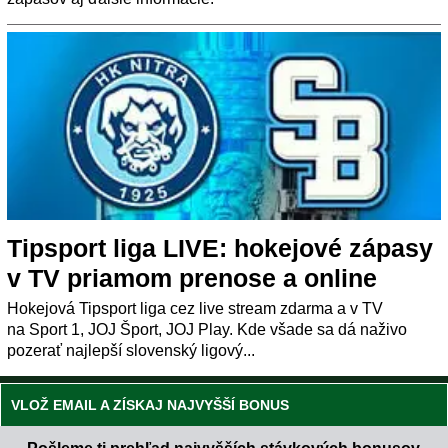
Tipsport liga LIVE: hokejové zápasy
v TV priamom prenose a online
Hokejová Tipsport liga cez live stream zdarma a v TV
na Sport 1, JOJ Šport, JOJ Play. Kde všade sa dá naživo
pozerať najlepší slovenský ligový...
VLOŽ EMAIL A ZÍSKAJ NAJVYŠŠÍ BONUS
Pošleme ti prehľad najvyšších stávkových bonusov