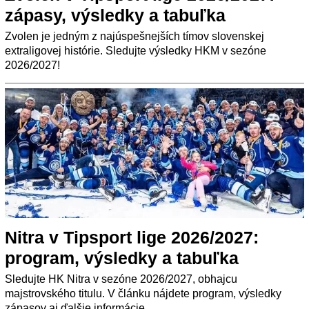
zápasy, výsledky a tabuľka
Zvolen je jedným z najúspešnejších tímov slovenskej
extraligovej histórie. Sledujte výsledky HKM v sezóne
2026/2027!
Nitra v Tipsport lige 2026/2027:
program, výsledky a tabuľka
Sledujte HK Nitra v sezóne 2026/2027, obhajcu
majstrovského titulu. V článku nájdete program, výsledky
zápasov aj ďalšie informácie.