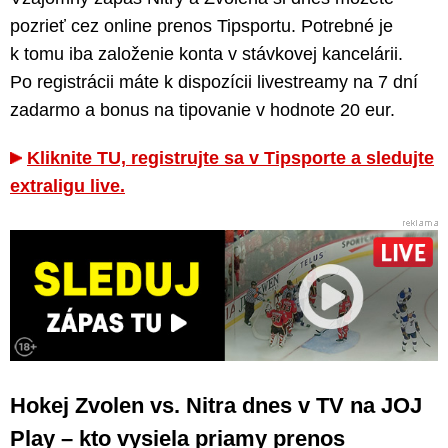
pozrieť cez online prenos Tipsportu. Potrebné je
k tomu iba založenie konta v stávkovej kancelárii.
Po registrácii máte k dispozícii livestreamy na 7 dní
zadarmo a bonus na tipovanie v hodnote 20 eur.
Kliknite TU, registrujte sa v Tipsporte a sledujte
extraligu live.
Hokej Zvolen vs. Nitra dnes v TV na JOJ
Play – kto vysiela priamy prenos