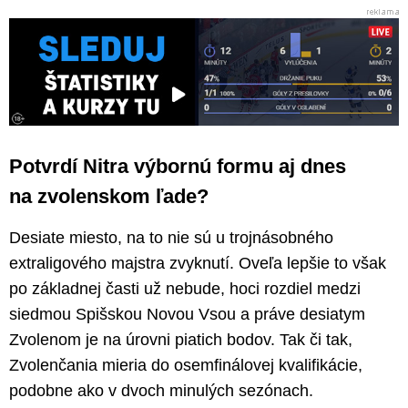
Potvrdí Nitra výbornú formu aj dnes
na zvolenskom ľade?
Desiate miesto, na to nie sú u trojnásobného
extraligového majstra zvyknutí. Oveľa lepšie to však
po základnej časti už nebude, hoci rozdiel medzi
siedmou Spišskou Novou Vsou a práve desiatym
Zvolenom je na úrovni piatich bodov. Tak či tak,
Zvolenčania mieria do osemfinálovej kvalifikácie,
podobne ako v dvoch minulých sezónach.