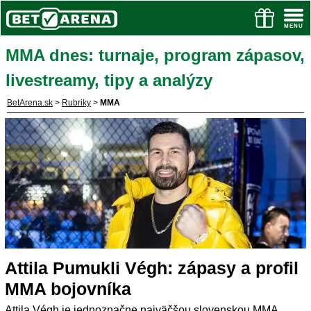
MMA dnes: turnaje, program zápasov,
livestreamy, tipy a analýzy
BetArena.sk
>
Rubriky
>
MMA
Attila Pumukli Végh: zápasy a profil
MMA bojovníka
Attila Végh je jednoznačne najväčšou slovenskou MMA