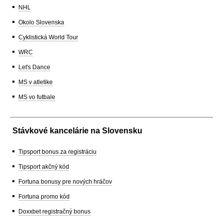
NHL
Okolo Slovenska
Cyklistická World Tour
WRC
Let's Dance
MS v atletike
MS vo futbale
Stávkové kancelárie na Slovensku
Tipsport bonus za registráciu
Tipsport akčný kód
Fortuna bonusy pre nových hráčov
Fortuna promo kód
Doxxbet registračný bonus