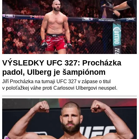
VÝSLEDKY UFC 327: Procházka
padol, Ulberg je šampiónom
Jiří Procházka na turnaji UFC 327 v zápase o titul
v poloťažkej váhe proti Carlosovi Ulbergovi neuspel.