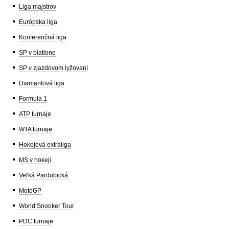
Liga majstrov
Európska liga
Konferenčná liga
SP v biatlone
SP v zjazdovom lyžovaní
Diamantová liga
Formula 1
ATP turnaje
WTA turnaje
Hokejová extraliga
MS v hokeji
Veľká Pardubická
MotoGP
World Snooker Tour
PDC turnaje