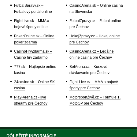
FutbalSpravy.sk –
CasinoArena.sk – Online casina
Futbalový portál online
na Slovensku
FightLive.sk – MMA a
FotbalZpravy.cz – Futbal online
bojové športy online
pre Čechov
PokerOnline.sk – Online
HokejZpravy.cz – Hokej online
poker zdarma
pre Čechov
CasinoHryZdarma.sk –
CasinoArena.cz – Legálne
Casino hry zadarmo
online casina pre Čechov
777.sk – Najlepšie online
BetArena.cz – Kurzové
kasína
stávkovanie pre Čechov
24casino.sk – Online SK
Fight-Live.cz – MMA a bojové
casina
športy pre Čechov
Play-Arena.cz - live
MotorsportŽivě.cz – Formule 1,
streamy pre Čechov
MotoGP pre Čechov
DÔLEŽITÉ INFORMÁCIE