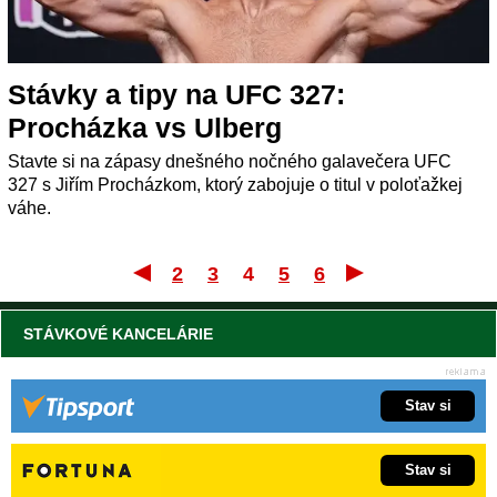
Stávky a tipy na UFC 327:
Procházka vs Ulberg
Stavte si na zápasy dnešného nočného galavečera UFC
327 s Jiřím Procházkom, ktorý zabojuje o titul v poloťažkej
váhe.
2
3
4
5
6
Prvý
Posle
STÁVKOVÉ KANCELÁRIE
Stav si
Stav si