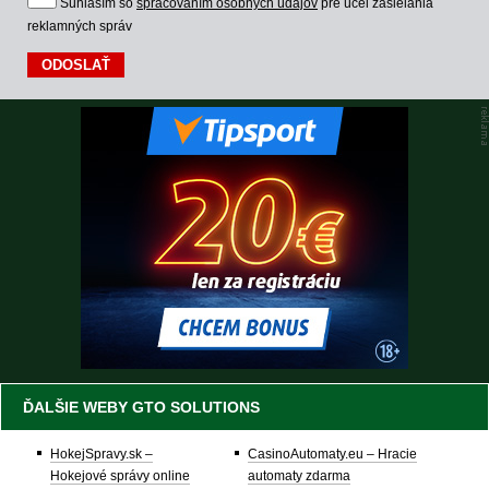
Súhlasím so
spracovaním osobných údajov
pre účel zasielania
reklamných správ
ĎALŠIE WEBY GTO SOLUTIONS
HokejSpravy.sk –
CasinoAutomaty.eu – Hracie
Hokejové správy online
automaty zdarma