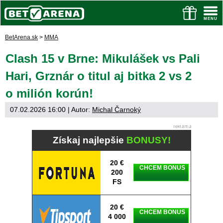
BetArena.sk
>
MMA
Clash 15 v Brne: Mikulášek vs Pali
Hari, Grznár o titul aj bitka 2 vs 2
o milión korún!
07.02.2026 16:00
| Autor:
Michal Čarnoký
Získaj najlepšie
BONUSY!
20 €
CHCEM BONUS
200
FS
20 €
CHCEM BONUS
4 000