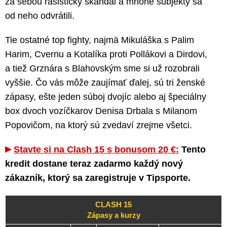
za sebou rasistický škandál a mnohé subjekty sa
od neho odvrátili.
Tie ostatné top fighty, najmä Mikuláška s Palim
Harim, Cvernu a Kotalíka proti Pollákovi a Dirdovi,
a tiež Grznára s Blahovským sme si už rozobrali
vyššie. Čo vás môže zaujímať ďalej, sú tri ženské
zápasy, ešte jeden súboj dvojíc alebo aj špeciálny
box dvoch vozíčkarov Denisa Drbala s Milanom
Popovičom, na ktorý sú zvedaví zrejme všetci.
Stavte si na Clash 15 s bonusom 20 €:
Tento
kredit dostane teraz zadarmo každý nový
zákazník, ktorý sa zaregistruje v Tipsporte.
CLASH 15
Zápasy a kurzy