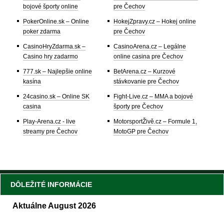
bojové športy online
pre Čechov
PokerOnline.sk – Online
HokejZpravy.cz – Hokej online
poker zdarma
pre Čechov
CasinoHryZdarma.sk –
CasinoArena.cz – Legálne
Casino hry zadarmo
online casina pre Čechov
777.sk – Najlepšie online
BetArena.cz – Kurzové
kasína
stávkovanie pre Čechov
24casino.sk – Online SK
Fight-Live.cz – MMA a bojové
casina
športy pre Čechov
Play-Arena.cz - live
MotorsportŽivě.cz – Formule 1,
streamy pre Čechov
MotoGP pre Čechov
DÔLEŽITÉ INFORMÁCIE
Aktuálne August 2026