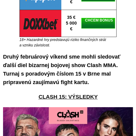
€
35 €
CHCEM BONUS
5 000
€
18+ Hazardné hry predstavujú riziko finančných strát
a vzniku závislosti.
Druhý februárový víkend sme mohli sledovať
ďalší diel bizarnej bojovej show Clash MMA.
Turnaj s poradovým číslom 15 v Brne mal
pripravenú zaujímavú fight kartu.
CLASH 15: VÝSLEDKY