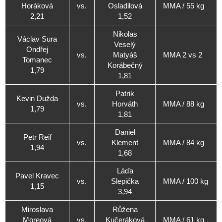
Horáková
vs.
Osladilová
MMA / 55 kg
2,21
1,52
Nikolas
Václav Sura
Veselý
Ondřej
vs.
Matyáš
MMA 2 vs 2
Tomanec
Korábečný
1,79
1,81
Patrik
Kevin Dužda
vs.
Horváth
MMA / 88 kg
1,79
1,81
Daniel
Petr Reif
vs.
Klement
MMA / 84 kg
1,94
1,68
Láďa
Pavel Kravec
vs.
Slepička
MMA / 100 kg
1,15
3,94
Miroslava
Růžena
Moreová
vs.
Kučeráková
MMA / 61 kg