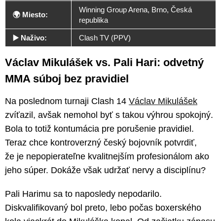
Winning Group Arena, Brno, Česká
🌍 Miesto:
republika
▶️ Naživo:
Clash TV (PPV)
Václav Mikulášek vs. Pali Hari: odvetný
MMA súboj bez pravidiel
Na poslednom turnaji Clash 14
Václav Mikulášek
zvíťazil, avšak nemohol byť s takou výhrou spokojný.
Bola to totiž kontumácia pre porušenie pravidiel.
Teraz chce kontroverzný český bojovník potvrdiť,
že je nepopierateľne kvalitnejším profesionálom ako
jeho súper. Dokáže však udržať nervy a disciplínu?
Pali Harimu sa to naposledy nepodarilo.
Diskvalifikovaný bol preto, lebo počas boxerského