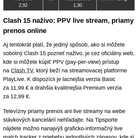
2,92
1,30
Clash 15 naživo: PPV live stream, priamy
prenos online
Aj tentokrát platí, že jediný spôsob, ako si môžete
sobotný Clash 15 pozrieť naživo, je cez oficiálny web,
kde si môžete kúpiť PPV (pay-per-view) prístup
na
Clash TV
, ktorý beží na streamovacej platforme
PlayLive. K dispozícii je lacnejšia verzia Basic
za 11,99 € a drahšia kvalitnejšia Premium verzia
za 12,99 €.
Televízny priamy prenos ani live streamy na webe
stávkových kancelárií nehľadajte. Na Tipsporte
nájdete možno nanajvýš graficko-informačný live
match tracker z priebehu jednotlivých zápasov, kde si