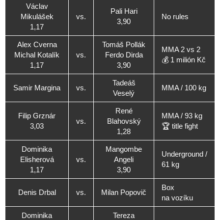
Václav
Pali Hari
Mikulášek
vs.
No rules
3,90
1,17
Alex Cverna
Tomáš Pollák
MMA 2 vs 2
Michal Kotalík
vs.
Ferdo Dirda
💰 1 milión Kč
1,17
3,90
Tadeáš
Samir Margina
vs.
MMA / 100 kg
Veselý
René
Filip Grznár
MMA / 93 kg
vs.
Blahovský
3,03
🏆 title fight
1,28
Dominika
Mangombe
Underground /
Elisherová
vs.
Angeli
61 kg
1,17
3,90
Box
Denis Drbal
vs.
Milan Popovič
na vozíku
Dominika
Tereza