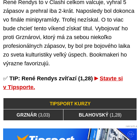
René Rendys to v Clashi celkom valcuje, vyhral 5
zápasov a prehral iba 2-krát. Naposledy bol dokonca
vo finále minipyramídy. Trofej nezískal. O to viac
bude chcieť tento víkend získať titul. Vybojovať ho
proti Grznárovi, ktorý má za sebou niekoľko
profesionálnych zápasov, by bol pre bojového laika
zo sveta kulturistiky veľký úspech. Bookmakeri ho
výrazne favorizujú.
✅
TIP: René Rendys zvíťazí (1,28)
Stavte si
v Tipsporte.
TIPSPORT KURZY
GRZNÁR
(3,03)
BLAHOVSKÝ
(1,28)