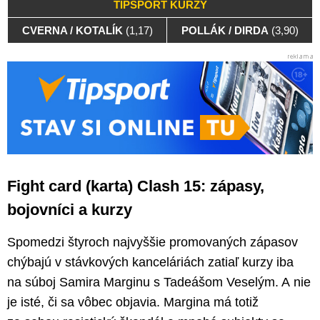
TIPSPORT KURZY
CVERNA / KOTALÍK
(1,17)
POLLÁK / DIRDA
(3,90)
Fight card (karta) Clash 15: zápasy,
bojovníci a kurzy
Spomedzi štyroch najvyššie promovaných zápasov
chýbajú v stávkových kanceláriách zatiaľ kurzy iba
na súboj Samira Marginu s Tadeášom Veselým. A nie
je isté, či sa vôbec objavia. Margina má totiž