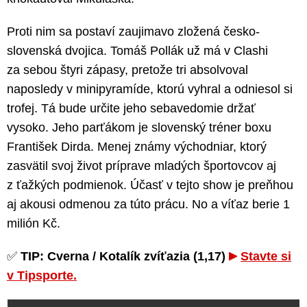
Proti nim sa postaví zaujimavo zložená česko-
slovenská dvojica. Tomáš Pollák už má v Clashi
za sebou štyri zápasy, pretože tri absolvoval
naposledy v minipyramíde, ktorú vyhral a odniesol si
trofej. Tá bude určite jeho sebavedomie držať
vysoko. Jeho parťákom je slovenský tréner boxu
František Dirda. Menej známy východniar, ktorý
zasvätil svoj život príprave mladých športovcov aj
z ťažkých podmienok. Účasť v tejto show je preňhou
aj akousi odmenou za túto prácu. No a víťaz berie 1
milión Kč.
✅
TIP: Cverna / Kotalík zvíťazia (1,17)
Stavte si
v Tipsporte.