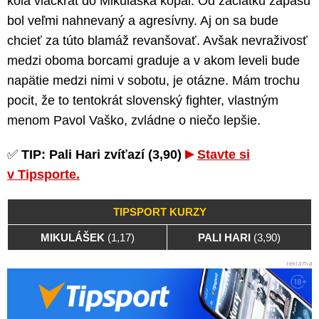
kola viackrát do Mikuláška kopal. Od začiatku zápasu
bol veľmi nahnevaný a agresívny. Aj on sa bude
chcieť za túto blamáž revanšovať. Avšak nevraživosť
medzi oboma borcami graduje a v akom leveli bude
napätie medzi nimi v sobotu, je otázne. Mám trochu
pocit, že to tentokrát slovenský fighter, vlastným
menom Pavol Vaško, zvládne o niečo lepšie.
✅
TIP: Pali Hari zvíťazí (3,90)
Stavte si
v Tipsporte.
TIPSPORT KURZY
MIKULÁŠEK
(1,17)
PALI HARI
(3,90)