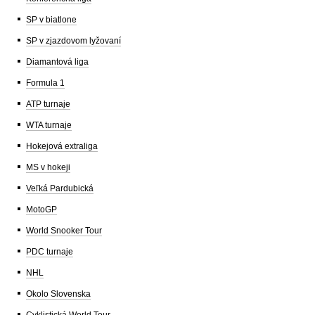
SP v biatlone
SP v zjazdovom lyžovaní
Diamantová liga
Formula 1
ATP turnaje
WTA turnaje
Hokejová extraliga
MS v hokeji
Veľká Pardubická
MotoGP
World Snooker Tour
PDC turnaje
NHL
Okolo Slovenska
Cyklistická World Tour