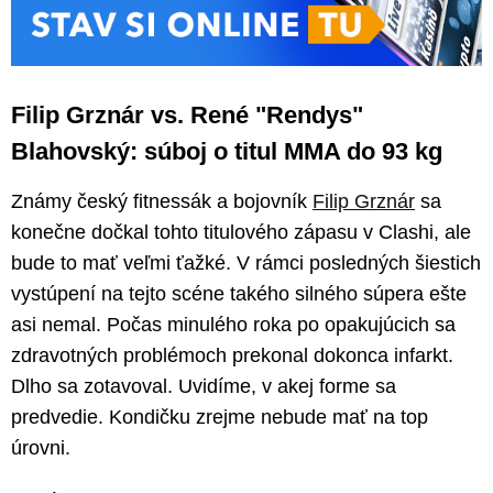
Filip Grznár vs. René "Rendys"
Blahovský: súboj o titul MMA do 93 kg
Známy český fitnessák a bojovník
Filip Grznár
sa
konečne dočkal tohto titulového zápasu v Clashi, ale
bude to mať veľmi ťažké. V rámci posledných šiestich
vystúpení na tejto scéne takého silného súpera ešte
asi nemal. Počas minulého roka po opakujúcich sa
zdravotných problémoch prekonal dokonca infarkt.
Dlho sa zotavoval. Uvidíme, v akej forme sa
predvedie. Kondičku zrejme nebude mať na top
úrovni.