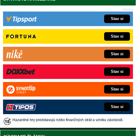
Stav si
Stav si
Stav si
Stav si
Stav si
Stav si
Hazardné hry predstavujú riziko finančných strát a vzniku závislosti.