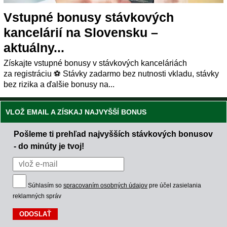
Vstupné bonusy stávkových
kancelárií na Slovensku –
aktuálny...
Získajte vstupné bonusy v stávkových kanceláriách
za registráciu ⚽ Stávky zadarmo bez nutnosti vkladu, stávky
bez rizika a ďalšie bonusy na...
VLOŽ EMAIL A ZÍSKAJ NAJVYŠŠÍ BONUS
Pošleme ti prehľad najvyšších stávkových bonusov
- do minúty je tvoj!
Súhlasím so
spracovaním osobných údajov
pre účel zasielania
reklamných správ