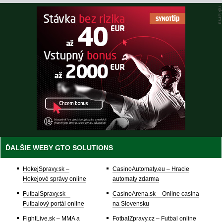
ĎALŠIE WEBY GTO SOLUTIONS
HokejSpravy.sk –
CasinoAutomaty.eu – Hracie
Hokejové správy online
automaty zdarma
FutbalSpravy.sk –
CasinoArena.sk – Online casina
Futbalový portál online
na Slovensku
FightLive.sk – MMA a
FotbalZpravy.cz – Futbal online