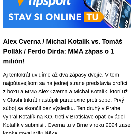
Alex Cverna / Michal Kotalík vs. Tomáš
Pollák / Ferdo Dirda: MMA zápas o 1
milión!
Aj tentokrát uvidíme až dva zápasy dvojíc. V tom
najpútavejšom sa na jednej strane predstavia profíci
z boxu a MMA Alex Cverna a Michal Kotalík, ktorí už
v Clashi trikrát nastúpili paradoxne proti sebe. Prvý
súboj sa skončil bez výsledku. Ten druhý v Prahe
vyhral Kotalík na KO, tretí v Bratislave opäť ovládol
Kotalík v submisii. Cverna tu v Brne v roku 2024 zase
knokautoval Mikuláška.