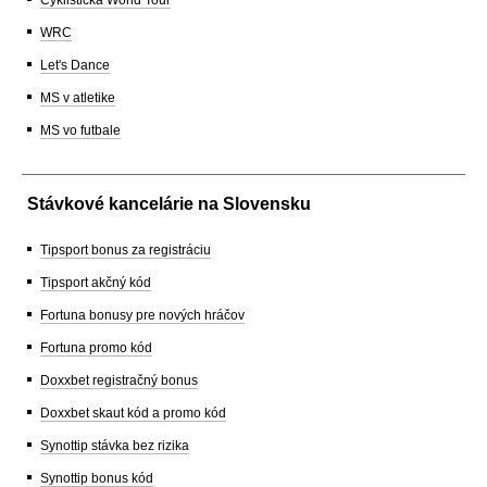
WRC
Let's Dance
MS v atletike
MS vo futbale
Stávkové kancelárie na Slovensku
Tipsport bonus za registráciu
Tipsport akčný kód
Fortuna bonusy pre nových hráčov
Fortuna promo kód
Doxxbet registračný bonus
Doxxbet skaut kód a promo kód
Synottip stávka bez rizika
Synottip bonus kód