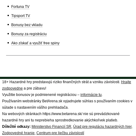
Fortuna TV
Tipsport TV
Bonusy bez vkladu
Bonusy za registráciu
Ako získať a využiť free spiny
18+ Hazardné hry predstavujú riziko finančných strát a vzniku závislosti.
Hrajte
zodpovedne
a pre zábavu!
Využitie bonusov je podmienené registráciou –
informácie tu
.
Používaním webstránky BetArena.sk vyjadrujete súhlas s používaním cookies v
súlade s nastavením vášho prehliadača.
Na webových stránkach https://www.betarena.sk/ nie sú prevádzkované
hazardné hry ani tu neprebieha sprostredkovanie akýchkoľvek platieb.
Dôležité odkazy:
Ministerstvo Financií SR
,
Úrad pre reguláciu hazardných hier
,
Zodpovedné hranie
,
Centrum pre liečbu závislostí