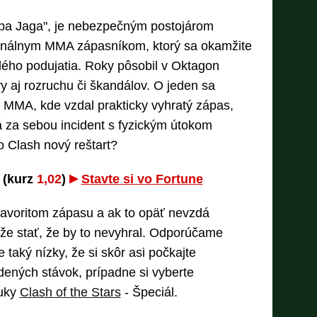
Baba Jaga", je nebezpečným postojárom
onálnym MMA zápasníkom, ktorý sa okamžite
ého podujatia. Roky pôsobil v Oktagon
 aj rozruchu či škandálov. O jeden sa
 MMA, kde vzdal prakticky vyhratý zápas,
má za sebou incident s fyzickým útokom
o Clash nový reštart?
 (kurz
1,02
)
Stavte si vo Fortune
avoritom zápasu a ak to opäť nevzdá
e stať, že by to nevyhral. Odporúčame
e taký nízky, že si skôr asi počkajte
ených stávok, prípadne si vyberte
nuky
Clash of the Stars
- Špeciál.