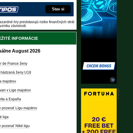
Stav si
zardné hry predstavujú riziko finančných strát
vzniku závislosti.
ŽITÉ INFORMÁCIE
uálne August 2026
r de France ženy
 hádzaná ženy U18
a majstrov
van v Lige majstrov
lta a España
 pozerať Ligu majstrov
é liga
 pozerať Niké ligu