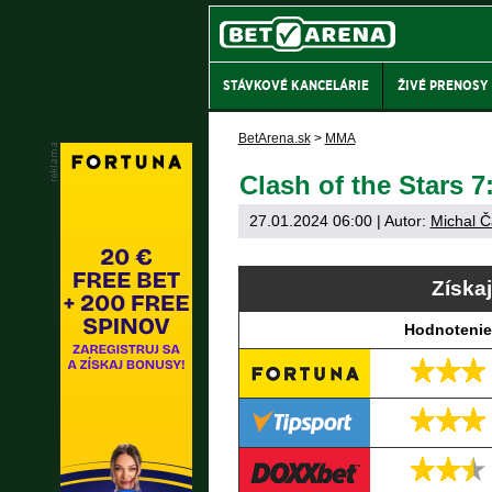
STÁVKOVÉ KANCELÁRIE
ŽIVÉ PRENOSY
BetArena.sk
>
MMA
Clash of the Stars 7
27.01.2024 06:00
| Autor:
Michal Č
Získa
Hodnotenie