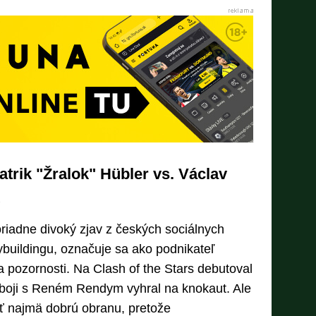
atrik "Žralok" Hübler vs. Václav
riadne divoký zjav z českých sociálnych
odybuildingu, označuje sa ako podnikateľ
a pozornosti. Na Clash of the Stars debutoval
úboji s Reném Rendym vyhral na knokaut. Ale
ť najmä dobrú obranu, pretože