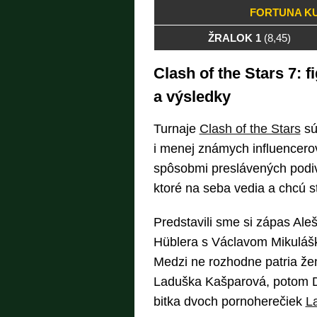
FORTUNA KU
ŽRALOK 1
(8,45)
Clash of the Stars 7: f
a výsledky
Turnaje
Clash of the Stars
sú
i menej známych influencero
spôsobmi preslávených podivín
ktoré na seba vedia a chcú s
Predstavili sme si zápas Al
Hüblera s Václavom Mikuláš
Medzi ne rozhodne patria že
Laduška Kašparová, potom De
bitka dvoch pornoherečiek
L