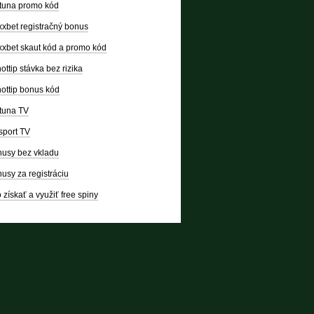
tuna promo kód
xbet registračný bonus
xbet skaut kód a promo kód
ottip stávka bez rizika
ottip bonus kód
tuna TV
sport TV
usy bez vkladu
usy za registráciu
 získať a využiť free spiny