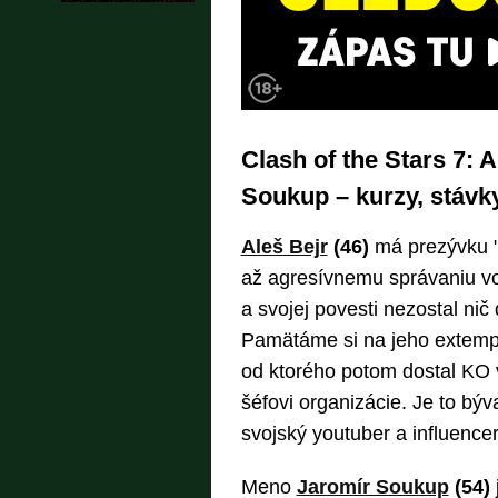
Clash of the Stars 7: 
Soukup – kurzy, stávky
Aleš Bejr
(46)
má prezývku "
až agresívnemu správaniu vo
a svojej povesti nezostal nič 
Pamätáme si na jeho extemp
od ktorého potom dostal KO v
šéfovi organizácie. Je to býv
svojský youtuber a influencer
Meno
Jaromír Soukup
(54)