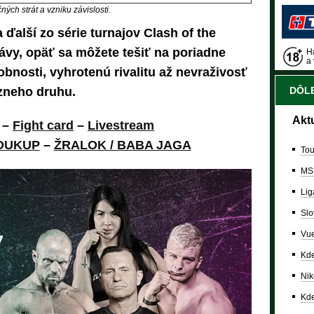
ých strát a vzniku závislosti.
 ďalší zo série turnajov Clash of the
kávy, opäť sa môžete tešiť na poriadne
Ha
a 
obnosti, vyhrotenú rivalitu až nevraživosť
ôzneho druhu.
DÔLE
Akt
–
Fight card
–
Livestream
SOUKUP
–
ŽRALOK / BABA JAGA
Tou
MS
Lig
Slo
Vue
Kde
Nik
Kde