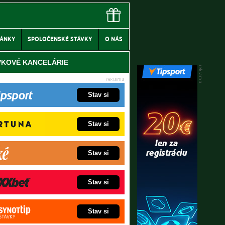
LÁNKY
SPOLOČENSKÉ STÁVKY
O NÁS
VKOVÉ KANCELÁRIE
Stav si
Stav si
Stav si
Stav si
Stav si