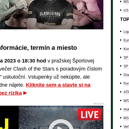
MS 
US
TOP
Lig
Eur
informácie, termín a miesto
Kon
SP 
ra 2023 o 18:30 hod
v pražskej Športovej
SP 
ečer Clash of the Stars s poradovým číslom
Dia
" uskutoční. Vstupenky už nekúpite, ale
For
dne nájete.
Kliknite sem a stavte si na
bez rizika
ATP
WTA
Hok
MS 
Veľ