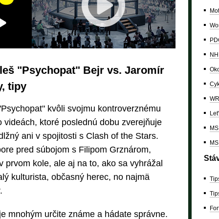
Mo
Wor
PDC
NH
Aleš "Psychopat" Bejr vs. Jaromír
Oko
, tipy
Cyk
W
Psychopat" kvôli svojmu kontroverznému
Let
 videách, ktoré poslednú dobu zverejňuje
MS 
dlžný ani v spojitosti s Clash of the Stars.
MS 
ore pred súbojom s Filipom Grznárom,
Stá
 prvom kole, ale aj na to, ako sa vyhrážal
alý kulturista, občasný herec, no najmä
Tip
.
Tip
For
je mnohým určite známe a hádate správne.