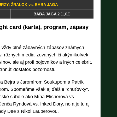
RZY: ŽRALOK vs. BABA JAGA
BABA JAGA 2
(1,02)
ight card (karta), program, zápasy
 vždy plné zábavných zápasov známych
v, rôznych medializovaných či akýmikoľvek
ov, ale aj profi bojovníkov a iných celebrít,
trhnúť dostatok pozornosti.
eša Bejra s Jaromírom Soukupom a Patrik
kom. Spomeňme však aj ďalšie "chuťovky".
nské súboje ako Mína Elisherová vs.
nča Ryndová vs. Inked Dory, no a je tu aj
ady Dee s Nikol Lauberovou
.