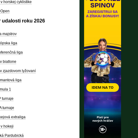
v horskej cyklistike
 Open
 udalosti roku 2026
a majstrov
ópska liga
ferenčná liga
v biatlone
v zjazdovom lyžovaní
mantová liga
mula 1
 turnaje
 turnaje
ejová extraliga
v hokeji
ká Pardubická