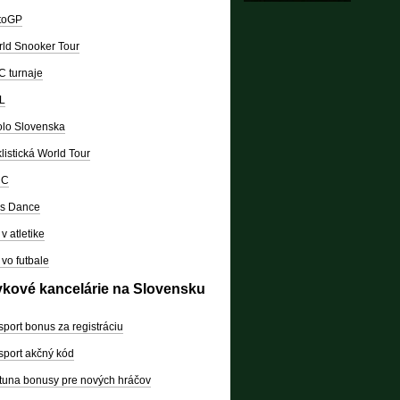
toGP
ld Snooker Tour
 turnaje
L
lo Slovenska
listická World Tour
RC
's Dance
v atletike
vo futbale
vkové kancelárie na Slovensku
sport bonus za registráciu
sport akčný kód
tuna bonusy pre nových hráčov