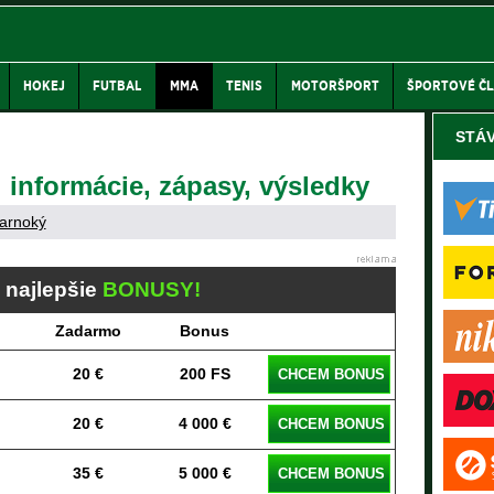
HOKEJ
FUTBAL
MMA
TENIS
MOTORŠPORT
ŠPORTOVÉ Č
STÁ
: informácie, zápasy, výsledky
arnoký
j najlepšie
BONUSY!
Zadarmo
Bonus
20 €
200 FS
CHCEM BONUS
20 €
4 000 €
CHCEM BONUS
35 €
5 000 €
CHCEM BONUS