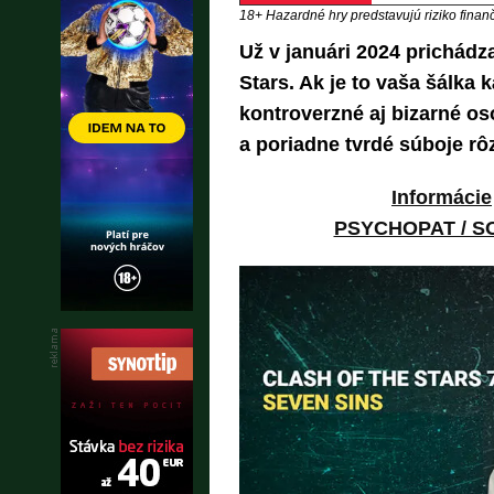
18+ Hazardné hry predstavujú riziko finančn
Už v januári 2024 prichádza
Stars. Ak je to vaša šálka 
kontroverzné aj bizarné os
a poriadne tvrdé súboje r
Informácie
PSYCHOPAT / 