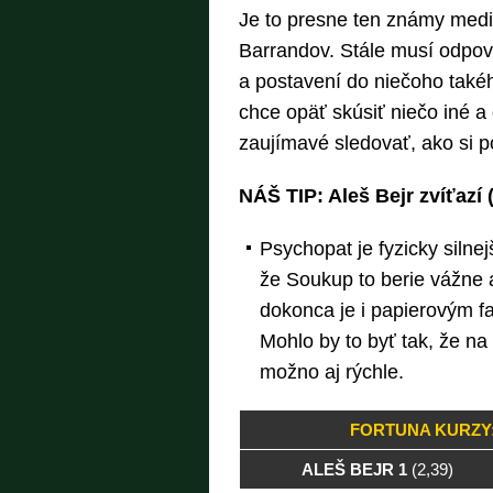
Je to presne ten známy medi
Barrandov. Stále musí odpov
a postavení do niečoho takéh
chce opäť skúsiť niečo iné a
zaujímavé sledovať, ako si p
NÁŠ TIP: Aleš Bejr zvíťazí 
Psychopat je fyzicky silne
že Soukup to berie vážne 
dokonca je i papierovým fa
Mohlo by to byť tak, že na
možno aj rýchle.
FORTUNA KURZY:
ALEŠ BEJR 1
(2,39)