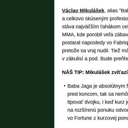
Václav Mikulášek
, alias "
a celkovo skúseným profesi
stáva najväčším ťahákom cel
MMA, kde porobil veľa zábavy
postaral naposledy vo Fabriq
pretože sa vraj nudil. Tiež 
v zákulisí a pod. Bude preňh
NÁŠ TIP: Mikulášek zvíťazí
Baba Jaga je absolútnym f
pred koncom, tak sa nemôž
tipovať dvojku, i keď kurz j
na rozšírenú ponuku odvod
vo Fortune z kurzovej po