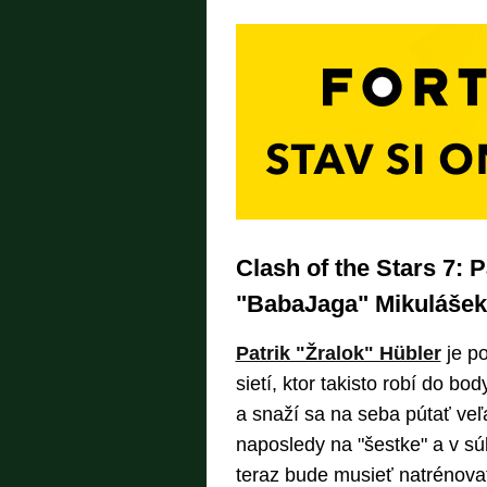
Clash of the Stars 7: P
"BabaJaga" Mikulášek
Patrik "Žralok" Hübler
je po
sietí, ktor takisto robí do b
a snaží sa na seba pútať veľ
naposledy na "šestke" a v s
teraz bude musieť natrénova