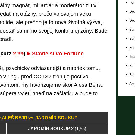
For
álny magnát, miliardár a moderátor z TV
Dox
edať na otázky, prečo vo svojom veku
Dox
o ide, ale preňho je to nová životná výzva,
Syn
 dostať sa mimo svojjej konfortnej zóny. Bude
oradí.
Syn
For
(kurz
2,39
)
Stavte si vo Fortune
Tip
Bon
jší, psychicky odviazanejší a napriek tomu,
Bon
a v ringu pred
COTS7
trénuje poctivo,
Ako
voritom, my favorizujeme skôr Aleša Bejra.
 súpera vyletí hneď na začiatku a bude to
 ALEŠ BEJR vs. JAROMÍR SOUKUP
JAROMÍR SOUKUP 2
(1,55)