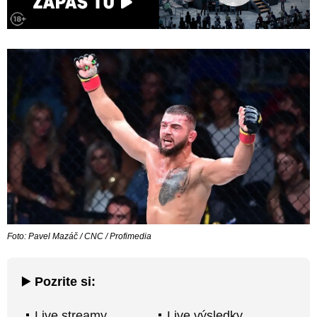
Foto: Pavel Mazáč / CNC / Profimedia
▶️
Pozrite si:
Live streamy
Live výsledky