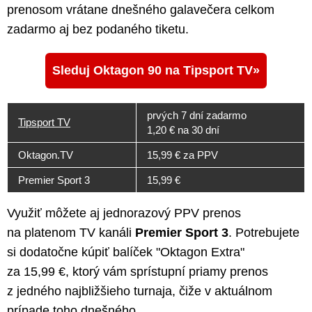
prenosom vrátane dnešného galavečera celkom
zadarmo aj bez podaného tiketu.
Sleduj Oktagon 90 na Tipsport TV
prvých 7 dní zadarmo
Tipsport TV
1,20 € na 30 dní
Oktagon.TV
15,99 € za PPV
Premier Sport 3
15,99 €
Využiť môžete aj jednorazový PPV prenos
na platenom TV kanáli
Premier Sport 3
. Potrebujete
si dodatočne kúpiť balíček "Oktagon Extra"
za 15,99 €, ktorý vám sprístupní priamy prenos
z jedného najbližšieho turnaja, čiže v aktuálnom
prípade toho dnešného.