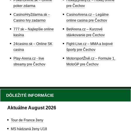
poker zdarma
pre Čechov
CasinoHryZdarma.sk –
CasinoArena.cz – Legálne
Casino hry zadarmo
online casina pre Čechov
777.sk – Najlepšie online
BetArena.cz – Kurzové
kasína
stávkovanie pre Čechov
24casino.sk – Online SK
Fight-Live.cz – MMA a bojové
casina
športy pre Čechov
Play-Arena.cz - live
MotorsportŽivě.cz – Formule 1,
streamy pre Čechov
MotoGP pre Čechov
DÔLEŽITÉ INFORMÁCIE
Aktuálne August 2026
Tour de France ženy
MS hádzaná ženy U18