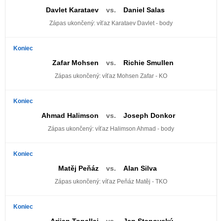
Davlet Karataev
vs.
Daniel Salas
Zápas ukončený: víťaz Karataev Davlet - body
Koniec
Zafar Mohsen
vs.
Richie Smullen
Zápas ukončený: víťaz Mohsen Zafar - KO
Koniec
Ahmad Halimson
vs.
Joseph Donkor
Zápas ukončený: víťaz Halimson Ahmad - body
Koniec
Matěj Peňáz
vs.
Alan Silva
Zápas ukončený: víťaz Peňáz Matěj - TKO
Koniec
Arijan Topallaj
vs.
Jan Stanovský