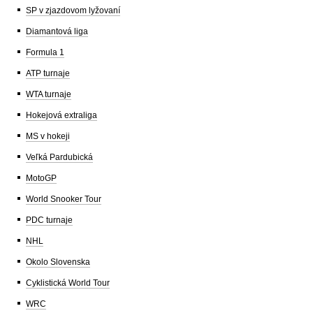
SP v zjazdovom lyžovaní
Diamantová liga
Formula 1
ATP turnaje
WTA turnaje
Hokejová extraliga
MS v hokeji
Veľká Pardubická
MotoGP
World Snooker Tour
PDC turnaje
NHL
Okolo Slovenska
Cyklistická World Tour
WRC