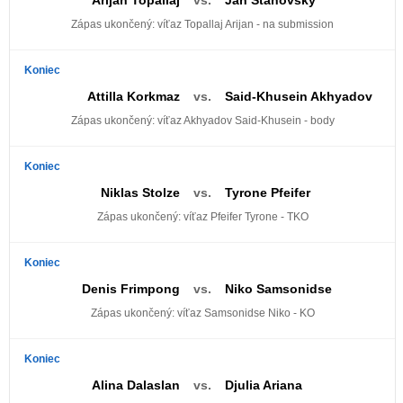
Zápas ukončený: víťaz Topallaj Arijan - na submission
Koniec
Attilla Korkmaz
vs.
Said-Khusein Akhyadov
Zápas ukončený: víťaz Akhyadov Said-Khusein - body
Koniec
Niklas Stolze
vs.
Tyrone Pfeifer
Zápas ukončený: víťaz Pfeifer Tyrone - TKO
Koniec
Denis Frimpong
vs.
Niko Samsonidse
Zápas ukončený: víťaz Samsonidse Niko - KO
Koniec
Alina Dalaslan
vs.
Djulia Ariana