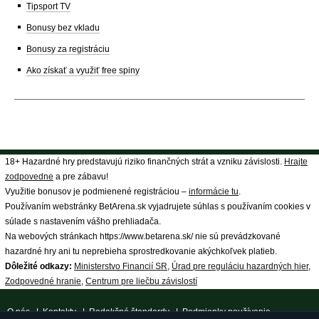
Tipsport TV
Bonusy bez vkladu
Bonusy za registráciu
Ako získať a využiť free spiny
18+ Hazardné hry predstavujú riziko finančných strát a vzniku závislosti.
Hrajte
zodpovedne
a pre zábavu!
Využitie bonusov je podmienené registráciou –
informácie tu
.
Používaním webstránky BetArena.sk vyjadrujete súhlas s používaním cookies v
súlade s nastavením vášho prehliadača.
Na webových stránkach https://www.betarena.sk/ nie sú prevádzkované
hazardné hry ani tu neprebieha sprostredkovanie akýchkoľvek platieb.
Dôležité odkazy:
Ministerstvo Financií SR
,
Úrad pre reguláciu hazardných hier
,
Zodpovedné hranie
,
Centrum pre liečbu závislostí
O nás
|
Kontakty
|
Redakčné štandardy
|
Podmienky používania