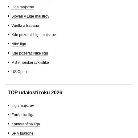
Liga majstrov
Slovan v Lige majstrov
Vuelta a España
Kde pozerať Ligu majstrov
Niké liga
Kde pozerať Niké ligu
MS v horskej cyklistike
US Open
TOP udalosti roku 2026
Liga majstrov
Európska liga
Konferenčná liga
SP v biatlone