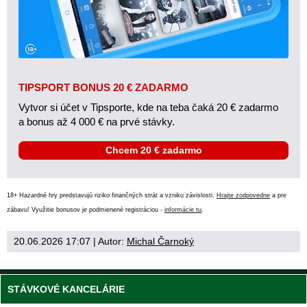
TIPSPORT BONUS 20 € ZADARMO
Vytvor si účet v Tipsporte, kde na teba čaká 20 € zadarmo
a bonus až 4 000 € na prvé stávky.
Chcem 20 € zadarmo
18+ Hazardné hry predstavujú riziko finančných strát a vzniku závislosti.
Hrajte zodpovedne
a pre
zábavu! Využitie bonusov je podmienené registráciou -
informácie tu
.
20.06.2026 17:07
| Autor:
Michal Čarnoký
STÁVKOVÉ KANCELÁRIE