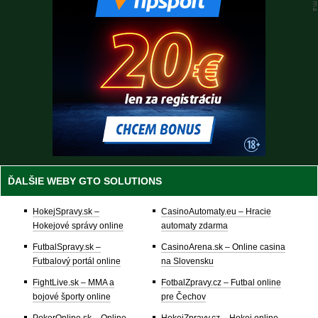
ĎALŠIE WEBY GTO SOLUTIONS
HokejSpravy.sk –
CasinoAutomaty.eu – Hracie
Hokejové správy online
automaty zdarma
FutbalSpravy.sk –
CasinoArena.sk – Online casina
Futbalový portál online
na Slovensku
FightLive.sk – MMA a
FotbalZpravy.cz – Futbal online
bojové športy online
pre Čechov
PokerOnline.sk – Online
HokejZpravy.cz – Hokej online