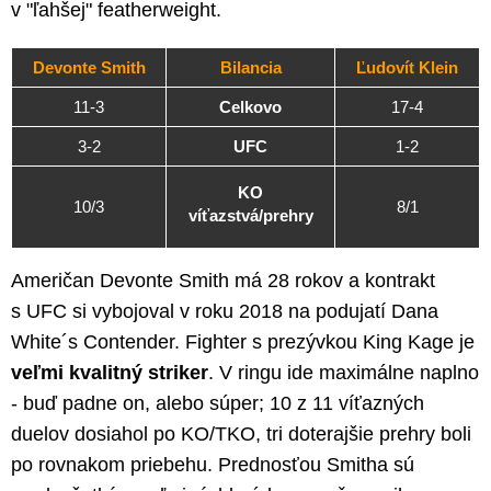
v "ľahšej" featherweight.
Devonte Smith
Bilancia
Ľudovít Klein
11-3
Celkovo
17-4
3-2
UFC
1-2
KO
10/3
8/1
víťazstvá/prehry
Američan Devonte Smith má 28 rokov a kontrakt
s UFC si vybojoval v roku 2018 na podujatí Dana
White´s Contender. Fighter s prezývkou King Kage je
veľmi kvalitný striker
. V ringu ide maximálne naplno
- buď padne on, alebo súper; 10 z 11 víťazných
duelov dosiahol po KO/TKO, tri doterajšie prehry boli
po rovnakom priebehu. Prednosťou Smitha sú