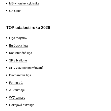
MS v horskej cyklistike
US Open
TOP udalosti roku 2026
Liga majstrov
Európska liga
Konferenčná liga
SP v biatlone
SP v zjazdovom lyžovaní
Diamantová liga
Formula 1
ATP turnaje
WTA turnaje
Hokejová extraliga