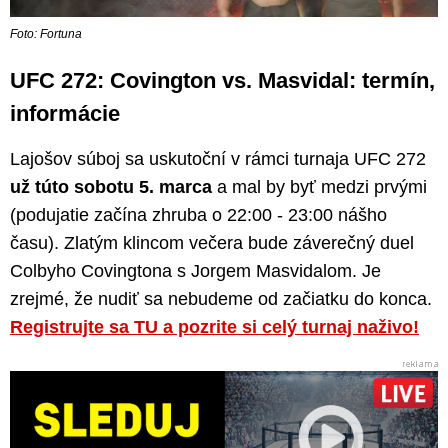
Foto: Fortuna
UFC 272: Covington vs. Masvidal: termín,
informácie
Lajošov súboj sa uskutoční v rámci turnaja UFC 272
už túto sobotu 5. marca
a mal by byť medzi prvými
(podujatie začína zhruba o 22:00 - 23:00 nášho
času). Zlatým klincom večera bude záverečný duel
Colbyho Covingtona s Jorgem Masvidalom. Je
zrejmé, že nudiť sa nebudeme od začiatku do konca.
Registrujte sa TU a pozrite si celý turnaj naživo!