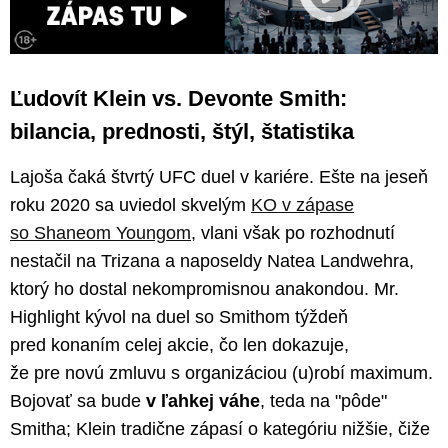
Ľudovít Klein vs. Devonte Smith:
bilancia, prednosti, štýl, štatistika
Lajoša čaká štvrtý UFC duel v kariére. Ešte na jeseň
roku 2020 sa uviedol skvelým
KO v zápase
so Shaneom Youngom
, vlani však po rozhodnutí
nestačil na Trizana a naposeldy Natea Landwehra,
ktorý ho dostal nekompromisnou anakondou. Mr.
Highlight kývol na duel so Smithom týždeň
pred konaním celej akcie, čo len dokazuje,
že pre novú zmluvu s organizáciou (u)robí maximum.
Bojovať sa bude
v ľahkej váhe
, teda na "pôde"
Smitha; Klein tradične zápasí o kategóriu nižšie, čiže