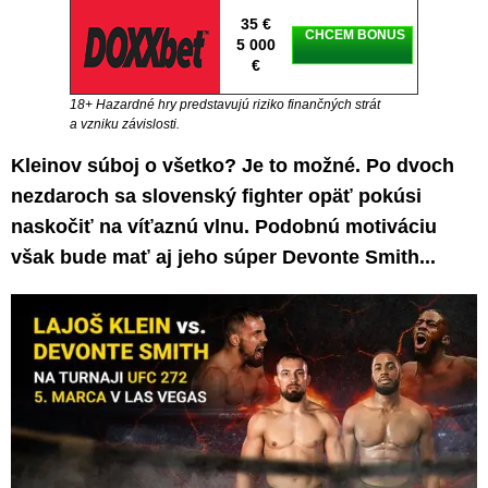
35 €
CHCEM BONUS
5 000
€
18+ Hazardné hry predstavujú riziko finančných strát
a vzniku závislosti.
Kleinov súboj o všetko? Je to možné. Po dvoch
nezdaroch sa slovenský fighter opäť pokúsi
naskočiť na víťaznú vlnu. Podobnú motiváciu
však bude mať aj jeho súper Devonte Smith...