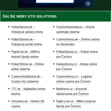
ĎALŠIE WEBY GTO SOLUTIONS
HokejSpravy.sk –
CasinoAutomaty.eu – Hracie
Hokejové správy online
automaty zdarma
FutbalSpravy.sk –
CasinoArena.sk – Online casina
Futbalový portál online
na Slovensku
FightLive.sk – MMA a
FotbalZpravy.cz – Futbal online
bojové športy online
pre Čechov
PokerOnline.sk – Online
HokejZpravy.cz – Hokej online
poker zdarma
pre Čechov
CasinoHryZdarma.sk –
CasinoArena.cz – Legálne
Casino hry zadarmo
online casina pre Čechov
777.sk – Najlepšie online
BetArena.cz – Kurzové
kasína
stávkovanie pre Čechov
24casino.sk – Online SK
Fight-Live.cz – MMA a bojové
casina
športy pre Čechov