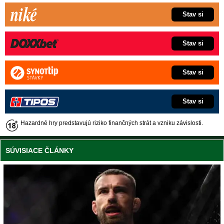
Stav si
Stav si
Stav si
Stav si
Hazardné hry predstavujú riziko finančných strát a vzniku závislosti.
SÚVISIACE ČLÁNKY