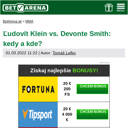
BetArena.sk
>
MMA
Ľudovít Klein vs. Devonte Smith:
kedy a kde?
01.03.2022 11:22
| Autor:
Tomáš Lefko
Získaj najlepšie
BONUSY!
20 €
CHCEM BONUS
200
FS
20 €
CHCEM BONUS
4 000
€