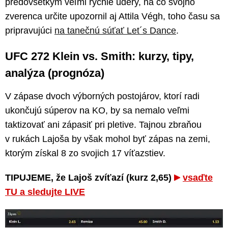
predovšetkým veľmi rýchle údery, na čo svojho
zverenca určite upozornil aj Attila Végh, toho času sa
pripravujúci
na tanečnú súťať Let´s Dance
.
UFC 272 Klein vs. Smith: kurzy, tipy,
analýza (prognóza)
V zápase dvoch výborných postojárov, ktorí radi
ukončujú súperov na KO, by sa nemalo veľmi
taktizovať ani zápasiť pri pletive. Tajnou zbraňou
v rukách Lajoša by však mohol byť zápas na zemi,
ktorým získal 8 zo svojich 17 víťazstiev.
TIPUJEME, že Lajoš zvíťazí (kurz 2,65)
vsaďte
TU a sledujte LIVE