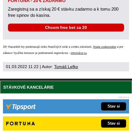
FORTUNA - 20 € ZADARMO
Zaregistruj sa a získaj 20 € stávku zadarmo a k tomu 200
free spinov do kasína.
Chcem free bet za 20
18+ Hazardné hry predstavujú riziko finančných strát a vzniku závislosti.
Hrajte zodpovedne
a pre
zábavu! Využitie bonusov je podmienené registráciou -
informácie tu
.
01.03.2022 11:22
| Autor:
Tomáš Lefko
STÁVKOVÉ KANCELÁRIE
Stav si
Stav si