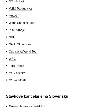
MS v hokeji
Veľká Pardubická
MotoGP
World Snooker Tour
PDC turnaje
NHL
Okolo Slovenska
Cyklistická World Tour
WRC
Let's Dance
MS v atletike
MS vo futbale
Stávkové kancelárie na Slovensku
Tipsport bonus za registráciu