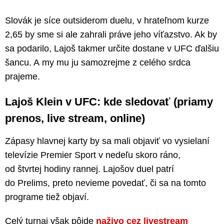
Slovák je síce outsiderom duelu, v hrateľnom kurze
2,65 by sme si ale zahrali práve jeho víťazstvo. Ak by
sa podarilo, Lajoš takmer určite dostane v UFC ďalšiu
šancu. A my mu ju samozrejme z celého srdca
prajeme.
Lajoš Klein v UFC: kde sledovať (priamy
prenos, live stream, online)
Zápasy hlavnej karty by sa mali objaviť vo vysielaní
televízie Premier Sport v nedeľu skoro ráno,
od štvrtej hodiny rannej. Lajošov duel patrí
do Prelims, preto nevieme povedať, či sa na tomto
programe tiež objaví.
Celý turnaj však pôjde
naživo cez livestream