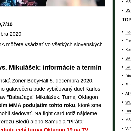
MS 
US
TOP
,7/10
Lig
bra 2020
Eur
A môžete vsádzať vo všetkých slovenských
Kon
SP 
s. Mikulášek: informácie a termín
SP 
Dia
enská Zoner BobyHall 5. decembra 2020.
For
o galavečera bude vybičovaný duel Karlos
ATP
lav "BabaJaga" Mikulášek. Turnaj Oktagon
WTA
ším MMA podujatím tohto roku
, ktoré sme
Hok
hli sledovať. Na fight card totiž nájdeme
MS 
 Terezu Bledú alebo Samuela "Piráta"
Veľ
edujte celý turnaj Oktagon 19 na TV