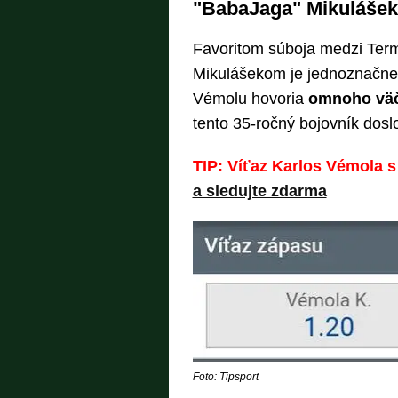
"BabaJaga" Mikulášek
Favoritom súboja medzi Te
Mikulášekom je jednoznačne
Vémolu hovoria
omnoho väč
tento 35-ročný bojovník dosl
TIP: Víťaz Karlos Vémola 
a sledujte zdarma
Foto: Tipsport