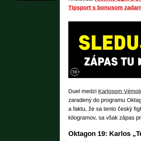
Tipsport s bonusom zada
Duel medzi
Karlosom Vémo
zaradený do programu Oktag
a faktu, že sa tento český f
kilogramov, sa však zápas p
Oktagon 19: Karlos „T