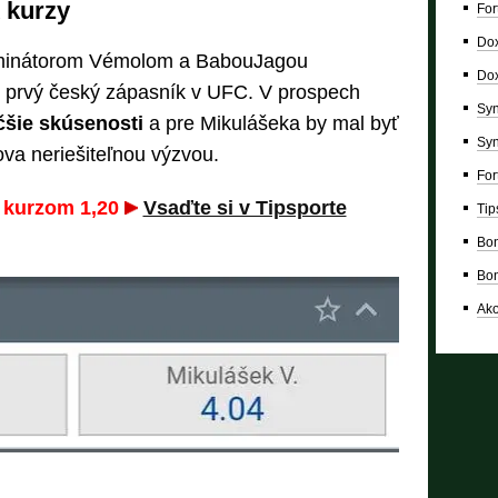
 kurzy
For
Dox
rminátorom Vémolom a BabouJagou
Dox
 prvý český zápasník v UFC. V prospech
Syn
šie skúsenosti
a pre Mikulášeka by mal byť
Syn
ova neriešiteľnou výzvou.
For
s kurzom 1,20
Vsaďte si v Tipsporte
Tip
Bon
Bon
Ako