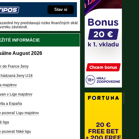
Stav si
zardné hry predstavujú riziko finančných strát
vzniku závislosti.
ŽITÉ INFORMÁCIE
uálne August 2026
r de France ženy
 hádzaná ženy U18
a majstrov
van v Lige majstrov
lta a España
 pozerať Ligu majstrov
é liga
 pozerať Niké ligu