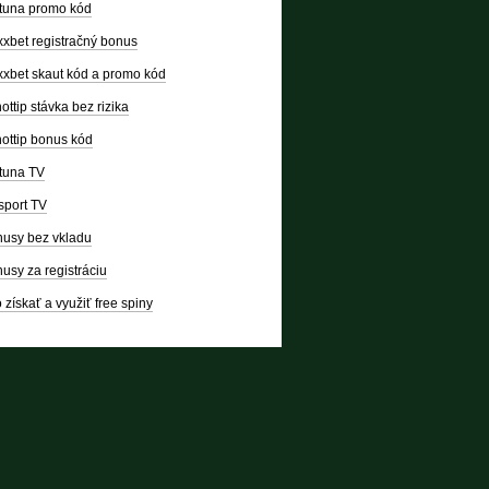
tuna promo kód
xbet registračný bonus
xbet skaut kód a promo kód
ottip stávka bez rizika
ottip bonus kód
tuna TV
sport TV
usy bez vkladu
usy za registráciu
 získať a využiť free spiny