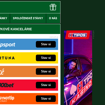
LÁNKY
SPOLOČENSKÉ STÁVKY
O NÁS
VKOVÉ KANCELÁRIE
Stav si
Stav si
Stav si
Stav si
Stav si