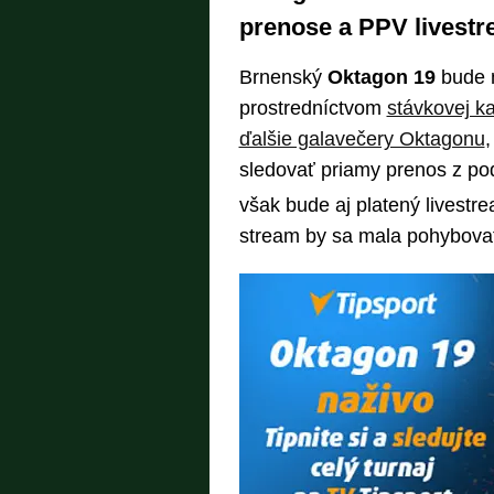
prenose a PPV livest
Brnenský
Oktagon 19
bude 
prostredníctvom
stávkovej ka
ďalšie galavečery Oktagonu
,
sledovať priamy prenos z po
však bude aj platený livestr
stream by sa mala pohybovať