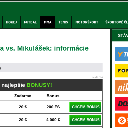
HOKEJ
FUTBAL
MMA
TENIS
MOTORŠPORT
ŠPORTOVÉ Č
STÁ
 vs. Mikulášek: informácie
a
j najlepšie
BONUSY!
Zadarmo
Bonus
20 €
200 FS
CHCEM BONUS
20 €
4 000 €
CHCEM BONUS