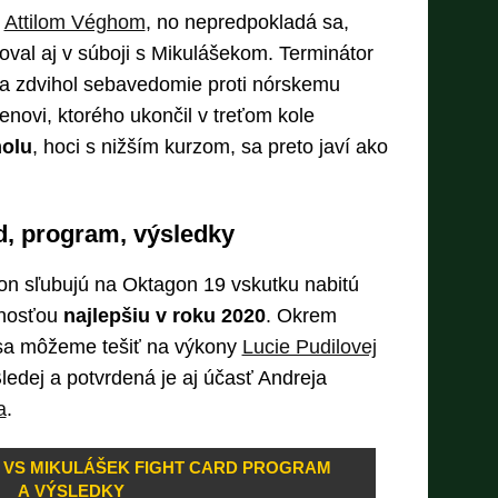
s
Attilom Véghom
, no nepredpokladá sa,
val aj v súboji s Mikulášekom. Terminátor
uť a zdvihol sebavedomie proti nórskemu
novi, ktorého ukončil v treťom kole
olu
, hoci s nižším kurzom, sa preto javí ako
d, program, výsledky
on sľubujú na Oktagon 19 vskutku nabitú
bnosťou
najlepšiu v roku 2020
. Okrem
sa môžeme tešiť na výkony
Lucie Pudilovej
ledej a potvrdená je aj účasť Andreja
a
.
 VS MIKULÁŠEK FIGHT CARD PROGRAM
A VÝSLEDKY