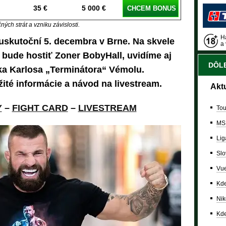
35 €
5 000 €
CHCEM BONUS
ých strát a vzniku závislosti.
Ha
skutoční 5. decembra v Brne. Na skvele
a 
 bude hostiť Zoner BobyHall, uvidíme aj
DÔLE
a Karlosa „Terminátora“ Vémolu.
žité informácie a návod na livestream.
Akt
Y
–
FIGHT CARD
–
LIVESTREAM
Tou
MS
Lig
Slo
Vue
Kde
Nik
Kde