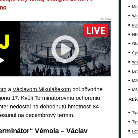
rmo
.
Mo
Wor
PDC
NH
Oko
Cyk
W
Let
MS 
lom
a
Václavom Mikulášekom
bol pôvodne
MS 
onu 17. Kvôli Terminátorovmu ochoreniu
Stá
ighter nedostal na dohodnutú hmotnosť 84
Tip
resunul na decembrový termín.
Tip
erminátor“ Vémola – Václav
For