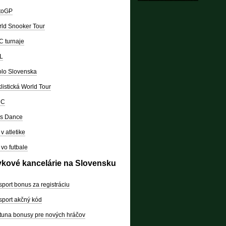
toGP
ld Snooker Tour
 turnaje
L
lo Slovenska
listická World Tour
RC
's Dance
v atletike
vo futbale
vkové kancelárie na Slovensku
sport bonus za registráciu
sport akčný kód
tuna bonusy pre nových hráčov