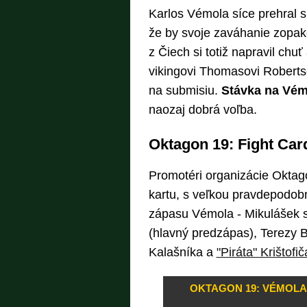
Karlos Vémola síce prehral 
že by svoje zaváhanie zopako
z Čiech si totiž napravil ch
vikingovi Thomasovi Robertse
na submisiu.
Stávka na Vém
naozaj dobrá voľba.
Oktagon 19: Fight Car
Promotéri organizácie Oktag
kartu, s veľkou pravdepodo
zápasu Vémola - Mikulášek 
(hlavný predzápas), Terezy B
Kalašníka a
"Piráta" Krištofič
OKTAGON 19: VÉMOLA