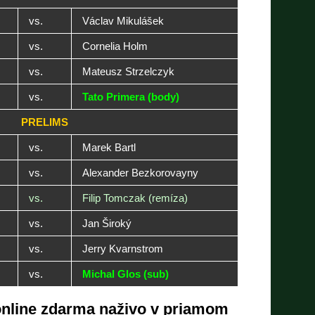
vs.
Václav Mikulášek
vs.
Cornelia Holm
vs.
Mateusz Strzelczyk
vs.
Tato Primera (body)
PRELIMS
vs.
Marek Bartl
vs.
Alexander Bezkorovayny
vs.
Filip Tomczak (remíza)
vs.
Jan Široký
vs.
Jerry Kvarnstrom
vs.
Michal Glos (sub)
online zdarma naživo v priamom