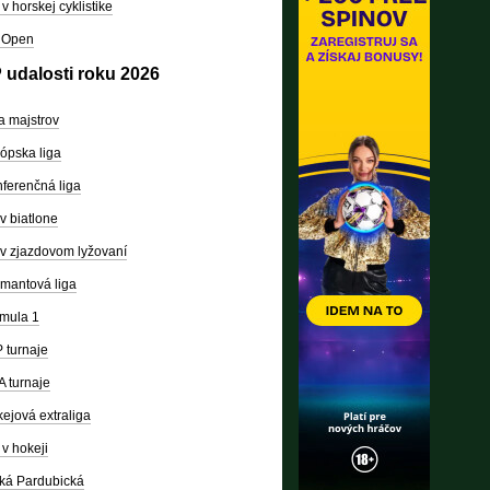
v horskej cyklistike
 Open
 udalosti roku 2026
a majstrov
ópska liga
ferenčná liga
v biatlone
v zjazdovom lyžovaní
mantová liga
mula 1
 turnaje
 turnaje
ejová extraliga
v hokeji
ká Pardubická