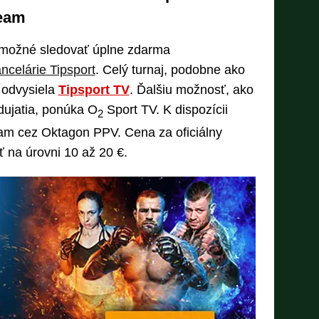
ream
možné sledovať úplne zdarma
ncelárie Tipsport
. Celý turnaj, podobne ako
 odvysiela
Tipsport TV
. Ďalšiu možnosť, ako
dujatia, ponúka O
Sport TV. K dispozícii
2
eam cez Oktagon PPV. Cena za oficiálny
 na úrovni 10 až 20 €.