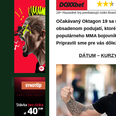
18+ Hazardné hry predstavujú riziko finančn
Očakávaný Oktagon 19 sa u
obsadenom podujatí, ktoré
populárneho MMA bojovník
Pripravili sme pre vás dôle
DÁTUM
–
KURZ