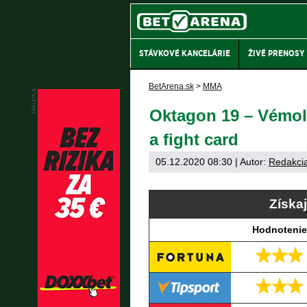
STÁVKOVÉ KANCELÁRIE
ŽIVÉ PRENOSY
BetArena.sk
>
MMA
Oktagon 19 – Vémola
a fight card
05.12.2020 08:30
| Autor:
Redakci
Získa
Hodnotenie