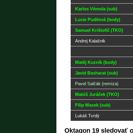
Karlos Vémola (sub)
Lucie Pudilová (body)
Samuel Krištofič (TKO)
Andrej Kalašnik
Matěj Kuzník (body)
Javid Basharat (sub)
Pavel Salčák (remíza)
Matúš Juráček (TKO)
Filip Macek (sub)
Lukáš Tvrdý
Oktagon 19 sledovať 