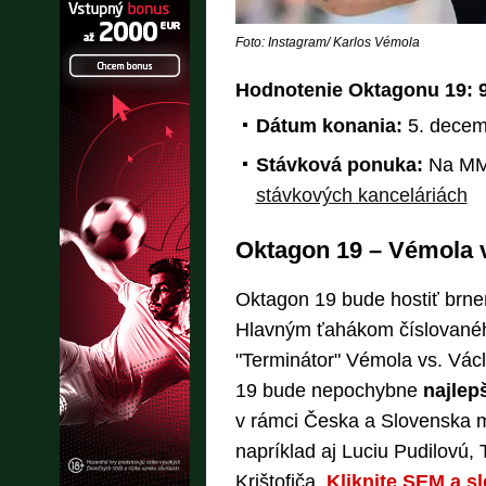
Foto: Instagram/ Karlos Vémola
Hodnotenie Oktagonu 19: 9
Dátum konania:
5. decem
Stávková ponuka:
Na MM
stávkových kanceláriách
Oktagon 19 – Vémola v
Oktagon 19 bude hostiť brn
Hlavným ťahákom číslovanéh
"Terminátor" Vémola vs. Vác
19 bude nepochybne
najlep
v rámci Česka a Slovenska mo
napríklad aj Luciu Pudilovú,
Krištofiča.
Kliknite SEM a sl