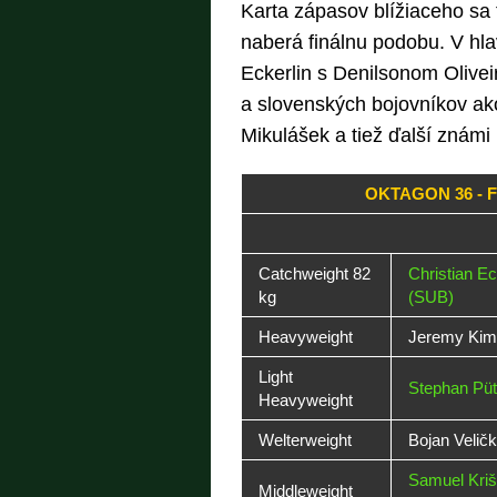
Karta zápasov blížiaceho sa
naberá finálnu podobu. V hla
Eckerlin s Denilsonom Olivei
a slovenských bojovníkov ak
Mikulášek a tiež ďalší známi
OKTAGON 36 - 
Catchweight 82
Christian Ec
kg
(SUB)
Heavyweight
Jeremy Kimb
Light
Stephan Pü
Heavyweight
Welterweight
Bojan Veličk
Samuel Krišt
Middleweight