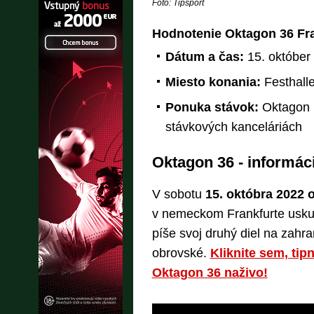
Foto: Tipsport
Hodnotenie Oktagon 36 Fran
Dátum a čas:
15. október
Miesto konania:
Festhalle
Ponuka stávok:
Oktagon 
stávkových kanceláriách
Oktagon 36 - informác
V sobotu
15. októbra 2022 
v nemeckom Frankfurte uskut
píše svoj druhý diel na zahr
obrovské.
Kliknite sem, tipn
Oktagon 36 naživo!