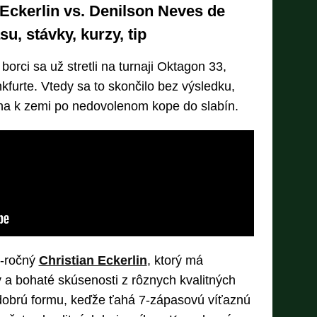
 Eckerlin vs. Denilson Neves de
su, stávky, kurzy, tip
orci sa už stretli na turnaji Oktagon 33,
nkfurte. Vtedy sa to skončilo bez výsledku,
ina k zemi po nedovolenom kope do slabín.
5-ročný
Christian Eckerlin
, ktorý má
a bohaté skúsenosti z rôznych kvalitných
dobrú formu, keďže ťahá 7-zápasovú víťaznú