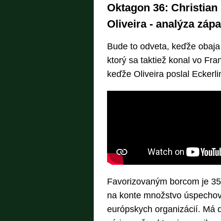
Oktagon 36: Christian
Oliveira - analýza zápa
Bude to odveta, keďže obaja b
ktorý sa taktiež konal vo Fra
keďže Oliveira poslal Eckerl
Favorizovaným borcom je 3
na konte množstvo úspechov 
európskych organizácií. Má 