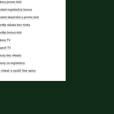
tuna promo kód
xbet registračný bonus
xbet skaut kód a promo kód
ottip stávka bez rizika
ottip bonus kód
tuna TV
sport TV
usy bez vkladu
usy za registráciu
 získať a využiť free spiny