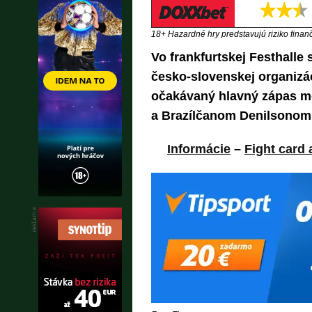
18+ Hazardné hry predstavujú riziko finančn
Vo frankfurtskej Festhalle 
česko-slovenskej organizá
očakávaný hlavný zápas m
a Brazílčanom Denilsonom 
Informácie
–
Fight card 