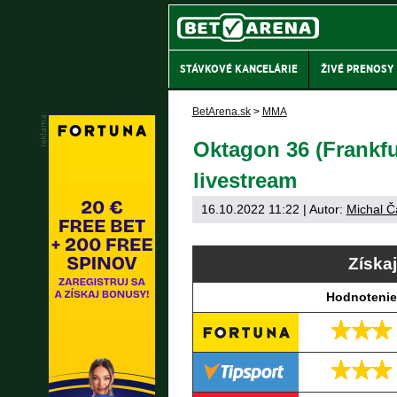
STÁVKOVÉ KANCELÁRIE
ŽIVÉ PRENOSY
BetArena.sk
>
MMA
Oktagon 36 (Frankfur
livestream
16.10.2022 11:22
| Autor:
Michal Č
Získa
Hodnotenie