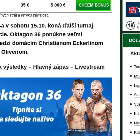
35 €
5 000 €
CHCEM BONUS
ých strát a vzniku závislosti.
Ha
sa v sobotu 15.10. koná ďalší turnaj
a 
cie. Oktagon 36 ponúkne veľmi
DÔLE
edzi domácim Christianom Eckerlinom
Oliveirom.
Akt
a výsledky
–
Hlavný zápas
–
Livestream
Tou
MS
Lig
Slo
Vue
Kde
Nik
Kde