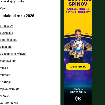
v horskej cyklistike
 Open
 udalosti roku 2026
a majstrov
ópska liga
ferenčná liga
v biatlone
v zjazdovom lyžovaní
mantová liga
mula 1
 turnaje
 turnaje
ejová extraliga
v hokeji
ká Pardubická