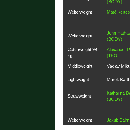
(BODY)
Welterweight
Máté Kerté
John Hatha
Welterweight
(BODY)
Catchweight 99
Alexander 
kg
(TKO)
Middleweight
Václav Miku
Lightweight
Marek Bartl
Katharina D
Strawweight
(BODY)
Welterweight
Jakub Bahn