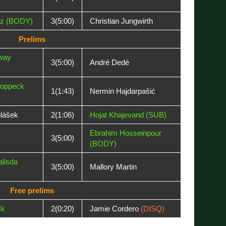
sz (BODY)
3(5:00)
Christian Jungwirth
Prelims
way
3(5:00)
André Dedé
Poppeck
1(1:43)
Nermin Hajdarpašić
lášek
2(1:06)
Hojat Khajevand (SUB)
Ebrahim Hosseinpour
3(5:00)
(BODY)
alisda
3(5:00)
Mallory Martin
Free prelims
ík
2(0:20)
Jamie Cordero
(DISQ)