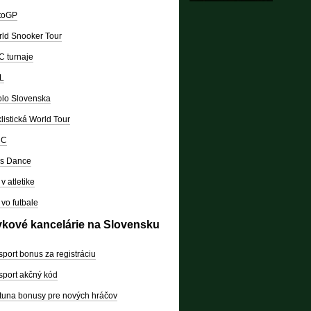
toGP
ld Snooker Tour
 turnaje
L
lo Slovenska
listická World Tour
RC
's Dance
v atletike
vo futbale
vkové kancelárie na Slovensku
sport bonus za registráciu
sport akčný kód
tuna bonusy pre nových hráčov