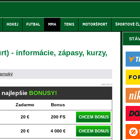
HOKEJ
FUTBAL
MMA
TENIS
MOTORŠPORT
ŠPORTOVÉ Č
STÁ
t) - informácie, zápasy, kurzy,
arnoký
j najlepšie
BONUSY!
Zadarmo
Bonus
20 €
200 FS
CHCEM BONUS
20 €
4 000 €
CHCEM BONUS