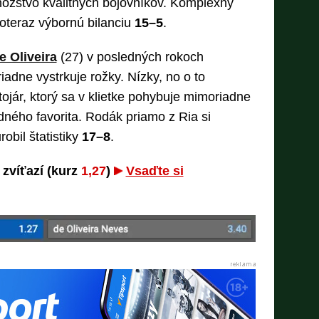
množstvo kvalitných bojovníkov. Komplexný
doteraz výbornú bilanciu
15–5
.
 Oliveira
(27) v posledných rokoch
adne vystrkuje rožky. Nízky, no o to
jár, ktorý sa v klietke pohybuje mimoriadne
dného favorita. Rodák priamo z Ria si
robil štatistiky
17–8
.
 zvíťazí (kurz
1,27
)
Vsaďte si