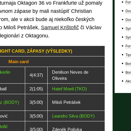
 turnaja Oktagon 36 vo Frankfurte už pomaly
For
vnom zápase by mali nastúpiť Christian
Dox
rom, ale v akcii bude aj niekoľko českých
Dox
o Miloš Petrášek,
Samuel Krištofič
či Václav
Syn
 legionári z Oktagonu.
Syn
For
FIGHT CARD, ZÁPASY (VÝSLEDKY)
Tip
Main card
Bon
kerlin
Denilson Neves de
Bon
4(4:37)
Oliveira
Ako
all
2(1:05)
Hatef Moeil (TKO)
tz (BODY)
3(5:00)
Miloš Petrášek
ović
3(5:00)
Leandro Silva (BODY)
ofič
3(5:00)
Zdeněk Polívka