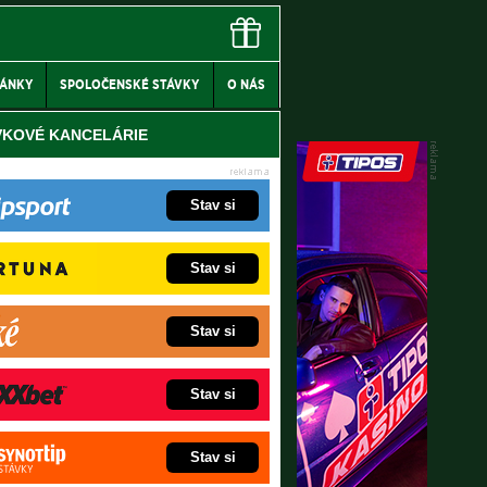
LÁNKY
SPOLOČENSKÉ STÁVKY
O NÁS
VKOVÉ KANCELÁRIE
Stav si
Stav si
Stav si
Stav si
Stav si