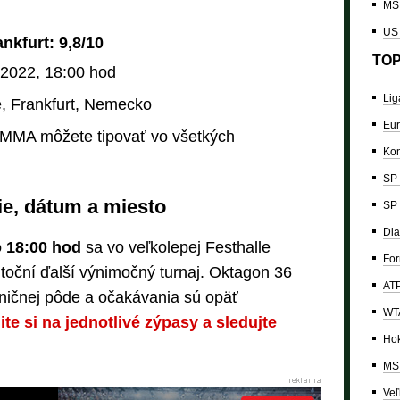
MS 
US
kfurt: 9,8/10
TOP
 2022, 18:00 hod
Lig
, Frankfurt, Nemecko
Eur
MMA môžete tipovať vo všetkých
Kon
SP 
ie, dátum a miesto
SP 
Dia
o 18:00 hod
sa vo veľkolepej Festhalle
For
oční ďalší výnimočný turnaj. Oktagon 36
ATP
aničnej pôde a očakávania sú opäť
WTA
ite si na jednotlivé zýpasy a sledujte
Hok
MS 
Veľ