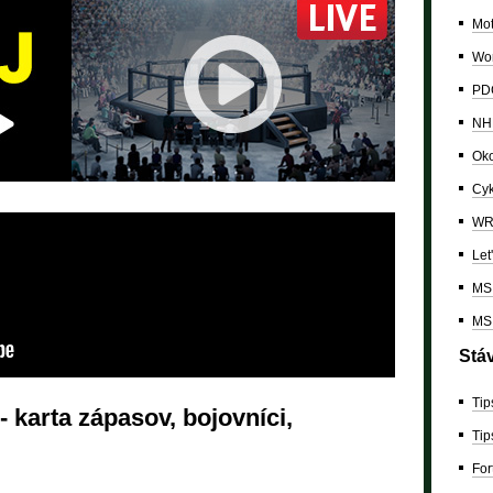
Mo
Wor
PDC
NH
Oko
Cyk
W
Let
MS 
MS 
Stá
Tip
- karta zápasov, bojovníci,
Tip
For