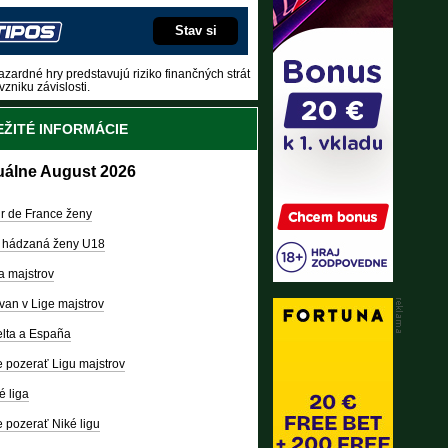
Stav si
zardné hry predstavujú riziko finančných strát
vzniku závislosti.
ŽITÉ INFORMÁCIE
uálne August 2026
r de France ženy
 hádzaná ženy U18
a majstrov
van v Lige majstrov
lta a España
 pozerať Ligu majstrov
é liga
 pozerať Niké ligu