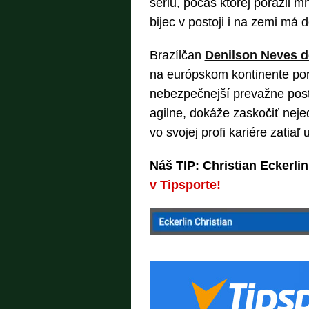
sériu, počas ktorej porazil 
bijec v postoji i na zemi má 
Brazílčan
Denilson Neves de
na európskom kontinente pori
nebezpečnejší prevažne posto
agilne, dokáže zaskočiť neje
vo svojej profi kariére zatiaľ u
Náš TIP: Christian Eckerlin
v Tipsporte!