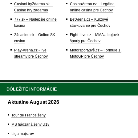
CasinoHryZdarma.sk –
CasinoArena.cz – Legálne
Casino hry zadarmo
online casina pre Čechov
777.sk – Najlepšie online
BetArena.cz – Kurzové
kasína
stávkovanie pre Čechov
24casino.sk – Online SK
Fight-Live.cz – MMA a bojové
casina
športy pre Čechov
Play-Arena.cz - live
MotorsportŽivě.cz – Formule 1,
streamy pre Čechov
MotoGP pre Čechov
DÔLEŽITÉ INFORMÁCIE
Aktuálne August 2026
Tour de France ženy
MS hádzaná ženy U18
Liga majstrov