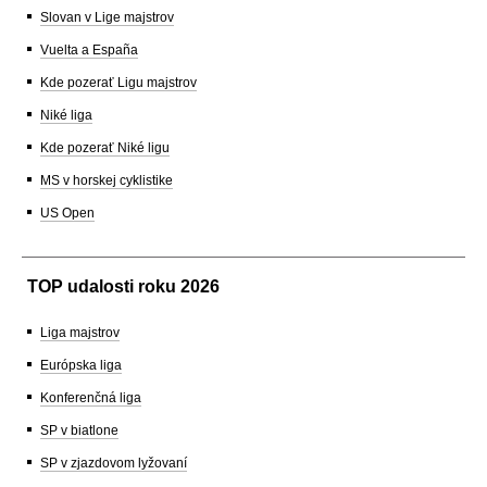
Slovan v Lige majstrov
Vuelta a España
Kde pozerať Ligu majstrov
Niké liga
Kde pozerať Niké ligu
MS v horskej cyklistike
US Open
TOP udalosti roku 2026
Liga majstrov
Európska liga
Konferenčná liga
SP v biatlone
SP v zjazdovom lyžovaní