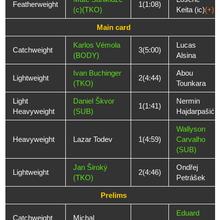
Featherweight
1(1:08)
(c)(TKO)
Keita (ic)
(+)
Main card
Karlos Vémola
Lucas
Catchweight
3(5:00)
(BODY)
Alsina
Ivan Buchinger
Abou
Lightweight
2(4:44)
(TKO)
Tounkara
Light
Daniel Škvor
Nermin
1(1:41)
Heavyweight
(SUB)
Hajdarpašić
Wallyson
Heavyweight
Lazar Todev
1(4:59)
Carvalho
(SUB)
Jan Široký
Ondřej
Lightweight
2(4:46)
(TKO)
Petrášek
Prelims
Eduard
Catchweight
Michal