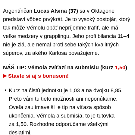
Argentínčan
Lucas Alsina
(37)
sa v Oktagone
predstaví vôbec prvýkrát. Je to vysoký postojár, ktorý
tak môže Vémolu opäť nepríjemne trafiť, ale má
veľke medzery v grapplingu. Jeho profi bilancia
11–4
nie je zlá, ale nemal proti sebe takých kvalitných
súperov, za akého Karlosa považujeme.
NÁŠ TIP: Vémola zvíťazí na submisiu (kurz
1,50
)
Stavte si aj s bonusom!
Kurz na čistú jednotku je 1,03 a na dvojku 8,85.
Preto vám tu tieto možnosti ani neponúkame.
Oveľa zaujímavejší je tip na víťaza spôsob
ukončenia. Vémola a submisia, to je tutovka
za 1,50. Rozhodne odporúčame všetkými
desiatimi.