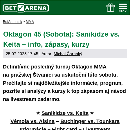
BetArena.sk
>
MMA
Oktagon 45 (Sobota): Sanikidze vs.
Keita – info, zápasy, kurzy
25.07.2023 17:45
| Autor:
Michal Čarnoký
Definitívne posledný turnaj Oktagon MMA
na pražskej Štvanici sa uskutoční túto sobotu.
Prečítajte si najdôležitejšie informácie, program,
pozrite si analýzy a kurzy k top zápasom aj návod
na livestream zadarmo.
⭐
Sanikidze vs. Keita
⭐
Vémola vs. Alsina
–
Buchinger vs. Tounkara
Informácie
–
Fight card
–
Livestream