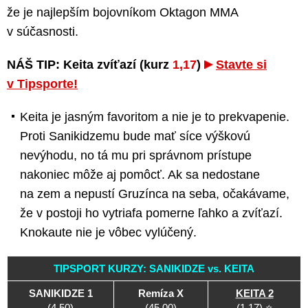
že je najlepším bojovníkom Oktagon MMA
v súčasnosti.
NÁŠ TIP: Keita zvíťazí (kurz
1,17
)
Stavte si
v Tipsporte!
Keita je jasným favoritom a nie je to prekvapenie.
Proti Sanikidzemu bude mať síce výškovú
nevýhodu, no tá mu pri správnom prístupe
nakoniec môže aj pomôcť. Ak sa nedostane
na zem a nepustí Gruzínca na seba, očakávame,
že v postoji ho vytriafa pomerne ľahko a zvíťazí.
Knokaute nie je vôbec vylúčený.
TIPSPORT KURZY: SANIKIDZE vs. KEITA
SANIKIDZE 1
Remíza X
KEITA 2
(4,50)
(45,00)
(1,17) ⭐