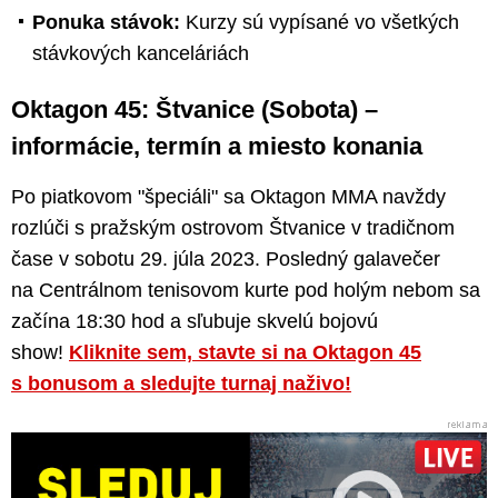
Ponuka stávok:
Kurzy sú vypísané vo všetkých
stávkových kanceláriách
Oktagon 45: Štvanice (Sobota) –
informácie, termín a miesto konania
Po piatkovom "špeciáli" sa Oktagon MMA navždy
rozlúči s pražským ostrovom Štvanice v tradičnom
čase v sobotu 29. júla 2023. Posledný galavečer
na Centrálnom tenisovom kurte pod holým nebom sa
začína 18:30 hod a sľubuje skvelú bojovú
show!
Kliknite sem, stavte si na Oktagon 45
s bonusom a sledujte turnaj naživo!