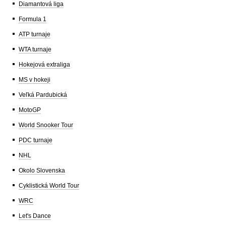
Diamantová liga
Formula 1
ATP turnaje
WTA turnaje
Hokejová extraliga
MS v hokeji
Veľká Pardubická
MotoGP
World Snooker Tour
PDC turnaje
NHL
Okolo Slovenska
Cyklistická World Tour
WRC
Let's Dance