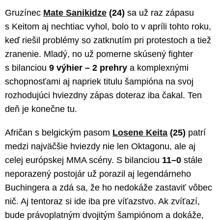
Gruzínec
Mate Sanikidze
(24)
sa už raz zápasu
s Keitom aj nechtiac vyhol, bolo to v apríli tohto roku,
keď riešil problémy so zatknutím pri protestoch a tiež
zranenie. Mladý, no už pomerne skúsený fighter
s bilanciou
9 výhier – 2 prehry
a komplexnými
schopnosťami aj napriek titulu šampióna na svoj
rozhodujúci hviezdny zápas doteraz iba čakal. Ten
deň je konečne tu.
Afričan s belgickým pasom
Losene Keita
(25)
patrí
medzi najväčšie hviezdy nie len Oktagonu, ale aj
celej európskej MMA scény. S bilanciou
11–0
stále
neporazený postojár už porazil aj legendárneho
Buchingera a zdá sa, že ho nedokáže zastaviť vôbec
nič. Aj tentoraz si ide iba pre víťazstvo. Ak zvíťazí,
bude právoplatným dvojitým šampiónom a dokáže,