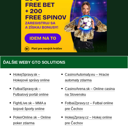
ĎALŠIE WEBY GTO SOLUTIONS
HokejSpravy.sk –
CasinoAutomaty.eu – Hracie
Hokejové správy online
automaty zdarma
FutbalSpravy.sk –
CasinoArena.sk – Online casina
Futbalový portál online
na Slovensku
FightLive.sk – MMA a
FotbalZpravy.cz – Futbal online
bojové športy online
pre Čechov
PokerOnline.sk – Online
HokejZpravy.cz – Hokej online
poker zdarma
pre Čechov