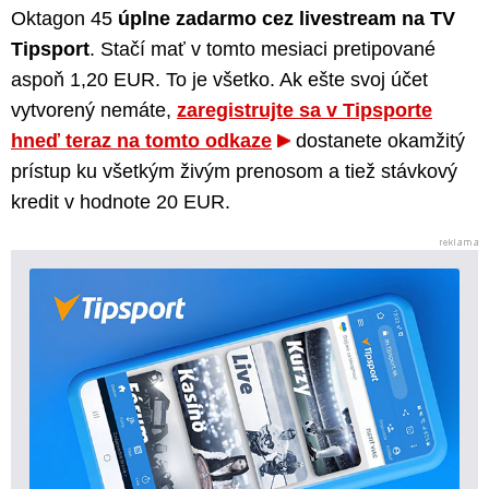
Oktagon 45
úplne zadarmo cez livestream na TV
Tipsport
. Stačí mať v tomto mesiaci pretipované
aspoň 1,20 EUR. To je všetko. Ak ešte svoj účet
vytvorený nemáte,
zaregistrujte sa v Tipsporte
hneď teraz na tomto odkaze
dostanete okamžitý
prístup ku všetkým živým prenosom a tiež stávkový
kredit v hodnote 20 EUR.