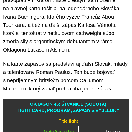
právoplatným kráľom. Ešte predtým sa môžeme
na hlavnej karte tešiť aj na legendárneho Slováka
Ivana Buchingera, ktorého vyzve Francúz Abou
Tounkara, a tiež na ďalší zápas Karlosa Vémolu,
ktorý si tentokrát v netitulovom cathweight súboji
zmeria sily s argentínskym debutantom v rámci
Oktagonu Lucasom Alsinom.
Na karte zápasov sa predstaví aj ďalší Slovák, mladý
a talentovaný Roman Paulus. Ten bude bojovať
s nepríjemným britským borcom Callumom
Mullenom, ktorý zatiaľ prehral iba jeden zápas.
OKTAGON 45: ŠTVANICE (SOBOTA)
FIGHT CARD, PROGRAM, ZÁPASY a VÝSLEDKY
Title fight
Mate Sanikidze
Losene