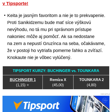
v Tipsporte!
Keita je jasným favoritom a nie je to prekvapenie.
Proti Sanikidzemu bude mať síce výškovú
nevýhodu, no tá mu pri správnom prístupe
nakoniec môže aj pomôcť. Ak sa nedostane
na zem a nepustí Gruzínca na seba, očakávame,
že v postoji ho vytriafa pomerne ľahko a zvíťazí.
Knokaute nie je vôbec vylúčený.
TIPSPORT KURZY: BUCHINGER vs. TOUNKARA
BUCHINGER 1
Remíza X
TOUNKARA 2
(1,15) ⭐
(45,00)
(4,80)