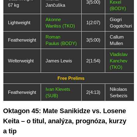
3(5:00)
Kexel
67 kg
Jančuška
(BODY)
Akonne
Giogri
Lightweight
1(2:07)
Wanliss (TKO)
Gogotchuri
Roman
Callum
Featherweight
3(5:00)
Paulus (BODY)
Mullen
Vladislav
Welterweight
James Lewis
2(1:54)
Kanchev
(TKO)
Free Prelims
Ivan Klevets
Nikolaos
Featherweight
2(4:13)
(SUB)
Serbezis
Oktagon 45: Mate Sanikidze vs. Losene
Keita – o titul, analýza, prognóza, kurzy
a tip