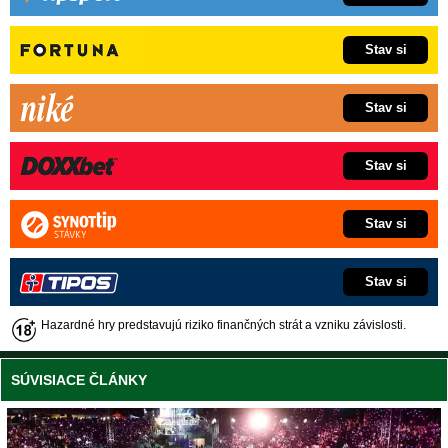
Stav si
Stav si
Stav si
Stav si
Stav si
Hazardné hry predstavujú riziko finančných strát a vzniku závislosti.
SÚVISIACE ČLÁNKY