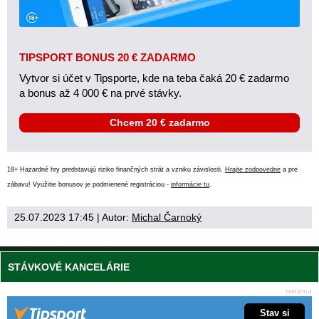
TIPSPORT BONUS 20 € ZADARMO
Vytvor si účet v Tipsporte, kde na teba čaká 20 € zadarmo
a bonus až 4 000 € na prvé stávky.
Chcem 20 € zadarmo
18+ Hazardné hry predstavujú riziko finančných strát a vzniku závislosti.
Hrajte zodpovedne
a pre
zábavu! Využitie bonusov je podmienené registráciou -
informácie tu
.
25.07.2023 17:45
| Autor:
Michal Čarnoký
STÁVKOVÉ KANCELÁRIE
Stav si