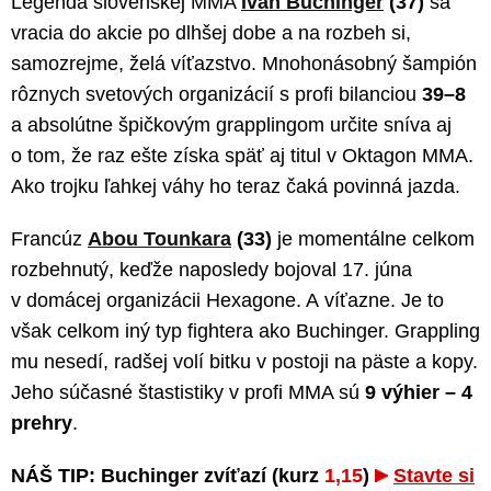
Legenda slovenskej MMA
Ivan Buchinger
(37)
sa
vracia do akcie po dlhšej dobe a na rozbeh si,
samozrejme, želá víťazstvo. Mnohonásobný šampión
rôznych svetových organizácií s profi bilanciou
39–8
a absolútne špičkovým grapplingom určite sníva aj
o tom, že raz ešte získa späť aj titul v Oktagon MMA.
Ako trojku ľahkej váhy ho teraz čaká povinná jazda.
Francúz
Abou Tounkara
(33)
je momentálne celkom
rozbehnutý, keďže naposledy bojoval 17. júna
v domácej organizácii Hexagone. A víťazne. Je to
však celkom iný typ fightera ako Buchinger. Grappling
mu nesedí, radšej volí bitku v postoji na päste a kopy.
Jeho súčasné štastistiky v profi MMA sú
9 výhier – 4
prehry
.
NÁŠ TIP: Buchinger zvíťazí (kurz
1,15
)
Stavte si