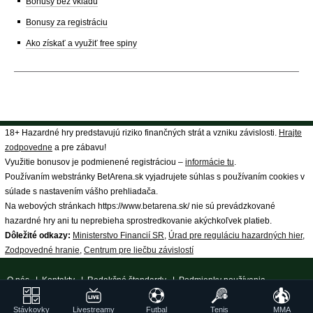
Bonusy bez vkladu
Bonusy za registráciu
Ako získať a využiť free spiny
18+ Hazardné hry predstavujú riziko finančných strát a vzniku závislosti.
Hrajte
zodpovedne
a pre zábavu!
Využitie bonusov je podmienené registráciou –
informácie tu
.
Používaním webstránky BetArena.sk vyjadrujete súhlas s používaním cookies v
súlade s nastavením vášho prehliadača.
Na webových stránkach https://www.betarena.sk/ nie sú prevádzkované
hazardné hry ani tu neprebieha sprostredkovanie akýchkoľvek platieb.
Dôležité odkazy:
Ministerstvo Financií SR
,
Úrad pre reguláciu hazardných hier
,
Zodpovedné hranie
,
Centrum pre liečbu závislostí
O nás
|
Kontakty
|
Redakčné štandardy
|
Podmienky používania
|
Spracovanie osobných údajov
|
18+ Zodpovedné hranie
| ©
Stávkovky
Livestreamy
Futbal
Tenis
MMA