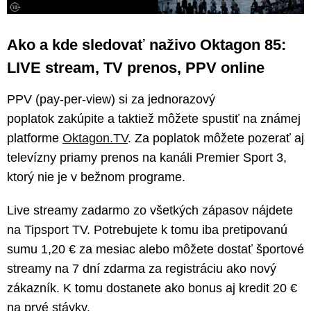
Ako a kde sledovať naživo Oktagon 85:
LIVE stream, TV prenos, PPV online
PPV (pay-per-view) si za jednorazový
poplatok zakúpite a taktiež môžete spustiť na známej
platforme
Oktagon.TV
. Za poplatok môžete pozerať aj
televízny priamy prenos na kanáli Premier Sport 3,
ktorý nie je v bežnom programe.
Live streamy zadarmo zo všetkých zápasov nájdete
na Tipsport TV. Potrebujete k tomu iba pretipovanú
sumu 1,20 € za mesiac alebo môžete dostať športové
streamy na 7 dní zdarma za registráciu ako nový
zákazník. K tomu dostanete ako bonus aj kredit 20 €
na prvé stávky.