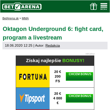
BetArena.sk
>
MMA
Oktagon Underground 6: fight card,
program a livestream
18.06.2020 12:25
| Autor:
Redakcia
Získaj najlepšie
BONUSY!
20 €
CHCEM BONUS
200
FS
20 €
CHCEM BONUS
4 000
€