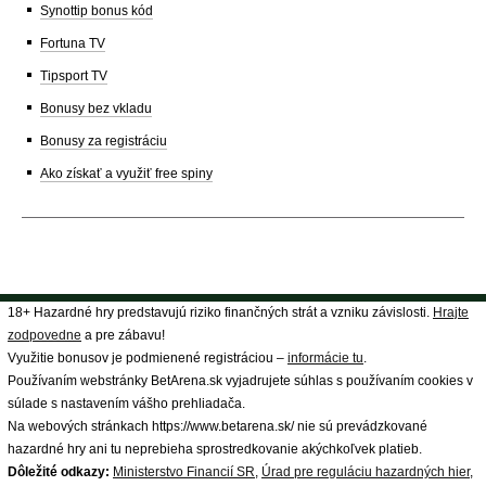
Synottip bonus kód
Fortuna TV
Tipsport TV
Bonusy bez vkladu
Bonusy za registráciu
Ako získať a využiť free spiny
18+ Hazardné hry predstavujú riziko finančných strát a vzniku závislosti.
Hrajte
zodpovedne
a pre zábavu!
Využitie bonusov je podmienené registráciou –
informácie tu
.
Používaním webstránky BetArena.sk vyjadrujete súhlas s používaním cookies v
súlade s nastavením vášho prehliadača.
Na webových stránkach https://www.betarena.sk/ nie sú prevádzkované
hazardné hry ani tu neprebieha sprostredkovanie akýchkoľvek platieb.
Dôležité odkazy:
Ministerstvo Financií SR
,
Úrad pre reguláciu hazardných hier
,