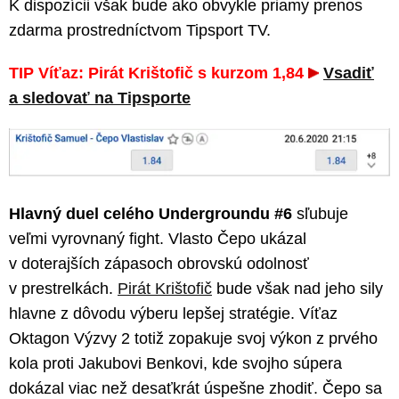
K dispozícii však bude ako obvykle priamy prenos
zdarma prostredníctvom Tipsport TV.
TIP Víťaz: Pirát Krištofič s kurzom 1,84
Vsadiť
a sledovať na Tipsporte
Hlavný duel celého Undergroundu #6
sľubuje
veľmi vyrovnaný fight. Vlasto Čepo ukázal
v doterajších zápasoch obrovskú odolnosť
v prestrelkách.
Pirát Krištofič
bude však nad jeho sily
hlavne z dôvodu výberu lepšej stratégie. Víťaz
Oktagon Výzvy 2 totiž zopakuje svoj výkon z prvého
kola proti Jakubovi Benkovi, kde svojho súpera
dokázal viac než desaťkrát úspešne zhodiť. Čepo sa