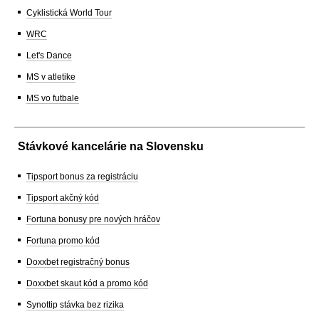
Cyklistická World Tour
WRC
Let's Dance
MS v atletike
MS vo futbale
Stávkové kancelárie na Slovensku
Tipsport bonus za registráciu
Tipsport akčný kód
Fortuna bonusy pre nových hráčov
Fortuna promo kód
Doxxbet registračný bonus
Doxxbet skaut kód a promo kód
Synottip stávka bez rizika