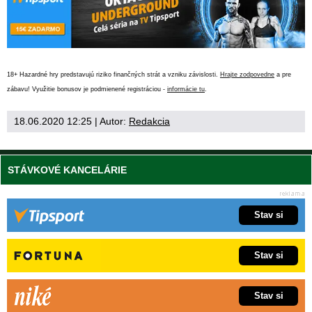
18+ Hazardné hry predstavujú riziko finančných strát a vzniku závislosti.
Hrajte zodpovedne
a pre
zábavu! Využitie bonusov je podmienené registráciou -
informácie tu
.
18.06.2020 12:25
| Autor:
Redakcia
STÁVKOVÉ KANCELÁRIE
Stav si
Stav si
Stav si