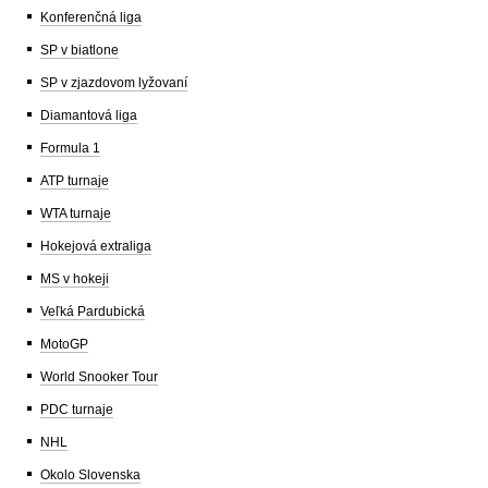
Konferenčná liga
SP v biatlone
SP v zjazdovom lyžovaní
Diamantová liga
Formula 1
ATP turnaje
WTA turnaje
Hokejová extraliga
MS v hokeji
Veľká Pardubická
MotoGP
World Snooker Tour
PDC turnaje
NHL
Okolo Slovenska