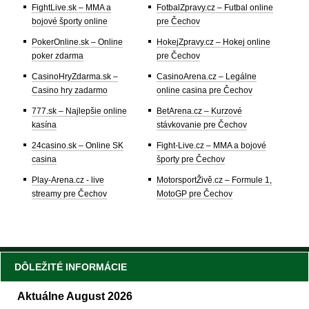
FightLive.sk – MMA a
FotbalZpravy.cz – Futbal online
bojové športy online
pre Čechov
PokerOnline.sk – Online
HokejZpravy.cz – Hokej online
poker zdarma
pre Čechov
CasinoHryZdarma.sk –
CasinoArena.cz – Legálne
Casino hry zadarmo
online casina pre Čechov
777.sk – Najlepšie online
BetArena.cz – Kurzové
kasína
stávkovanie pre Čechov
24casino.sk – Online SK
Fight-Live.cz – MMA a bojové
casina
športy pre Čechov
Play-Arena.cz - live
MotorsportŽivě.cz – Formule 1,
streamy pre Čechov
MotoGP pre Čechov
DÔLEŽITÉ INFORMÁCIE
Aktuálne August 2026