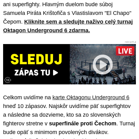
ani superfighty. Hlavným duelom bude súboj
Samuela Piráta Krištofiča s Vlastislavom "El Chapo"
Čepom.
Kliknite sem a sledujte naživo celý turnaj
Oktagon Underground 6 zdarma.
Celkom uvidíme na
karte Oktagonu Underground 6
hneď 10 zápasov. Najskôr uvidíme päť superfightov
a následne sa dozvieme, kto sa zo slovenských
fighterov stretne v
superfinále proti Čechom
. Turnaj
bude opäť s minimom povolených divákov.