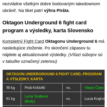
nezvládne všetkým dobre bodovaným takedownom
ubrániť. Na tiket patrí
výhra Piráta
.
Oktagon Underground 6 fight card
program a výsledky, karta Slovensko
Kompletný Fight Card
Oktagonu Underground 6
má
nasledujúce zloženie. Po skončení zápasov tu
nájdete aj aktualizované výsledky.
(Víťazi súbojov sú
v tabuľke označený zelenou)
OKTAGON UNDERGROUND 6 FIGHT CARD, PROGRAM
A VÝSLEDKY, KARTA
90 kg
Pirát Krištofič
vs.
Vlasto Čepo (
Lucia Szabová
61 kg
vs.
Lucia Krajčovi
(Body)