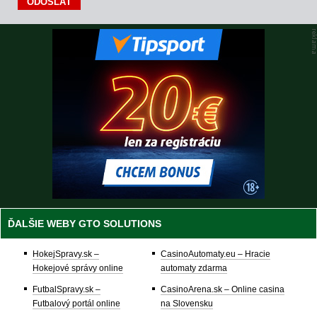
ĎALŠIE WEBY GTO SOLUTIONS
HokejSpravy.sk –
CasinoAutomaty.eu – Hracie
Hokejové správy online
automaty zdarma
FutbalSpravy.sk –
CasinoArena.sk – Online casina
Futbalový portál online
na Slovensku