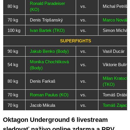
Ronald Paradeiser
80 kg
vs.
Michal Petriš
(KO)
70 kg
Denis Tripšanský
vs.
Marco Novák 
100 kg
Ivan Bartek (TKO)
vs.
Simon Michál
SUPERFIGHTS
90 kg
Jakub Benko (Body)
vs.
Vasil Ducár
Monika Chochlíková
54 kg
vs.
Viktorie Bulín
(Body)
Milan Kratochv
80 kg
Denis Farkaš
vs.
(TKO)
70 kg
Roman Paulus (KO)
vs.
Tomáš Drábik
70 kg
Jacob Mikula
vs.
Tomáš Zajac 
Oktagon Underground 6 livestream
sledovať naživo online zdarma a PPV