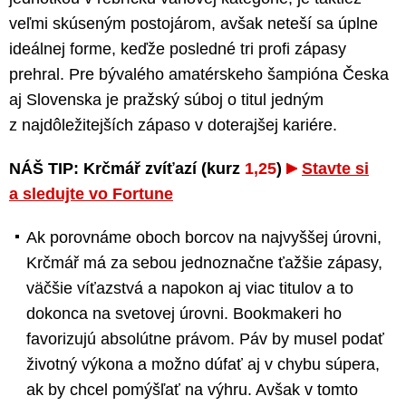
veľmi skúseným postojárom, avšak neteší sa úplne
ideálnej forme, keďže posledné tri profi zápasy
prehral. Pre bývalého amatérskeho šampióna Česka
aj Slovenska je pražský súboj o titul jedným
z najdôležitejších zápaso v doterajšej kariére.
NÁŠ TIP: Krčmář zvíťazí (kurz
1,25
)
Stavte si
a sledujte vo Fortune
Ak porovnáme oboch borcov na najvyššej úrovni,
Krčmář má za sebou jednoznačne ťažšie zápasy,
väčšie víťazstvá a napokon aj viac titulov a to
dokonca na svetovej úrovni. Bookmakeri ho
favorizujú absolútne právom. Páv by musel podať
životný výkona a možno dúfať aj v chybu súpera,
ak by chcel pomýšľať na výhru. Avšak v tomto