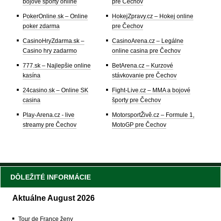
bojové športy online
pre Čechov
PokerOnline.sk – Online
HokejZpravy.cz – Hokej online
poker zdarma
pre Čechov
CasinoHryZdarma.sk –
CasinoArena.cz – Legálne
Casino hry zadarmo
online casina pre Čechov
777.sk – Najlepšie online
BetArena.cz – Kurzové
kasína
stávkovanie pre Čechov
24casino.sk – Online SK
Fight-Live.cz – MMA a bojové
casina
športy pre Čechov
Play-Arena.cz - live
MotorsportŽivě.cz – Formule 1,
streamy pre Čechov
MotoGP pre Čechov
DÔLEŽITÉ INFORMÁCIE
Aktuálne August 2026
Tour de France ženy