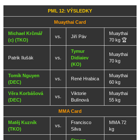
PML 12: VÝSLEDKY
Muaythai Card
Michael Krčmář
Muaythai
vs.
Jiří Páv
(c) (TKO)
70 kg 🏆
Tymur
Muaythai
Patrik Ilušák
vs.
Didiaiev
70 kg
(KO)
Tomík Nguyen
Muaythai
vs.
René Hrabica
(DEC)
60 kg
Věra Korbášová
Viktorie
Muaythai
vs.
(DEC)
Bulínová
55 kg
MMA Card
Matěj Kuzník
Francisco
MMA 72
vs.
(TKO)
Silva
kg