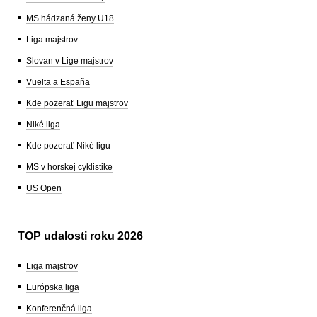
MS hádzaná ženy U18
Liga majstrov
Slovan v Lige majstrov
Vuelta a España
Kde pozerať Ligu majstrov
Niké liga
Kde pozerať Niké ligu
MS v horskej cyklistike
US Open
TOP udalosti roku 2026
Liga majstrov
Európska liga
Konferenčná liga