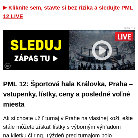
Kliknite sem, stavte si bez rizika a sledujte PML
12 LIVE
PML 12: Športová hala Královka, Praha –
vstupenky, lístky, ceny a posledné voľné
miesta
Ak si chcete užiť turnaj v Prahe na vlastnej koži, ešte
stále môžete získať lístky s výborným výhľadom
na klietku či ring. Týždeň pred turnajom bolo