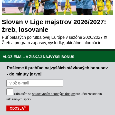
Slovan v Lige majstrov 2026/2027:
žreb, losovanie
Púť belasých po futbalovej Európe v sezóne 2026/2027 ⚽
Žreb a program zápasov, výsledky, aktuálne informácie.
VLOŽ EMAIL A ZÍSKAJ NAJVYŠŠÍ BONUS
Pošleme ti prehľad najvyšších stávkových bonusov
- do minúty je tvoj!
Súhlasím so
spracovaním osobných údajov
pre účel zasielania
reklamných správ