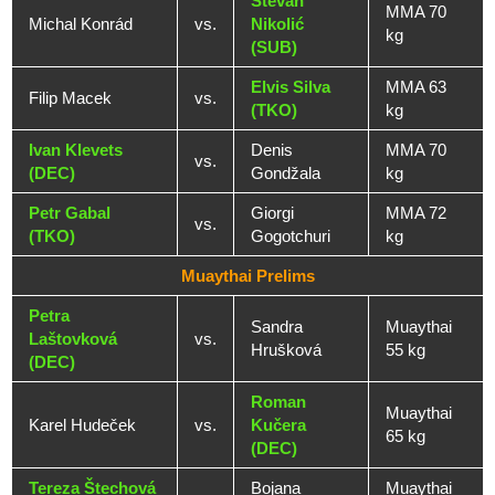
Stevan
MMA 70
Michal Konrád
vs.
Nikolić
kg
(SUB)
Elvis Silva
MMA 63
Filip Macek
vs.
(TKO)
kg
Ivan Klevets
Denis
MMA 70
vs.
(DEC)
Gondžala
kg
Petr Gabal
Giorgi
MMA 72
vs.
(TKO)
Gogotchuri
kg
Muaythai Prelims
Petra
Sandra
Muaythai
Laštovková
vs.
Hrušková
55 kg
(DEC)
Roman
Muaythai
Karel Hudeček
vs.
Kučera
65 kg
(DEC)
Tereza Štechová
Bojana
Muaythai