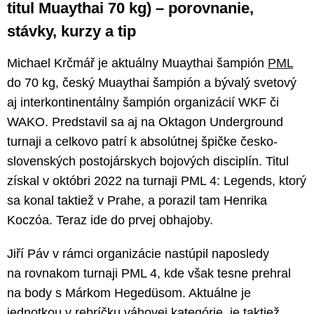
titul Muaythai 70 kg) – porovnanie,
stávky, kurzy a tip
Michael Krčmář je aktuálny Muaythai šampión
PML
do 70 kg, český Muaythai šampión a bývalý svetový
aj interkontinentálny šampión organizácií WKF či
WAKO. Predstavil sa aj na Oktagon Underground
turnaji a celkovo patrí k absolútnej špičke česko-
slovenských postojárskych bojových disciplín. Titul
získal v októbri 2022 na turnaji PML 4: Legends, ktorý
sa konal taktiež v Prahe, a porazil tam Henrika
Koczóa. Teraz ide do prvej obhajoby.
Jiří Páv v rámci organizácie nastúpil naposledy
na rovnakom turnaji PML 4, kde však tesne prehral
na body s Márkom Hegedüsom. Aktuálne je
jednotkou v rebríčku váhovej kategórie, je taktiež