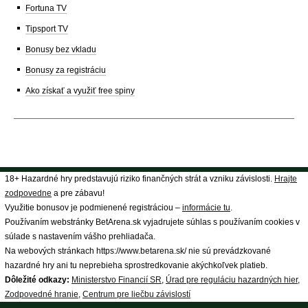
Fortuna TV
Tipsport TV
Bonusy bez vkladu
Bonusy za registráciu
Ako získať a využiť free spiny
18+ Hazardné hry predstavujú riziko finančných strát a vzniku závislosti.
Hrajte
zodpovedne
a pre zábavu!
Využitie bonusov je podmienené registráciou –
informácie tu
.
Používaním webstránky BetArena.sk vyjadrujete súhlas s používaním cookies v
súlade s nastavením vášho prehliadača.
Na webových stránkach https://www.betarena.sk/ nie sú prevádzkované
hazardné hry ani tu neprebieha sprostredkovanie akýchkoľvek platieb.
Dôležité odkazy:
Ministerstvo Financií SR
,
Úrad pre reguláciu hazardných hier
,
Zodpovedné hranie
,
Centrum pre liečbu závislostí