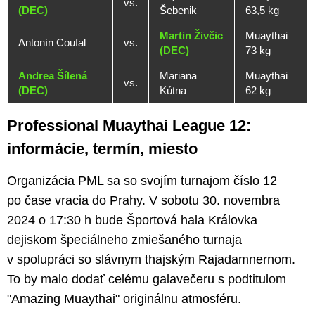
vs.
(DEC)
Šebenik
63,5 kg
Martin Živčic
Muaythai
Antonín Coufal
vs.
(DEC)
73 kg
Andrea Šílená
Mariana
Muaythai
vs.
(DEC)
Kútna
62 kg
Professional Muaythai League 12:
informácie, termín, miesto
Organizácia PML sa so svojím turnajom číslo 12
po čase vracia do Prahy. V sobotu 30. novembra
2024 o 17:30 h bude Športová hala Královka
dejiskom špeciálneho zmiešaného turnaja
v spolupráci so slávnym thajským Rajadamnernom.
To by malo dodať celému galavečeru s podtitulom
"Amazing Muaythai" originálnu atmosféru.