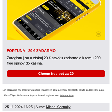
FORTUNA - 20 € ZADARMO
Zaregistruj sa a získaj 20 € stávku zadarmo a k tomu 200
free spinov do kasína.
Chcem free bet za 20
18+ Hazardné hry predstavujú riziko finančných strát a vzniku závislosti.
Hrajte zodpovedne
a pre
zábavu! Využitie bonusov je podmienené registráciou -
informácie tu
.
25.11.2024 16:25
| Autor:
Michal Čarnoký