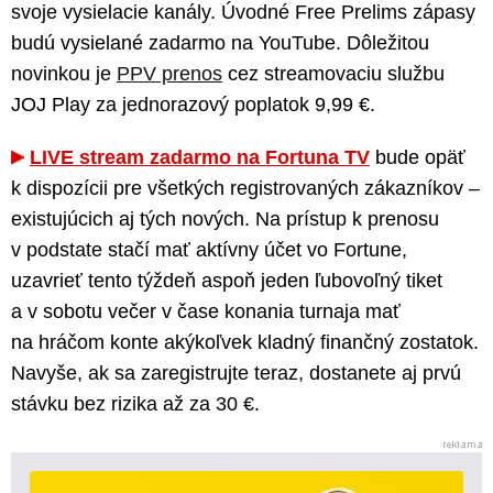
svoje vysielacie kanály. Úvodné Free Prelims zápasy
budú vysielané zadarmo na YouTube. Dôležitou
novinkou je
PPV prenos
cez streamovaciu službu
JOJ Play za jednorazový poplatok 9,99 €.
LIVE stream zadarmo na Fortuna TV
bude opäť
k dispozícii pre všetkých registrovaných zákazníkov –
existujúcich aj tých nových. Na prístup k prenosu
v podstate stačí mať aktívny účet vo Fortune,
uzavrieť tento týždeň aspoň jeden ľubovoľný tiket
a v sobotu večer v čase konania turnaja mať
na hráčom konte akýkoľvek kladný finančný zostatok.
Navyše, ak sa zaregistrujte teraz, dostanete aj prvú
stávku bez rizika až za 30 €.