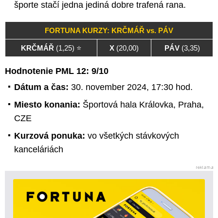
športe stačí jedna jediná dobre trafená rana.
FORTUNA KURZY: KRČMÁŘ vs. PÁV
KRČMÁŘ
(1,25) ⭐
X
(20,00)
PÁV
(3,35)
Hodnotenie PML 12: 9/10
Dátum a čas:
30. november 2024, 17:30 hod.
Miesto konania:
Športová hala Královka, Praha,
CZE
Kurzová ponuka:
vo všetkých stávkových
kanceláriách