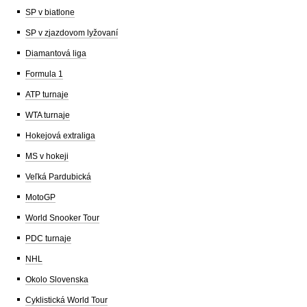
SP v biatlone
SP v zjazdovom lyžovaní
Diamantová liga
Formula 1
ATP turnaje
WTA turnaje
Hokejová extraliga
MS v hokeji
Veľká Pardubická
MotoGP
World Snooker Tour
PDC turnaje
NHL
Okolo Slovenska
Cyklistická World Tour