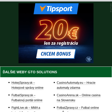
ĎALŠIE WEBY GTO SOLUTIONS
HokejSpravy.sk –
CasinoAutomaty.eu – Hracie
Hokejové správy online
automaty zdarma
FutbalSpravy.sk –
CasinoArena.sk – Online casina
Futbalový portál online
na Slovensku
FightLive.sk – MMA a
FotbalZpravy.cz – Futbal online