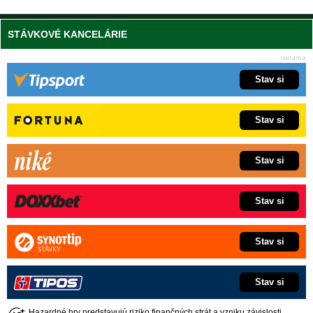
STÁVKOVÉ KANCELÁRIE
Stav si
Stav si
Stav si
Stav si
Stav si
Stav si
Hazardné hry predstavujú riziko finančných strát a vzniku závislosti.