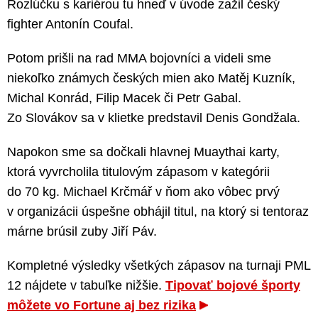
Rozlúčku s kariérou tu hneď v úvode zažil český
fighter Antonín Coufal.
Potom prišli na rad MMA bojovníci a videli sme
niekoľko známych českých mien ako Matěj Kuzník,
Michal Konrád, Filip Macek či Petr Gabal.
Zo Slovákov sa v klietke predstavil Denis Gondžala.
Napokon sme sa dočkali hlavnej Muaythai karty,
ktorá vyvrcholila titulovým zápasom v kategórii
do 70 kg. Michael Krčmář v ňom ako vôbec prvý
v organizácii úspešne obhájil titul, na ktorý si tentoraz
márne brúsil zuby Jiří Páv.
Kompletné výsledky všetkých zápasov na turnaji PML
12 nájdete v tabuľke nižšie.
Tipovať bojové športy
môžete vo Fortune aj bez rizika