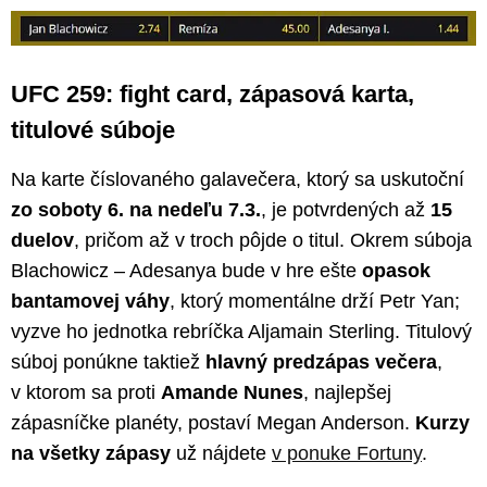
UFC 259: fight card, zápasová karta,
titulové súboje
Na karte číslovaného galavečera, ktorý sa uskutoční
zo soboty 6. na nedeľu 7.3.
, je potvrdených až
15
duelov
, pričom až v troch pôjde o titul. Okrem súboja
Blachowicz – Adesanya bude v hre ešte
opasok
bantamovej váhy
, ktorý momentálne drží Petr Yan;
vyzve ho jednotka rebríčka Aljamain Sterling. Titulový
súboj ponúkne taktiež
hlavný predzápas večera
,
v ktorom sa proti
Amande Nunes
, najlepšej
zápasníčke planéty, postaví Megan Anderson.
Kurzy
na všetky zápasy
už nájdete
v ponuke Fortuny
.