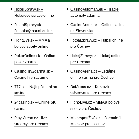
HokejSpravy.sk –
CasinoAutomaty.eu – Hracie
Hokejové správy online
automaty zdarma
FutbalSpravy.sk –
CasinoArena.sk – Online casina
Futbalový portál online
na Slovensku
FightLive.sk – MMA a
FotbalZpravy.cz – Futbal online
bojové športy online
pre Čechov
PokerOnline.sk – Online
HokejZpravy.cz – Hokej online
poker zdarma
pre Čechov
CasinoHryZdarma.sk –
CasinoArena.cz – Legálne
Casino hry zadarmo
online casina pre Čechov
777.sk – Najlepšie online
BetArena.cz – Kurzové
kasína
stávkovanie pre Čechov
24casino.sk – Online SK
Fight-Live.cz – MMA a bojové
casina
športy pre Čechov
Play-Arena.cz - live
MotorsportŽivě.cz – Formule 1,
streamy pre Čechov
MotoGP pre Čechov