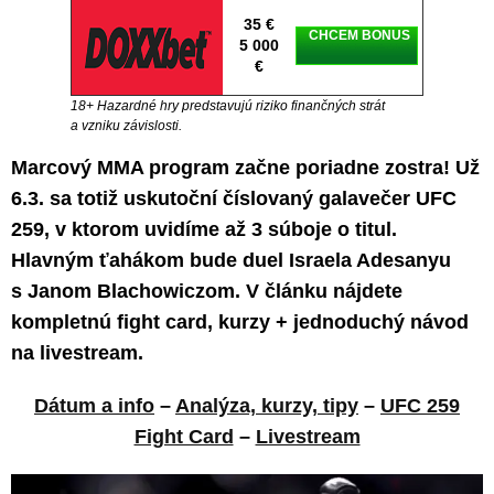
35 €
CHCEM BONUS
5 000
€
18+ Hazardné hry predstavujú riziko finančných strát
a vzniku závislosti.
Marcový MMA program začne poriadne zostra! Už
6.3. sa totiž uskutoční číslovaný galavečer UFC
259, v ktorom uvidíme až 3 súboje o titul.
Hlavným ťahákom bude duel Israela Adesanyu
s Janom Blachowiczom. V článku nájdete
kompletnú fight card, kurzy + jednoduchý návod
na livestream.
Dátum a info
–
Analýza, kurzy, tipy
–
UFC 259
Fight Card
–
Livestream