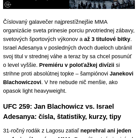
Číslovaný galavečer najprestížnejšie MMA
organizácie sveta prinesie porciu prvotriednej zábavy,
svetových športových výkonov a
až 3 titulové bitky
.
Israel Adesanya v posledných dvoch dueloch ubránil
svoj titul v strednej váhe a teraz by sa chcel posunúť
o level vyššie.
Premiéru v poloťažkej divízii
si
strihne proti absolútnej topke – šampiónovi
Janekovi
Blachowiczovi
. V hre nebude nič menšie, ako
opasok light heavyweight.
UFC 259: Jan Blachowicz vs. Israel
Adesanya: čísla, štatistiky, kurzy, tipy
31-ročný rodák z Lagosu zatiaľ
neprehral ani jeden