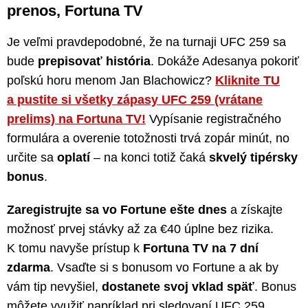
prenos, Fortuna TV
Je veľmi pravdepodobné, že na turnaji UFC 259 sa
bude
prepisovať história
. Dokáže Adesanya pokoriť
poľskú horu menom Jan Blachowicz?
Kliknite TU
a pustite si všetky zápasy UFC 259 (vrátane
prelims) na Fortuna TV!
Vypísanie registračného
formulára a overenie totožnosti trvá zopár minút, no
určite sa
oplatí
– na konci totiž čaká
skvelý tipérsky
bonus
.
Zaregistrujte sa vo Fortune ešte dnes
a získajte
možnosť prvej stávky až za €40 úplne bez rizika.
K tomu navyše prístup k
Fortuna TV na 7 dní
zdarma
. Vsaďte si s bonusom vo Fortune a ak by
vám tip nevyšiel,
dostanete svoj vklad späť
. Bonus
môžete využiť napríklad pri sledovaní UFC 259