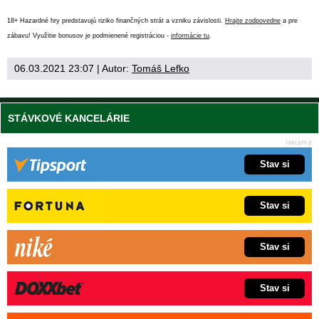
18+ Hazardné hry predstavujú riziko finančných strát a vzniku závislosti.
Hrajte zodpovedne
a pre
zábavu! Využitie bonusov je podmienené registráciou -
informácie tu
.
06.03.2021 23:07
| Autor:
Tomáš Lefko
STÁVKOVÉ KANCELÁRIE
Stav si
Stav si
Stav si
Stav si