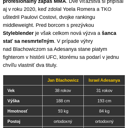
profesionálny zápas MMA
. Dve víťazstvá si pripísal
aj v roku 2020, keď zdolal Yoela Romera a TKO
uštedril Paulovi Costovi, dvojke rankingu
middleweight. Pred borcom s prezývkou
Styleblender
je však celkom nová výzva a
šanca
stať sa nesmrteľným
. V prípade výhry
nad Blachowiczom sa Adesanya stane piatym
fighterom v histórii UFC, ktorému sa podarí v jednu
chvíľu vlastniť dva tituly.
Jan Blachowicz
Israel Adesanya
Vek
38 rokov
31 rokov
Výška
188 cm
193 cm
Hmotnosť
93 kg
84 kg
Postoj
ortodoxný
ortodoxný