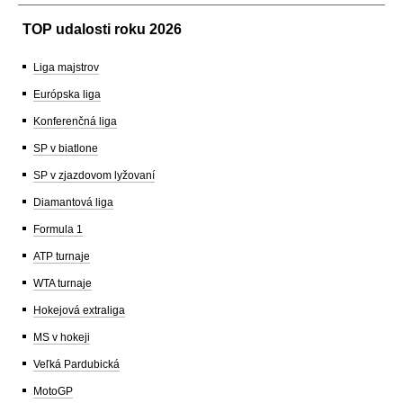
TOP udalosti roku 2026
Liga majstrov
Európska liga
Konferenčná liga
SP v biatlone
SP v zjazdovom lyžovaní
Diamantová liga
Formula 1
ATP turnaje
WTA turnaje
Hokejová extraliga
MS v hokeji
Veľká Pardubická
MotoGP