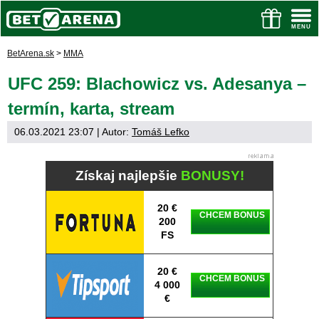
BetArena.sk
>
MMA
UFC 259: Blachowicz vs. Adesanya –
termín, karta, stream
06.03.2021 23:07
| Autor:
Tomáš Lefko
Získaj najlepšie
BONUSY!
20 €
CHCEM BONUS
200
FS
20 €
CHCEM BONUS
4 000
€