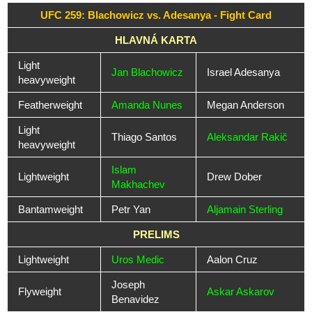
UFC 259: Blachowicz vs. Adesanya - Fight Card
HLAVNÁ KARTA
Light
Jan Blachowicz
Israel Adesanya
heavyweight
Featherweight
Amanda Nunes
Megan Anderson
Light
Thiago Santos
Aleksandar Rakič
heavyweight
Islam
Lightweight
Drew Dober
Makhachev
Bantamweight
Petr Yan
Aljamain Sterling
PRELIMS
Lightweight
Uros Medic
Aalon Cruz
Joseph
Flyweight
Askar Askarov
Benavidez