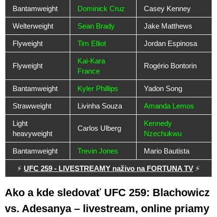
Bantamweight
Dominick Cruz
Casey Kenney
Welterweight
Sean Brady
Jake Matthews
Flyweight
Tim Elliot
Jordan Espinosa
Kai-Kara
Flyweight
Rogério Bontorin
France
Bantamweight
Kyler Phillips
Yadon Song
Strawweight
Livinha Souza
Amanda Lemos
Light
Kennedy
Carlos Ulberg
heavyweight
Nzechukwu
Bantamweight
Trevin Jones
Mario Bautista
⚡
UFC 259 - LIVESTREAMY naživo na FORTUNA TV
⚡
Ako a kde sledovať UFC 259: Blachowicz
vs. Adesanya – livestream, online priamy