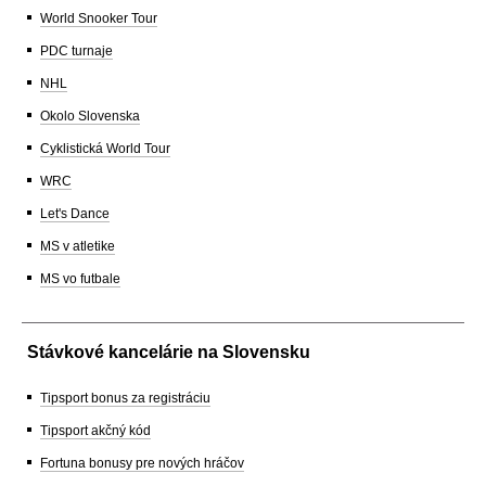
World Snooker Tour
PDC turnaje
NHL
Okolo Slovenska
Cyklistická World Tour
WRC
Let's Dance
MS v atletike
MS vo futbale
Stávkové kancelárie na Slovensku
Tipsport bonus za registráciu
Tipsport akčný kód
Fortuna bonusy pre nových hráčov