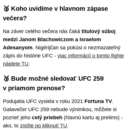
🥈 Koho uvidíme v hlavnom zápase
večera?
Na záver celého večera nás čaká
titulový súboj
medzi Janom Blachowiczom a Israelom
Adesanyom
. Nigérijčan sa pokúsi o nezmazateľný
zápis do histórie UFC -
viac informácií o tomto fighte
nájdete TU
.
🥉 Bude možné sledovať UFC 259
v priamom prenose?
Podujatia UFC vysiela v roku 2021
Fortuna TV
.
Galavečer UFC 259 nebude výnimkou, môžete si
pozrieť jeho
celý priebeh
(hlavnú kartu aj prelims) -
ako, to
zistíte po kliknutí TU
.