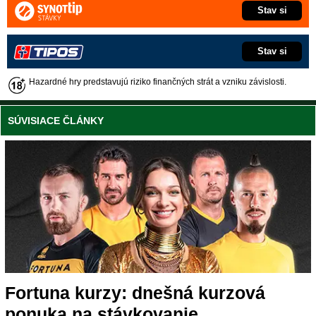
Stav si
Stav si
Hazardné hry predstavujú riziko finančných strát a vzniku závislosti.
SÚVISIACE ČLÁNKY
Fortuna kurzy: dnešná kurzová
ponuka na stávkovanie