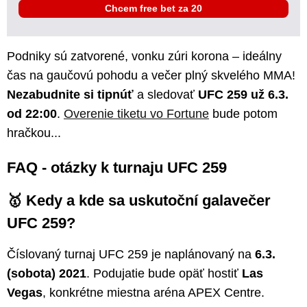
Chcem free bet za 20
Podniky sú zatvorené, vonku zúri korona – ideálny
čas na gaučovú pohodu a večer plný skvelého MMA!
Nezabudnite si tipnúť
a sledovať
UFC 259 už 6.3.
od 22:00
.
Overenie tiketu vo Fortune
bude potom
hračkou...
FAQ - otázky k turnaju UFC 259
🥇 Kedy a kde sa uskutoční galavečer
UFC 259?
Číslovaný turnaj UFC 259 je naplánovaný na
6.3.
(sobota) 2021
. Podujatie bude opäť hostiť
Las
Vegas
, konkrétne miestna aréna APEX Centre.