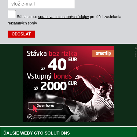
Súhlasím so
spracovaním osobných údajov
pre účel zasielania
reklamných správ
ĎALŠIE WEBY GTO SOLUTIONS