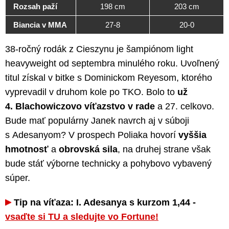
Rozsah paží
198 cm
203 cm
Biancia v MMA
27-8
20-0
38-ročný rodák z Cieszynu je šampiónom light
heavyweight od septembra minulého roku. Uvoľnený
titul získal v bitke s Dominickom Reyesom, ktorého
vyprevadil v druhom kole po TKO. Bolo to
už
4. Blachowiczovo víťazstvo v rade
a 27. celkovo.
Bude mať populárny Janek navrch aj v súboji
s Adesanyom? V prospech Poliaka hovorí
vyššia
hmotnosť
a
obrovská sila
, na druhej strane však
bude stáť výborne technicky a pohybovo vybavený
súper.
Tip na víťaza: I. Adesanya s kurzom 1,44 -
vsaďte si TU a sledujte vo Fortune!