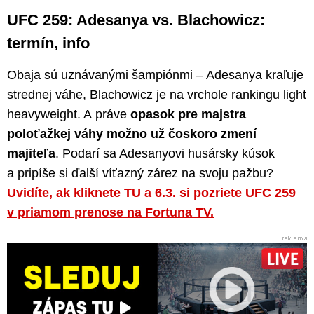
UFC 259: Adesanya vs. Blachowicz:
termín, info
Obaja sú uznávanými šampiónmi – Adesanya kraľuje
strednej váhe, Blachowicz je na vrchole rankingu light
heavyweight. A práve
opasok pre majstra
poloťažkej váhy možno už čoskoro zmení
majiteľa
. Podarí sa Adesanyovi husársky kúsok
a pripíše si ďalší víťazný zárez na svoju pažbu?
Uvidíte, ak kliknete TU a 6.3. si pozriete UFC 259
v priamom prenose na Fortuna TV.