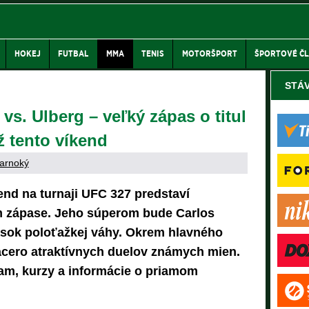
HOKEJ
FUTBAL
MMA
TENIS
MOTORŠPORT
ŠPORTOVÉ Č
STÁ
s. Ulberg – veľký zápas o titul
ž tento víkend
arnoký
kend na turnaji UFC 327 predstaví
m zápase. Jeho súperom bude Carlos
pasok poloťažkej váhy. Okrem hlavného
iacero atraktívnych duelov známych mien.
ram, kurzy a informácie o priamom