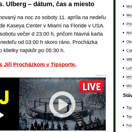
. Ulberg – dátum, čas a miesto
Mo
Wor
ovaný na noc zo soboty 11. apríla na nedeľu
PDC
ude Kaseya Center v Miami na Floride v USA.
NH
sobotu večer d 23:00 h, pričom hlavná karta
v nedeľu od 03:00 h skoro ráno. Procházka
Oko
 klietky najskôr po 05:30 h.
Cyk
W
 s Jiří Procházkom v Tipsporte.
Let
MS 
MS 
Stá
Tip
Tip
For