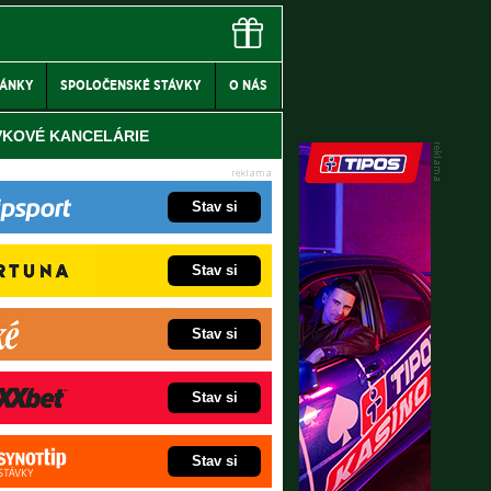
LÁNKY
SPOLOČENSKÉ STÁVKY
O NÁS
VKOVÉ KANCELÁRIE
Stav si
Stav si
Stav si
Stav si
Stav si