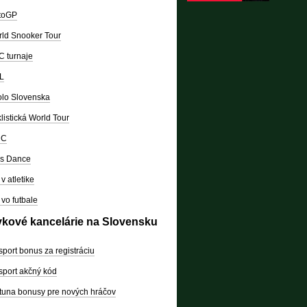
toGP
ld Snooker Tour
 turnaje
L
lo Slovenska
listická World Tour
RC
's Dance
v atletike
vo futbale
vkové kancelárie na Slovensku
sport bonus za registráciu
sport akčný kód
tuna bonusy pre nových hráčov