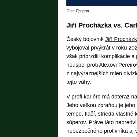
Foto: Tipsport
Jiří Procházka vs. Car
Český bojovník
Jiří Procház
vybojoval prvýkrát v roku 20
však pribrzdili komplikácie a
neuspel proti Alexovi Pereir
z najvýraznejších mien divíz
tejto váhy.
V profi kariére má doteraz n
Jeho veľkou zbraňou je jeho š
tempo, tlačí, strieda vlastné
súperov. Práve táto nepredv
nebezpečného protivníka aj 