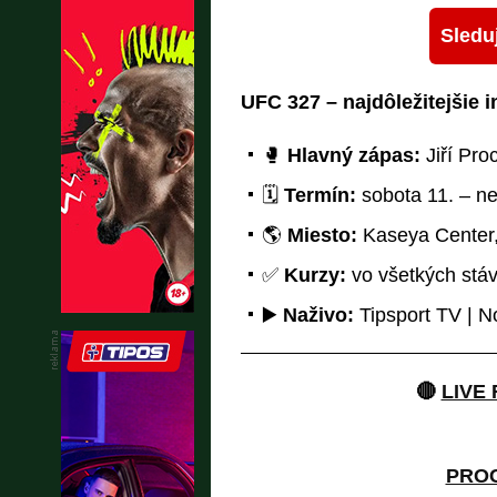
Sleduj
UFC 327 – najdôležitejšie 
🥊
Hlavný zápas:
Jiří Proc
🗓️
Termín:
sobota 11. – ne
🌎
Miesto:
Kaseya Center,
✅
Kurzy:
vo všetkých stá
▶️
Naživo:
Tipsport TV | N
🔴
LIVE
PROC