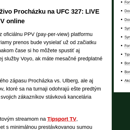
For
aživo Procházku na UFC 327: LIVE
Dox
V online
Dox
Syn
 oficiálnu PPV (pay-per-view) platformu
Syn
riamy prenos bude vysielať už od začiatku
For
nakom čase si ho môžete spustiť aj
Tip
ej služby Voyo, ak máte mesačné predplatné
Bon
Bon
ého zápasu Procházka vs. Ulberg, ale aj
Ako
v, ktoré sa na turnaji odohrajú ešte predtým
 svojich zákazníkov stávková kancelária
portovým streamom na
Tipsport TV
,
účet s minimálnou prestávkovanou sumou