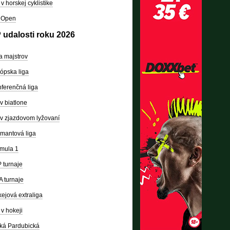
v horskej cyklistike
 Open
 udalosti roku 2026
a majstrov
ópska liga
ferenčná liga
v biatlone
v zjazdovom lyžovaní
mantová liga
mula 1
 turnaje
 turnaje
ejová extraliga
v hokeji
ká Pardubická