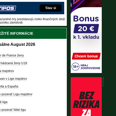
Stav si
zardné hry predstavujú riziko finančných strát
vzniku závislosti.
ŽITÉ INFORMÁCIE
uálne August 2026
r de France ženy
 hádzaná ženy U18
a majstrov
van v Lige majstrov
lta a España
 pozerať Ligu majstrov
é liga
 pozerať Niké ligu