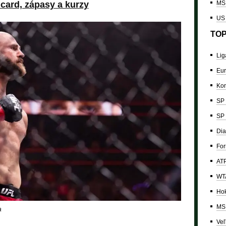
 card, zápasy a kurzy
MS 
US
TOP
Lig
Eur
Kon
SP 
SP 
Dia
For
ATP
WTA
Hok
MS 
a
Veľ