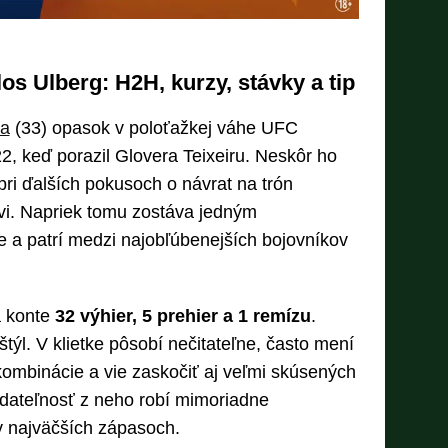
los Ulberg: H2H, kurzy, stávky a tip
ka
(33) opasok v poloťažkej váhe UFC
22, keď porazil Glovera Teixeiru. Neskôr ho
 pri ďalších pokusoch o návrat na trón
ovi. Napriek tomu zostáva jedným
ie a patrí medzi najobľúbenejších bojovníkov
a konte
32 výhier, 5 prehier a 1 remízu
.
týl. V klietke pôsobí nečitateľne, často mení
 kombinácie a vie zaskočiť aj veľmi skúsených
ídateľnosť z neho robí mimoriadne
v najväčších zápasoch.