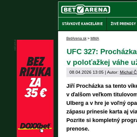
STÁVKOVÉ KANCELÁRIE
ŽIVÉ PRENOSY
BetArena.sk
>
MMA
UFC 327: Procházka v
v poloťažkej váhe u
08.04.2026 13:05
| Autor:
Michal Č
Jiří Procházka sa tento ví
v ďalšom veľkom titulovo
Ulberg a v hre je voľný o
zápasu prinesie karta aj v
Pozrite si kompletný prog
prenose.