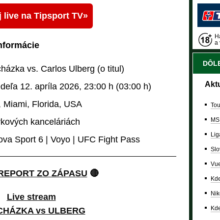
 live na Tipsport TV
Ha
a 
informácie
DÔLE
házka vs. Carlos Ulberg (o titul)
Akt
deľa 12. apríla 2026, 23:00 h (03:00 h)
 Miami, Florida, USA
Tou
MS
vkových kanceláriách
Lig
ova Sport 6 | Voyo | UFC Fight Pass
Slo
Vue
 REPORT ZO ZÁPASU
🔴
Kde
Nik
Live stream
Kde
HÁZKA vs ULBERG