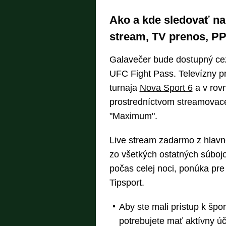
Ako a kde sledovať n
stream, TV prenos, PP
Galavečer bude dostupný cez
UFC Fight Pass. Televízny p
turnaja
Nova Sport 6
a v rov
prostredníctvom streamovac
"Maximum".
Live stream zadarmo z hlavn
zo všetkých ostatných súbojo
počas celej noci, ponúka pre
Tipsport.
Aby ste mali prístup k š
potrebujete mať aktívny 