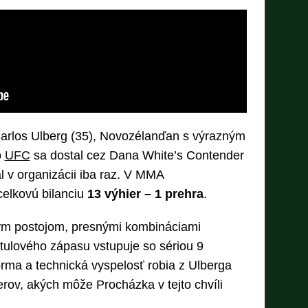
Carlos Ulberg (35), Novozélanďan s výrazným
o
UFC
sa dostal cez Dana White’s Contender
l v organizácii iba raz. V MMA
celkovú bilanciu
13 výhier – 1 prehra
.
ným postojom, presnými kombináciami
tulového zápasu vstupuje so sériou 9
orma a technická vyspelosť robia z Ulberga
rov, akých môže Procházka v tejto chvíli