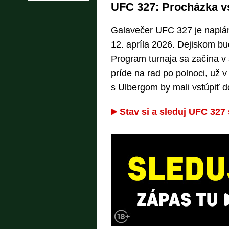
UFC 327: Procházka vs
Galavečer UFC 327 je naplán
12. apríla 2026. Dejiskom b
Program turnaja sa začína v 
príde na rad po polnoci, už 
s Ulbergom by mali vstúpiť do
Stav si a sleduj UFC 327