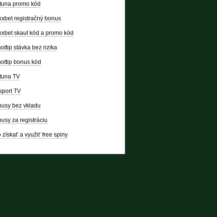
tuna promo kód
xbet registračný bonus
xbet skaut kód a promo kód
ottip stávka bez rizika
ottip bonus kód
tuna TV
sport TV
usy bez vkladu
usy za registráciu
 získať a využiť free spiny