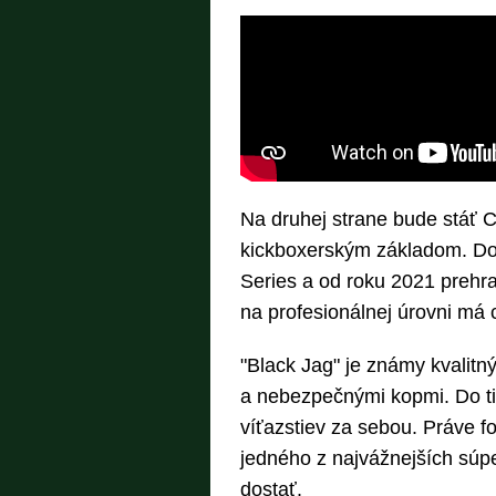
Na druhej strane bude stáť 
kickboxerským základom. D
Series a od roku 2021 prehra
na profesionálnej úrovni má 
"Black Jag" je známy kvalit
a nebezpečnými kopmi. Do ti
víťazstiev za sebou. Práve f
jedného z najvážnejších súpe
dostať.