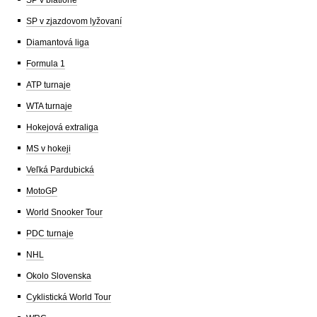
SP v zjazdovom lyžovaní
Diamantová liga
Formula 1
ATP turnaje
WTA turnaje
Hokejová extraliga
MS v hokeji
Veľká Pardubická
MotoGP
World Snooker Tour
PDC turnaje
NHL
Okolo Slovenska
Cyklistická World Tour