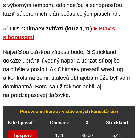
s výborným tempom, odolnosťou a schopnosťou
kaziť súperom ich plán počas celých piatich kôl.
✅
TIP: Chimaev zvíťazí (kurz 1,11)
Stav si
s bonusom!
Najväčšou otázkou zápasu bude, či Strickland
dokáže ubrániť úvodný nápor a udržať súboj čo
najdlhšie v postoji. Ak Chimaev presadí wrestling
a kontrolu na zemi, titulová obhajoba môže byť veľmi
dominantná. Borci sa už takmer pobili aj
na predzápasovej tlačovke.
Porovnanie kurzov v stávkových kanceláriách
Kde tipovať
Chimaev
X
Strickland
Tipsport
1,11
45,00
5,41