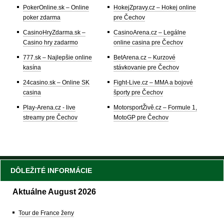
PokerOnline.sk – Online
HokejZpravy.cz – Hokej online
poker zdarma
pre Čechov
CasinoHryZdarma.sk –
CasinoArena.cz – Legálne
Casino hry zadarmo
online casina pre Čechov
777.sk – Najlepšie online
BetArena.cz – Kurzové
kasína
stávkovanie pre Čechov
24casino.sk – Online SK
Fight-Live.cz – MMA a bojové
casina
športy pre Čechov
Play-Arena.cz - live
MotorsportŽivě.cz – Formule 1,
streamy pre Čechov
MotoGP pre Čechov
DÔLEŽITÉ INFORMÁCIE
Aktuálne August 2026
Tour de France ženy