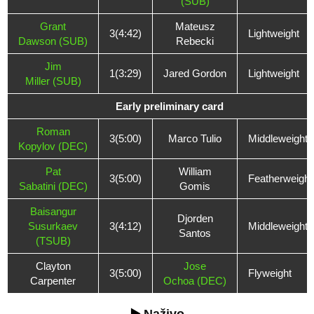
(SUB)
Grant
Mateusz
3(4:42)
Lightweight
Dawson (SUB)
Rebecki
Jim
1(3:29)
Jared Gordon
Lightweight
Miller (SUB)
Early preliminary card
Roman
3(5:00)
Marco Tulio
Middleweight
Kopylov (DEC)
Pat
William
3(5:00)
Featherweight
Sabatini (DEC)
Gomis
Baisangur
Djorden
Susurkaev
3(4:12)
Middleweight
Santos
(TSUB)
Clayton
Jose
3(5:00)
Flyweight
Carpenter
Ochoa (DEC)