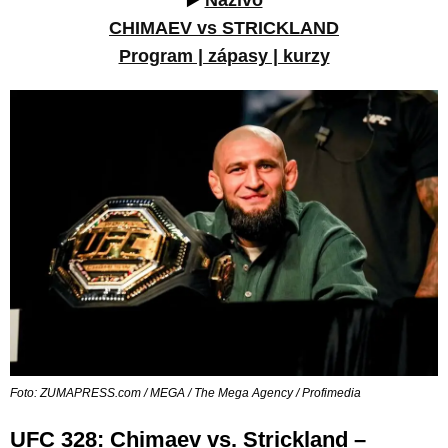
▶️
Naživo
CHIMAEV vs STRICKLAND
Program | zápasy | kurzy
Foto: ZUMAPRESS.com / MEGA / The Mega Agency / Profimedia
UFC 328: Chimaev vs. Strickland –