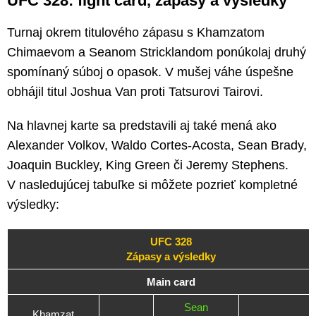
UFC 328: fight card, zápasy a výsledky
Turnaj okrem titulového zápasu s Khamzatom
Chimaevom a Seanom Stricklandom ponúkolaj druhý
spomínaný súboj o opasok. V mušej váhe úspešne
obhájil titul Joshua Van proti Tatsurovi Tairovi.
Na hlavnej karte sa predstavili aj také mená ako
Alexander Volkov, Waldo Cortes-Acosta, Sean Brady,
Joaquin Buckley, King Green či Jeremy Stephens.
V nasledujúcej tabuľke si môžete pozrieť kompletné
výsledky:
UFC 328
Zápasy a výsledky
Main card
Sean
Khamzat