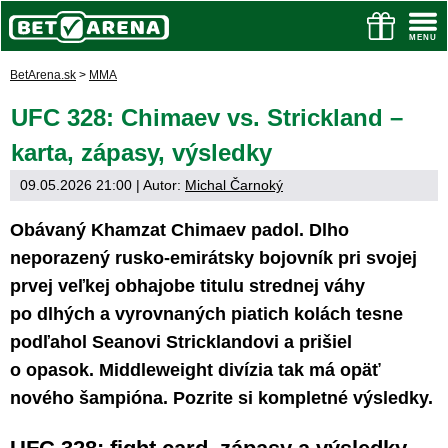
BetArena.sk
>
MMA
UFC 328: Chimaev vs. Strickland –
karta, zápasy, výsledky
09.05.2026 21:00
| Autor:
Michal Čarnoký
Obávaný Khamzat Chimaev padol. Dlho
neporazený rusko-emirátsky bojovník pri svojej
prvej veľkej obhajobe titulu strednej váhy
po dlhých a vyrovnaných piatich kolách tesne
podľahol Seanovi Stricklandovi a prišiel
o opasok. Middleweight divízia tak má opäť
nového šampióna. Pozrite si kompletné výsledky.