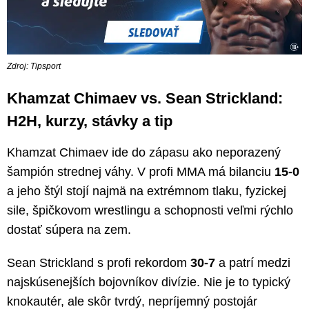
Zdroj: Tipsport
Khamzat Chimaev vs. Sean Strickland:
H2H, kurzy, stávky a tip
Khamzat Chimaev ide do zápasu ako neporazený
šampión strednej váhy. V profi MMA má bilanciu
15-0
a jeho štýl stojí najmä na extrémnom tlaku, fyzickej
sile, špičkovom wrestlingu a schopnosti veľmi rýchlo
dostať súpera na zem.
Sean Strickland s profi rekordom
30-7
a patrí medzi
najskúsenejších bojovníkov divízie. Nie je to typický
knokautér, ale skôr tvrdý, nepríjemný postojár