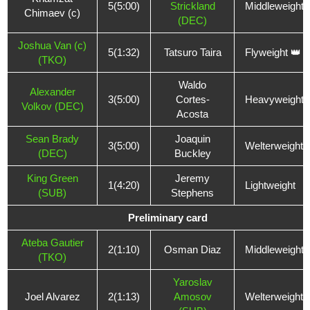
5(5:00)
Strickland
Middleweight 
Chimaev (c)
(DEC)
Joshua Van (c)
5(1:32)
Tatsuro Taira
Flyweight 👑
(TKO)
Waldo
Alexander
3(5:00)
Cortes-
Heavyweight
Volkov (DEC)
Acosta
Sean Brady
Joaquin
3(5:00)
Welterweight
(DEC)
Buckley
King Green
Jeremy
1(4:20)
Lightweight
(SUB)
Stephens
Preliminary card
Ateba Gautier
2(1:10)
Osman Diaz
Middleweight
(TKO)
Yaroslav
Joel Alvarez
2(1:13)
Amosov
Welterweight