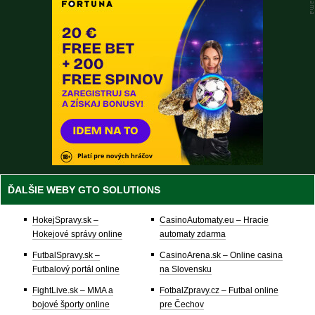
ĎALŠIE WEBY GTO SOLUTIONS
HokejSpravy.sk –
CasinoAutomaty.eu – Hracie
Hokejové správy online
automaty zdarma
FutbalSpravy.sk –
CasinoArena.sk – Online casina
Futbalový portál online
na Slovensku
FightLive.sk – MMA a
FotbalZpravy.cz – Futbal online
bojové športy online
pre Čechov