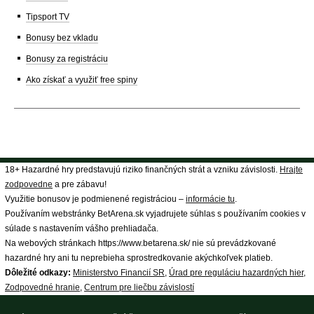
Tipsport TV
Bonusy bez vkladu
Bonusy za registráciu
Ako získať a využiť free spiny
18+ Hazardné hry predstavujú riziko finančných strát a vzniku závislosti.
Hrajte
zodpovedne
a pre zábavu!
Využitie bonusov je podmienené registráciou –
informácie tu
.
Používaním webstránky BetArena.sk vyjadrujete súhlas s používaním cookies v
súlade s nastavením vášho prehliadača.
Na webových stránkach https://www.betarena.sk/ nie sú prevádzkované
hazardné hry ani tu neprebieha sprostredkovanie akýchkoľvek platieb.
Dôležité odkazy:
Ministerstvo Financií SR
,
Úrad pre reguláciu hazardných hier
,
Zodpovedné hranie
,
Centrum pre liečbu závislostí