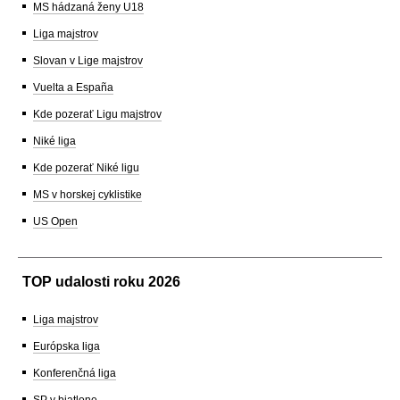
MS hádzaná ženy U18
Liga majstrov
Slovan v Lige majstrov
Vuelta a España
Kde pozerať Ligu majstrov
Niké liga
Kde pozerať Niké ligu
MS v horskej cyklistike
US Open
TOP udalosti roku 2026
Liga majstrov
Európska liga
Konferenčná liga
SP v biatlone