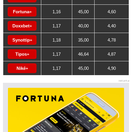
Fortuna
1,16
45,00
4,60
Doxxbet
1,17
40,00
4,40
Synottip
1,18
35,00
4,78
Tipos
1,17
46,64
4,87
Niké
1,17
45,00
4,90