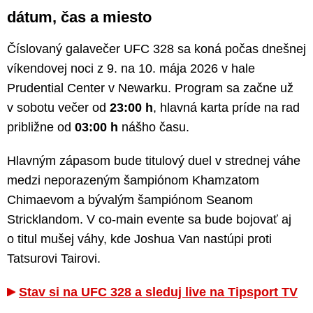
dátum, čas a miesto
Číslovaný galavečer UFC 328 sa koná počas dnešnej
víkendovej noci z 9. na 10. mája 2026 v hale
Prudential Center v Newarku. Program sa začne už
v sobotu večer od
23:00 h
, hlavná karta príde na rad
približne od
03:00 h
nášho času.
Hlavným zápasom bude titulový duel v strednej váhe
medzi neporazeným šampiónom Khamzatom
Chimaevom a bývalým šampiónom Seanom
Stricklandom. V co-main evente sa bude bojovať aj
o titul mušej váhy, kde Joshua Van nastúpi proti
Tatsurovi Tairovi.
Stav si na UFC 328 a sleduj live na Tipsport TV