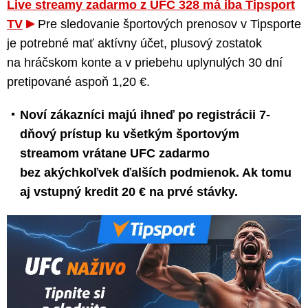
Live streamy zadarmo z UFC 328 má iba Tipsport
TV
Pre sledovanie športových prenosov v Tipsporte
je potrebné mať aktívny účet, plusový zostatok
na hráčskom konte a v priebehu uplynulých 30 dní
pretipované aspoň 1,20 €.
Noví zákazníci majú ihneď po registrácii 7-
dňový prístup ku všetkým športovým
streamom vrátane UFC zadarmo
bez akýchkoľvek ďalších podmienok. Ak tomu
aj vstupný kredit 20 € na prvé stávky.