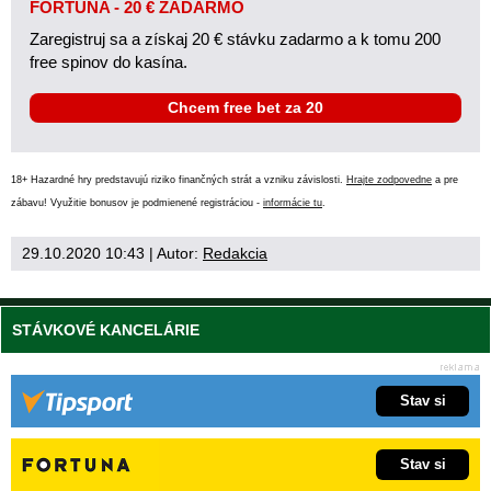
FORTUNA - 20 € ZADARMO
Zaregistruj sa a získaj 20 € stávku zadarmo a k tomu 200
free spinov do kasína.
Chcem free bet za 20
18+ Hazardné hry predstavujú riziko finančných strát a vzniku závislosti.
Hrajte zodpovedne
a pre
zábavu! Využitie bonusov je podmienené registráciou -
informácie tu
.
29.10.2020 10:43
| Autor:
Redakcia
STÁVKOVÉ KANCELÁRIE
Stav si
Stav si