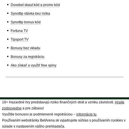
Doxxbet skaut kód a promo kód
Synottip stávka bez rizika
Synottip bonus kód
Fortuna TV
Tipsport TV
Bonusy bez vkladu
Bonusy za registráciu
Ako získať a využiť free spiny
18+ Hazardné hry predstavujú riziko finančných strát a vzniku závislosti.
Hrajte
zodpovedne
a pre zábavu!
Využitie bonusov je podmienené registráciou –
informácie tu
.
Používaním webstránky BetArena.sk vyjadrujete súhlas s používaním cookies v
súlade s nastavením vášho prehliadača.