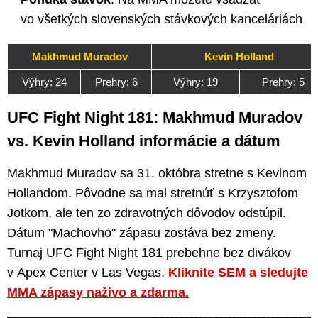
vo všetkých slovenských stávkových kanceláriách
Makhmud Muradov
Kevin Holland
Výhry: 24
Prehry: 6
Výhry: 19
Prehry: 5
UFC Fight Night 181: Makhmud Muradov
vs. Kevin Holland informácie a dátum
Makhmud Muradov sa 31. októbra stretne s Kevinom
Hollandom. Pôvodne sa mal stretnúť s Krzysztofom
Jotkom, ale ten zo zdravotných dôvodov odstúpil.
Dátum "Machovho" zápasu zostáva bez zmeny.
Turnaj UFC Fight Night 181 prebehne bez divákov
v Apex Center v Las Vegas.
Kliknite SEM a sledujte
MMA zápasy naživo a zdarma.