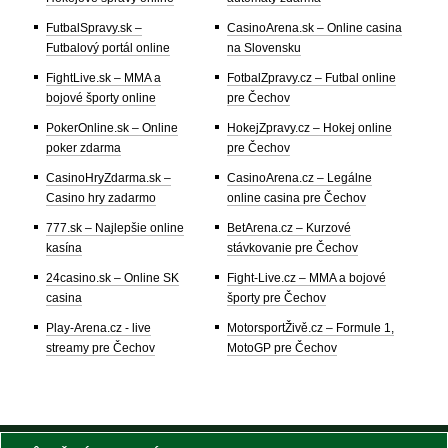
FutbalSpravy.sk –
CasinoArena.sk – Online casina
Futbalový portál online
na Slovensku
FightLive.sk – MMA a
FotbalZpravy.cz – Futbal online
bojové športy online
pre Čechov
PokerOnline.sk – Online
HokejZpravy.cz – Hokej online
poker zdarma
pre Čechov
CasinoHryZdarma.sk –
CasinoArena.cz – Legálne
Casino hry zadarmo
online casina pre Čechov
777.sk – Najlepšie online
BetArena.cz – Kurzové
kasína
stávkovanie pre Čechov
24casino.sk – Online SK
Fight-Live.cz – MMA a bojové
casina
športy pre Čechov
Play-Arena.cz - live
MotorsportŽivě.cz – Formule 1,
streamy pre Čechov
MotoGP pre Čechov