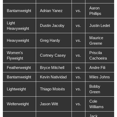
Aaron
Bantamweight
Adrian Yanez
vs.
Phillips
Light
Dustin Jacoby
vs.
Justin Ledet
Heavyweight
Maurice
Heavyweight
Greg Hardy
vs.
Greene
Women's
Priscila
Cortney Casey
vs.
Flyweight
Cachoeira
Featherweight
Bryce Mitchell
vs.
Andre Fili
Bantamweight
Kevin Natividad
vs.
Miles Johns
Bobby
Lightweight
Thiago Moisés
vs.
Green
Cole
Welterweight
Jason Witt
vs.
Williams
Jack