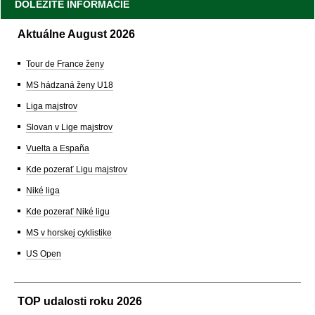
DÔLEŽITÉ INFORMÁCIE
Aktuálne August 2026
Tour de France ženy
MS hádzaná ženy U18
Liga majstrov
Slovan v Lige majstrov
Vuelta a España
Kde pozerať Ligu majstrov
Niké liga
Kde pozerať Niké ligu
MS v horskej cyklistike
US Open
TOP udalosti roku 2026