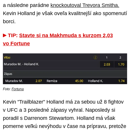
a následne parádne
knockoutoval Trevora Smitha.
Kevin Holland je však oveľa kvalitnejší ako spomenutí
borci.
TIP:
Stavte si na Makhmuda s kurzom 2,03
vo Fortune
Foto:
Fortuna
Kevin "Trailblazer" Holland má za sebou už 8 fightov
v UFC a 3 posledné zápasy vyhral. Naposledy si
poradil s Darrenom Stewartom. Holland má však
pomerne veľkú nevýhodu v čase na prípravu, pretože