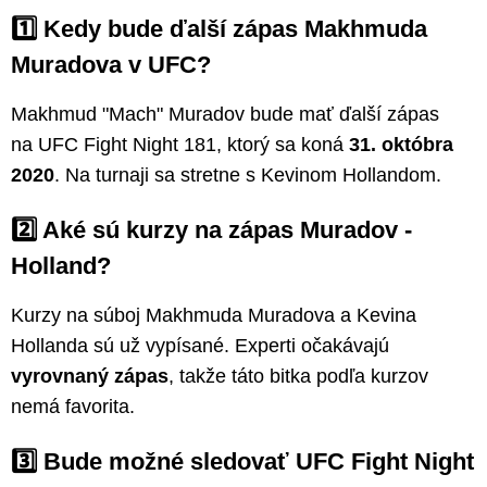
1️⃣ Kedy bude ďalší zápas Makhmuda
Muradova v UFC?
Makhmud "Mach" Muradov bude mať ďalší zápas
na UFC Fight Night 181, ktorý sa koná
31. októbra
2020
. Na turnaji sa stretne s Kevinom Hollandom.
2️⃣ Aké sú kurzy na zápas Muradov -
Holland?
Kurzy na súboj Makhmuda Muradova a Kevina
Hollanda sú už vypísané. Experti očakávajú
vyrovnaný zápas
, takže táto bitka podľa kurzov
nemá favorita.
3️⃣ Bude možné sledovať UFC Fight Night