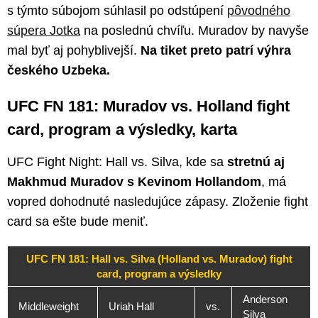
s týmto súbojom súhlasil po odstúpení
pôvodného
súpera Jotka
na poslednú chvíľu. Muradov by navyše
mal byť aj pohyblivejší.
Na tiket preto patrí výhra
českého Uzbeka.
UFC FN 181: Muradov vs. Holland fight
card, program a výsledky, karta
UFC Fight Night: Hall vs. Silva, kde sa
stretnú aj
Makhmud Muradov s Kevinom Hollandom
, má
vopred dohodnuté nasledujúce zápasy. Zloženie fight
card sa ešte bude meniť.
UFC FN 181: Hall vs. Silva (Holland vs. Muradov) fight
card, program a výsledky
Anderson
Middleweight
Uriah Hall
vs.
Silva