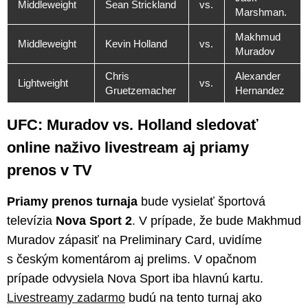
Middleweight
Sean Strickland
vs.
Marshman.
Makhmud
Middleweight
Kevin Holland
vs.
Muradov
Chris
Alexander
Lightweight
vs.
Gruetzemacher
Hernandez
UFC: Muradov vs. Holland sledovať
online naživo livestream aj priamy
prenos v TV
Priamy prenos turnaja
bude vysielať športová
televízia
Nova Sport 2
. V prípade, že bude Makhmud
Muradov zápasiť na Preliminary Card, uvidíme
s českým komentárom aj prelims. V opačnom
prípade odvysiela Nova Sport iba hlavnú kartu.
Livestreamy zadarmo
budú na tento turnaj ako