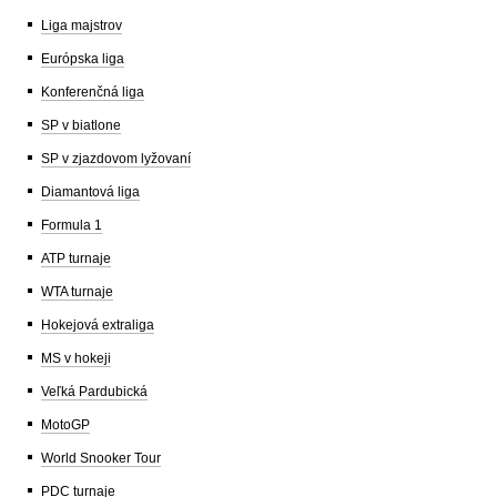
Liga majstrov
Európska liga
Konferenčná liga
SP v biatlone
SP v zjazdovom lyžovaní
Diamantová liga
Formula 1
ATP turnaje
WTA turnaje
Hokejová extraliga
MS v hokeji
Veľká Pardubická
MotoGP
World Snooker Tour
PDC turnaje