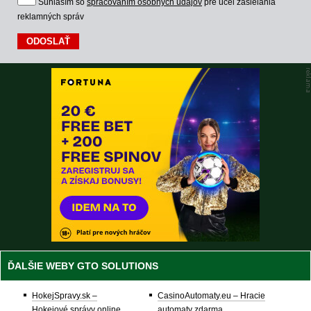
Súhlasím so
spracovaním osobných údajov
pre účel zasielania
reklamných správ
ĎALŠIE WEBY GTO SOLUTIONS
HokejSpravy.sk –
CasinoAutomaty.eu – Hracie
Hokejové správy online
automaty zdarma