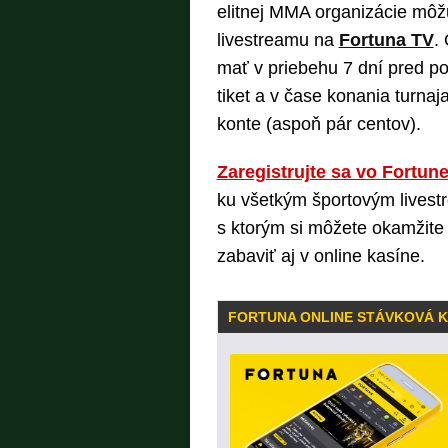
elitnej MMA organizácie môž
livestreamu na
Fortuna TV
.
mať v priebehu 7 dní pred p
tiket a v čase konania turnaj
konte (aspoň pár centov).
Zaregistrujte sa vo Fortun
ku všetkým športovým livestr
s ktorým si môžete okamžite 
zabaviť aj v online kasíne.
FORTUNA ONLINE STÁVKOVÁ 