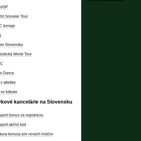
toGP
ld Snooker Tour
 turnaje
L
lo Slovenska
listická World Tour
RC
's Dance
v atletike
vo futbale
vkové kancelárie na Slovensku
sport bonus za registráciu
sport akčný kód
tuna bonusy pre nových hráčov