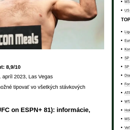
MS 
US
TOP
Lig
Eur
Kon
SP 
: 8,9/10
SP 
Dia
. apríl 2023, Las Vegas
For
žné tipovať vo všetkých stávkových
ATP
WTA
UFC on ESPN+ 81): informácie,
Hok
MS 
Veľ