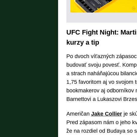
UFC Fight Night: Marti
kurzy a tip
Po dvoch víťazných zápasoc
budovať svoju povesť. Kompl
a strach naháňajúcou bilanci
1,75 favoritom aj vo svojom t
bookmakerov aj odborníkov m
Barnettovi a Lukaszovi Brzesk
Američan
Jake Collier
je skú
Pred zápasom nám o jeho kva
že na rozdiel od Budaya so 