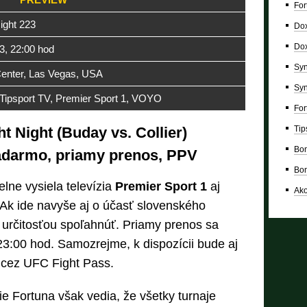
For
ight 223
Dox
Dox
23, 22:00 hod
Syn
enter, Las Vegas, USA
Syn
 Tipsport TV, Premier Sport 1, VOYO
For
Tip
 Night (Buday vs. Collier)
Bon
adarmo, priamy prenos, PPV
Bon
ne vysiela televízia
Premier Sport 1
aj
Ako
 Ak ide navyše aj o účasť slovenského
 určitosťou spoľahnúť. Priamy prenos sa
23:00 hod. Samozrejme, k dispozícii bude aj
) cez UFC Fight Pass.
ie Fortuna však vedia, že všetky turnaje