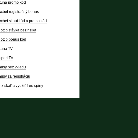
tuna promo kód
xbet registračný bonus
xbet skaut kód a promo kód
ottip stávka bez rizika
ottip bonus kód
tuna TV
sport TV
usy bez vkladu
usy za registráciu
 získať a využiť free spiny