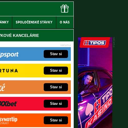
LÁNKY
SPOLOČENSKÉ STÁVKY
O NÁS
VKOVÉ KANCELÁRIE
Stav si
Stav si
Stav si
Stav si
Stav si