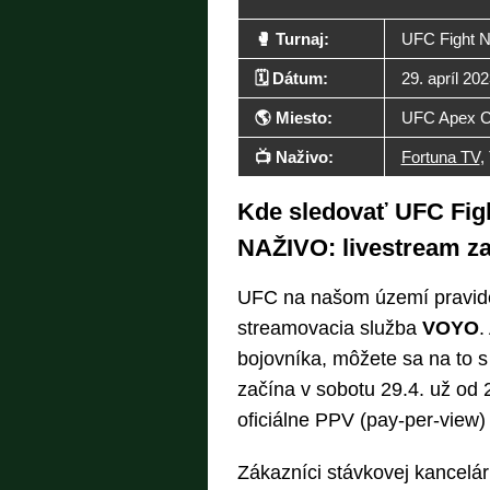
🥊️ Turnaj:
UFC Fight N
🗓️ Dátum:
29. apríl 20
🌎 Miesto:
UFC Apex C
📺 Naživo:
Fortuna TV
,
Kde sledovať UFC Fight
NAŽIVO: livestream z
UFC na našom území pravidel
streamovacia služba
VOYO
.
bojovníka, môžete sa na to s
začína v sobotu 29.4. už od 
oficiálne PPV (pay-per-view
Zákazníci stávkovej kancelár