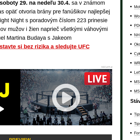
soboty 29. na nedeľu 30.4.
sa v známom
Mo
 opäť otvoria brány pre fanúšikov najlepšej
Wor
ght Night s poradovým číslom 223 prinesie
PDC
ov mužov i žien naprieč všetkými váhovými
NH
duel Martina Budaya s Jakeom
Oko
 stavte si bez rizika a sledujte UFC
Cyk
W
Let
MS 
MS 
Stá
Tip
Tip
For
PREVIEW