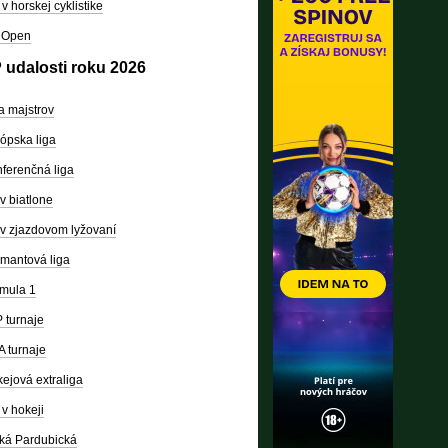
v horskej cyklistike
 Open
 udalosti roku 2026
a majstrov
ópska liga
ferenčná liga
v biatlone
v zjazdovom lyžovaní
mantová liga
mula 1
 turnaje
 turnaje
ejová extraliga
v hokeji
ká Pardubická