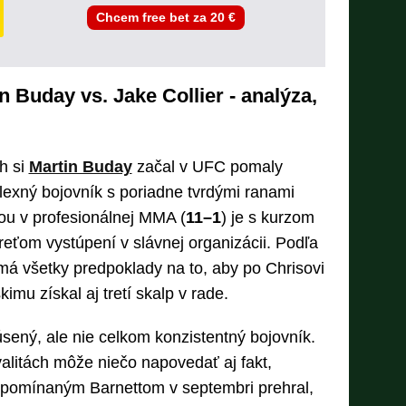
Chcem free bet za 20 €
n Buday vs. Jake Collier - analýza,
h si
Martin Buday
začal v UFC pomaly
exný bojovník s poriadne tvrdými ranami
ou v profesionálnej MMA (
11–1
) je s kurzom
reťom vystúpení v slávnej organizácii. Podľa
á všetky predpoklady na to, aby po Chrisovi
imu získal aj tretí skalp v rade.
sený, ale nie celkom konzistentný bojovník.
litách môže niečo napovedať aj fakt,
spomínaným Barnettom v septembri prehral,