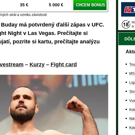
35 €
5 000 €
CHCEM BONUS
ých strát a vzniku závislosti.
Ha
 Buday má potvrdený ďalší zápas v UFC.
a 
ht Night v Las Vegas. Prečítajte si
DÔLE
tí, pozrite si kartu, prečítajte analýzu
Akt
ivestream
–
Kurzy
–
Fight card
Tou
MS
Lig
Slo
Vue
Kde
Nik
Kde