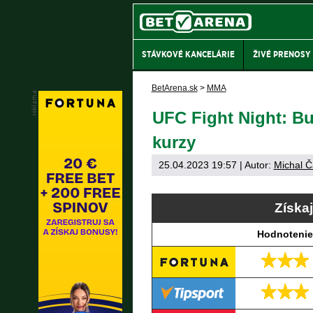
STÁVKOVÉ KANCELÁRIE
ŽIVÉ PRENOSY
BetArena.sk
>
MMA
UFC Fight Night: Bud
kurzy
25.04.2023 19:57
| Autor:
Michal Č
Získa
Hodnotenie