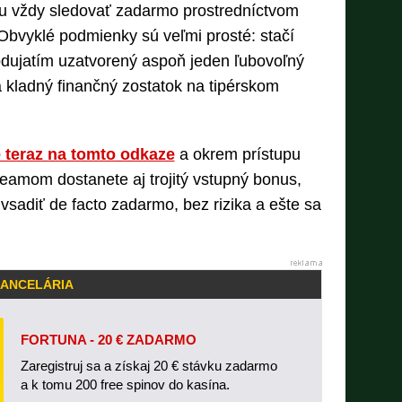
u vždy sledovať zadarmo prostredníctvom
 Obvyklé podmienky sú veľmi prosté: stačí
odujatím uzatvorený aspoň jeden ľubovoľný
a kladný finančný zostatok na tipérskom
e teraz na tomto odkaze
a okrem prístupu
eamom dostanete aj trojitý vstupný bonus,
vsadiť de facto zadarmo, bez rizika a ešte sa
KANCELÁRIA
FORTUNA - 20 € ZADARMO
Zaregistruj sa a získaj 20 € stávku zadarmo
a k tomu 200 free spinov do kasína.