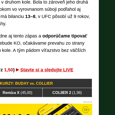
 v druhom kole. Bola to zároveň jeho druhá
rokom vo vyrovnanom súboji podľahol aj
r má bilanciu
13–8
, v UFC pôsobí už 9 rokov,
áhy.
dne aj tento zápas a
odporúčame tipovať
nebude KO, očakávame prevahu zo strany
 kole. A tým pádom víťazstvo bez väčších
rz
1,50
)
Stavte si a sledujte LIVE
KURZY: BUDAY vs. COLLIER
Remíza X
(45,00)
COLIIER 2
(1,98)