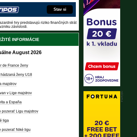
Stav si
zardné hry predstavujú riziko finančných strát
vzniku závislosti.
ŽITÉ INFORMÁCIE
uálne August 2026
r de France ženy
 hádzaná ženy U18
a majstrov
van v Lige majstrov
lta a España
 pozerať Ligu majstrov
é liga
 pozerať Niké ligu