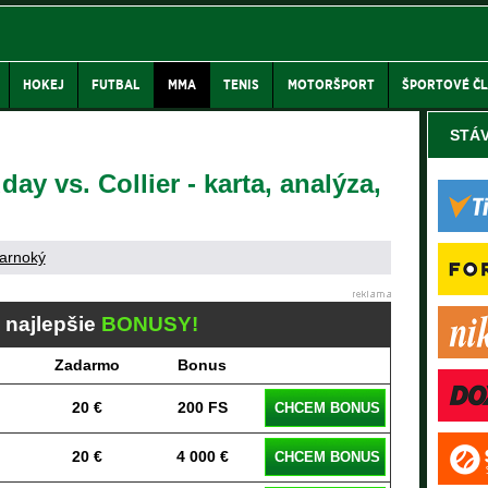
HOKEJ
FUTBAL
MMA
TENIS
MOTORŠPORT
ŠPORTOVÉ Č
STÁ
ay vs. Collier - karta, analýza,
arnoký
j najlepšie
BONUSY!
Zadarmo
Bonus
20 €
200 FS
CHCEM BONUS
20 €
4 000 €
CHCEM BONUS