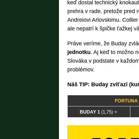
keď dostal technický knokaut
prehra v rade, pretože pred 
Andreiovi Arlovskimu. Collie
ale nepatrí k špičke ťažkej v
Práve veríme, že Buday zvlá
jednotku
. Aj keď to možno 
Slováka v podstate v každom
problémov.
Náš TIP: Buday zvíťazí (ku
FORTUNA 
BUDAY 1
(1,75) ⭐