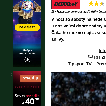
18+ Hazardné hry predstavujú riziko finančn
V noci zo soboty na nedeľ
u nás veľmi dobre známy 
Čaká ho možno najťažší súp
ani vy.
Inf
🏳️
KHIZ
Tipsport TV
–
Prem