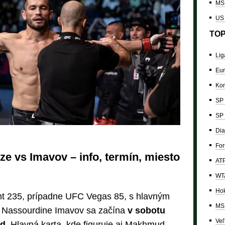
MS 
US
TOP
Lig
Eur
Kon
SP 
SP 
Dia
For
ze vs Imavov – info, termín, miesto
ATP
WTA
Hok
ht 235, prípadne UFC Vegas 85, s hlavným
MS 
 Nassourdine Imavov sa začína
v sobotu
Veľ
od
. Hlavná karta, kde figuruje aj Makhmud