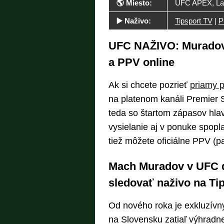
🌎 Miesto:
UFC APEX, La
▶️ Naživo:
Tipsport TV
|
P
UFC NAŽIVO: Muradov 
a PPV online
Ak si chcete pozrieť
priamy 
na platenom kanáli Premier S
teda so štartom zápasov hlav
vysielanie aj v ponuke spopl
tiež môžete oficiálne PPV (p
Mach Muradov v UFC d
sledovať naživo na Ti
Od nového roka je exkluzívn
na Slovensku zatiaľ výhradne