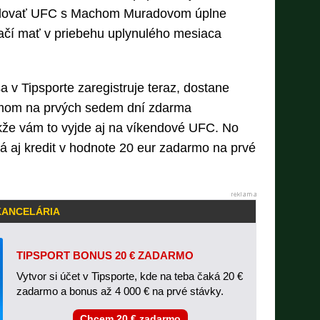
ledovať UFC s Machom Muradovom úplne
tačí mať v priebehu uplynulého mesiaca
a v Tipsporte zaregistruje teraz, dostane
eamom na prvých sedem dní zdarma
kže vám to vyjde aj na víkendové UFC. No
á aj kredit v hodnote 20 eur zadarmo na prvé
KANCELÁRIA
TIPSPORT BONUS 20 € ZADARMO
Vytvor si účet v Tipsporte, kde na teba čaká 20 €
zadarmo a bonus až 4 000 € na prvé stávky.
Chcem 20 € zadarmo