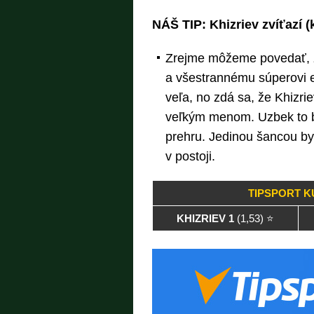
NÁŠ TIP: Khizriev zvíťazí 
Zrejme môžeme povedať, ž
a všestrannému súperovi eš
veľa, no zdá sa, že Khizri
veľkým menom. Uzbek to b
prehru. Jedinou šancou by
v postoji.
TIPSPORT K
KHIZRIEV 1
(1,53) ⭐