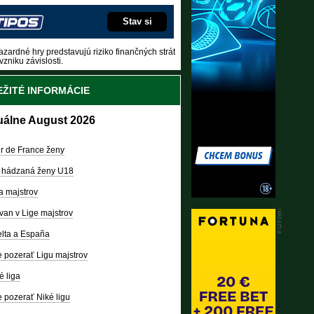
Stav si
zardné hry predstavujú riziko finančných strát
vzniku závislosti.
ŽITÉ INFORMÁCIE
uálne August 2026
r de France ženy
 hádzaná ženy U18
a majstrov
van v Lige majstrov
lta a España
 pozerať Ligu majstrov
é liga
 pozerať Niké ligu