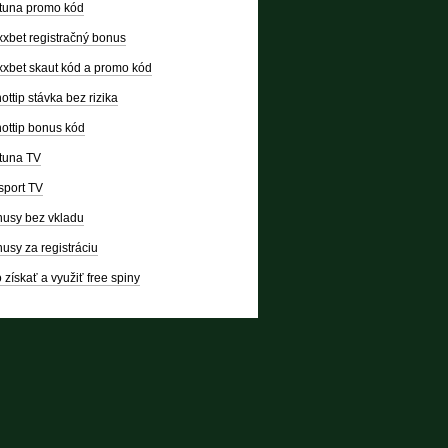
tuna promo kód
xbet registračný bonus
xbet skaut kód a promo kód
ottip stávka bez rizika
ottip bonus kód
tuna TV
sport TV
usy bez vkladu
usy za registráciu
 získať a využiť free spiny