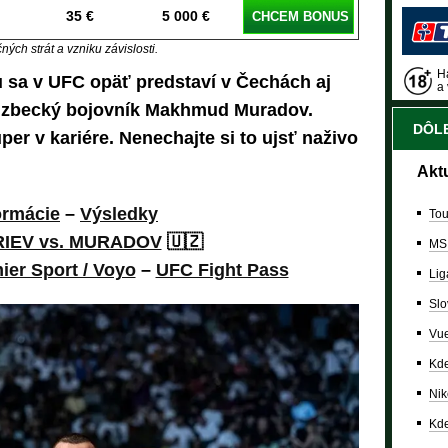
35 €
5 000 €
CHCEM BONUS
ých strát a vzniku závislosti.
Ha
u sa v UFC opäť predstaví v Čechách aj
a 
uzbecký bojovník Makhmud Muradov.
DÔLE
er v kariére. Nenechajte si to ujsť naživo
Akt
ormácie
–
Výsledky
Tou
RIEV vs. MURADOV
🇺🇿
MS
ier Sport / Voyo
–
UFC Fight Pass
Lig
Slo
Vue
Kde
Nik
Kde