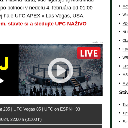
Mo
po polnoci v nedeľu 4. februára od 01:00
Wor
ej hale UFC APEX v Las Vegas, USA.
sem, stavte si a sledujte UFC NAŽIVO
PDC
NH
Oko
Cyk
W
Let
MS 
MS 
Stá
Tip
ht 235 | UFC Vegas 85 | UFC on ESPN+ 93
Tip
 2024, 22:00 h (01:00 h)
For