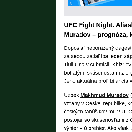
UFC Fight Night: Alia
Muradov – prognóza, k
Doposiaľ neporazený dages
za sebou zatiaľ iba jeden zá
Tiuliulina v submisii. Khizri
bohatými skúsenosťami z orga
Jeho aktuálna profi bilancia
Uzbek
Makhmud Muradov
(
vzťahy v Českej republike, k
českých fanúšikov mu v UFC f
postojár so skúsenosťami z 
výhier – 8 prehier. Ako však