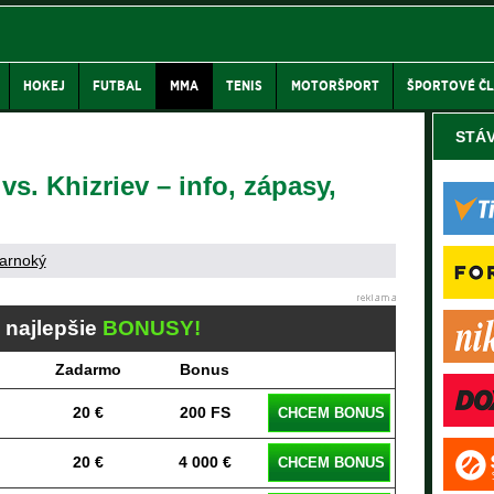
HOKEJ
FUTBAL
MMA
TENIS
MOTORŠPORT
ŠPORTOVÉ Č
STÁ
s. Khizriev – info, zápasy,
arnoký
j najlepšie
BONUSY!
Zadarmo
Bonus
20 €
200 FS
CHCEM BONUS
20 €
4 000 €
CHCEM BONUS