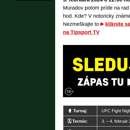
Muradov potom príde na rad 
hod. Kde? V notoricky znám
Nezmeškajte to
kliknite 
na Tipsport TV
🥊 Turnaj:
UFC Fight Nig
🗓️ Termín:
3. – 4. február