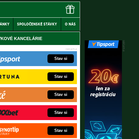
LÁNKY
SPOLOČENSKÉ STÁVKY
O NÁS
VKOVÉ KANCELÁRIE
Stav si
Stav si
Stav si
Stav si
Stav si