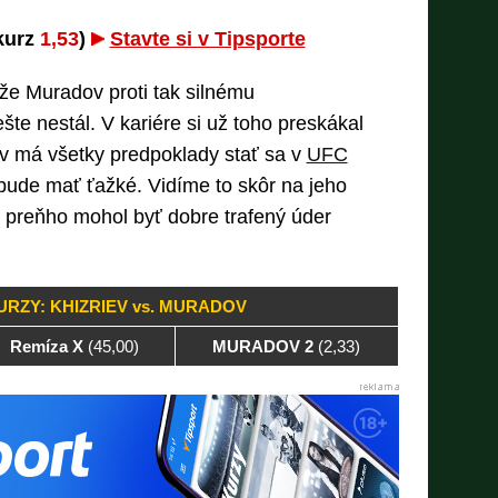
(kurz
1,53
)
Stavte si v Tipsporte
e Muradov proti tak silnému
te nestál. V kariére si už toho preskákal
ev má všetky predpoklady stať sa v
UFC
ude mať ťažké. Vidíme to skôr na jeho
 preňho mohol byť dobre trafený úder
URZY: KHIZRIEV vs. MURADOV
Remíza X
(45,00)
MURADOV 2
(2,33)