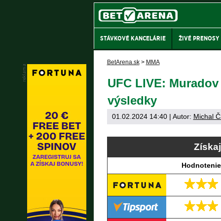
STÁVKOVÉ KANCELÁRIE
ŽIVÉ PRENOSY
BetArena.sk
>
MMA
UFC LIVE: Muradov v
výsledky
01.02.2024 14:40
| Autor:
Michal Č
Získa
Hodnotenie