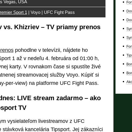
s Vegas, USA
For
Dox
remier Sport 1
| Voyo | UFC Fight Pass
Dox
vs. Khizriev – TV priamy prenos
Syn
Syn
For
prenos
pohodlne v televízii, nájdete ho
Tip
port 1 až v nedeľu 4. februára od 01:00 h,
Bon
nej karty. V rovnakom čase si spustíte živé
Bon
atnenej streamovacej služby Voyo. Kúpiť si
Ako
ay-per-view) na platforme UFC Fight Pass.
nes: LIVE stream zadarmo – ako
psport TV
ym vysielateľom livestreamov z UFC
 stávková kancelária Tipsport. Jej zákazníci