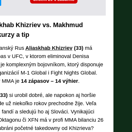
skhab Khizriev vs. Makhmud
urzy a tip
tanský Rus
Aliaskhab Khizriev
(33)
má
pas v UFC, v ktorom eliminoval Denisa
ev je komplexným bojovníkom, ktorý disponuje
nizácií M-1 Global i Fight Nights Global.
 v MMA je
14 zápasov – 14 výhier
.
33)
si urobil dobré, ale napokon aj horšie
de už niekoľko rokov prechodne žije. Veľa
andí a sledujú ho aj Slováci. Vynikajúci
Oktagonu či XFN má v profi MMA bilanciu 26
 ubráni početné takedowny od Khizrieva?