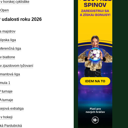
v horskej cyklistike
 Open
 udalosti roku 2026
a majstrov
ópska liga
ferenčná liga
v biatlone
v zjazdovom lyžovaní
mantová liga
mula 1
 turnaje
 turnaje
ejová extraliga
v hokeji
ká Pardubická