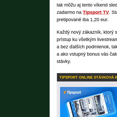
tak môžu aj tento víkend s
zadarmo na
Tipsport TV
. S
pretipované iba 1,20 eur.
Každý nový zákazník, ktorý s
prístup ku všetkým livestr
a bez ďalších podmienok, ta
a ako vstupný bonus vás čak
stávky.
TIPSPORT ONLINE STÁVKOVÁ 