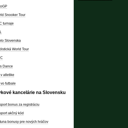
toGP
ld Snooker Tour
 turnaje
L
lo Slovenska
listická World Tour
RC
's Dance
v atletike
vo futbale
vkové kancelárie na Slovensku
sport bonus za registráciu
sport akčný kód
tuna bonusy pre nových hráčov