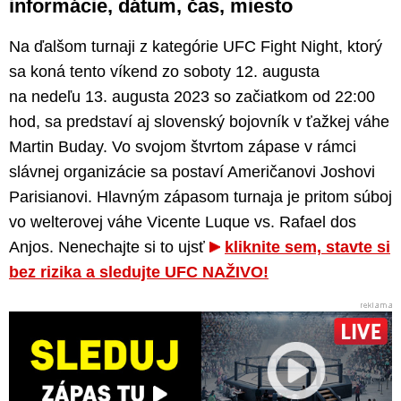
informácie, dátum, čas, miesto
Na ďalšom turnaji z kategórie UFC Fight Night, ktorý
sa koná tento víkend zo soboty 12. augusta
na nedeľu 13. augusta 2023 so začiatkom od 22:00
hod, sa predstaví aj slovenský bojovník v ťažkej váhe
Martin Buday. Vo svojom štvrtom zápase v rámci
slávnej organizácie sa postaví Američanovi Joshovi
Parisianovi. Hlavným zápasom turnaja je pritom súboj
vo welterovej váhe Vicente Luque vs. Rafael dos
Anjos. Nenechajte si to ujsť
kliknite sem, stavte si
bez rizika a sledujte UFC NAŽIVO!