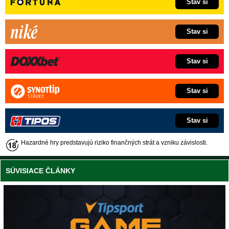
Stav si
Stav si
Stav si
Stav si
Stav si
Hazardné hry predstavujú riziko finančných strát a vzniku závislosti.
SÚVISIACE ČLÁNKY