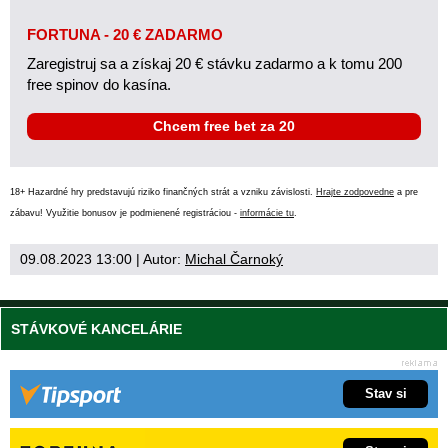
FORTUNA - 20 € ZADARMO
Zaregistruj sa a získaj 20 € stávku zadarmo a k tomu 200
free spinov do kasína.
Chcem free bet za 20
18+ Hazardné hry predstavujú riziko finančných strát a vzniku závislosti.
Hrajte zodpovedne
a pre
zábavu! Využitie bonusov je podmienené registráciou -
informácie tu
.
09.08.2023 13:00
| Autor:
Michal Čarnoký
STÁVKOVÉ KANCELÁRIE
Stav si