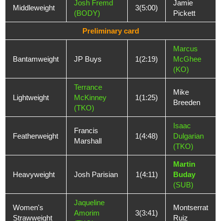
Josh Fremd
Jamie
Middleweight
3(5:00)
(BODY)
Pickett
Preliminary card
Marcus
Bantamweight
JP Buys
1(2:19)
McGhee
(KO)
Terrance
Mike
Lightweight
McKinney
1(1:25)
Breeden
(TKO)
Isaac
Francis
Featherweight
1(4:48)
Dulgarian
Marshall
(TKO)
Martin
Heavyweight
Josh Parisian
1(4:11)
Buday
(SUB)
Jaqueline
Women's
Montserrat
Amorim
3(3:41)
Strawweight
Ruiz