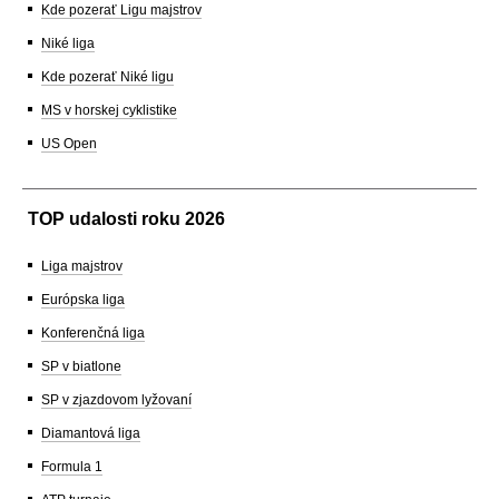
Kde pozerať Ligu majstrov
Niké liga
Kde pozerať Niké ligu
MS v horskej cyklistike
US Open
TOP udalosti roku 2026
Liga majstrov
Európska liga
Konferenčná liga
SP v biatlone
SP v zjazdovom lyžovaní
Diamantová liga
Formula 1