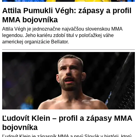
Attila Pumukli Végh: zápasy a profil
MMA bojovníka
Attila Végh je jednoznačne najväčšou slovenskou MMA
legendou. Jeho kariéru zdobí titul v poloťažkej váhe
americkej organizácie Bellator.
Ľudovít Klein – profil a zápasy MMA
bojovníka
Ľudovít Klein je zápasník MMA a prvý Slovák v histórii, ktorý