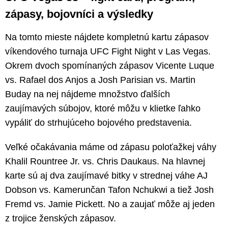
zápasy, bojovníci a výsledky
Na tomto mieste nájdete kompletnú kartu zápasov
víkendového turnaja UFC Fight Night v Las Vegas.
Okrem dvoch spomínaných zápasov Vicente Luque
vs. Rafael dos Anjos a Josh Parisian vs. Martin
Buday na nej nájdeme množstvo ďalších
zaujímavých súbojov, ktoré môžu v klietke ľahko
vypáliť do strhujúceho bojového predstavenia.
Veľké očakávania máme od zápasu poloťažkej váhy
Khalil Rountree Jr. vs. Chris Daukaus. Na hlavnej
karte sú aj dva zaujímavé bitky v strednej váhe AJ
Dobson vs. Kamerunčan Tafon Nchukwi a tiež Josh
Fremd vs. Jamie Pickett. No a zaujať môže aj jeden
z trojice ženských zápasov.