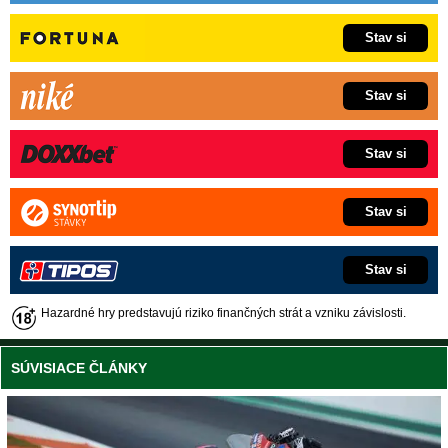
Stav si
Stav si
Stav si
Stav si
Stav si
Hazardné hry predstavujú riziko finančných strát a vzniku závislosti.
SÚVISIACE ČLÁNKY