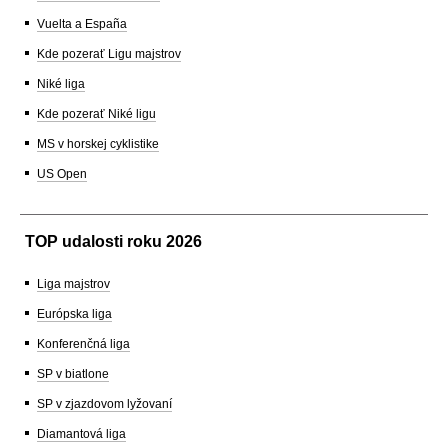
Vuelta a España
Kde pozerať Ligu majstrov
Niké liga
Kde pozerať Niké ligu
MS v horskej cyklistike
US Open
TOP udalosti roku 2026
Liga majstrov
Európska liga
Konferenčná liga
SP v biatlone
SP v zjazdovom lyžovaní
Diamantová liga