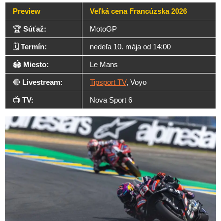
Preview
Veľká cena Francúzska 2026
🏆
Súťaž:
MotoGP
🗓️
Termín:
nedeľa 10. mája od 14:00
🏟️
Miesto:
Le Mans
🔴
Livestream:
Tipsport TV
, Voyo
📺
TV:
Nova Sport 6