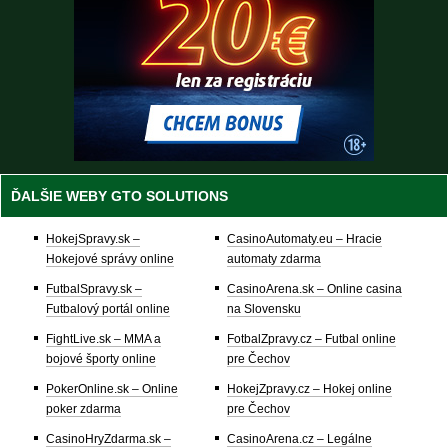
ĎALŠIE WEBY GTO SOLUTIONS
HokejSpravy.sk –
CasinoAutomaty.eu – Hracie
Hokejové správy online
automaty zdarma
FutbalSpravy.sk –
CasinoArena.sk – Online casina
Futbalový portál online
na Slovensku
FightLive.sk – MMA a
FotbalZpravy.cz – Futbal online
bojové športy online
pre Čechov
PokerOnline.sk – Online
HokejZpravy.cz – Hokej online
poker zdarma
pre Čechov
CasinoHryZdarma.sk –
CasinoArena.cz – Legálne