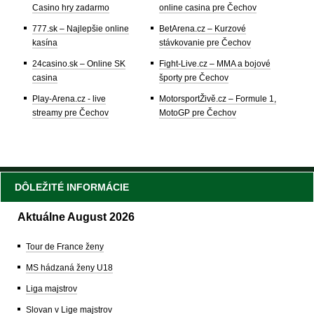
Casino hry zadarmo
online casina pre Čechov
777.sk – Najlepšie online
BetArena.cz – Kurzové
kasína
stávkovanie pre Čechov
24casino.sk – Online SK
Fight-Live.cz – MMA a bojové
casina
športy pre Čechov
Play-Arena.cz - live
MotorsportŽivě.cz – Formule 1,
streamy pre Čechov
MotoGP pre Čechov
DÔLEŽITÉ INFORMÁCIE
Aktuálne August 2026
Tour de France ženy
MS hádzaná ženy U18
Liga majstrov
Slovan v Lige majstrov