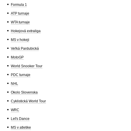
Formula 1
ATP turnaje
WTA turnaje
Hokejová extraliga
MS v hokeji
Veľká Pardubická
MotoGP
World Snooker Tour
PDC turnaje
NHL
Okolo Slovenska
Cyklistická World Tour
WRC
Let's Dance
MS v atletike