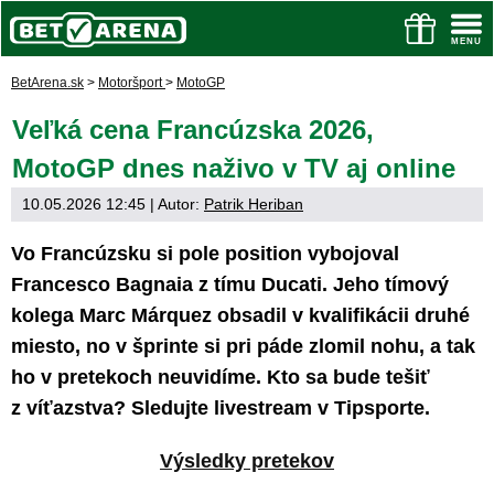
BetArena.sk
>
Motoršport
>
MotoGP
Veľká cena Francúzska 2026,
MotoGP dnes naživo v TV aj online
10.05.2026 12:45
| Autor:
Patrik Heriban
Vo Francúzsku si pole position vybojoval
Francesco Bagnaia z tímu Ducati. Jeho tímový
kolega Marc Márquez obsadil v kvalifikácii druhé
miesto, no v šprinte si pri páde zlomil nohu, a tak
ho v pretekoch neuvidíme. Kto sa bude tešiť
z víťazstva? Sledujte livestream v Tipsporte.
Výsledky pretekov